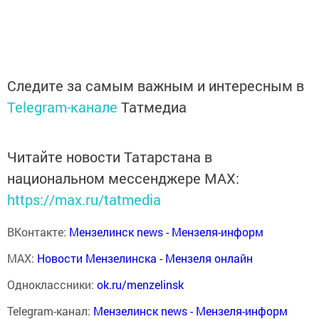
Следите за самым важным и интересным в
Telegram-канале
Татмедиа
Читайте новости Татарстана в
национальном мессенджере MАХ:
https://max.ru/tatmedia
ВКонтакте:
Мензелинск news - Мензеля-информ
MAX:
Новости Мензелинска - Мензеля онлайн
Одноклассники:
ok.ru/menzelinsk
Telegram-канал:
Мензелинск news - Мензеля-информ