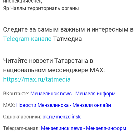
инспекциясенең
Яр Чаллы территориаль органы
Следите за самым важным и интересным в
Telegram-канале
Татмедиа
Читайте новости Татарстана в
национальном мессенджере MАХ:
https://max.ru/tatmedia
ВКонтакте:
Мензелинск news - Мензеля-информ
MAX:
Новости Мензелинска - Мензеля онлайн
Одноклассники:
ok.ru/menzelinsk
Telegram-канал:
Мензелинск news - Мензеля-информ