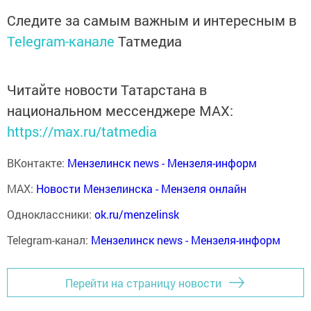
Следите за самым важным и интересным в
Telegram-канале
Татмедиа
Читайте новости Татарстана в
национальном мессенджере MАХ:
https://max.ru/tatmedia
ВКонтакте:
Мензелинск news - Мензеля-информ
MAX:
Новости Мензелинска - Мензеля онлайн
Одноклассники:
ok.ru/menzelinsk
Telegram-канал:
Мензелинск news - Мензеля-информ
Перейти на страницу новости