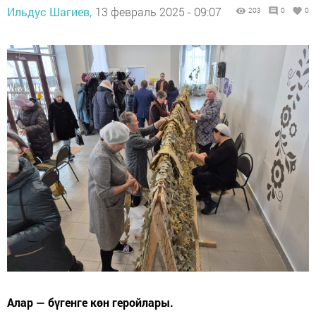
Ильдус Шагиев,
13 февраль 2025 - 09:07
203
0
0
Алар — бүгенге көн геройлары.