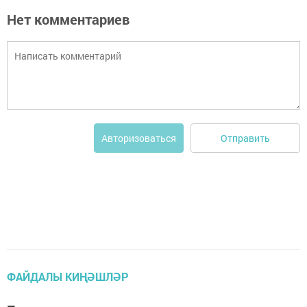
Нет комментариев
Отправить
Авторизоваться
ФАЙДАЛЫ КИҢӘШЛӘР