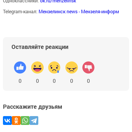
Одноклассники:
ok.ru/menzelinsk
Telegram-канал:
Мензелинск news - Мензеля-информ
Оставляйте реакции
0
0
0
0
0
Расскажите друзьям