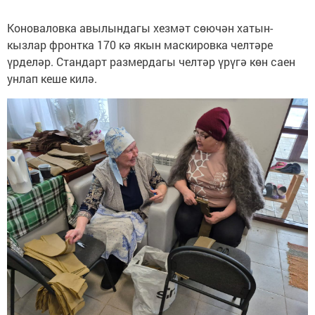
Коноваловка авылындагы хезмәт сөючән хатын-
кызлар фронтка 170 кә якын маскировка челтәре
үрделәр. Стандарт размердагы челтәр үрүгә көн саен
унлап кеше килә.