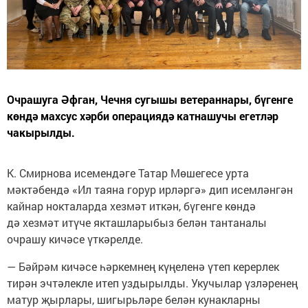
Очрашуга Әфган, Чечня сугышы ветераннары, бүгенге
көндә махсус хәрби операциядә катнашучы егетләр
чакырылды.
К. Смирнова исемендәге Татар Мөшегесе урта
мәктәбендә «Ил таяна горур ирләргә» дип исемләнгән
кайнар нокталарда хезмәт иткән, бүгенге көндә
дә хезмәт итүче якташларыбыз белән тантаналы
очрашу кичәсе үткәрелде.
— Бәйрәм кичәсе һәркемнең күңеленә үтеп керерлек
тирән эчтәлекле итеп уздырылды. Укучылар үзләренең
матур җырлары, шигырьләре белән кунакларны