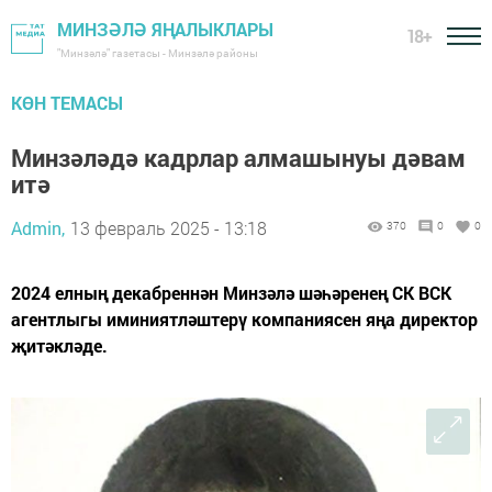
МИНЗӘЛӘ ЯҢАЛЫКЛАРЫ
18+
"Минзәлә" газетасы - Минзәлә районы
КӨН ТЕМАСЫ
Минзәләдә кадрлар алмашынуы дәвам
итә
Admin,
13 февраль 2025 - 13:18
370
0
0
2024 елның декабреннән Минзәлә шәһәренең СК ВСК
агентлыгы иминиятләштерү компаниясен яңа директор
җитәкләде.