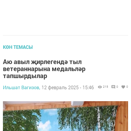
КӨН ТЕМАСЫ
Аю авыл җирлегендә тыл
ветераннарына медальләр
тапшырдылар
Ильшат Вагизов,
12 февраль 2025 - 15:46
215
0
0