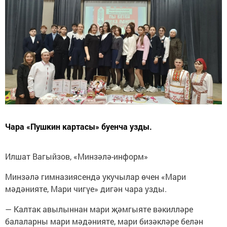
Чара «Пушкин картасы» буенча узды.
Илшат Вагыйзов, «Минзәлә-информ»
Минзәлә гимназиясендә укучылар өчен «Мари
мәдәнияте, Мари чигүе» дигән чара узды.
— Калтак авылыннан мари җәмгыяте вәкилләре
балаларны мари мәдәнияте, мари бизәкләре белән