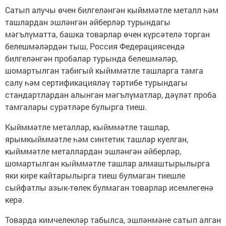
Сатып алучы өчен билгеләнгән кыйммәтле металл һәм
ташлардан эшләнгән әйберләр турындагы
мәгълүматта, башка товарлар өчен күрсәтелә торган
белешмәләрдән тыш, Россия Федерациясендә
билгеләнгән пробалар турында белешмәләр,
шомартылган табигый кыйммәтле ташларга тамга
салу һәм сертификацияләү тәртибе турындагы
стандартлардан алынган мәгълүматлар, дәүләт проба
тамгалары сурәтләре булырга тиеш.
Кыйммәтле металлар, кыйммәтле ташлар,
ярымкыйммәтле һәм синтетик ташлар куелган,
кыйммәтле металлардан эшләнгән әйберләр,
шомартылган кыйммәтле ташлар алмаштырылырга
яки кире кайтарылырга тиеш булмаган тиешле
сыйфатлы азык-төлек булмаган товарлар исемлегенә
керә.
Товарда кимчелекләр табылса, эшләнмәне сатып алган