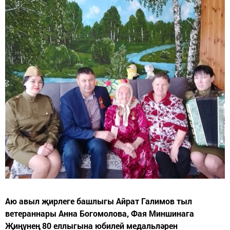
Аю авыл җирлеге башлыгы Айрат Галимов тыл
ветераннары Анна Богомолова, Фая Миншинага
Җиңүнең 80 еллыгына юбилей медальләрен