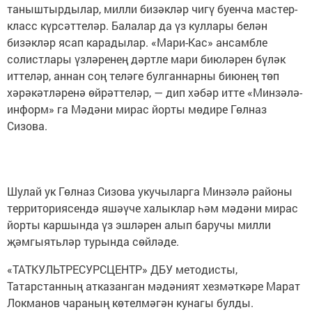
таныштырдылар, милли бизәкләр чигү буенча мастер-
класс күрсәттеләр. Балалар да үз куллары белән
бизәкләр ясап карадылар. «Мари-Кас» ансамбле
солистлары үзләренең дәртле мари биюләрен бүләк
иттеләр, аннан соң теләге булганнарны биюнең төп
хәрәкәтләренә өйрәттеләр, — дип хәбәр итте «Минзәлә-
информ» га Мәдәни мирас йорты мөдире Гөлназ
Сизова.
Шулай ук Гөлназ Сизова укучыларга Минзәлә районы
территориясендә яшәүче халыклар һәм мәдәни мирас
йорты каршында үз эшләрен алып баручы милли
җәмгыятьләр турында сөйләде.
«ТАТКУЛЬТРЕСУРСЦЕНТР» ДБУ методисты,
Татарстанның атказанган мәдәният хезмәткәре Марат
Локманов чараның көтелмәгән кунагы булды.