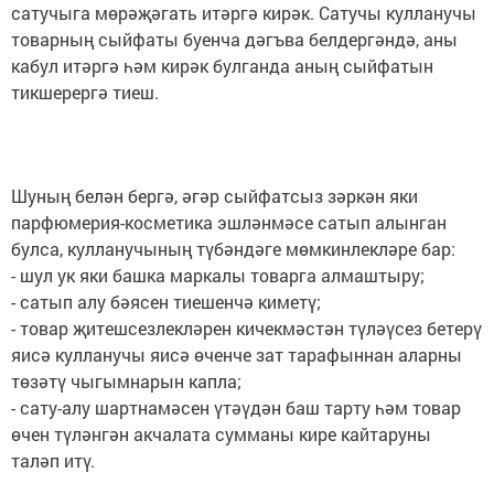
сатучыга мөрәҗәгать итәргә кирәк. Сатучы кулланучы
товарның сыйфаты буенча дәгъва белдергәндә, аны
кабул итәргә һәм кирәк булганда аның сыйфатын
тикшерергә тиеш.
Шуның белән бергә, әгәр сыйфатсыз зәркән яки
парфюмерия-косметика эшләнмәсе сатып алынган
булса, кулланучының түбәндәге мөмкинлекләре бар:
- шул ук яки башка маркалы товарга алмаштыру;
- сатып алу бәясен тиешенчә киметү;
- товар җитешсезлекләрен кичекмәстән түләүсез бетерү
яисә кулланучы яисә өченче зат тарафыннан аларны
төзәтү чыгымнарын капла;
- сату-алу шартнамәсен үтәүдән баш тарту һәм товар
өчен түләнгән акчалата сумманы кире кайтаруны
таләп итү.