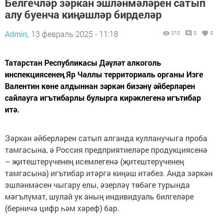
Белгечләр зәркан эшләнмәләрен сатып
алу буенча киңәшләр бирделәр
Admin,
13 февраль 2025 - 11:18
210
0
0
Татарстан Республикасы Дәүләт алкоголь
инспекциясенең Яр Чаллы территориаль органы Изге
Валентин көне алдыннан зәркән бизәнү әйберләрен
сайлауга игътибарлы булырга кирәклегенә игътибар
итә.
Зәркән әйберләрен сатып алганда кулланучыга проба
тамгасына, ә Россия предприятиеләре продукциясенә
– җитештерүченең исемлегенә (җитештерүченең
тамгасына) игътибар итәргә киңәш итәбез. Анда зәркән
эшләнмәсен чыгару елы, әзерләү төбәге турында
мәгълүмат, шулай ук аның индивидуаль билгеләре
(берничә цифр һәм хәреф) бар.