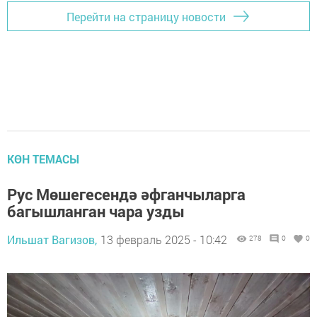
Перейти на страницу новости
КӨН ТЕМАСЫ
Рус Мөшегесендә әфганчыларга
багышланган чара узды
Ильшат Вагизов,
13 февраль 2025 - 10:42
278
0
0