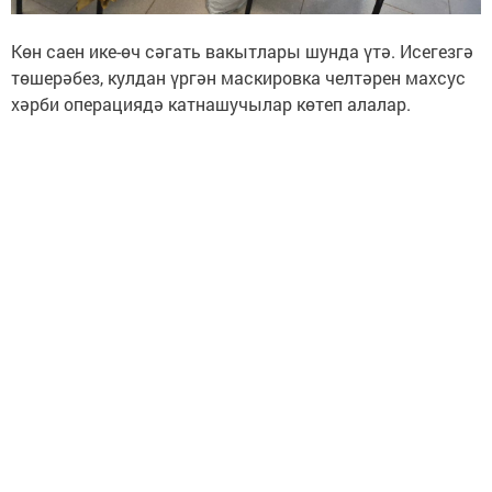
Көн саен ике-өч сәгать вакытлары шунда үтә. Исегезгә
төшерәбез, кулдан үргән маскировка челтәрен махсус
хәрби операциядә катнашучылар көтеп алалар.