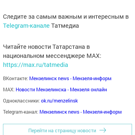
Следите за самым важным и интересным в
Telegram-канале
Татмедиа
Читайте новости Татарстана в
национальном мессенджере MАХ:
https://max.ru/tatmedia
ВКонтакте:
Мензелинск news - Мензеля-информ
MAX:
Новости Мензелинска - Мензеля онлайн
Одноклассники:
ok.ru/menzelinsk
Telegram-канал:
Мензелинск news - Мензеля-информ
Перейти на страницу новости