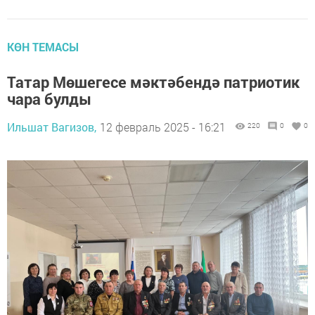
КӨН ТЕМАСЫ
Татар Мөшегесе мәктәбендә патриотик
чара булды
Ильшат Вагизов,
12 февраль 2025 - 16:21
220
0
0