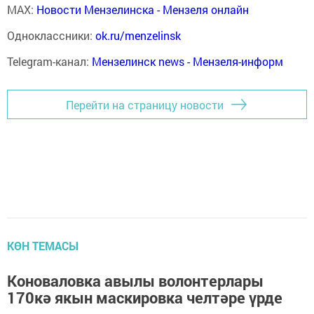
MAX:
Новости Мензелинска - Мензеля онлайн
Одноклассники:
ok.ru/menzelinsk
Telegram-канал:
Мензелинск news - Мензеля-информ
Перейти на страницу новости
КӨН ТЕМАСЫ
Коноваловка авылы волонтерлары
170кә якын маскировка челтәре үрде