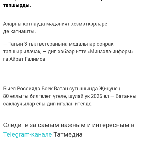
тапшырды.
Аларны котлауда мәдәният хезмәткәрләре
дә катнашты.
— Тагын 3 тыл ветеранына медальләр соңрак
тапшырылачак, — дип хәбәәр итте «Минзәлә-информ»
га Айрат Галимов
Быел Россиядә Бөек Ватан сугышында Җиңүнең
80 еллыгы билгеләп үтелә, шулай ук 2025 ел — Ватанны
саклаучылар елы дип игълан ителде.
Следите за самым важным и интересным в
Telegram-канале
Татмедиа