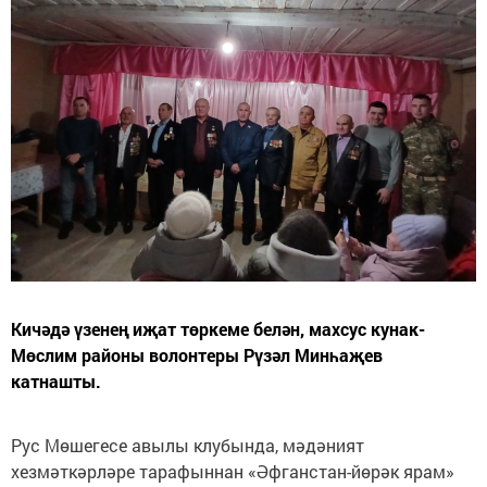
Кичәдә үзенең иҗат төркеме белән, махсус кунак-
Мөслим районы волонтеры Рүзәл Минһаҗев
катнашты.
Рус Мөшегесе авылы клубында, мәдәният
хезмәткәрләре тарафыннан «Әфганстан-йөрәк ярам»