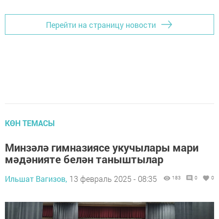
Перейти на страницу новости
КӨН ТЕМАСЫ
Минзәлә гимназиясе укучылары мари
мәдәнияте белән таныштылар
Ильшат Вагизов,
13 февраль 2025 - 08:35
183
0
0