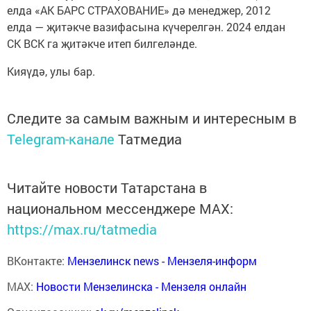
елда «АК БАРС СТРАХОВАНИЕ» дә менеджер, 2012
елда — җитәкче вазифасына күчерелгән. 2024 елдан
СК ВСК га җитәкче итеп билгеләнде.
Кияүдә, улы бар.
Следите за самым важным и интересным в
Telegram-канале
Татмедиа
Читайте новости Татарстана в
национальном мессенджере MАХ:
https://max.ru/tatmedia
ВКонтакте:
Мензелинск news - Мензеля-информ
MAX:
Новости Мензелинска - Мензеля онлайн