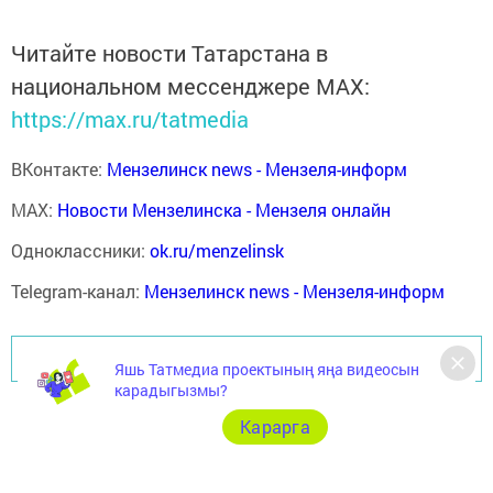
Читайте новости Татарстана в
национальном мессенджере MАХ:
https://max.ru/tatmedia
ВКонтакте:
Мензелинск news - Мензеля-информ
MAX:
Новости Мензелинска - Мензеля онлайн
Одноклассники:
ok.ru/menzelinsk
Telegram-канал:
Мензелинск news - Мензеля-информ
Перейти на страницу новости
Яшь Татмедиа проектының яңа видеосын
карадыгызмы?
Карарга