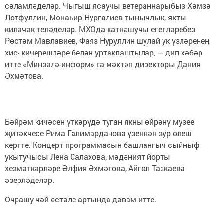
сәламләделәр. Чыгыш ясаучы ветераннарыбыз Хәмзә
Лотфуллин, Монаһир Нургалиев тынычлык, якты
киләчәк теләделәр. МХОда катнашучы егетләребез
Рөстәм Мавлавиев, Фаяз Нуруллин шулай ук үзләренең
хис- кичерешләре белән уртаклаштылар, — дип хәбәр
итте «Минзәлә-информ» га мәктәп директоры Дания
Әхмәтова.
Бәйрәм кичәсен үткәрүдә туган якны өйрәнү музее
җитәкчесе Рима Галимарданова үзеннән зур өлеш
кертте. Концерт программасын башлангыч сыйныф
укытучысы Лена Салахова, мәдәният йорты
хезмәткәрләре Әлфия Әхмәтова, Айгөл Тазкаева
әзерләделәр.
Очрашу чәй өстәле артында дәвам итте.