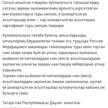
Сатып алынган товарны кулланучыга тапшырганда,
сатучы зәркән эшләнмәсенең ярлыкта күрсәтелгән
мәгълүматларга туры килүен, ә шомартылган
асылташлар өчен – һәр шомартылган асылташка
сертификат туры килүен тикшерә.
Кулланучының таләбе буенча, аның барында,
үлчәүләрнең бердәмлеген тәэмин итү турында Россия
Федерациясе законнары таләпләренә туры килә торган
һәм төзек хәлдә булган үлчәү чараларын кулланып,
кыйммәтле металлардан һәм (яисә) асылташлардан
эшләнгән алынган зәркән һәм башка әйберләрне үлчәү
уздырыла.
Зәркән һәм кыйммәтле металлардан һәм (яисә)
асылташлардан эшләнгән башка эшләнмәләр, шулай
ук шомартылган асылташлар кулланучылар кабына ия
булырга тиеш.
Татарстан Республикасы Дәүләт алкоголь