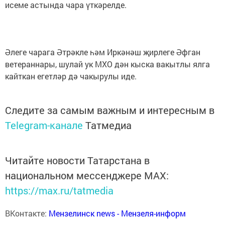
исеме астында чара үткәрелде.
Әлеге чарага Әтрәкле һәм Иркәнәш җирлеге Әфган
ветераннары, шулай ук МХО дән кыска вакытлы ялга
кайткан егетләр дә чакырулы иде.
Следите за самым важным и интересным в
Telegram-канале
Татмедиа
Читайте новости Татарстана в
национальном мессенджере MАХ:
https://max.ru/tatmedia
ВКонтакте:
Мензелинск news - Мензеля-информ