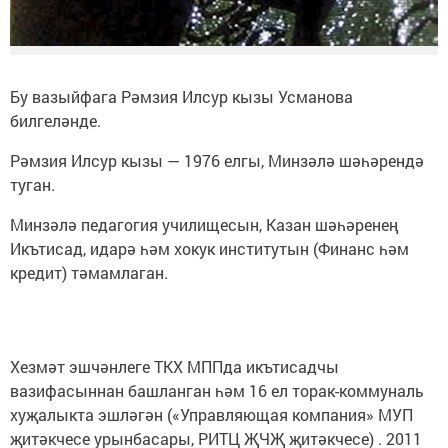
Бу вазыйфага Рәмзия Илсур кызы Усманова
билгеләнде.
Рәмзия Илсур кызы — 1976 елгы, Минзәлә шәһәрендә
туган.
Минзәлә педагогия училищесын, Казан шәһәренең
Икътисад, идарә һәм хокук институтын (Финанс һәм
кредит) тәмамлаган.
Хезмәт эшчәнлеге ТКХ МППда икътисадчы
вазифасыннан башланган һәм 16 ел торак-коммуналь
хуҗалыкта эшләгән («Управляющая компания» МУП
җитәкчесе урынбасары, РИТЦ ҖЧҖ җитәкчесе) . 2011