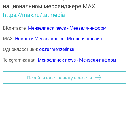
национальном мессенджере MАХ:
https://max.ru/tatmedia
ВКонтакте:
Мензелинск news - Мензеля-информ
MAX:
Новости Мензелинска - Мензеля онлайн
Одноклассники:
ok.ru/menzelinsk
Telegram-канал:
Мензелинск news - Мензеля-информ
Перейти на страницу новости