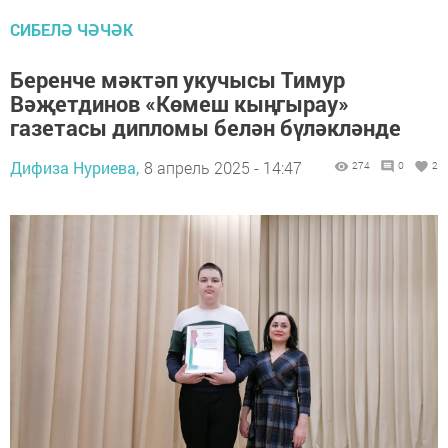
СИБЕЛӘ ЧӘЧӘК
Беренче мәктәп укучысы Тимур
Вәҗетдинов «Көмеш кыңгырау»
газетасы дипломы белән бүләкләнде
Дифиза Нуриева,
8 апрель 2025 - 14:47
274
0
2