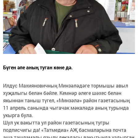
Бүген әле аның туган көне дә.
Илдус Махияновичның Минзәләдәге тормышы авыл
хуҗалыгы белән бәйле. Кемнәр әлеге шәхес белән
якыннан таныш түгел, «Минзәлә» район газетасының
11 апрель санында чыгачак мәкаләдә аның турында
укырга була.
Шул ук вакытта ул район газетасының тугры
подписчигы да! «Татмедиа» АҖ басмаларына почта
аша ташламалы язылу декадасы вакытында уздырган