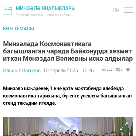
МИНЗӘЛӘ ЯҢАЛЫКЛАРЫ
18+
"Минзәлә" газетасы - Минзәлә районы
КӨН ТЕМАСЫ
Минзәләдә Космонавтикага
багышланган чарада Байконурда хезмәт
иткән Мөнәздал Вәлиевны искә алдылар
Ильшат Вагизов,
10 апрель 2025 - 10:46
222
0
1
Минзәлә шәһәренең 1 нче урта мәктәбендә илебездә
космонавтика тарихына, бүгенге үсешенә багышланган
стенд тәкъдим ителде.