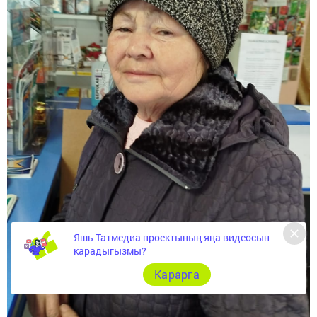
Яшь Татмедиа проектының яңа видеосын
карадыгызмы?
Карарга