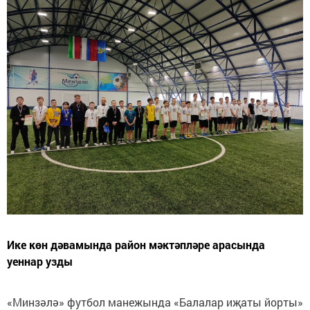
Ике көн дәвамында район мәктәпләре арасында
уеннар узды
«Минзәлә» футбол манежында «Балалар иҗаты йорты»