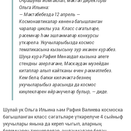
Очрашуны йомгаклап, мәктәп директоры
Ольга Ильина:
— Мәктәбебездә 12 апрель —
Космонавтикалар көненә багышланган
чаралар циклы уза. Класс сәгатьләре,
рәсемнәр һәм эшләнмәләр конкурсы
үткәрелә. Укучыларыбызда космос
тематикасына кызысыну зур икәнен күрәбез.
Шуңа күрә Рафия Мөнәздал кызына әлеге
стендны әзерләгәне, Мәскәүдән музейдан
китаплар алып кайтканы өчен рәхмәтлебез.
Кем белә, бәлки киләчәктә безнең
укучыларыбыз арасында да космос
киңлекләрен өйрәнүчеләр булыр, — диде.
Шулай ук Ольга Ильина һәм Рафия Вәлиева космоска
багышланган класс сәгатьләре үткәрелүче 4 сыйныф
укучылары янына да кереп чыгып, аларның
белемнәрен тикшерделәр, эшләнмәләре белән