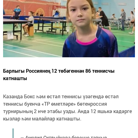
Барлыгы Россиянең 12 төбәгеннән 86 теннисчы
катнашты
Казанда Бокс һәм өстәл теннисы үзәгендә өстәл
теннисы буенча «ТР өметләре» бөтенроссия
турнирының 2 нче этабы узды. Анда 12 яшькә кадәрге
кызлар һәм малайлар катнашты.
— Амелия Ситдыйкова беренче тапкыр