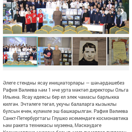
❮
❯
Әлеге стендны ясау инициаторлары — шәһәрдәшебез
Рафия Вәлиева һәм 1 нче урта мәктәп директоры Ольга
Ильина. Ясау идеясы бер ел элек чамасы барлыкка
килгән. Эчтәлеге төгәл, укучы балаларга кызыклы
булсын өчен, күләмле эш башкарылган. Рафия Вәлиева
Санкт-Петербургтагы Глушко исемендәге космонавтика
һәм ракета техникасы музеена, Мәскәүдәге