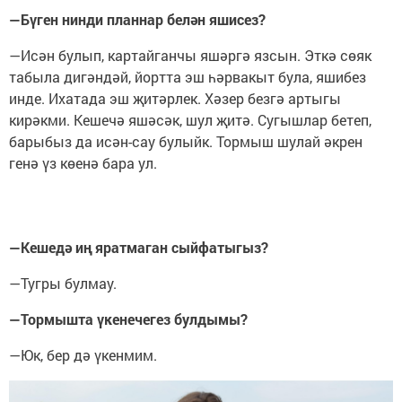
—Бүген нинди планнар белән яшисез?
—Исән булып, картайганчы яшәргә язсын. Эткә сөяк
табыла дигәндәй, йортта эш һәрвакыт була, яшибез
инде. Ихатада эш җитәрлек. Хәзер безгә артыгы
кирәкми. Кешечә яшәсәк, шул җитә. Сугышлар бетеп,
барыбыз да исән-сау булыйк. Тормыш шулай әкрен
генә үз көенә бара ул.
—Кешедә иң яратмаган сыйфатыгыз?
—Тугры булмау.
—Тормышта үкенечегез булдымы?
—Юк, бер дә үкенмим.