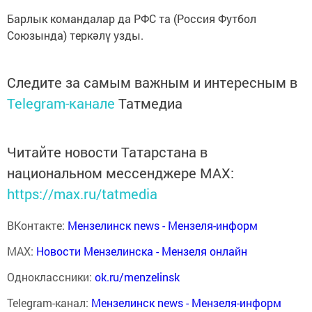
Барлык командалар да РФС та (Россия Футбол
Союзында) теркәлү узды.
Следите за самым важным и интересным в
Telegram-канале
Татмедиа
Читайте новости Татарстана в
национальном мессенджере MАХ:
https://max.ru/tatmedia
ВКонтакте:
Мензелинск news - Мензеля-информ
MAX:
Новости Мензелинска - Мензеля онлайн
Одноклассники:
ok.ru/menzelinsk
Telegram-канал:
Мензелинск news - Мензеля-информ