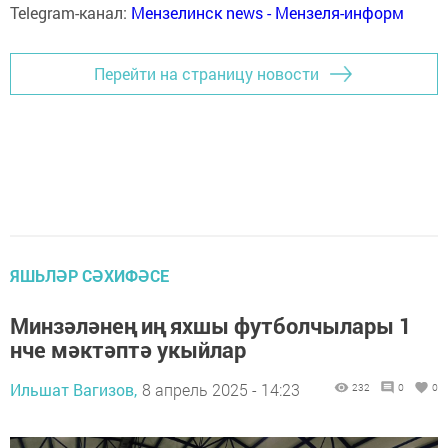
Telegram-канал:
Мензелинск news - Мензеля-информ
Перейти на страницу новости
ЯШЬЛӘР СӘХИФӘСЕ
Минзәләнең иң яхшы футболчылары 1
нче мәктәптә укыйлар
Ильшат Вагизов,
8 апрель 2025 - 14:23
232
0
0