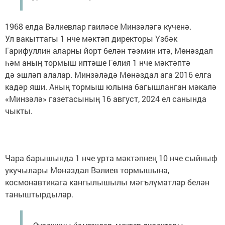
1968 елда Вәлиевлар гаиләсе Минзәләгә күченә.
Ул вакыттагы 1 нче мәктәп директоры Үзбәк
Гарифуллин аларны йорт белән тәэмин итә, Мөнәздал
һәм аның тормыш иптәше Гөлия 1 нче мәктәптә
дә эшләп алалар. Минзәләдә Мөнәздал ага 2016 елга
кадәр яши. Аның тормыш юлына багышланган мәкалә
«Минзәлә» газетасының 16 август, 2024 ел санында
чыкты.
Чара барышында 1 нче урта мәктәпнең 10 нче сыйныф
укучылары Мөнәздал Вәлиев тормышына,
космонавтикага кангылышылы мәгълүматлар белән
таныштырдылар.