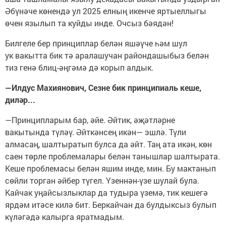
Әбүнәче көнендә ул 2025 елның икенче яртыеллыгы
өчен язылып та куйды инде. Очсыз бәядән!
Билгеле бер принциплар белән яшәүче һәм шул
ук вакытта бик тә аралашучан райондашыбыз белән
тиз генә блиц-әңгәмә дә корып алдык.
—Илдус Махиянович, Сезне бик принципиаль кеше,
диләр...
—Принципларым бар, әйе. Әйтик, әҗәтләрне
вакытында түләү. Әйткәнсең икән— эшлә. Түли
алмасаң, шалтыратып булса да әйт. Таң ата икән, көн
саен төрле проблемалары белән танышлар шалтырата.
Кеше проблемасы белән яшим инде, мин. Бу мактанып
сөйли торган әйбер түгел. Үзеннән-үзе шулай була.
Кайчак уңайсызлыклар да тудыра үземә, тик кешегә
ярдәм итәсе килә бит. Беркайчан да булдыксыз булып
күләгәдә калырга яратмадым.