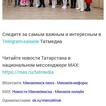
Следите за самым важным и интересным в
Telegram-канале
Татмедиа
Читайте новости Татарстана в
национальном мессенджере MАХ:
https://max.ru/tatmedia
ВКонтакте:
Мензелинск news - Мензеля-информ
MAX:
Новости Мензелинска - Мензеля онлайн
Одноклассники:
ok.ru/menzelinsk