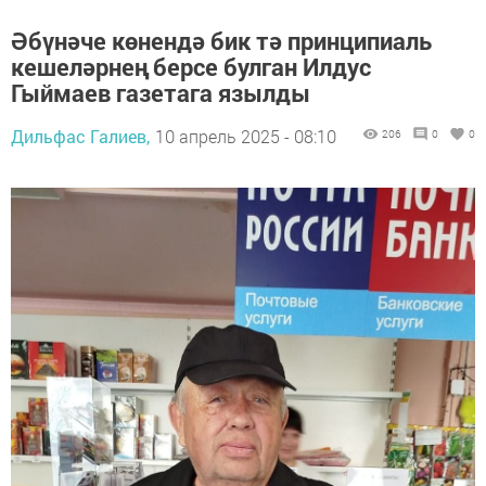
Әбүнәче көнендә бик тә принципиаль
кешеләрнең берсе булган Илдус
Гыймаев газетага язылды
Дильфас Галиев,
10 апрель 2025 - 08:10
206
0
0