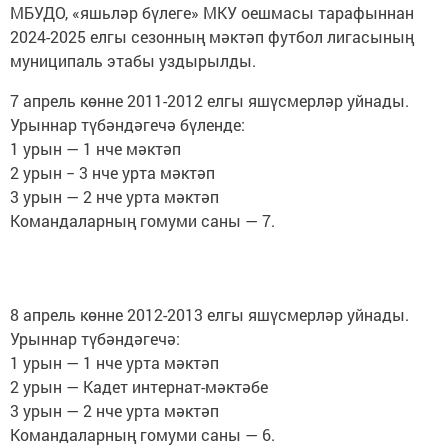
МБУДО, «яшьләр бүлеге» МКУ оешмасы тарафыннан
2024-2025 елгы сезонның мәктәп футбол лигасының
муниципаль этабы уздырылды.
7 апрель көнне 2011-2012 елгы яшүсмерләр уйнады.
Урыннар түбәндәгечә бүленде:
1 урын — 1 нче мәктәп
2 урын − 3 нче урта мәктәп
3 урын — 2 нче урта мәктәп
Командаларның гомуми саны — 7.
8 апрель көнне 2012-2013 елгы яшүсмерләр уйнады.
Урыннар түбәндәгечә:
1 урын — 1 нче урта мәктәп
2 урын — Кадет интернат-мәктәбе
3 урын — 2 нче урта мәктәп
Командаларның гомуми саны — 6.