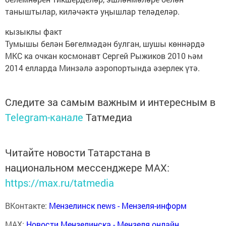
таныштылар, киләчәктә уңышлар теләделәр.
кызыклы факт
Тумышы белән Бөгелмәдән булган, шушы көннәрдә
МКС ка очкан космонавт Сергей Рыжиков 2010 һәм
2014 елларда Минзәлә аэропортында әзерлек үтә.
Следите за самым важным и интересным в
Telegram-канале
Татмедиа
Читайте новости Татарстана в
национальном мессенджере MАХ:
https://max.ru/tatmedia
ВКонтакте:
Мензелинск news - Мензеля-информ
MAX:
Новости Мензелинска - Мензеля онлайн