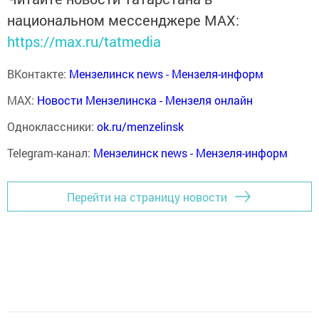
национальном мессенджере MАХ:
https://max.ru/tatmedia
ВКонтакте:
Мензелинск news - Мензеля-информ
MAX:
Новости Мензелинска - Мензеля онлайн
Одноклассники:
ok.ru/menzelinsk
Telegram-канал:
Мензелинск news - Мензеля-информ
Перейти на страницу новости