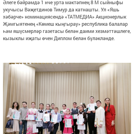
Әлеге бәйрәмдә 1 нче урта мәктәпнең 8 М сыйныфы
укучысы Вәҗетдинов Тимур да катнашты. Ул «Яшь
хәбәрче» номинациясендә «ТАТМЕДИА» Акционерлык
Җәмгыятенең «Көмеш кыңгырау» республика балалар
һәм яшүсмерләр газетасы белән даими хезмәттәшлеге,
кызыклы иҗаты өчен Диплом белән бүләкләнде.