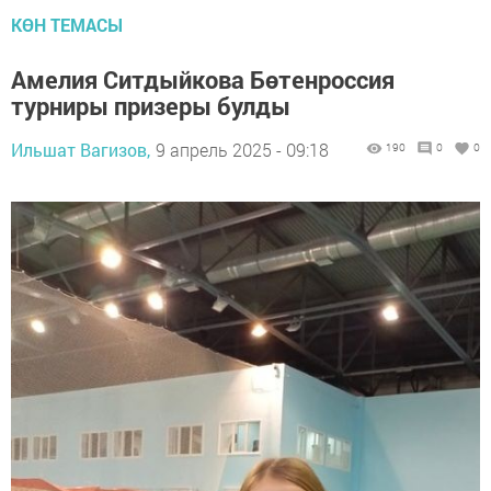
КӨН ТЕМАСЫ
Амелия Ситдыйкова Бөтенроссия
турниры призеры булды
Ильшат Вагизов,
9 апрель 2025 - 09:18
190
0
0