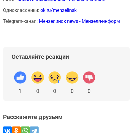
Одноклассники:
ok.ru/menzelinsk
Telegram-канал:
Мензелинск news - Мензеля-информ
Оставляйте реакции
1
0
0
0
0
Расскажите друзьям