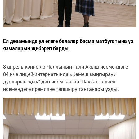
Ел дәвамында ул әлеге балалар басма матбугатына үз
язмаларын җибәреп барды.
8 апрель көнне Яр Чаллының Гали Акыш исемендәге
84 нче лицей-интернатында «Көмеш кыңгырау»
дусларын җыя" дип исемләнгән Шәүкәт Галиев
исемендәге премияне тапшыру тантанасы узды.