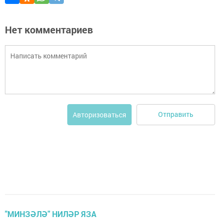
Нет комментариев
Отправить
Авторизоваться
"МИНЗӘЛӘ" НИЛӘР ЯЗА