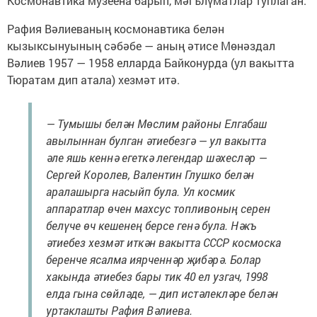
Космонавтика музеена барып, мәгълүматлар туплаган.
Рафия Вәлиеваның космонавтика белән
кызыксынуының сәбәбе — аның әтисе Мөнәздал
Вәлиев 1957 — 1958 елларда Байконурда (ул вакытта
Тюратам дип атала) хезмәт итә.
— Тумышы белән Мөслим районы Елгабаш
авылыннан булган әтиебезгә — ул вакытта
әле яшь кеннә егеткә легендар шәхесләр —
Сергей Королев, Валентин Глушко белән
аралашырга насыйп була. Ул космик
аппаратлар өчен махсус топливоның серен
белүче өч кешенең берсе генә була. Нәкъ
әтиебез хезмәт иткән вакытта СССР космоска
беренче ясалма иярченнәр җибәрә. Болар
хакында әтиебез бары тик 40 ел узгач, 1998
елда гына сөйләде, — дип истәлекләре белән
уртаклашты Рафия Вәлиева.