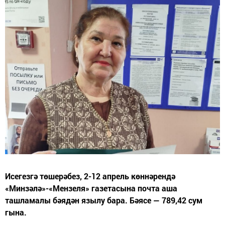
Исегезгә төшерәбез, 2-12 апрель көннәрендә
«Минзәлә»-«Мензеля» газетасына почта аша
ташламалы бәядән язылу бара. Бәясе — 789,42 сум
гына.