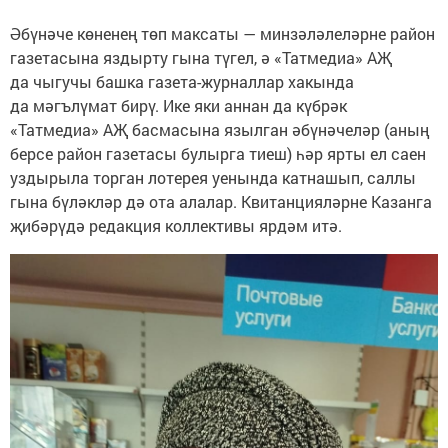
Әбүнәче көненең төп максаты — минзәләлеләрне район
газетасына яздырту гына түгел, ә «Татмедиа» АҖ
да чыгучы башка газета-журналлар хакында
да мәгълүмат бирү. Ике яки аннан да күбрәк
«Татмедиа» АҖ басмасына язылган әбүнәчеләр (аның
берсе район газетасы булырга тиеш) һәр ярты ел саен
уздырыла торган лотерея уенында катнашып, саллы
гына бүләкләр дә ота алалар. Квитанцияләрне Казанга
җибәрүдә редакция коллективы ярдәм итә.