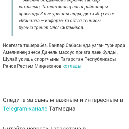
катнашып, Татарстанның авыл районнары
арасында 3 нче урынны алды,-дип хәбәр итте
«Минзәлә — информ» га өстәл теннисы
буенча тренер Олег Ситдыйков.
Исегезгә төшерәбез, Байлар Сабасында узган турнирда
Амелиянең энесе Данель махсус призга лаек булды.
Шулай ук яшь спортчыны Татарстан Республикасы
Рәисе Рөстәм Миңнеханов
котлады
.
Следите за самым важным и интересным в
Telegram-канале
Татмедиа
Читайте новости Татарстана в