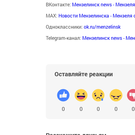
ВКонтакте:
Мензелинск news - Мензел
MAX:
Новости Мензелинска - Мензеля 
Одноклассники:
ok.ru/menzelinsk
Telegram-канал:
Мензелинск news - Ме
Оставляйте реакции
0
0
0
0
0
Расскажите друзьям