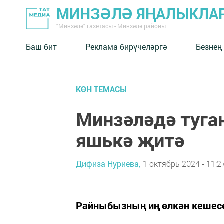
МИНЗӘЛӘ ЯҢАЛЫКЛА
"Минзәлә" газетасы - Минзәлә районы
Баш бит
Реклама бирүчеләргә
Безнең
КӨН ТЕМАСЫ
Минзәләдә туга
яшькә җитә
Дифиза Нуриева,
1 октябрь 2024 - 11:2
Райныбызның иң өлкән кешесе