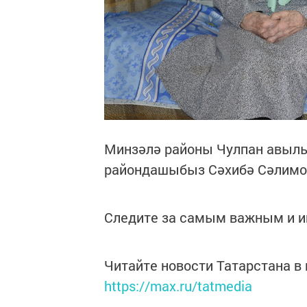
Минзәлә районы Чулпан авылы
райондашыбыз Сәхибә Сәлимов
Следите за самым важным и 
Читайте новости Татарстана 
https://max.ru/tatmedia