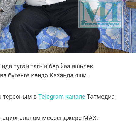
нда туган тагын бер йөз яшьлек
а бүгенге көндә Казанда яши.
интересным в
Telegram-канале
Татмедиа
в национальном мессенджере MАХ: