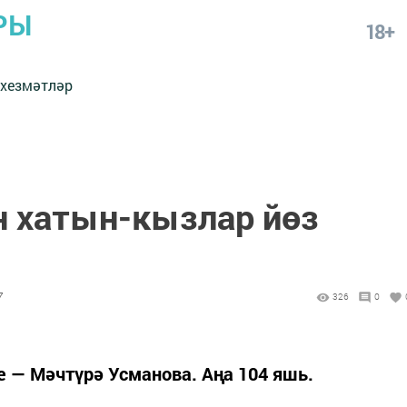
РЫ
18+
 хезмәтләр
н хатын-кызлар йөз
7
326
0
 — Мәчтүрә Усманова. Аңа 104 яшь.