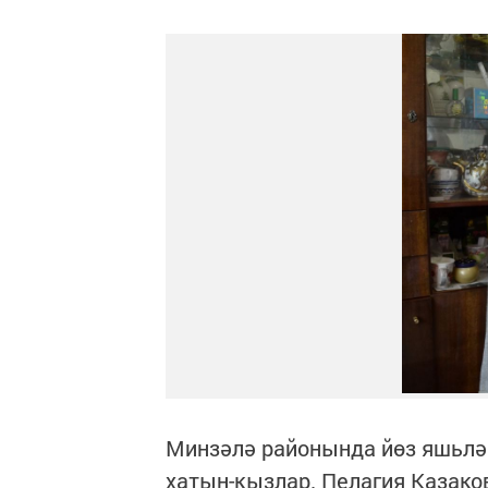
Минзәлә районында йөз яшьлә
хатын-кызлар. Пелагия Казако