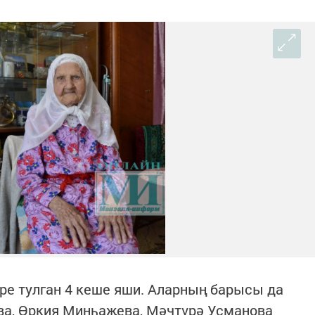
ре тулган 4 кеше яши. Аларның барысы да
ва, Өркия Минһаҗева, Мәчтүрә Усманова