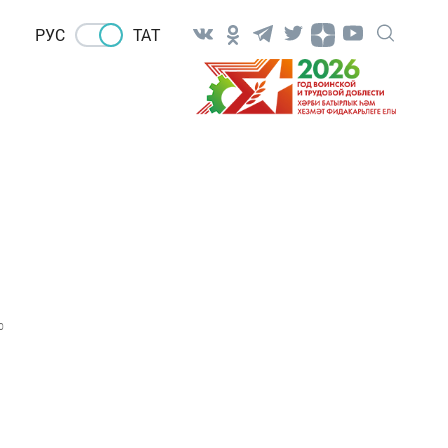
РУС
ТАТ
0