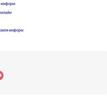
я-информ
онлайн
нзеля-информ