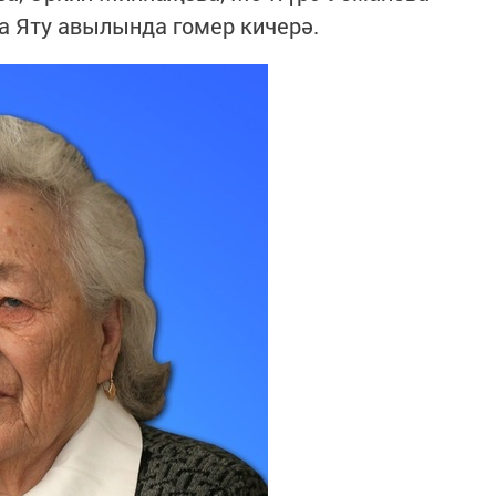
а Яту авылында гомер кичерә.