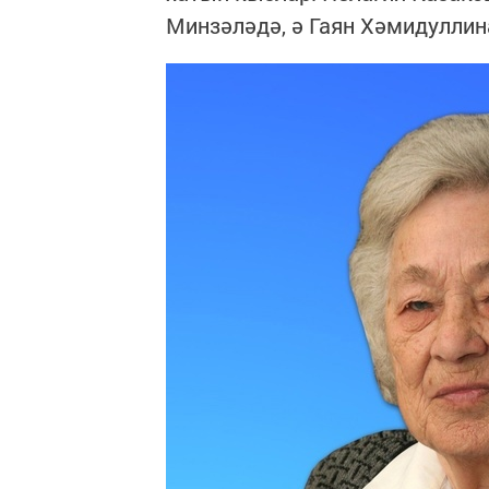
Минзәләдә, ә Гаян Хәмидуллин