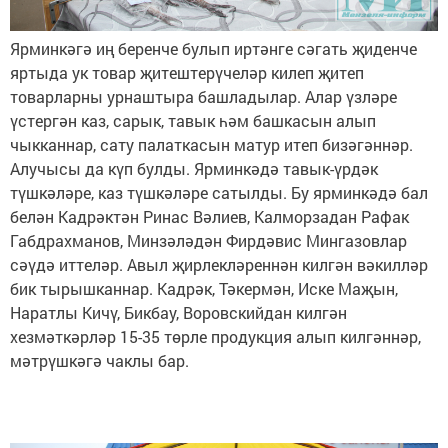
Ярминкәгә иң беренче булып иртәнге сәгать җиденче
яртыда ук товар җитештерүчеләр килеп җитеп
товарларны урнаштыра башладылар. Алар үзләре
үстергән каз, сарык, тавык һәм башкасын алып
чыкканнар, сату палаткасын матур итеп бизәгәннәр.
Алучысы да күп булды. Ярминкәдә тавык-үрдәк
түшкәләре, каз түшкәләре сатылды. Бу ярминкәдә бал
белән Кадрәктән Ринас Вәлиев, Калморзадан Рафак
Габдрахманов, Минзәләдән Фирдәвис Мингазовлар
сәүдә иттеләр. Авыл җирлекләреннән килгән вәкилләр
бик тырышканнар. Кадрәк, Тәкермән, Иске Маҗын,
Наратлы Кичү, Бикбау, Воровскийдан килгән
хезмәткәрләр 15-35 төрле продукция алып килгәннәр,
мәтрүшкәгә чаклы бар.