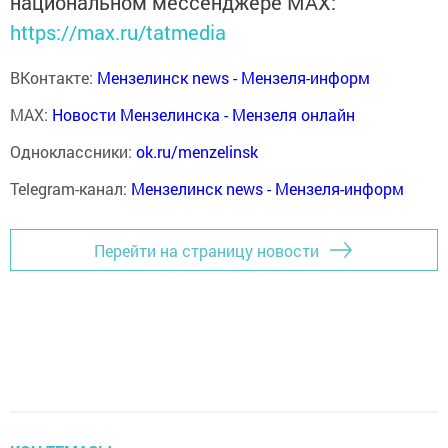
национальном мессенджере MАХ:
https://max.ru/tatmedia
ВКонтакте:
Мензелинск news - Мензеля-информ
MAX:
Новости Мензелинска - Мензеля онлайн
Одноклассники:
ok.ru/menzelinsk
Telegram-канал:
Мензелинск news - Мензеля-информ
Перейти на страницу новости