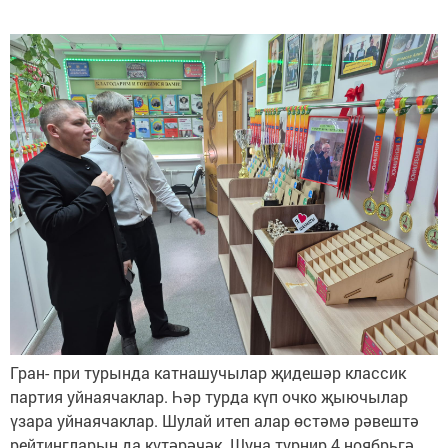
Гран- при турында катнашучылар җидешәр классик
партия уйнаячаклар. Һәр турда күп очко җыючылар
үзара уйнаячаклар. Шулай итеп алар өстәмә рәвештә
рейтингларын да күтәрәчәк. Шуңа турнир 4 ноябрьгә