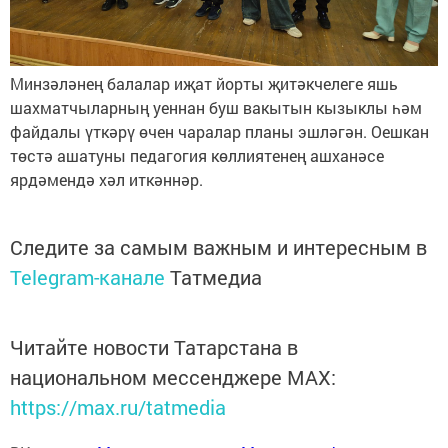
Минзәләнең балалар иҗат йорты җитәкчелеге яшь
шахматчыларның уеннан буш вакытын кызыклы һәм
файдалы үткәрү өчен чаралар планы эшләгән. Оешкан
төстә ашатуны педагогия көллиятенең ашханәсе
ярдәмендә хәл иткәннәр.
Следите за самым важным и интересным в
Telegram-канале
Татмедиа
Читайте новости Татарстана в
национальном мессенджере MАХ:
https://max.ru/tatmedia