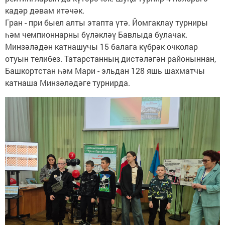
кадәр дәвам итәчәк.
Гран - при быел алты этапта үтә. Йомгаклау турниры
һәм чемпионнарны бүләкләү Бавлыда булачак.
Минзәләдән катнашучы 15 балага күбрәк очколар
отуын телибез. Татарстанның дистәләгән районыннан,
Башкортстан һәм Мари - эльдан 128 яшь шахматчы
катнаша Минзәләдәге турнирда.