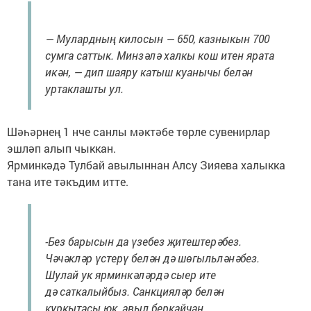
— Мулардның килосын — 650, казныкын 700
сумга саттык. Минзәлә халкы кош итен ярата
икән, — дип шаяру катыш куанычы белән
уртаклашты ул.
Шәһәрнең 1 нче санлы мәктәбе төрле сувенирлар
эшләп алып чыккан.
Ярминкәдә Тулбай авылыннан Алсу Зияева халыкка
тана ите тәкъдим итте.
-Без барысын да үзебез җитештерәбез.
Чәчәкләр үстерү белән дә шөгыльләнәбез.
Шулай ук ярминкәләрдә сыер ите
дә саткалыйбыз. Санкцияләр белән
куркытасы юк, авыл беркайчан