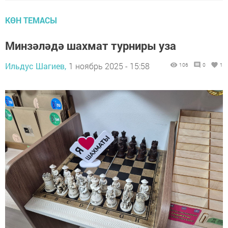
КӨН ТЕМАСЫ
Минзәләдә шахмат турниры уза
Ильдус Шагиев,
1 ноябрь 2025 - 15:58
106
0
1