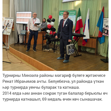
Турнирны Минзәлә районы мәгариф бүлеге җитәкчесе
Ренат Ибраһимов ачты. Белүебезчә, ул районда үткән
һәр турнирда уенчы буларак та катнаша.
2014 елда һәм аннан соңрак туган балалар берьюлы өч
турнирда катнашып, 69 медаль өчен көч сынашачак.