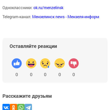
Одноклассники:
ok.ru/menzelinsk
Telegram-канал:
Мензелинск news - Мензеля-информ
Оставляйте реакции
0
0
0
0
0
Расскажите друзьям