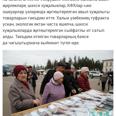
җирлекләре, шәхси хуҗалыклар, КФХлар һәм
эшкуарлар үзләрендә җитештерелгән авыл хуҗалыгы
товарларын тәкъдим итте. Халык үзебезнең туфракта
үскән, экологик яктан чиста яшелчә, шәхси
хуҗалыкларда җитештерелгән сыйфатлы ит сатып
алды. Тәкъдим ителгән товарларның бәясе
дә чагыштырмача кыйммәт түгел иде.