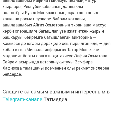
авылдашыбыз Рафина Гыйлмуллинаның матур
жырлары, Республикабызның данлыклы
волонтёры Рүзәл Минһажевның экран аша авыл
халкына рәхмәт сүзләре, бәйрәм котлавы,
авылдашыбыз Айгиз Әхмәтовның экран аша махсус
хәрби операциягә багышлап үзе ижат иткән жырын
башкаруы, бәйрәмгә багышланган викторина —
һәммәсе дә югары дәрәҗәдә оештырылган иде, — дип
хәбәр итте «Минзәлә-информга» Татар Мөшегесе
мәдәният йорты сәнгать җитәкчесе Әлфия Әхмәтова.
Бәйрәм ахырында ветеран-укытучы Земфира
Хафизова тамашачы исеменнән олы рәхмәт хисләрен
белдерде.
Следите за самым важным и интересным в
Telegram-канале
Татмедиа