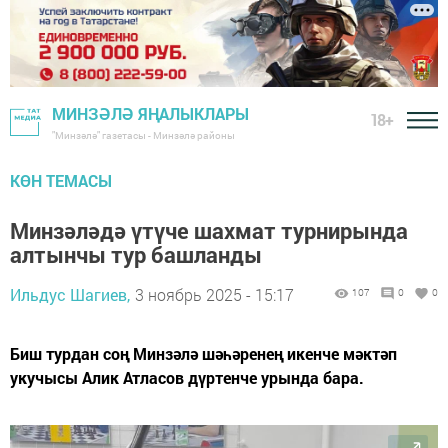
МИНЗӘЛӘ ЯҢАЛЫКЛАРЫ
18+
"Минзәлә" газетасы - Минзәлә районы
КӨН ТЕМАСЫ
Минзәләдә үтүче шахмат турнирында
алтынчы тур башланды
Ильдус Шагиев,
3 ноябрь 2025 - 15:17
107
0
0
Биш турдан соң Минзәлә шәһәренең икенче мәктәп
укучысы Алик Атласов дүртенче урында бара.