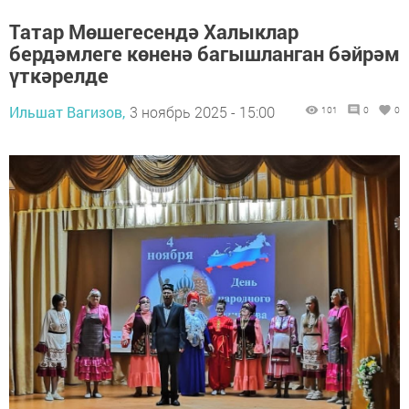
Татар Мөшегесендә Халыклар
бердәмлеге көненә багышланган бәйрәм
үткәрелде
Ильшат Вагизов,
3 ноябрь 2025 - 15:00
101
0
0