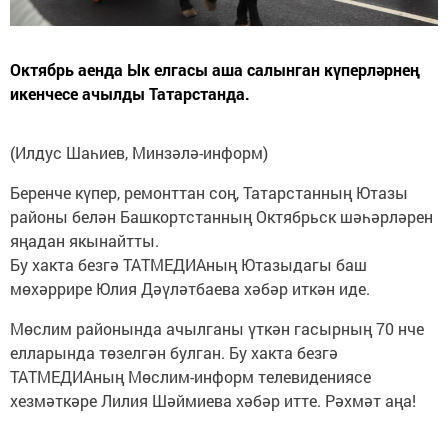
Октябрь аенда Ык елгасы аша салынган күперләрнең
икенчесе ачылды Татарстанда.
(Илдус Шаһиев, Минзәлә-информ)
Беренче күпер, ремонттан соң, Татарстанның Ютазы
районы белән Башкортстанның Октябрьск шәһәрләрен
яңадан якынайтты.
Бу хакта безгә ТАТМЕДИАның Ютазыдагы баш
мөхәррире Юлия Дәүләтбаева хәбәр иткән иде.
Мөслим районында ачылганы үткән гасырның 70 нче
елларында төзелгән булган. Бу хакта безгә
ТАТМЕДИАның Мөслим-информ телевидениясе
хезмәткәре Лилия Шәймиева хәбәр итте. Рәхмәт аңа!