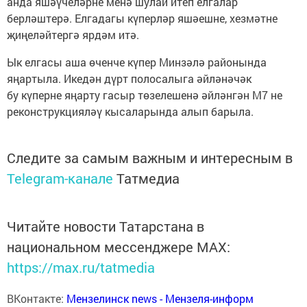
анда яшәүчеләрне менә шулай итеп елгалар
берләштерә. Елгадагы күперләр яшәешне, хезмәтне
җиңеләйтергә ярдәм итә.
Ык елгасы аша өченче күпер Минзәлә районында
яңартыла. Икедән дүрт полосалыга әйләнәчәк
бу күперне яңарту гасыр төзелешенә әйләнгән М7 не
реконструкцияләү кысаларында алып барыла.
Следите за самым важным и интересным в
Telegram-канале
Татмедиа
Читайте новости Татарстана в
национальном мессенджере MАХ:
https://max.ru/tatmedia
ВКонтакте:
Мензелинск news - Мензеля-информ