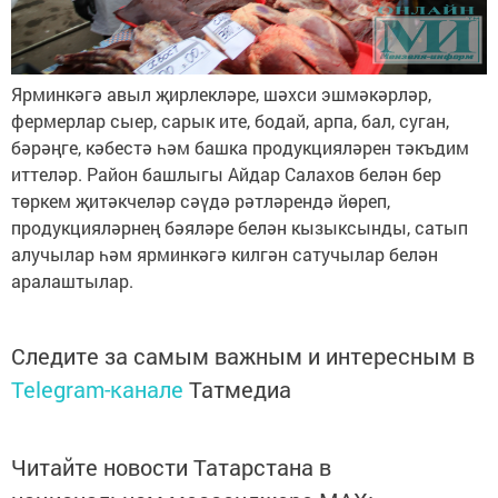
Ярминкәгә авыл җирлекләре, шәхси эшмәкәрләр,
фермерлар сыер, сарык ите, бодай, арпа, бал, суган,
бәрәңге, кәбестә һәм башка продукцияләрен тәкъдим
иттеләр. Район башлыгы Айдар Салахов белән бер
төркем җитәкчеләр сәүдә рәтләрендә йөреп,
продукцияләрнең бәяләре белән кызыксынды, сатып
алучылар һәм ярминкәгә килгән сатучылар белән
аралаштылар.
Следите за самым важным и интересным в
Telegram-канале
Татмедиа
Читайте новости Татарстана в