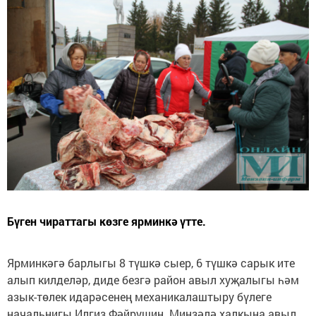
Бүген чираттагы көзге ярминкә үтте.
Ярминкәгә барлыгы 8 түшкә сыер, 6 түшкә сарык ите
алып килделәр, диде безгә район авыл хуҗалыгы һәм
азык-төлек идарәсенең механикалаштыру бүлеге
начальнигы Илгиз Фәйрушин. Минзәлә халкына авыл