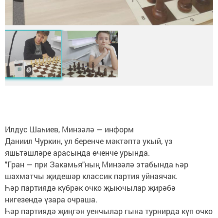
Илдус Шаһиев, Минзәлә — информ
Даниил Чуркин, ул беренче мәктәптә укый, үз
яшьтәшләре арасында өченче урында.
"Гран — при Закамья"ның Минзәлә этабында һәр
шахматчы җидешәр классик партия уйнаячак.
Һәр партиядә күбрәк очко җыючылар җирәбә
нигезендә үзара очраша.
Һәр партиядә җиңгән уенчылар гына турнирда күп очко