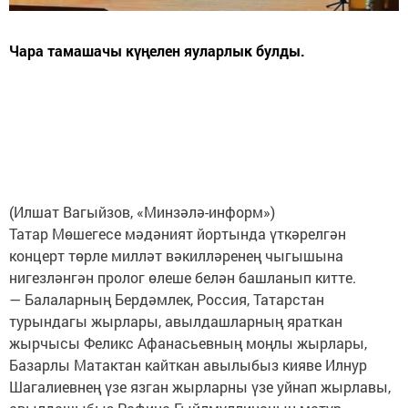
Чара тамашачы күңелен яуларлык булды.
(Илшат Вагыйзов, «Минзәлә-информ»)
Татар Мөшегесе мәдәният йортында үткәрелгән
концерт төрле милләт вәкилләренең чыгышына
нигезләнгән пролог өлеше белән башланып китте.
— Балаларның Бердәмлек, Россия, Татарстан
турындагы жырлары, авылдашларның яраткан
жырчысы Феликс Афанасьевның моңлы жырлары,
Базарлы Матактан кайткан авылыбыз кияве Илнур
Шагалиевнең үзе язган жырларны үзе уйнап жырлавы,