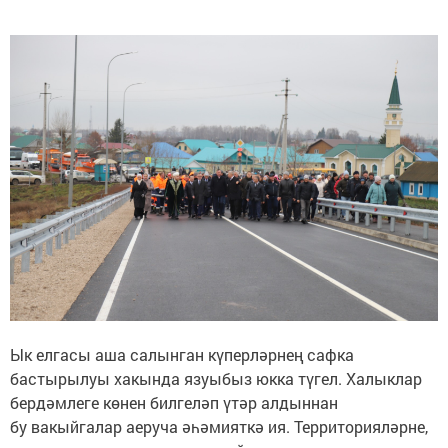
Ык елгасы аша салынган күперләрнең сафка
бастырылуы хакында язуыбыз юкка түгел. Халыклар
бердәмлеге көнен билгеләп үтәр алдыннан
бу вакыйгалар аеруча әһәмияткә ия. Территорияләрне,