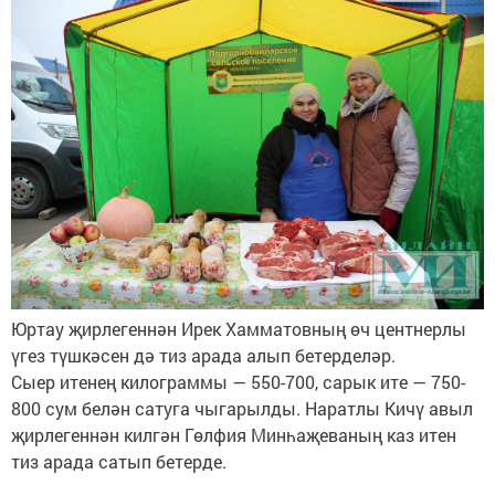
Юртау җирлегеннән Ирек Хамматовның өч центнерлы
үгез түшкәсен дә тиз арада алып бетерделәр.
Сыер итенең килограммы — 550-700, сарык ите — 750-
800 сум белән сатуга чыгарылды. Наратлы Кичү авыл
җирлегеннән килгән Гөлфия Минһаҗеваның каз итен
тиз арада сатып бетерде.