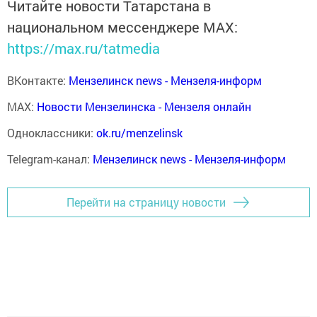
Читайте новости Татарстана в
национальном мессенджере MАХ:
https://max.ru/tatmedia
ВКонтакте:
Мензелинск news - Мензеля-информ
MAX:
Новости Мензелинска - Мензеля онлайн
Одноклассники:
ok.ru/menzelinsk
Telegram-канал:
Мензелинск news - Мензеля-информ
Перейти на страницу новости