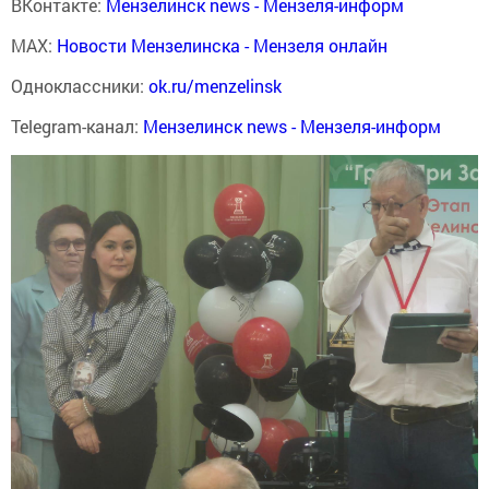
ВКонтакте:
Мензелинск news - Мензеля-информ
MAX:
Новости Мензелинска - Мензеля онлайн
Одноклассники:
ok.ru/menzelinsk
Telegram-канал:
Мензелинск news - Мензеля-информ