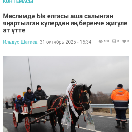
КӨН ТЕМАСЫ
Мөслимдә Ык елгасы аша салынган
яңартылган күпердән иң беренче җигүле
ат үтте
Ильдус Шагиев,
31 октябрь 2025 - 16:34
108
0
0