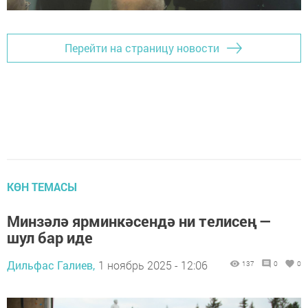
Перейти на страницу новости
КӨН ТЕМАСЫ
Минзәлә ярминкәсендә ни телисең —
шул бар иде
Дильфас Галиев,
1 ноябрь 2025 - 12:06
137
0
0