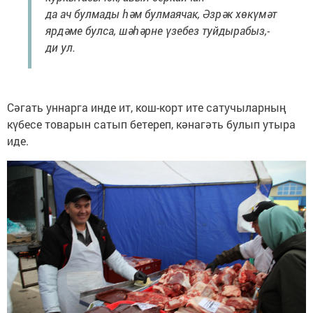
да ач булмады һәм булмаячак, Әзрәк хөкүмәт
ярдәме булса, шәһәрне үзебез туйдырабыз,-
ди ул.
Сәгать уннарга инде ит, кош-корт ите сатучыларның
күбесе товарын сатып бетереп, кәнагәть булып утыра
иде.