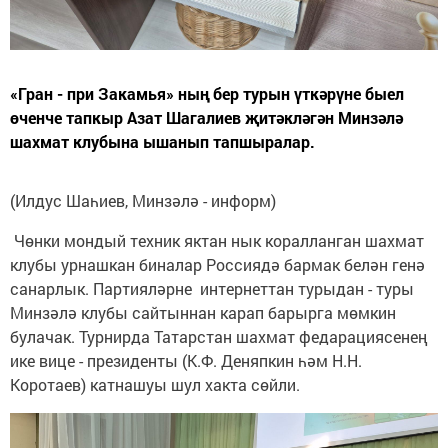
«Гран - при Закамья» ның бер турын үткәрүне быел
өченче тапкыр Азат Шагалиев җитәкләгән Минзәлә
шахмат клубына ышанып тапшыралар.
(Илдус Шаһиев, Минзәлә - информ)
Чөнки мондый техник яктан нык коралланган шахмат
клубы урнашкан биналар Россиядә бармак белән генә
санарлык. Партияләрне интернеттан турыдан - туры
Минзәлә клубы сайтыннан карап барырга мөмкин
булачак. Турнирда Татарстан шахмат федарациясенең
ике вице - президенты (К.Ф. Деняпкин һәм Н.Н.
Коротаев) катнашуы шул хакта сөйли.