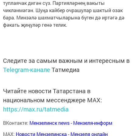
туплаячак дигән сүз. Партияләрнең вакыты
чикләнмәгән. Шуңа кайбер очрашулар шактый озак
бара. Минзәлә шахматчыларына бүген дә иртәгә дә
фәкать җиңүләр генә телик.
Следите за самым важным и интересным в
Telegram-канале
Татмедиа
Читайте новости Татарстана в
национальном мессенджере MАХ:
https://max.ru/tatmedia
ВКонтакте:
Мензелинск news - Мензеля-информ
MAX:
Новости Мензелинска - Мензеля онлайн