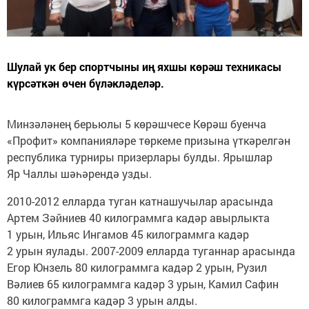
Шулай ук бер спортчыны иң яхшы көрәш техникасы
күрсәткән өчен бүләкләделәр.
Минзәләнең берьюлы 5 көрәшчесе Көрәш буенча
«Профит» компанияләре төркеме призына үткәрелгән
республика турниры призерлары булды. Ярышлар
Яр Чаллы шәһәрендә узды.
2010-2012 елларда туган катнашучылар арасында
Артем Зәйниев 40 килограммга кадәр авырлыкта
1 урын, Ильяс Ингамов 45 килограммга кадәр
2 урын яулады. 2007-2009 елларда туганнар арасында
Егор Юнзель 80 килограммга кадәр 2 урын, Рузил
Вәлиев 65 килограммга кадәр 3 урын, Камил Сафин
80 килограммга кадәр 3 урын алды.