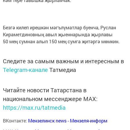
һәм тере тавышка җырлаячак.
Безгә килеп ирешкән мәгълүматлар буенча, Руслан
Кираметдиновның авыл җыеннарында җырлавы
50 мең сумнан алып 150 мең сумга җитәргә мөмкин.
Следите за самым важным и интересным в
Telegram-канале
Татмедиа
Читайте новости Татарстана в
национальном мессенджере MАХ:
https://max.ru/tatmedia
ВКонтакте:
Мензелинск news - Мензеля-информ