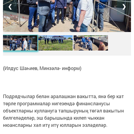
❮
❯
(Илдус Шаһиев, Минзәлә- информ)
Подрядчылар белән аралашкан вакытта, янә бер кат
төрле программалар нигезендә финансланусы
объектларны куллануга тапшыруның төгәл вакытын
билгеләделәр, эш барышында килеп чыккан
нюансларны хәл итү итү юлларын эзләделәр.