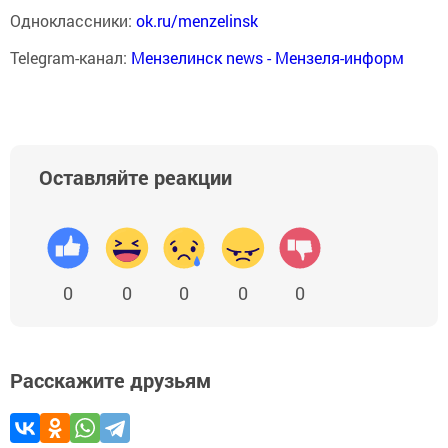
Одноклассники:
ok.ru/menzelinsk
Telegram-канал:
Мензелинск news - Мензеля-информ
Оставляйте реакции
0
0
0
0
0
Расскажите друзьям