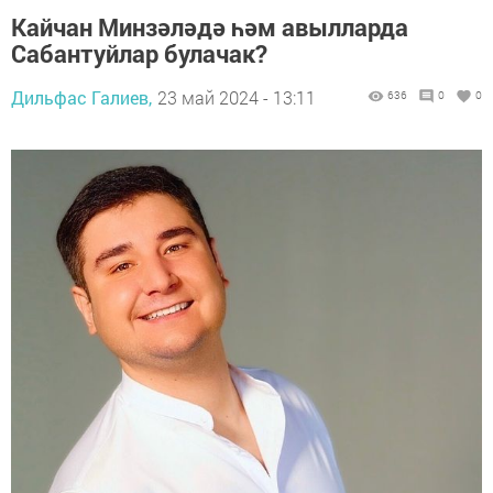
Кайчан Минзәләдә һәм авылларда
Сабантуйлар булачак?
Дильфас Галиев,
23 май 2024 - 13:11
636
0
0