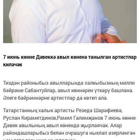
7 июнь көнне Дәвеккә авыл көненә танылган артистлар
киләчәк
Тиздән районыбыз авылларында халкыбызның милли
бәйрәме Сабантуйлар, авыл көннәрен үткәрү башлана.
Әлеге бәйрәмнәрне артистлар да көтеп ала.
Татарстанның халык артисты Резедә Шәрәфиева,
Руслан Кираметдинов,Рамил Галимҗанов 7 июнь көнне
Дәвек авылының авыл көнендә җырлаячак. Алар
райондашларыбыз белән очрашуга ныклап әзерләнгән