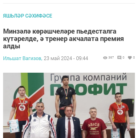
ЯШЬЛӘР СӘХИФӘСЕ
Минзәлә көрәшчеләре пьедесталга
күтәрелде, ә тренер акчалата премия
алды
Ильшат Вагизов,
23 май 2024 - 09:44
367
0
0