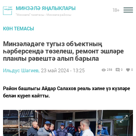
МИНЗӘЛӘ ЯҢАЛЫКЛАРЫ
18+
"Минзәлә" газетасы - Минзәлә районы
КӨН ТЕМАСЫ
Минзәләдәге тугыз объектның
һәрберсендә төзелеш, ремонт эшләре
планлы рәвештә алып барыла
Ильдус Шагиев,
23 май 2024 - 13:25
258
0
0
Район башлыгы Айдар Салахов реаль хәлне үз күзләре
белән күреп кайтты.