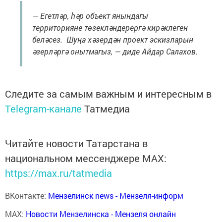
— Егетләр, һәр объект янындагы
территорияне төзекләндерергә кирәклеген
беләсез. Шуңа хәзердән проект эскизларын
әзерләргә онытмагыз, — диде Айдар Салахов.
Следите за самым важным и интересным в
Telegram-канале
Татмедиа
Читайте новости Татарстана в
национальном мессенджере MАХ:
https://max.ru/tatmedia
ВКонтакте:
Мензелинск news - Мензеля-информ
MAX:
Новости Мензелинска - Мензеля онлайн