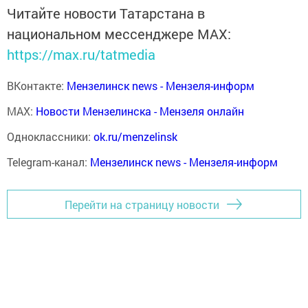
Читайте новости Татарстана в
национальном мессенджере MАХ:
https://max.ru/tatmedia
ВКонтакте:
Мензелинск news - Мензеля-информ
MAX:
Новости Мензелинска - Мензеля онлайн
Одноклассники:
ok.ru/menzelinsk
Telegram-канал:
Мензелинск news - Мензеля-информ
Перейти на страницу новости