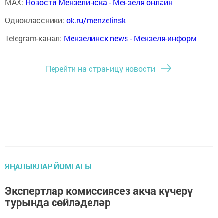
MAX:
Новости Мензелинска - Мензеля онлайн
Одноклассники:
ok.ru/menzelinsk
Telegram-канал:
Мензелинск news - Мензеля-информ
Перейти на страницу новости
ЯҢАЛЫКЛАР ЙОМГАГЫ
Экспертлар комиссиясез акча күчерү
турында сөйләделәр