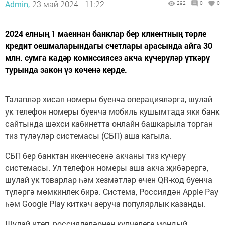
Admin,
23 май 2024 - 11:22
292
0
0
2024 елның 1 маеннан банклар бер клиентның төрле
кредит оешмаларындагы счетлары арасында айга 30
млн. сумга кадәр комиссиясез акча күчерүләр үткәрү
турында закон үз көченә керде.
Таләпләр хисап номеры буенча операцияләргә, шулай
ук телефон номеры буенча мобиль кушымтада яки банк
сайтында шәхси кабинетта онлайн башкарыла торган
тиз түләүләр системасы (СБП) аша кагыла.
СБП бер банктан икенчесенә акчаны тиз күчерү
системасы. Ул телефон номеры аша акча җибәрергә,
шулай ук товарлар һәм хезмәтләр өчен QR-код буенча
түләргә мөмкинлек бирә. Система, Россиядән Apple Pay
һәм Google Play киткәч аеруча популярлык казанды.
Шулай итеп, россиялеләрнең күпчелеге мондый