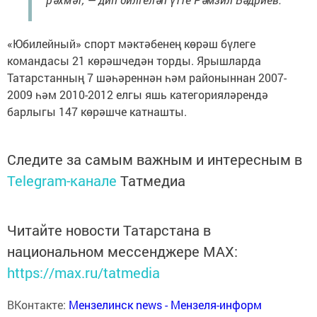
«Юбилейный» спорт мәктәбенең көрәш бүлеге
командасы 21 көрәшчедән торды. Ярышларда
Татарстанның 7 шәһәреннән һәм районыннан 2007-
2009 һәм 2010-2012 елгы яшь категорияләрендә
барлыгы 147 көрәшче катнашты.
Следите за самым важным и интересным в
Telegram-канале
Татмедиа
Читайте новости Татарстана в
национальном мессенджере MАХ:
https://max.ru/tatmedia
ВКонтакте:
Мензелинск news - Мензеля-информ