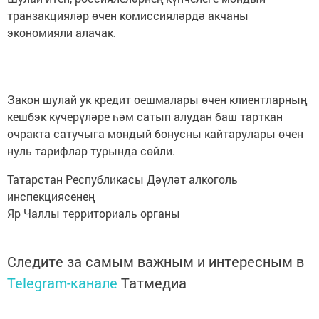
транзакцияләр өчен комиссияләрдә акчаны
экономияли алачак.
Закон шулай ук кредит оешмалары өчен клиентларның
кешбэк күчерүләре һәм сатып алудан баш тарткан
очракта сатучыга мондый бонусны кайтарулары өчен
нуль тарифлар турында сөйли.
Татарстан Республикасы Дәүләт алкоголь
инспекциясенең
Яр Чаллы территориаль органы
Следите за самым важным и интересным в
Telegram-канале
Татмедиа