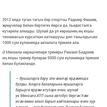
2012 елда туган тагын бер спортчы Радмир Факаев,
җиңүчеләр белән бертигез йөрсә дә, пьедесталга
күтәрелә алмады. Шулай да ул көрәшнең иң яхшы
техникасын күрсәткән катнашучы дип танылдыһәм
1000 сум күләмендә акчалата премия ала.
Ә Минзәлә көрәшчеләре тренеры Рәмзил Бәдриев
иң яхшы тренер буларак 5000 сум күләмендә премия
белән бүләкләнде.
— Ярышларга бару әти-әниләр ярдәмендә
булды. Аларга балаларына ярышларга
барырга ярдәм итүләре өчен, шулай
ук Минзәлә АТП сына автобус биргән һәм
исән-имин алып барып кайтканнары өчен зур
рәхмәт, — дип билгеләп үтте Рәмзил Бәдриев.