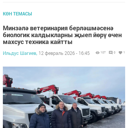
КӨН ТЕМАСЫ
Минзәлә ветеринария берләшмәсенә
биологик калдыкларны җыеп йөрү өчен
махсус техника кайтты
Ильдус Шагиев,
12 февраль 2026 - 16:45
107
0
1