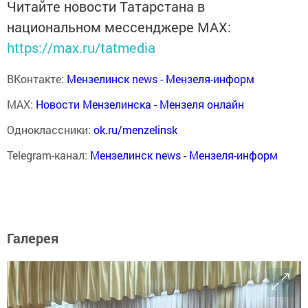
Читайте новости Татарстана в
национальном мессенджере MАХ:
https://max.ru/tatmedia
ВКонтакте:
Мензелинск news - Мензеля-информ
MAX:
Новости Мензелинска - Мензеля онлайн
Одноклассники:
ok.ru/menzelinsk
Telegram-канал:
Мензелинск news - Мензеля-информ
Галерея