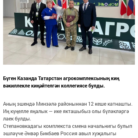
Бүген Казанда Татарстан агрокомплексының киң
вәкиллекле киңәйтелгән коллегиясе булды.
Аның эшендә Минзәлә районыннан 12 кеше катнашты.
Иң күңелле яңалык — ике якташыбыз олы бүләкләргә
лаек булды.
Степановкадагы комплекста смена начальнигы булып
эшләүче Әнвәр Бикбаев Россия авыл хуҗалыгы