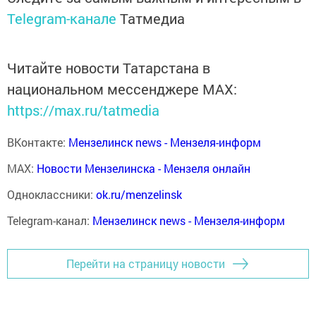
Telegram-канале
Татмедиа
Читайте новости Татарстана в
национальном мессенджере MАХ:
https://max.ru/tatmedia
ВКонтакте:
Мензелинск news - Мензеля-информ
MAX:
Новости Мензелинска - Мензеля онлайн
Одноклассники:
ok.ru/menzelinsk
Telegram-канал:
Мензелинск news - Мензеля-информ
Перейти на страницу новости