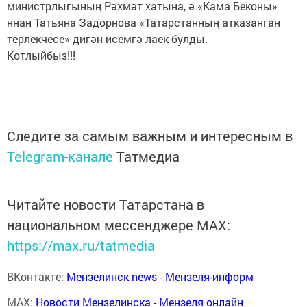
министрлыгының Рәхмәт хатына, ә «Кама Беконы»
ннан Татьяна Задорнова «Татарстанның атказанган
терлекчесе» дигән исемгә лаек булды.
Котлыйбыз!!!
Следите за самым важным и интересным в
Telegram-канале
Татмедиа
Читайте новости Татарстана в
национальном мессенджере MАХ:
https://max.ru/tatmedia
ВКонтакте:
Мензелинск news - Мензеля-информ
MAX:
Новости Мензелинска - Мензеля онлайн