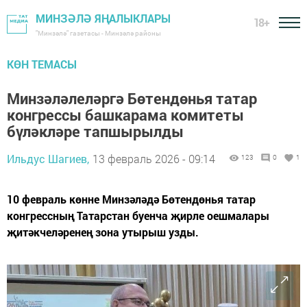
МИНЗӘЛӘ ЯҢАЛЫКЛАРЫ
18+
"Минзәлә" газетасы - Минзәлә районы
КӨН ТЕМАСЫ
Минзәләлеләргә Бөтендөнья татар
конгрессы башкарама комитеты
бүләкләре тапшырылды
Ильдус Шагиев,
13 февраль 2026 - 09:14
123
0
1
10 февраль көнне Минзәләдә Бөтендөнья татар
конгрессның Татарстан буенча җирле оешмалары
җитәкчеләренең зона утырыш узды.