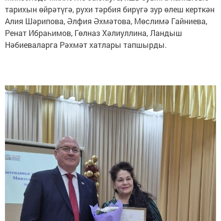
тарихын өйрәтүгә, рухи тәрбия бирүгә зур өлеш керткән
Алия Шәрипова, Әлфия Әхмәтова, Мөслимә Гайниева,
Ренат Ибраһимов, Гөлназ Хәлиуллина, Ландыш
Нәбиеваларга Рәхмәт хатлары тапшырды.