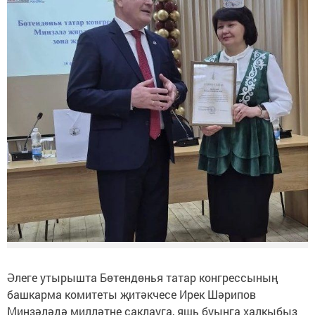
Әлеге утырышта Бөтендөнья татар конгрессының
башкарма комитеты җитәкчесе Ирек Шәрипов
Минзәләдә милләтне саклауга, яшь буынга халкыбыз