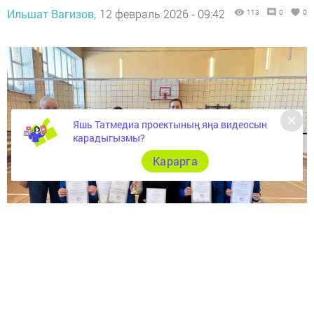
Ильшат Вагизов,
12 февраль 2026 - 09:42
113
0
0
Яшь Татмедиа проектының яңа видеосын
карадыгызмы?
Карарга
Уеннар «Мамадыш политехника көллияте» ДАҺБУ