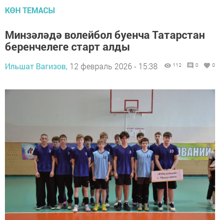
КӨН ТЕМАСЫ
Минзәләдә волейбол буенча Татарстан
беренчелеге старт алды
Ильшат Вагизов,
12 февраль 2026 - 15:38
112
0
0