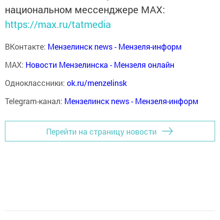
национальном мессенджере MАХ:
https://max.ru/tatmedia
ВКонтакте:
Мензелинск news - Мензеля-информ
MAX:
Новости Мензелинска - Мензеля онлайн
Одноклассники:
ok.ru/menzelinsk
Telegram-канал:
Мензелинск news - Мензеля-информ
Перейти на страницу новости