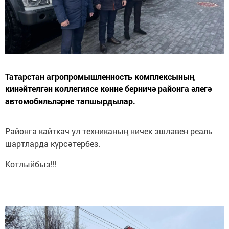
Татарстан агропромышленность комплексының
кинәйтелгән коллегиясе көнне берничә районга әлегә
автомобильләрне тапшырдылар.
Районга кайткач ул техниканың ничек эшләвен реаль
шартларда күрсәтербез.
Котлыйбыз!!!