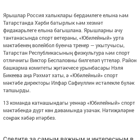
Ярышлар Россия халыклары бердәмлеге елына һәм
Татарстанда Хәрби батырлык һәм хезмәт
фидакарьлеге елына багышлана. Ярышларны ачу
тантанасында спорт ветераны, «Юбилейный» урта
мәктәбенең волейбол буенча тренер — укытучысы,
Татарстан Республикасының физкультура һәм спорт
отличнигы Виктор Беспаловны билгеләп үттеләр. Район
башкарма комитеты җитәкчесе урынбасары Нэля
Бикеева аңа Рәхмәт хаты, ә «Юбилейный» спорт
мәктәбе директоры Илфар Сафиуллин истәлекле бүләк
тапшырды.
13 команда катнашындагы уеннар «Юбилейный» спорт
мәктәбендә дүрт көн дәвамында узачак. Нәтиҗәләрне
соңрак хәбәр итәрбез.
Следите за самым важным и интересным в