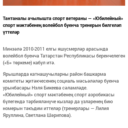
Тантаналы ачылышта спорт ветераны — «Юбилейный»
спорт мәктәбенең волейбол буенча тренерын билгеләп
үттеләр
Минзәлә 2010-2011 елгы яшүсмерләр арасында
волейбол буенча Татарстан Республикасы беренчелеген
(«Б» төркеме) кабул итә.
Ярышларда катнашучыларны район башкарма
комитеты җитәкчесенең социаль мәсьәләләр буенча
урынбасары Нэля Бикеева сәламләде.
«Юбилейный» спорт мәктәбенең спорт аэробикасы
бүлегендә тәрбияләнүче кызлар да үзләренең бию
номерын тәкъдим иттеләр (тренерлары — Лилия
Яруллина, Светлана Шәрипова).