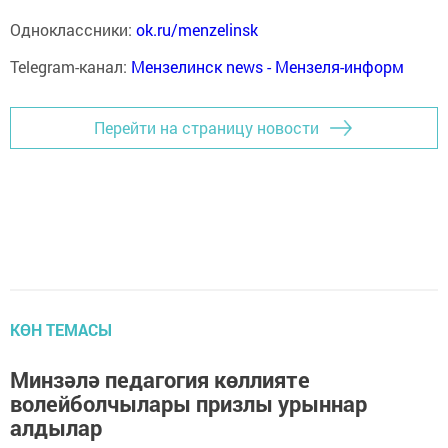
Одноклассники:
ok.ru/menzelinsk
Telegram-канал:
Мензелинск news - Мензеля-информ
Перейти на страницу новости
КӨН ТЕМАСЫ
Минзәлә педагогия көллияте
волейболчылары призлы урыннар
алдылар