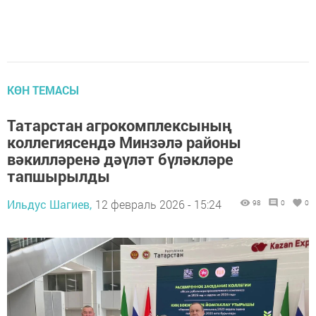
КӨН ТЕМАСЫ
Татарстан агрокомплексының
коллегиясендә Минзәлә районы
вәкилләренә дәүләт бүләкләре
тапшырылды
Ильдус Шагиев,
12 февраль 2026 - 15:24
98
0
0