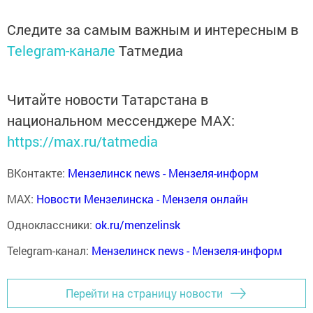
Следите за самым важным и интересным в
Telegram-канале
Татмедиа
Читайте новости Татарстана в
национальном мессенджере MАХ:
https://max.ru/tatmedia
ВКонтакте:
Мензелинск news - Мензеля-информ
MAX:
Новости Мензелинска - Мензеля онлайн
Одноклассники:
ok.ru/menzelinsk
Telegram-канал:
Мензелинск news - Мензеля-информ
Перейти на страницу новости