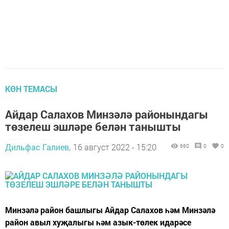
КӨН ТЕМАСЫ
Айдар Салахов Минзәлә районындагы
төзелеш эшләре белән танышты
Дильфас Галиев,
16 август 2022 - 15:20
660
0
0
Минзәлә район башлыгы Айдар Салахов һәм Минзәлә
район авыл хуҗалыгы һәм азык-төлек идарәсе