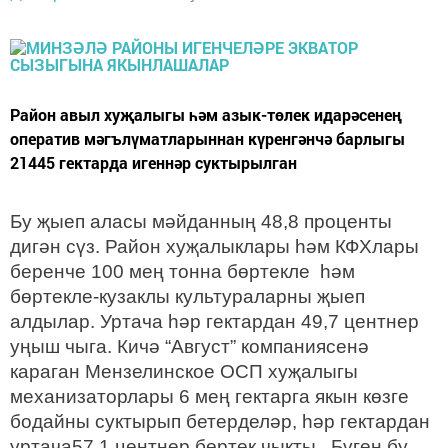
Район авыл хуҗалыгы һәм азык-төлек идарәсенең
оператив мәгълүматларыннан күренгәнчә барлыгы
21445 гектарда игеннәр суктырылган
Бу җыеп аласы мәйданның 48,8 проценты
дигән сүз. Район хуҗалыклары һәм КФХлары
беренче 100 мең тонна бөртекле һәм
бөртекле-кузаклы культураларны җыеп
алдылар. Уртача һәр гектардан 49,7 центнер
уңыш чыга. Кичә “Август” компаниясенә
караган Мензелинское ОСП хуҗалыгы
механизаторлары 6 мең гектарга якын көзге
бодайны суктырып бетерделәр, һәр гектардан
уртача57,1 центнер бөртек чыкты. Бүген бу