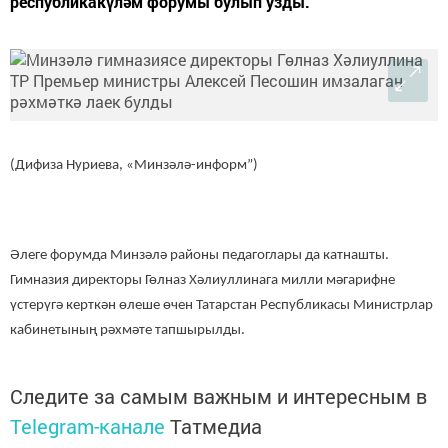
республикакүләм форумы булып узды.
(Дифиза Нуриева, «Минзәлә-информ”)
Әлеге форумда Минзәлә районы педагоглары да катнашты.
Гимназия директоры Гөлназ Хәлиуллинага милли мәгарифне
үстерүгә керткән өлеше өчен Татарстан Республикасы Министрлар
кабинетының рәхмәте тапшырылды.
Следите за самым важным и интересным в
Telegram-канале
Татмедиа