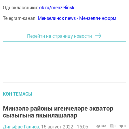
Одноклассники:
ok.ru/menzelinsk
Telegram-канал:
Мензелинск news - Мензеля-информ
Перейти на страницу новости
КӨН ТЕМАСЫ
Минзәлә районы игенчеләре экватор
сызыгына якынлашалар
Дильфас Галиев,
16 август 2022 - 16:05
661
0
0