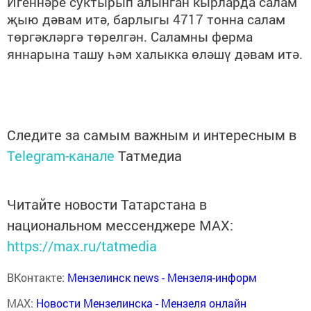
Игеннәре суктырып алынган кырларда салам
җыю дәвам итә, барлыгы 4717 тонна салам
төргәкләргә төрелгән. Саламны ферма
яннарына ташу һәм халыкка өләшү дәвам итә.
Следите за самым важным и интересным в
Telegram-канале
Татмедиа
Читайте новости Татарстана в
национальном мессенджере MАХ:
https://max.ru/tatmedia
ВКонтакте:
Мензелинск news - Мензеля-информ
MAX:
Новости Мензелинска - Мензеля онлайн