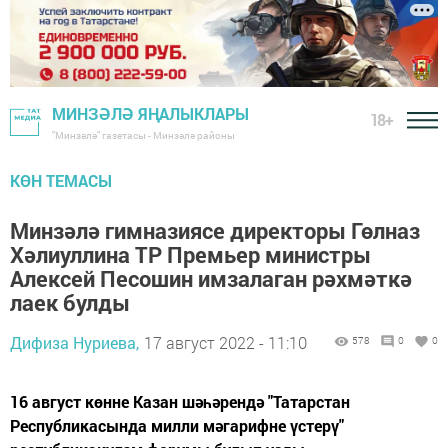
МИНЗӘЛӘ ЯҢАЛЫКЛАРЫ
18+
"Минзәлә" газетасы - Минзәлә районы
КӨН ТЕМАСЫ
Минзәлә гимназиясе директоры Гөлназ
Хәлиуллина ТР Премьер министры
Алексей Песошин имзалаган рәхмәткә
лаек булды
Дифиза Нуриева,
17 август 2022 - 11:10
578
0
0
16 август көнне Казан шәһәрендә "Татарстан
Республикасында милли мәгарифне үстерү"