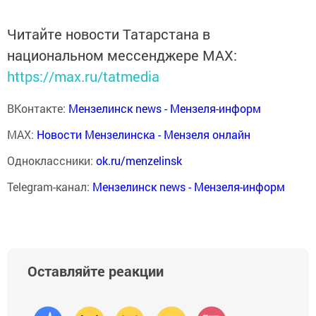
Читайте новости Татарстана в
национальном мессенджере MАХ:
https://max.ru/tatmedia
ВКонтакте:
Мензелинск news - Мензеля-информ
MAX:
Новости Мензелинска - Мензеля онлайн
Одноклассники:
ok.ru/menzelinsk
Telegram-канал:
Мензелинск news - Мензеля-информ
Оставляйте реакции