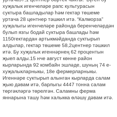
хуҗалык игенчеләре рапс культурасын
суктыра башладылар һәм гектар төшеме
уртача 28 центнер тәшкил итә. “Калморза”
хуҗалыгы игенчеләре районда беренчеләрдән
булып язгы бодай суктыра башлады һәм
1150гектардан артыкмәйданда суктырып
алдылар, гектар төшеме 58,2центнер тәшкил
итә. Бу хуҗалык игеннәрнең 62 процентын
җыеп алды.15 нче август көнне район
кырларында 92 комбайн эшләде, шуның 74 е-
хуҗалыкларныкы, 18е фермерларныкы.
Игеннәре суктырып алынган кырларда салам
җыю дәвам итә, барлыгы 4447 тонна салам
төргәкләргә төрелгән. Саламны ферма
яннарына ташу һәм халыкка өләшү дәвам итә.