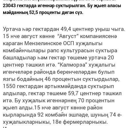
23043 гектарда игеннәр суктырылган. Бу җыеп аласы
мәйданның 52,5 проценты дигән сүз.
Уртача һәр гектардан 49,4 центнер уңыш чыга.
15 нче август көнне “Август” компаниясенә
караган Мензелинское ОСП хуҗалыгы
комбайнчылары рапс культурасын суктыра
башладылар һәм гектар төшеме уртача 20
центнер тәшкил итә. “Калморза” хуҗалыгы
игенчеләре районда беренчеләрдән булып
язгы бодайның 46 процентын суктырдылар,
1550 гектардан артыкмәйданда суктырып
алдылар, гектар төшеме 59,7 центнер тәшкил
итә. Бу хуҗалык игеннәрнең 70 процентын
җыеп алды.15 нче август көнне район
кырларында 92 комбайн эшләде, шуның 74 е-
хуҗалыкларныкы, 18е фермерларныкы.