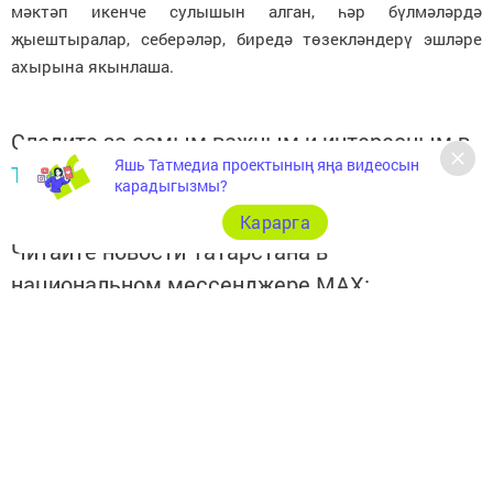
мәктәп икенче сулышын алган, һәр бүлмәләрдә
җыештыралар, себерәләр, биредә төзекләндерү эшләре
ахырына якынлаша.
Следите за самым важным и интересным в
Яшь Татмедиа проектының яңа видеосын
Telegram-канале
Татмедиа
карадыгызмы?
Карарга
Читайте новости Татарстана в
национальном мессенджере MАХ:
https://max.ru/tatmedia
ВКонтакте:
Мензелинск news - Мензеля-информ
MAX:
Новости Мензелинска - Мензеля онлайн
Одноклассники:
ok.ru/menzelinsk
Telegram-канал:
Мензелинск news - Мензеля-информ