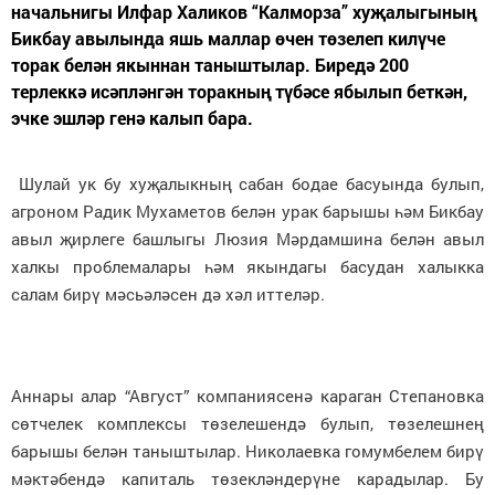
начальнигы Илфар Халиков “Калморза” хуҗалыгының
Бикбау авылында яшь маллар өчен төзелеп килүче
торак белән якыннан таныштылар. Биредә 200
терлеккә исәпләнгән торакның түбәсе ябылып беткән,
эчке эшләр генә калып бара.
Шулай ук бу хуҗалыкның сабан бодае басуында булып,
агроном Радик Мухаметов белән урак барышы һәм Бикбау
авыл җирлеге башлыгы Люзия Мәрдамшина белән авыл
халкы проблемалары һәм якындагы басудан халыкка
салам бирү мәсьәләсен дә хәл иттеләр.
Аннары алар “Август” компаниясенә караган Степановка
сөтчелек комплексы төзелешендә булып, төзелешнең
барышы белән таныштылар. Николаевка гомумбелем бирү
мәктәбендә капиталь төзекләндерүне карадылар. Бу