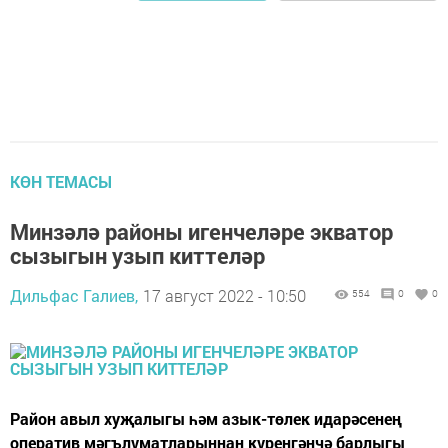
КӨН ТЕМАСЫ
Минзәлә районы игенчеләре экватор
сызыгын узып киттеләр
Дильфас Галиев,
17 август 2022 - 10:50
554
0
0
Район авыл хуҗалыгы һәм азык-төлек идарәсенең
оператив мәгълүматларыннан күренгәнчә барлыгы