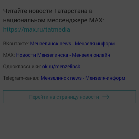
Читайте новости Татарстана в
национальном мессенджере MАХ:
https://max.ru/tatmedia
ВКонтакте:
Мензелинск news - Мензеля-информ
MAX:
Новости Мензелинска - Мензеля онлайн
Одноклассники:
ok.ru/menzelinsk
Telegram-канал:
Мензелинск news - Мензеля-информ
Перейти на страницу новости