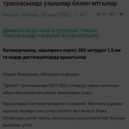
трассасында узышлар белән яптылар
Ильшат Вагизов,
25 март 2022 - 11:42
655
0
0
Катнашучылар, яшьләренә карап, 600 метрдан 1,5 км
га кадәр дистанцияләрдә ярыштылар
Илшат Вагыйзов «Минзәлә-информ»
“Урман” трассасында 2021-2022 елларда чаңгы сезонын
ябуга багышланган район ярышлары узды.
Ярышларда катнашучыларны сәламләп, Минзәлә районы
яшьләр эшләре һәм спорт бүлеге җитәкчесе Фаяз
Хизбуллин узган чаңгы сезонының уңышларга бай булуын
билгеләп үтте: