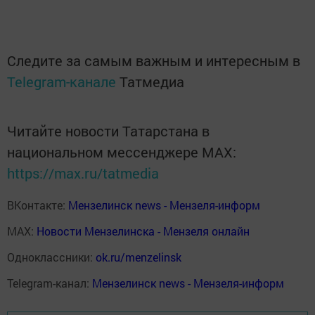
Следите за самым важным и интересным в
Telegram-канале
Татмедиа
Читайте новости Татарстана в
национальном мессенджере MАХ:
https://max.ru/tatmedia
ВКонтакте:
Мензелинск news - Мензеля-информ
MAX:
Новости Мензелинска - Мензеля онлайн
Одноклассники:
ok.ru/menzelinsk
Telegram-канал:
Мензелинск news - Мензеля-информ