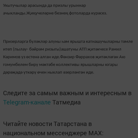
Укытучылар арасында да призлы урыннар
ачыкланды.Җиңүчеләрне безнең фотоларда күрәсез.
Призерларга бүләкләр алуны һәм ярышта катнашучыларны тәмле
итеп (пылау- бәйрәм ризыгы)ашатуны АТП җитәкчесе Рамил
Кәримов үз өстенә алган иде.Фәнзир Фәррахов җитәкләгән Аю
гомумбелем бирү мәктәбе коллективы ярышларны югары
дәрәҗәдә үткәрү өчен ныклап әзерләнгән иде.
Следите за самым важным и интересным в
Telegram-канале
Татмедиа
Читайте новости Татарстана в
национальном мессенджере MАХ: