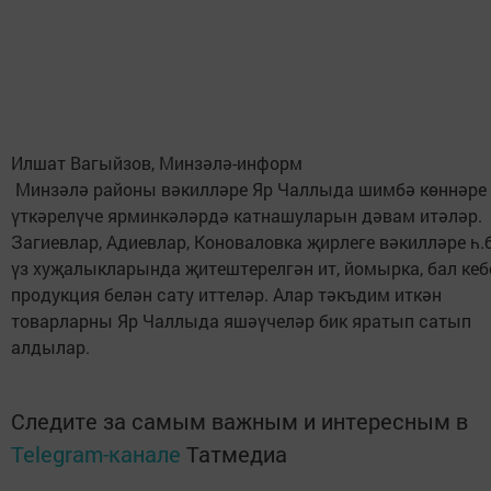
Илшат Вагыйзов, Минзәлә-информ
Минзәлә районы вәкилләре Яр Чаллыда шимбә көннәре
үткәрелүче ярминкәләрдә катнашуларын дәвам итәләр.
Загиевлар, Адиевлар, Коноваловка җирлеге вәкилләре һ.
үз хуҗалыкларында җитештерелгән ит, йомырка, бал кеб
продукция белән сату иттеләр. Алар тәкъдим иткән
товарларны Яр Чаллыда яшәүчеләр бик яратып сатып
алдылар.
Следите за самым важным и интересным в
Telegram-канале
Татмедиа