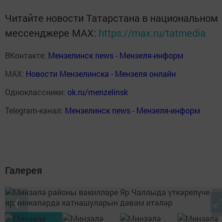
Читайте новости Татарстана в национальном
мессенджере MАХ:
https://max.ru/tatmedia
ВКонтакте:
Мензелинск news - Мензеля-информ
MAX:
Новости Мензелинска - Мензеля онлайн
Одноклассники:
ok.ru/menzelinsk
Telegram-канал:
Мензелинск news - Мензеля-информ
Галерея
❮