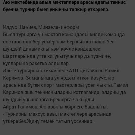
Аю мәктәбендә авыл мәктәпләре арасындвгы теннис
буенча турнир быел унынчы тапкыр үткәрелә.
Илдус Шаһиев, Минзәлә- информ
Быел турнирга ун мәктәп командасы килде.Команда
составында бер үсмер һәм бер кыз катнаша.Уен
шундый динамиклы һәм көчле көндәшлек
шартларында үтте ки, укытучылар да түзмичә,
кулларына ракетка алдылар.
Әлеге турнирның химаячесе-АТП җитәкчесе Рамил
Кәримов..Заманында ул ярдәм иткән йөзүчеләр
арасында бүген спорт мастерлары үсеп чыкты.Рамил
Кәримов яшь теннисчыларны котлаганда, аларны да
шундый уңышларга ирешергә чакырды.
Айрат Галимов, Аю авылы җирлеге башлыгы:
- Турнирны махсус авыл мәктәпләре арасында
үткәрәбез.Җиңү тәмен татып үссеннәр..