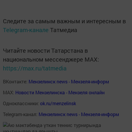
Следите за самым важным и интересным в
Telegram-канале
Татмедиа
Читайте новости Татарстана в
национальном мессенджере MАХ:
https://max.ru/tatmedia
ВКонтакте:
Мензелинск news - Мензеля-информ
MAX:
Новости Мензелинска - Мензеля онлайн
Одноклассники:
ok.ru/menzelinsk
Telegram-канал:
Мензелинск news - Мензеля-информ