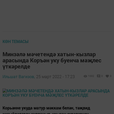
КӨН ТЕМАСЫ
Минзәлә мәчетендә хатын-кызлар
арасында Коръән уку буенча мәҗлес
үткәрелде
Ильшат Вагизов,
25 март 2022 - 17:23
1002
0
0
Корьәнне укуда матур мәккам белән, тәҗвид
кагыйдәләрен кулланып, укыган сурәләрнең,