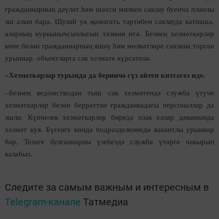
гражданнарның дәүләт һәм шәхси милкен саклау буенча планлы
эш алып бара. Шулай ук җәмәгать тәртибен саклауда катнаша,
аларның куркынычсызлыгын тәэмин итә. Безнең хезмәткәрләр
көче белән гражданнарның яшәү һәм мөлкәтләре саклана торган
урыннар, объектларга сак хезмәте күрсәтелә.
–Хезмәткәрләр турында да берничә сүз әйтеп китсәгез иде.
–Безнең ведомстводан тыш сак хезмәтендә служба үтүче
хезмәткәрләр белән беррәттән гражданкадагы персоналлар да
эшли. Күпчелек хезмәткәрләр биредә озак еллар дәвамында
хезмәт куя. Бүгенге көндә подразделениедә вакантлы урыннар
бар. Теләге булганнарны үзебездә служба үтәргә чакырып
калабыз.
Следите за самым важным и интересным в
Telegram-канале
Татмедиа