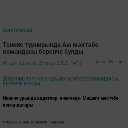
КӨН ТЕМАСЫ
Теннис турнирында Аю мәктәбе
командасы беренче булды
Ильдус Шагиев,
25 март 2022 - 14:18
630
0
0
Икенче урында кадетлар, өченчедә- Мөшеге мәктәбе
командалары.
Илдус Шаһиев, Минзәлә- информ