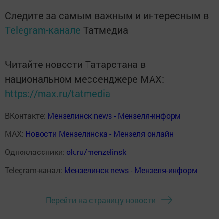
Следите за самым важным и интересным в
Telegram-канале
Татмедиа
Читайте новости Татарстана в
национальном мессенджере MАХ:
https://max.ru/tatmedia
ВКонтакте:
Мензелинск news - Мензеля-информ
MAX:
Новости Мензелинска - Мензеля онлайн
Одноклассники:
ok.ru/menzelinsk
Telegram-канал:
Мензелинск news - Мензеля-информ
Перейти на страницу новости