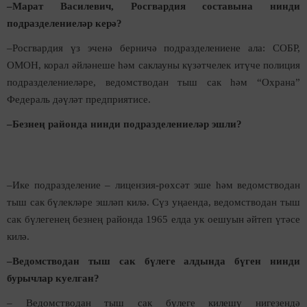
–Марат Василевич, Росгвардия составына нинди
подразделениеләр керә?
–Росгвардия үз эченә берничә подразделениене ала: СОБР,
ОМОН, корал әйләнеше һәм саклауны күзәтчелек итүче полиция
подразделениеләре, ведомстводан тыш сак һәм “Охрана”
Федераль дәүләт предприятисе.
–Безнең районда нинди подразделениеләр эшли?
–Ике подразделение – лицензия-рөхсәт эше һәм ведомстводан
тыш сак бүлекләре эшләп килә. Сүз уңаенда, ведомстводан тыш
сак бүлегенең безнең районда 1965 елда ук оешуын әйтеп үтәсе
килә.
–Ведомстводан тыш сак бүлеге алдында бүген нинди
бурычлар куелган?
– Ведомстводан тыш сак бүлеге килешү нигезендә