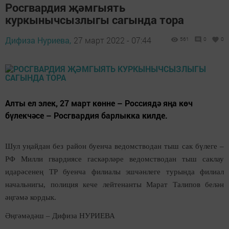
Росгвардия җәмгыять
куркынычсызлыгы сагында тора
Дифиза Нуриева,
27 март 2022 - 07:44
561
0
0
Алты ел элек, 27 март көнне – Россиядә яңа көч
бүлекчәсе – Росгвардия барлыкка килде.
Шул уңайдан без район буенча ведомстводан тыш сак бүлеге –
РФ Милли гвардиясе гаскәрләре ведомстводан тыш саклау
идарәсенең ТР буенча филиалы эшчәнлеге турында филиал
начальнигы, полиция кече лейтенанты Марат Талипов белән
әңгәмә кордык.
Әңгәмәдәш – Дифиза НУРИЕВА