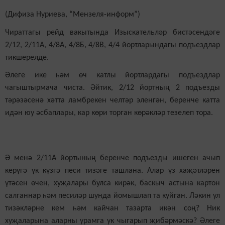
(Дифиза Нуриева, “Мензеля-информ”)
Чираттагы рейд вакытында Изыскательләр бистәсендәге
2/12, 2/11А, 4/8А, 4/8Б, 4/8В, 4/4 йортларындагы подъездлар
тикшерелде.
Әлеге ике һәм өч катлы йортлардагы подъездлар
чагыштырмача чиста. Әйтик, 2/12 йортның 2 подъезды
тәрәзәсенә хәтта ламбрекен челтәр эленгән, беренче катта
идән юу әсбаплары, кар көри торган көрәкләр тезелеп тора.
Ә менә 2/11А йортының беренче подъезды ишеген ачып
керүгә үк күзгә песи тизәге ташлана. Алар үз хаҗәтләрен
үтәсен өчен, хуҗалары булса кирәк, баскыч астына картон
салганнар һәм песиләр шунда йомышлап та куйган. Ләкин ул
тизәкләрне кем һәм кайчан тазарта икән соң? Ник
хуҗаларына аларны урамга ук чыгарып җибәрмәскә? Әлеге