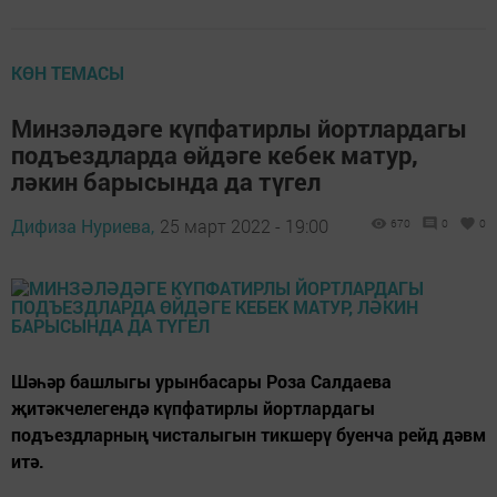
КӨН ТЕМАСЫ
Минзәләдәге күпфатирлы йортлардагы
подъездларда өйдәге кебек матур,
ләкин барысында да түгел
Дифиза Нуриева,
25 март 2022 - 19:00
670
0
0
Шәһәр башлыгы урынбасары Роза Салдаева
җитәкчелегендә күпфатирлы йортлардагы
подъездларның чисталыгын тикшерү буенча рейд дәвм
итә.