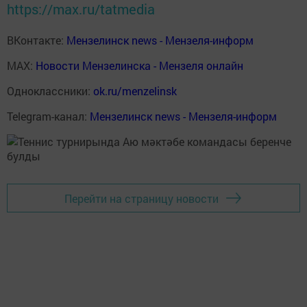
https://max.ru/tatmedia
ВКонтакте:
Мензелинск news - Мензеля-информ
MAX:
Новости Мензелинска - Мензеля онлайн
Одноклассники:
ok.ru/menzelinsk
Telegram-канал:
Мензелинск news - Мензеля-информ
Перейти на страницу новости