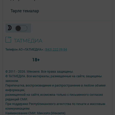
Төрле темалар
Телефон АО «ТАТМЕДИА»:
(843) 222 09 84
18+
© 2011 - 2026. Мензеля. Все права защищены.
© ТАТМЕДИА. Все материалы, размещенные на сайте, защищены
законом.
Перепечатка, воспроизведение и распространение в любом объеме
информации,
размещенной на сайте, возможна только с письменного согласия
редакций СМИ.
При поддержке Республиканского агентства по печати и массовым
коммуникациям.
Наименование СМИ: Минзэлэ (Мензеля)