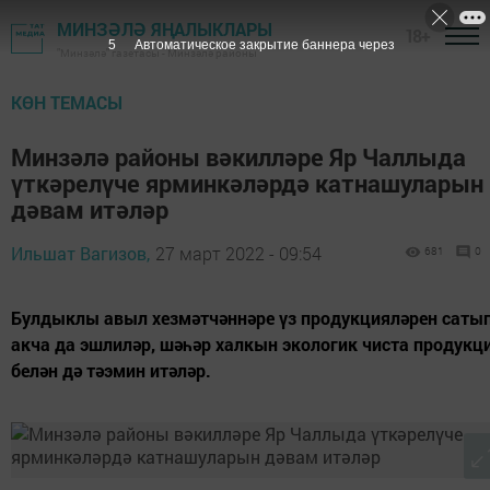
МИНЗӘЛӘ ЯҢАЛЫКЛАРЫ
18+
4
Автоматическое закрытие баннера через
"Минзәлә" газетасы - Минзәлә районы
КӨН ТЕМАСЫ
Минзәлә районы вәкилләре Яр Чаллыда
үткәрелүче ярминкәләрдә катнашуларын
дәвам итәләр
Ильшат Вагизов,
27 март 2022 - 09:54
681
0
Булдыклы авыл хезмәтчәннәре үз продукцияләрен саты
акча да эшлиләр, шәһәр халкын экологик чиста продукц
белән дә тәэмин итәләр.