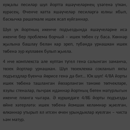
хуҗалы песиләр шул йортта яшәүчеләрнең үзәгенә үткән,
күрәсең. Өченче катта яшәүчеләр песиләргә юлны ябып,
баскычка рәшәткәле ишек ясап куйганнар.
Шул ук йортның икенче подъездында яшәүчеләрне исә
икенче бер проблема борчый – ишек төбен су баса. Көннәр
җылына башлау белән кар эреп, түбәндә урнашкан ишек
төбенә зур күлләвек булып җыела.
4 нче комплекста әле күптән түгел генә салынган заманча,
төзек йортлар урнашкан. Шул төзеклеккә сокланып якты
подъездлар буенча йөрисе генә дә бит... Юк шул! 4/8А йорты
ишек төбенә ташланган йөзәрләнгән тәмәке төпчекләре,
язулы стеналар, пычрак идәннәр йортның бөтен матурлыгын
икенче планга чыгара. Ә күршедәге 4/8Б йорты подъезды
өйне хәтерләтә: ишек төбенә йомшак келәмнәр җәелгән,
өлкәннәр утырып ял итсен өчен урындыклар куелган – чиста
һәм матур.