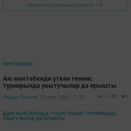
Перейти на страницу новости
КӨН ТЕМАСЫ
Аю мәктәбендә үткән теннис
турнирында укытучылар да ярышты
Ильдус Шагиев,
25 март 2022 - 11:29
621
0
0