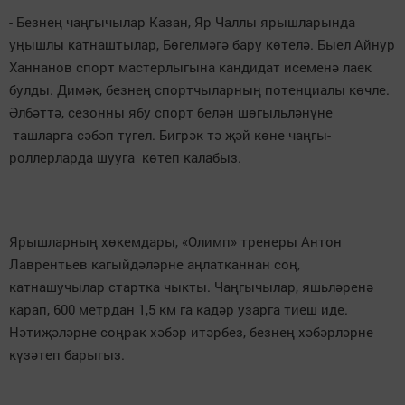
- Безнең чаңгычылар Казан, Яр Чаллы ярышларында
уңышлы катнаштылар, Бөгелмәгә бару көтелә. Быел Айнур
Ханнанов спорт мастерлыгына кандидат исеменә лаек
булды. Димәк, безнең спортчыларның потенциалы көчле.
Әлбәттә, сезонны ябу спорт белән шөгыльләнүне
ташларга сәбәп түгел. Бигрәк тә җәй көне чаңгы-
роллерларда шууга көтеп калабыз.
Ярышларның хөкемдары, «Олимп» тренеры Антон
Лаврентьев кагыйдәләрне аңлатканнан соң,
катнашучылар стартка чыкты. Чаңгычылар, яшьләренә
карап, 600 метрдан 1,5 км га кадәр узарга тиеш иде.
Нәтиҗәләрне соңрак хәбәр итәрбез, безнең хәбәрләрне
күзәтеп барыгыз.