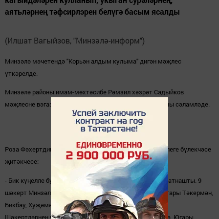
аятьләрнең тәфсирлэрен белүгә басым ясалды
(Илшат Вагыйзов, "Минзәлә-информ")
Минзәлә мәчетендә "Корьән алдым кулыма" дигән мәҗлес
үткәрелде.
Минзәлә районы имам-мөхтәсибе Рәмзил хәзрәт Садыйков
мәҗлесне вәгазь белән ачып җибәрде, катнашучыларны сәламләде.
Роза Фәхертдинова, Минзәлә районы мөслимәләр берлеге бүлекчәсе
җитәкчесе:
-
Бик к
үң
елле булды. 35 хатын килде. Шуларны
ң
20се катнашты. 9
ш
ә
керт Минз
ә
л
ә
д
ә
н, 11 ш
ә
керт авыллардан - Г
ө
лек, Юг
ары
Т
ә
керм
ә
н,
Бикбау, Ху
җәмә
т, Тупач, Урыс, М
ә
лк
ә
н,
Б
ахчасарай.
Ш
ә
кертл
ә
рне
ң
чыгышларын остабик
ә
л
ә
р - З
ә
нфир
ә
апа, Юг
ары