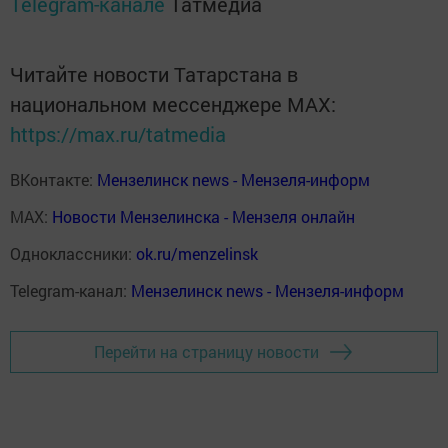
Telegram-канале
Татмедиа
Читайте новости Татарстана в
национальном мессенджере MАХ:
https://max.ru/tatmedia
ВКонтакте:
Мензелинск news - Мензеля-информ
MAX:
Новости Мензелинска - Мензеля онлайн
Одноклассники:
ok.ru/menzelinsk
Telegram-канал:
Мензелинск news - Мензеля-информ
Перейти на страницу новости