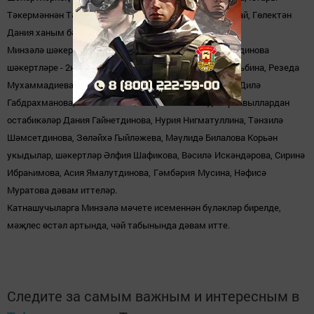
Т
ә
керм
ә
нн
ә
н Т
ә
нзил
ә
ханым, Бикбаудан Нурия абыстай, Г
ө
лект
ә
н
Дания ханым б
ә
ялэп тордылар.
Минз
ә
л
ә
ш
ә
кертл
ә
ре арасында Роза остабик
ә
Фахретдинова
ш
ә
кертл
ә
ре - 2нче м
ә
кт
ә
п укучысы Габдрахманова Альбина, Резеда
Мухаммадиева, Эльвира Вагизова, Дилб
ә
р Ш
ә
рипова, Дил
ә
Габдрахманова, Гатина Илсияне аерып билгел
ә
дел
ә
р. Авыллардан
остабик
ә
л
ә
р Дания Гайнетдинова, Нурия Нигматуллина, Т
ә
нзил
ә
Ш
ә
мсетдинова, З
ө
л
ә
йх
ә
Гыйл
ә
жева, М
әү
лид
ә
Билалова Корь
ә
н
укыдылар, ш
ә
кертл
ә
р
Ә
лфия Шафикова, В
ә
сил
ә
Искәндәров
а, Сирин
ә
Ибра
һ
имова, Асия
Ямалутдинова,
Г
ә
мб
ә
рия
Мусина
,
Н
ә
фис
ә
Муратова
дә
вам иттел
ә
р.
Катнашучыларга Минзәлә мәчете исеменнән бүләкләр бирелде,
мәҗлес өстәл артында, чәй табынында дәвам итте.
Следите за самым важным и интересным в