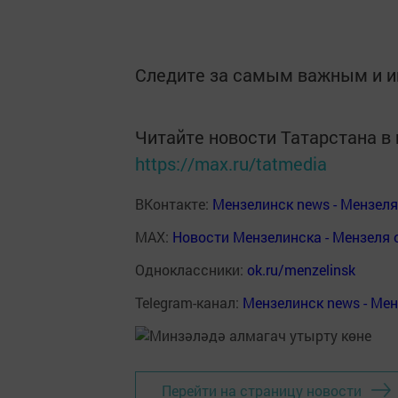
Следите за самым важным и 
Читайте новости Татарстана 
https://max.ru/tatmedia
ВКонтакте:
Мензелинск news - Мензел
MAX:
Новости Мензелинска - Мензеля 
Одноклассники:
ok.ru/menzelinsk
Telegram-канал:
Мензелинск news - Ме
Перейти на страницу новости