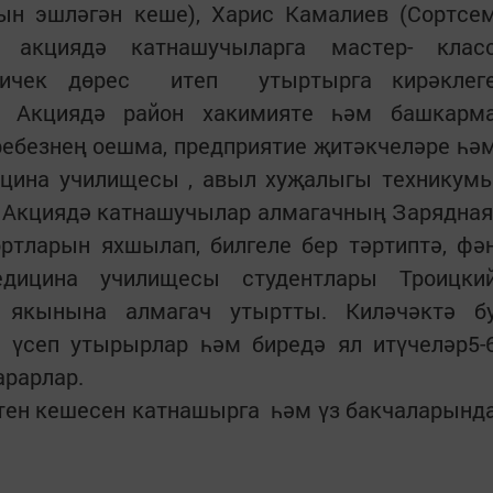
н эшләгән кеше), Харис Камалиев (Сортсе
 акциядә катнашучыларга мастер- клас
ничек дөрес итеп утыртырга кирәклег
р. Акциядә район хакимияте һәм башкарм
ребезнең оешма, предприятие җитәкчеләре һә
ицина училищесы , авыл хуҗалыгы техникум
 Акциядә катнашучылар алмагачның Зарядная
ртларын яхшылап, билгеле бер тәртиптә, фә
едицина училищесы студентлары Троицки
якынына алмагач утыртты. Киләчәктә б
 үсеп утырырлар һәм биредә ял итүчеләр5-
арарлар.
тен кешесен катнашырга һәм үз бакчаларынд
.