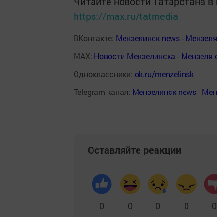
Читайте новости Татарстана 
https://max.ru/tatmedia
ВКонтакте:
Мензелинск news - Мензел
MAX:
Новости Мензелинска - Мензеля 
Одноклассники:
ok.ru/menzelinsk
Telegram-канал:
Мензелинск news - Ме
Оставляйте реакции
0
0
0
0
0