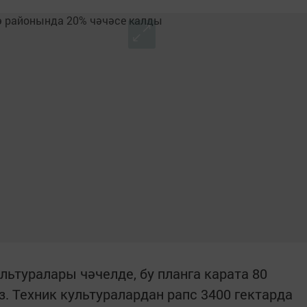
льтуралары чәчелде, бу планга карата 80
. Техник культуралардан рапс 3400 гектарда