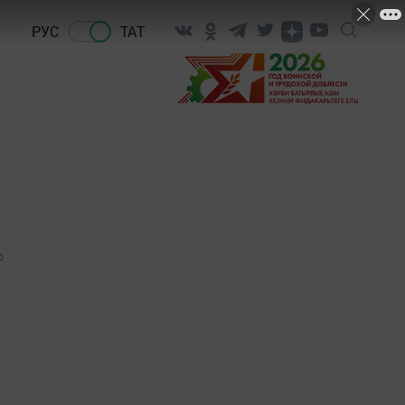
РУС
ТАТ
0