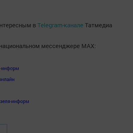
интересным в
Telegram-канале
Татмедиа
в национальном мессенджере MАХ:
я-информ
онлайн
нзеля-информ