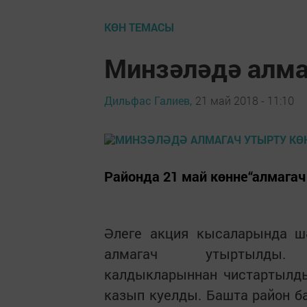
КӨН ТЕМАСЫ
Минзәләдә алма
Дильфас Галиев,
21 май 2018 - 11:10
Районда 21 май көнне“алмагач 
Әлеге акция кысаларында ш
алмагач утыртылды. Т
калдыкларыннан чистартылды
казып куелды. Башта район б