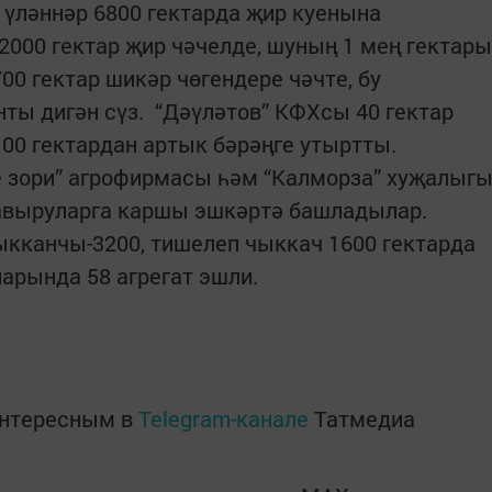
үләннәр 6800 гектарда җир куенына
2000 гектар җир чәчелде, шуның 1 мең гектары
0 гектар шикәр чөгендере чәчте, бу
ты дигән сүз. “Дәүләтов” КФХсы 40 гектар
 100 гектардан артык бәрәңге утыртты.
зори” агрофирмасы һәм “Калморза” хуҗалыг
авыруларга каршы эшкәртә башладылар.
кканчы-3200, тишелеп чыккач 1600 гектарда
рында 58 агрегат эшли.
интересным в
Telegram-канале
Татмедиа