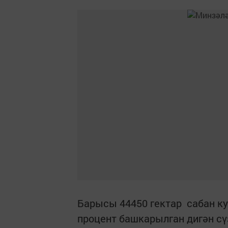
Барысы 44450 гектар сабан ку
процент башкарылган дигән сүз