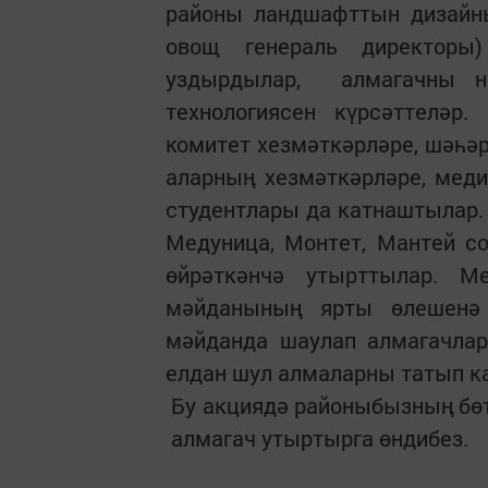
районы ландшафттын дизайны
овощ генераль директоры)
уздырдылар, алмагачны 
технологиясен күрсәттелә
комитет хезмәткәрләре, шәһә
аларның хезмәткәрләре, мед
студентлары да катнаштылар.
Медуница, Монтет, Мантей со
өйрәткәнчә утырттылар. М
мәйданының ярты өлешенә 
мәйданда шаулап алмагачлар
елдан шул алмаларны татып к
Бу акциядә районыбызның бө
алмагач утыртырга өндибез