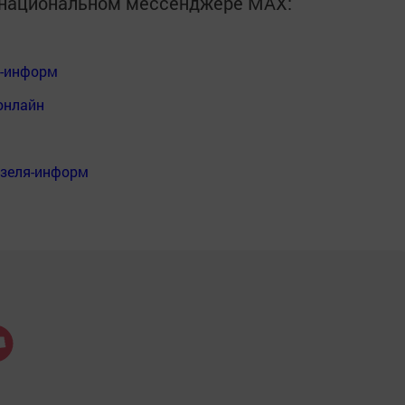
в национальном мессенджере MАХ:
я-информ
онлайн
нзеля-информ