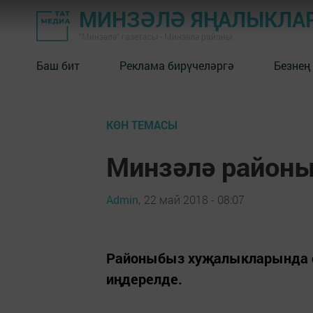
МИНЗӘЛӘ ЯҢАЛЫКЛА
"Минзәлә" газетасы - Минзәлә районы
Баш бит
Реклама бирүчеләргә
Безнең
КӨН ТЕМАСЫ
Минзәлә районы
Admin,
22 май 2018 - 08:07
Районыбыз хуҗалыкларында с
иңдерелде.