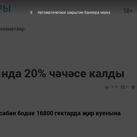
РЫ
18+
7
Автоматическое закрытие баннера через
 хезмәтләр
нда 20% чәчәсе калды
1876
0
абан бодае 16800 гектарда җир куенына