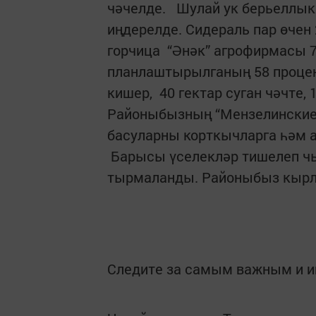
чәчелде. Шулай ук берьеллык 
иңдерелде. Сидераль пар өчен 
горчица “Әнәк” агрофирмасы 70
планлаштырылганың 58 процен
кишер, 40 гектар суган чәчте,
Районыбызның “Мензелинские 
басуларны корткычларга һәм 
Барысы үселекләр тишелеп чы
тырмаланды. Районыбыз кырла
Следите за самым важным и 