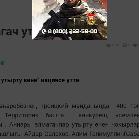
гач утырту көне
2320
0
утырту көне” акциясе үтте.
әһәребезнең Троицкий мәйданында 400 тө
ерритория башта көнкүреш, үсемле
 . Аннары алмагачлар утырту өчен чокырла
ашлыгы Айдар Салахов, Алим Галимуллин(Саб