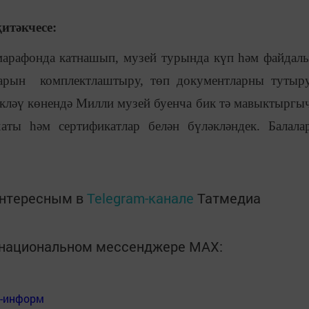
итәкчесе:
марафонда катнашып, музей турында күп һәм файдал
арын комплектлаштыру, төп документларны тутыр
әкләү көнендә Милли музей буенча бик тә мавыктыргы
аты һәм сертификатлар белән бүләкләндек. Балала
интересным в
Telegram-канале
Татмедиа
в национальном мессенджере MАХ:
я-информ