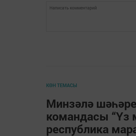
КӨН ТЕМАСЫ
Минзәлә шәһәре 
командасы “Үз 
республика мар