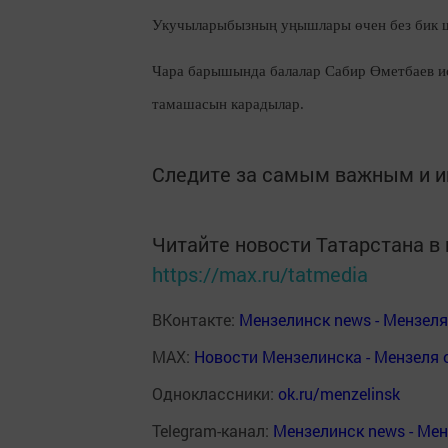
Укучыларыбызның уңышлары өчен без бик ш
Чара барышында балалар Сабир Өметбаев и
тамашасын карадылар.
Следите за самым важным и 
Читайте новости Татарстана 
https://max.ru/tatmedia
ВКонтакте:
Мензелинск news - Мензел
MAX:
Новости Мензелинска - Мензеля 
Одноклассники:
ok.ru/menzelinsk
Telegram-канал:
Мензелинск news - Ме