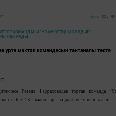
22
757
0
че урта мәктәп командасын тантаналы төстә
”)
тәкчесе Резеда Фарраховадан торган команда “Ү
нашты һәм 18 команда арасында 4 нче урынны алды.