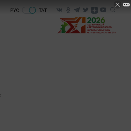
РУС
ТАТ
0