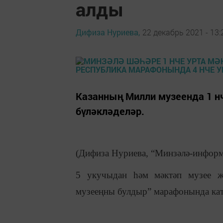
алды
Дифиза Нуриева,
22 декабрь 2021 - 13:
Казанның Милли музеенда 1 н
бүләкләделәр.
(Дифиза Нуриева, “Минзәлә-информ
5 укучыдан һәм мәктәп музее җи
музееңны булдыр” марафонында кат