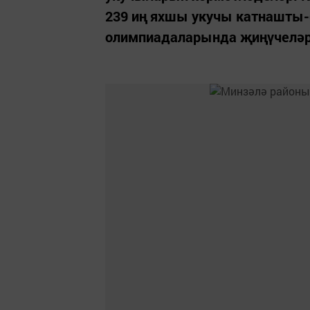
239 иң яхшы укучы катнашты-б
олимпиадаларында җиңүчеләр