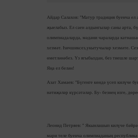
Айдар Салахов: "Матур традиция буенча ел
җыелабыз. Ел саен алдынгылар саны арта, бү
олимпиадаларда, мәдәни чараларда катнашас
хезмәт.
Һичшиксез,у
кытучылар хезмәте. Се
өметләнәбез. Үз ягыбыздан, без
тиешле шар
Яңа ел белән!
Азат Хамаев: "
Б
үгенге көндә үсеп килүче б
нәтиҗәләр күрсәтәләр. Бу
-
безнең изге
, дөре
Леонид Петряев: "
Якынлашып килүче
бәйрә
м
ари теле буенча олимпиаданың республика