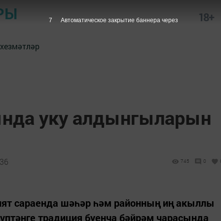
РЫ
18+
6
Автоматическое закрытие баннера через
 хезмәтләр
ында уку алдынгыларын
:36
745
0
ият сараенда шәһәр һәм районның иң акыллы
үптәнге традиция буенча бәйрәм чарасында