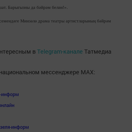
ат. Барыгызны да бәйрәм белән!».
семендәге Минзәлә драма театры артистларының бәйрәм
интересным в
Telegram-канале
Татмедиа
в национальном мессенджере MАХ:
я-информ
онлайн
нзеля-информ