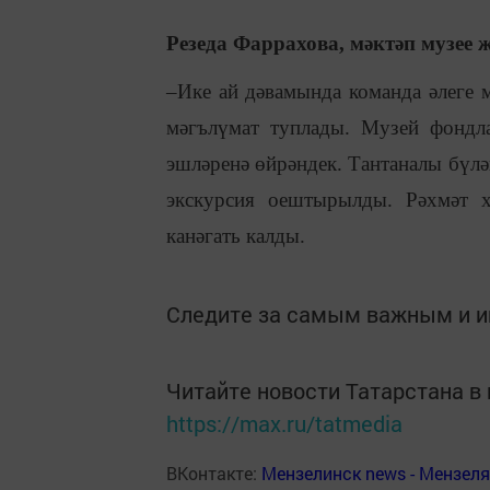
Резеда Фаррахова, мәктәп музее җ
–Ике ай дәвамында команда әлеге 
мәгълүмат туплады. Музей фондл
эшләренә өйрәндек. Тантаналы бүл
экскурсия оештырылды. Рәхмәт х
канәгат
ь
калды.
Следите за самым важным и 
Читайте новости Татарстана 
https://max.ru/tatmedia
ВКонтакте:
Мензелинск news - Мензел