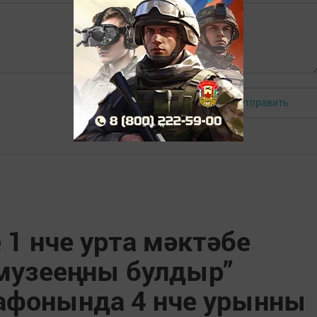
Отправить
Авторизоваться
1 нче урта мәктәбе
музееңны булдыр”
афонында 4 нче урынны