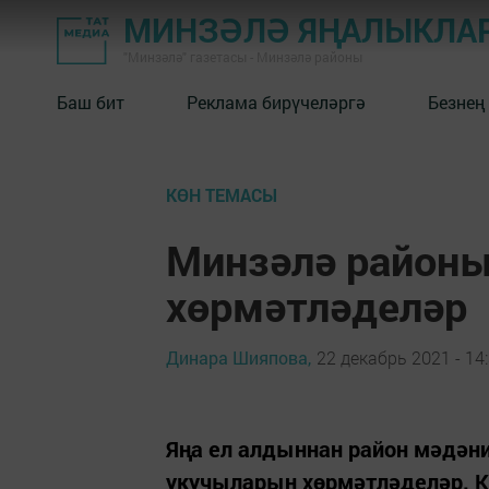
МИНЗӘЛӘ ЯҢАЛЫКЛА
"Минзәлә" газетасы - Минзәлә районы
Баш бит
Реклама бирүчеләргә
Безнең
КӨН ТЕМАСЫ
Минзәлә район
хөрмәтләделәр
Динара Шияпова,
22 декабрь 2021 - 14
Яңа ел алдыннан район мәдән
укучыларын хөрмәтләделәр. К