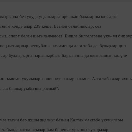
 ахырында без укуда уңышларга ирешкән балаларны котларга
генге көндә алар 239 кеше. Безнең отличниклар, сез
ыз, спорт белән шөгыльләнәсез! Бишле билгеләренә уку- ул бик зу
знең нәтиҗәләр республика күләмендә
алга таба да
булыр
лар
дип
тлар
булдырырга тырышырбыз. Барыгызны да якынлашып килүче
уын
-
мәктәп укучылары өчен күп
эшләр
эшләнә. Алга таба алар яхш
с
эш башкаруыбызны раслый".
мгә тагын бер яхшы яңалык: безнең Калтак мәктәбе укучылары
 этабында катнаштылар һәм беренче урынны яуладылар.