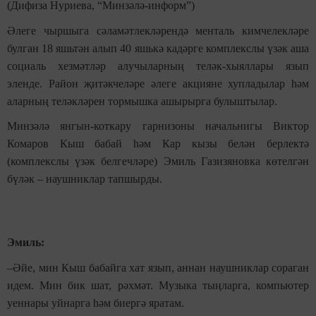
(Дифиза Нуриева, “Минзәлә-информ”)
Әлеге чыршыга сәламәтлекләрендә менталь кимчелекләре
булган 18 яшьтән алып 40 яшькә кадәрге комплекслы үзәк аша
социаль хезмәтләр алучыларның теләк-хыяллары язып
эленде. Район җитәкчеләре әлеге акцияне хупладылар һәм
аларның теләкләрен тормышка ашырырга булыштылар.
Минзәлә янгын-коткару гарнизоны начальнигы Виктор
Комаров Кыш бабай һәм Кар кызы белән берлектә
(комплекслы үзәк белгечләре) Эмиль Газизяновка көтелгән
бүләк – наушниклар тапшырды.
Эмил
ь:
–
Әйе, мин Кыш бабайга хат язып, аннан наушниклар сораган
идем. Мин бик шат, рәхмәт. Музыка тыңларга, компьютер
уеннары уйнарга һәм биергә яратам.