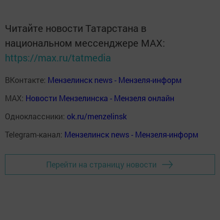
Читайте новости Татарстана в
национальном мессенджере MАХ:
https://max.ru/tatmedia
ВКонтакте:
Мензелинск news - Мензеля-информ
MAX:
Новости Мензелинска - Мензеля онлайн
Одноклассники:
ok.ru/menzelinsk
Telegram-канал:
Мензелинск news - Мензеля-информ
Перейти на страницу новости