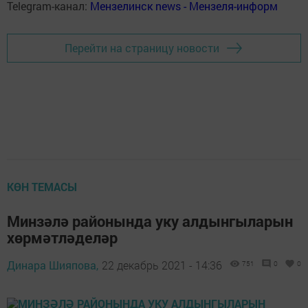
Telegram-канал:
Мензелинск news - Мензеля-информ
Перейти на страницу новости
КӨН ТЕМАСЫ
Минзәлә районында уку алдынгыларын
хөрмәтләделәр
Динара Шияпова,
22 декабрь 2021 - 14:36
751
0
0