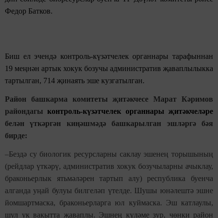
Федор Батков.
Биш ел эчендә контроль-күзәтчелек органнары тарафыннан
19 меңнән артык хокук бозучы административ җаваплылыкка
тартылган, 714 җинаять эше кузгатылган.
Район башкарма комитеты җитәкчесе Марат Кәримов
райондагы
контроль-күзәтчелек органнары җитәкчеләре
белән үткәргән киңәшмәдә башкарылган эшләргә бәя
бирде:
–Бездә су биологик ресурсларны саклау эшенең торышының
(рейдлар үткәрү, административ хокук бозучыларны ачыклау,
браконьерлык ятьмәләрен тартып алу) республика буенча
алганда уңай булуы билгеләп үтелде. Шушы юнәлештә эшне
йомшартмаска, браконьерларга юл куймаска. Эш катлаулы,
шул ук вакытта җаваплы. Эшнең күләме зур, чөнки район