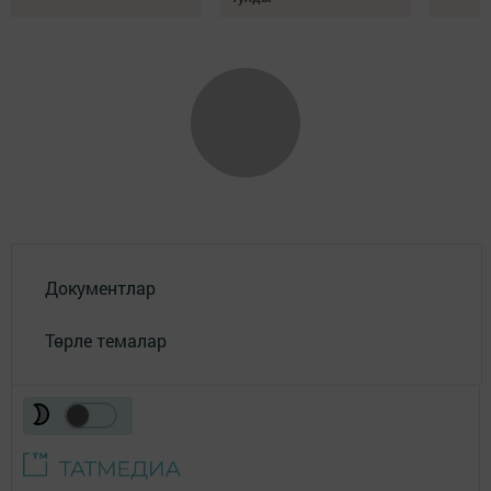
Документлар
Төрле темалар