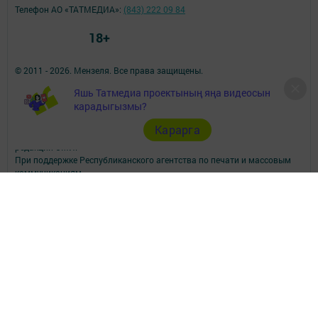
Телефон АО «ТАТМЕДИА»:
(843) 222 09 84
18+
© 2011 - 2026. Мензеля. Все права защищены.
© ТАТМЕДИА. Все материалы, размещенные на сайте, защищены
Яшь Татмедиа проектының яңа видеосын
законом.
карадыгызмы?
Перепечатка, воспроизведение и распространение в любом объеме
информации,
Карарга
размещенной на сайте, возможна только с письменного согласия
редакций СМИ.
При поддержке Республиканского агентства по печати и массовым
коммуникациям.
Наименование СМИ: Минзэлэ (Мензеля)
СМИ зарегистрировано Федеральной службой по надзору в сфере
связи,
информационных технологий и массовых коммуникаций
запись о регистрации СМИ ЭЛ № ФС 77 - 47617 от 06.12.2011
ФИО главного редактора: Шагиев Ильдус Ильязович
Адрес редакции: 423700, Российская Федерация, Республика
Татарстан, Мензелинский район, г. Мензелинск, ул. Тукая, д. 19
Телефон редакции: (85555) 3-26-46
Электронная почта филиала: menzela@mail.ru
Для сообщений о фактах коррупции: menzela@mail.ru