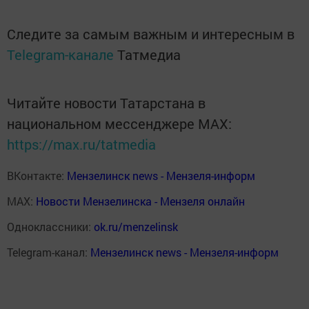
Следите за самым важным и интересным в
Telegram-канале
Татмедиа
Читайте новости Татарстана в
национальном мессенджере MАХ:
https://max.ru/tatmedia
ВКонтакте:
Мензелинск news - Мензеля-информ
MAX:
Новости Мензелинска - Мензеля онлайн
Одноклассники:
ok.ru/menzelinsk
Telegram-канал:
Мензелинск news - Мензеля-информ