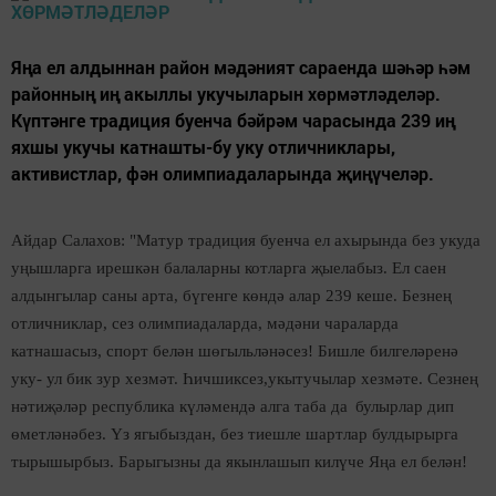
Яңа ел алдыннан район мәдәният сараенда шәһәр һәм
районның иң акыллы укучыларын хөрмәтләделәр.
Күптәнге традиция буенча бәйрәм чарасында 239 иң
яхшы укучы катнашты-бу уку отличниклары,
активистлар, фән олимпиадаларында җиңүчеләр.
Айдар Салахов: "Матур традиция буенча ел ахырында без укуда
уңышларга ирешкән балаларны котларга җыелабыз. Ел саен
алдынгылар саны арта, бүгенге көндә алар 239 кеше. Безнең
отличниклар, сез олимпиадаларда, мәдәни чараларда
катнашасыз, спорт белән шөгыльләнәсез! Бишле билгеләренә
уку- ул бик зур хезмәт.
Һичшиксез,у
кытучылар хезмәте. Сезнең
нәтиҗәләр республика күләмендә
алга таба да
булыр
лар
дип
өметләнәбез. Үз ягыбыздан, без
тиешле шартлар
булдырырга
тырышырбыз. Барыгызны да якынлашып килүче Яңа ел белән!