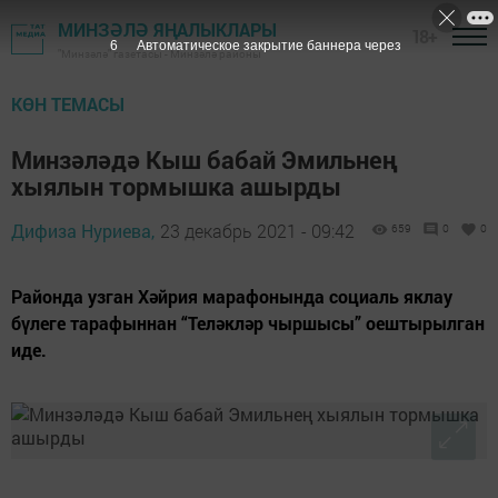
МИНЗӘЛӘ ЯҢАЛЫКЛАРЫ
18+
5
Автоматическое закрытие баннера через
"Минзәлә" газетасы - Минзәлә районы
КӨН ТЕМАСЫ
Минзәләдә Кыш бабай Эмильнең
хыялын тормышка ашырды
Дифиза Нуриева,
23 декабрь 2021 - 09:42
659
0
0
Районда узган Хәйрия марафонында социаль яклау
бүлеге тарафыннан “Теләкләр чыршысы” оештырылган
иде.