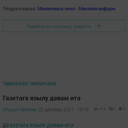
Telegram-канал:
Мензелинск news - Мензеля-информ
Перейти на страницу новости
"МИНЗӘЛӘ" НИЛӘР ЯЗА
Газетага язылу дәвам итә
Ильдус Шагиев,
22 декабрь 2021 - 16:10
1018
0
0