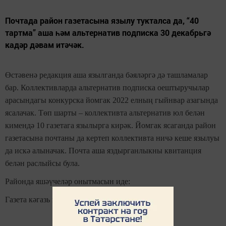
Почтада район газетасына язылу тукталса да, “40
тартма” аша һәм альтернатив подписка 30 декабрьгә
кадәр дәвам итәчәк.
Өстәвенә редакция аша язылганда бәяләргә дә ташламалар
бар. Коллективларда альтернатив подписка оештыручылар
арасындагы конкурска йомгак 2022 елның гыйнвар азагында
ясалачак. Төп шарты – коллективта альтернатив юл белән
кимендә 10 газетага язылырга кирәк. Йомгак ясаганда район
газетасына почтаны да кертеп коллективта ничә кеше язылуы
да искә алыначак. Почта аша яздырганлыкны квитанция
белән раслыйсы була.
Районда яшәүчеләр онытмасын иде:
Газета кәгазь генә түгел, зур көчкә ия,