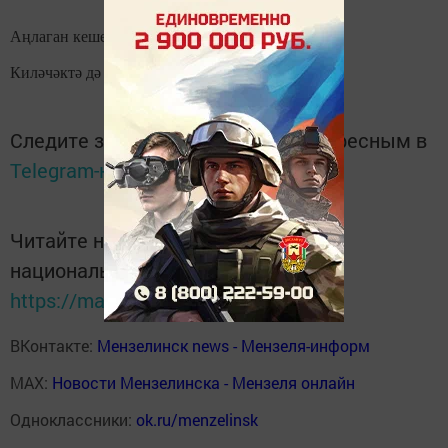
Аңлаган кеше шуңа безне тиң күрә!!!
Киләчәктә дә бергә калыйк!
Следите за самым важным и интересным в
Telegram-канале
Татмедиа
Читайте новости Татарстана в
национальном мессенджере MАХ:
https://max.ru/tatmedia
ВКонтакте:
Мензелинск news - Мензеля-информ
MAX:
Новости Мензелинска - Мензеля онлайн
Одноклассники:
ok.ru/menzelinsk