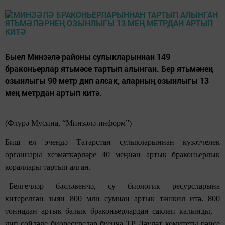
Быел Минзәлә районы сулыкларыннан 149
браконьерлар ятьмәсе тартып алынган. Бер ятьмәнең
озынлыгы 90 метр дип алсак, аларның озынлыгы 13
мең метрдан артып китә.
(Флүрә Мусина, “Минзәлә-информ”)
Биш ел эчендә Татарстан сулыкларыннан күзәтчелек
органнары хезмәткәрләре 40 меңнән артык браконьерлык
кораллары тартып алган.
–Белгечләр бәяләвенчә, су биологик ресурсларына
китерелгән зыян 800 млн сумнан артык тәшкил итә. 800
тоннадан артык балык браконьерлардан саклап калынды, –
дип сөйләде биоресурслар буенча ТР Дәүләт комитеты рәисе