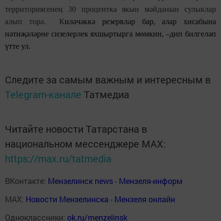
территориясенең 30 процентка якын мәйданын сулыклар
алып тора. К
иләчәккә резервлар бар, алар хисабына
нәтиҗәләрне сизелерлек яхшыртырга мөмкин, –дип билгеләп
үтте ул.
Следите за самым важным и интересным в
Telegram-канале
Татмедиа
Читайте новости Татарстана в
национальном мессенджере MАХ:
https://max.ru/tatmedia
ВКонтакте:
Мензелинск news - Мензеля-информ
MAX:
Новости Мензелинска - Мензеля онлайн
Одноклассники:
ok.ru/menzelinsk