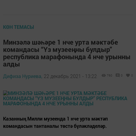
КӨН ТЕМАСЫ
Минзәлә шәһәре 1 нче урта мәктәбе
командасы “Үз музееңны булдыр”
республика марафонында 4 нче урынны
алды
Дифиза Нуриева,
22 декабрь 2021 - 13:22
760
0
0
Казанның Милли музеенда 1 нче урта мәктәп
командасын тантаналы төстә бүләкләделәр.