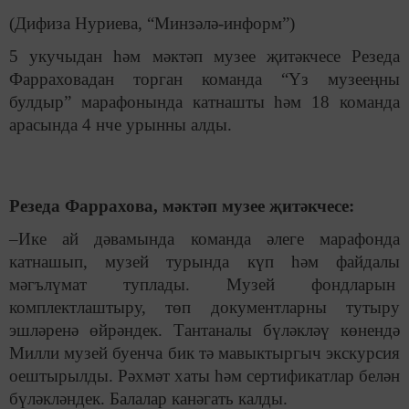
(Дифиза Нуриева, “Минзәлә-информ”)
5 укучыдан һәм мәктәп музее җитәкчесе Резеда
Фарраховадан торган команда “Үз музееңны
булдыр” марафонында катнашты һәм 18 команда
арасында 4 нче урынны алды.
Резеда Фаррахова, мәктәп музее җитәкчесе:
–Ике ай дәвамында команда әлеге марафонда
катнашып, музей турында күп һәм файдалы
мәгълүмат туплады. Музей фондларын
комплектлаштыру, төп документларны тутыру
эшләренә өйрәндек. Тантаналы бүләкләү көнендә
Милли музей буенча бик тә мавыктыргыч экскурсия
оештырылды. Рәхмәт хаты һәм сертификатлар белән
бүләкләндек. Балалар канәгат
ь
калды.