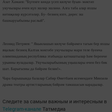
Азат Хамаев: "
Б
үгенге көндә үсеп килүче буын
-
мәктәп
укучылары өчен күп
эшләр
эшләнә. Алга таба алар яхшы
нәтиҗәләр күрсәтәләр. Бу
-
безнең изге
, дөрес
эш
башкаруыбызны раслый".
Леонид Петряев: "
Якынлашып килүче
бәйрәмгә тагын бер яхшы
яңалык: безнең Калтак мәктәбе укучылары
м
ари теле буенча
олимпиаданың республика этабында катнаштылар һәм беренче
урынны яуладылар. Укучыларыбызның уңышлары өчен без бик
шат. Барыгызны да бәйрәм белән!».
Чара барышында балалар Сабир Өметбаев исемендәге Минзәлә
драма театры артистларының бәйрәм тамашасын карадылар.
Следите за самым важным и интересным в
Telegram-канале
Татмедиа