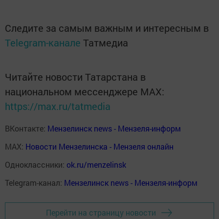
Следите за самым важным и интересным в
Telegram-канале
Татмедиа
Читайте новости Татарстана в
национальном мессенджере MАХ:
https://max.ru/tatmedia
ВКонтакте:
Мензелинск news - Мензеля-информ
MAX:
Новости Мензелинска - Мензеля онлайн
Одноклассники:
ok.ru/menzelinsk
Telegram-канал:
Мензелинск news - Мензеля-информ
Перейти на страницу новости