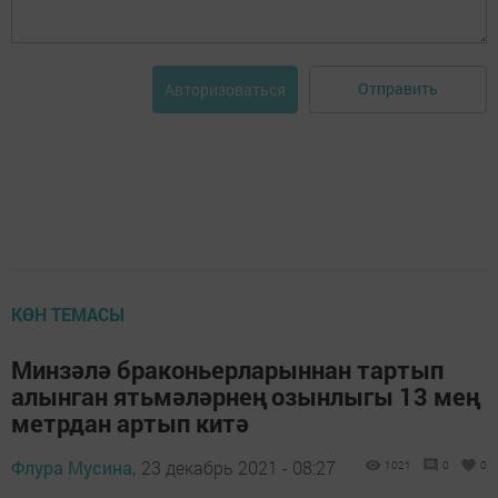
Отправить
Авторизоваться
КӨН ТЕМАСЫ
Минзәлә браконьерларыннан тартып
алынган ятьмәләрнең озынлыгы 13 мең
метрдан артып китә
Флура Мусина,
23 декабрь 2021 - 08:27
1021
0
0