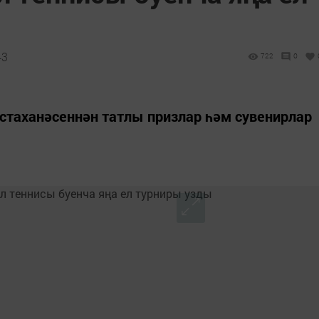
43
722
0
стаханәсеннән татлы призлар һәм сувенирлар