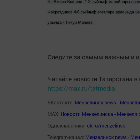
3 - Әмирә Вафина. 1-3 сыйныф малайлары арас
Фәхретдинов.4-6 сыйныф егетләре арасында бе
урында - Тимур Манаев.
Следите за самым важным и 
Читайте новости Татарстана 
https://max.ru/tatmedia
ВКонтакте:
Мензелинск news - Мензел
MAX:
Новости Мензелинска - Мензеля 
Одноклассники:
ok.ru/menzelinsk
Telegram-канал:
Мензелинск news - Ме