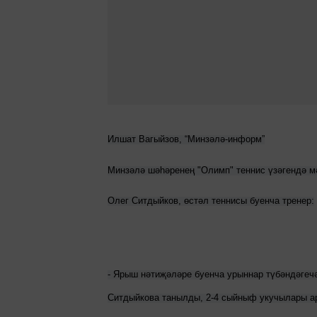
Илшат Вагыйзов, “Минзәлә-информ”
Минзәлә шәһәренең "Олимп" теннис үзәгендә м
Олег Ситдыйков, өстәл теннисы буенча тренер:
- Ярыш нәтиҗәләре буенча урыннар түбәндәгеч
Ситдыйкова танылды, 2-4 сыйныф укучылары ар