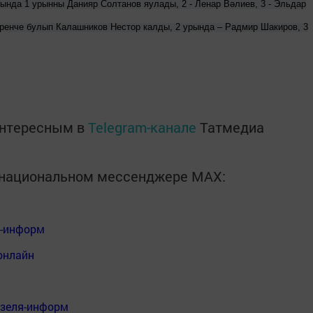
ында 1 урынны Данияр Солтанов яулады, 2 - Ленар Вәлиев, 3 - Эльдар
ренче булып Калашников Нестор калды, 2 урында – Радмир Шакиров, 3
интересным в
Telegram-канале
Татмедиа
в национальном мессенджере MАХ:
я-информ
онлайн
нзеля-информ