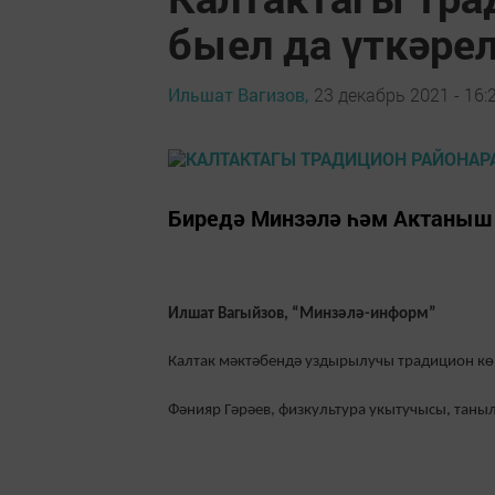
быел да үткәре
Ильшат Вагизов,
23 декабрь 2021 - 16:
Биредә Минзәлә һәм Актаныш
Илшат Вагыйзов, “Минзәлә-информ”
Калтак мәктәбендә уздырылучы традицион кө
Фәнияр Гәрәев, физкультура укытучысы, таныл