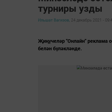
турниры узды
Ильшат Вагизов,
24 декабрь 2021 - 09:
Җиңүчеләр "Онлайн" реклама о
белән бүләкләнде.