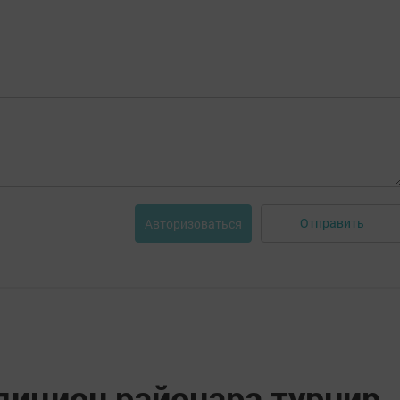
Отправить
Авторизоваться
дицион районара турнир