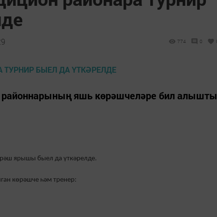
лде
29
774
0
 районнарының яшь көрәшчеләре бил алышт
рәш ярышы быел да үткәрелде.
ган көрәшче һәм тренер: