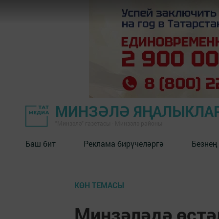
МИНЗӘЛӘ ЯҢАЛЫКЛА
"Минзәлә" газетасы - Минзәлә районы
Баш бит
Реклама бирүчеләргә
Безнең
КӨН ТЕМАСЫ
Минзәләдә өстәл