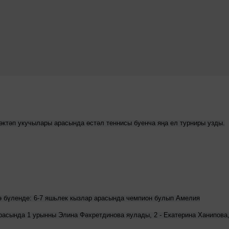
әктәп укучылары арасында өстәл теннисы буенча яңа ел турниры узды.
ә бүленде: 6-7 яшьлек кызлар арасында чемпион булып Амелия
асында 1 урынны Элина Фәхретдинова яулады, 2 - Екатерина Ханипова