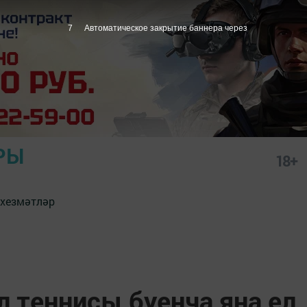
6
Автоматическое закрытие баннера через
РЫ
18+
 хезмәтләр
 теннисы буенча яңа ел