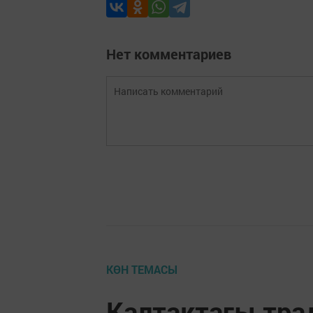
Нет комментариев
КӨН ТЕМАСЫ
Калтактагы тра