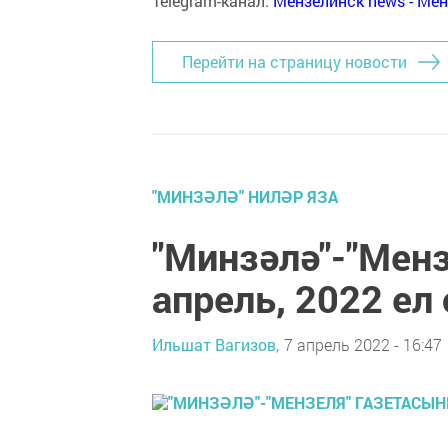
Telegram-канал:
Мензелинск news - Ме
Перейти на страницу новости
"МИНЗӘЛӘ" НИЛӘР ЯЗА
"Минзәлә"-"Мен
апрель, 2022 ел
Ильшат Вагизов,
7 апрель 2022 - 16:47