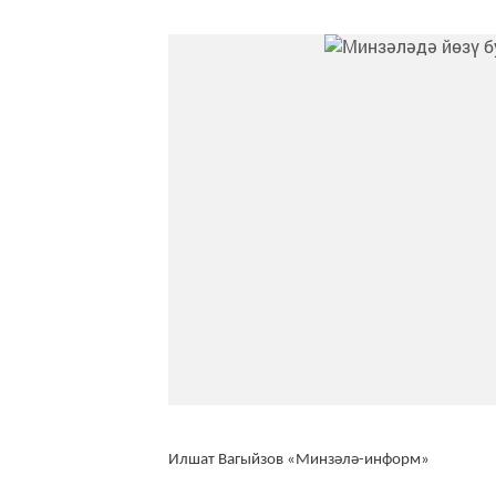
Илшат Вагыйзов «Минзәлә-информ»