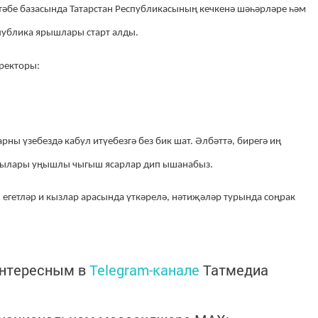
бе базасында Татарстан Республикасының кечкенә шәһәрләре һәм
публика ярышлары старт алды.
ректоры:
ны үзебездә кабул итүебезгә без бик шат. Әлбәттә, бирегә иң
тчылары уңышлы чыгыш ясарлар дип ышанабыз.
егетләр и кызлар арасында үткәрелә, нәтиҗәләр турында соңрак
интересным в
Telegram-канале
Татмедиа