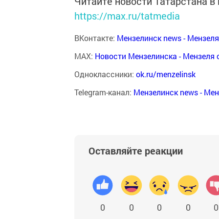
Читайте новости Татарстана 
https://max.ru/tatmedia
ВКонтакте:
Мензелинск news - Мензел
MAX:
Новости Мензелинска - Мензеля 
Одноклассники:
ok.ru/menzelinsk
Telegram-канал:
Мензелинск news - Ме
Оставляйте реакции
0
0
0
0
0