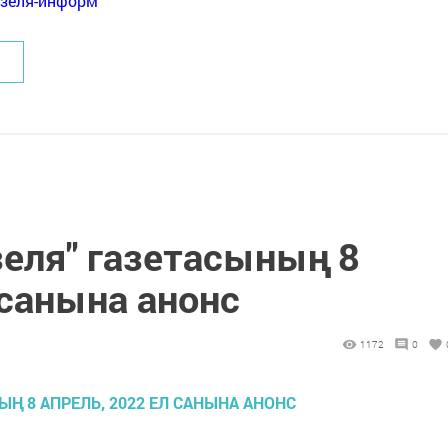
нзеля-информ
зеля" газетасының 8
 санына анонс
1172
0