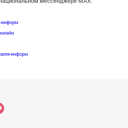
в национальном мессенджере MАХ:
я-информ
онлайн
нзеля-информ