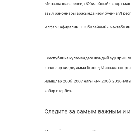
Минзәлә шәһәренең «Юбилейный» спорт мәктә
авыл районнары арасында йөзү буенча VI рес
Илфар Сафиуллин, « Юбилейный» мәктәбе ди
- Республика күләмендәге шундый зур ярышлар
көчлеләр килде, әмма безнең Минзәлә спор
Ярышлар 2006-2007 елгы һәм 2008-2010 елгы 
хәбәр итәрбез.
Следите за самым важным и 