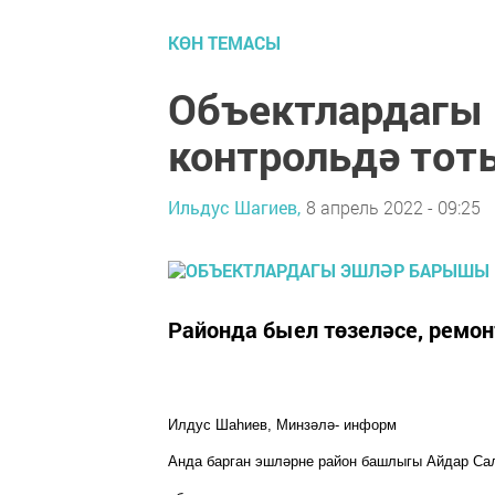
КӨН ТЕМАСЫ
Объектлардагы
контрольдә тот
Ильдус Шагиев,
8 апрель 2022 - 09:25
Районда быел төзеләсе, ремон
Илдус Шаһиев, Минзәлә- информ
Анда барган эшләрне район башлыгы Айдар Сал