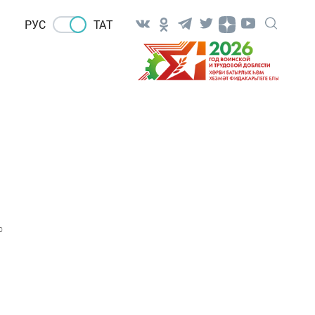
РУС
ТАТ
0