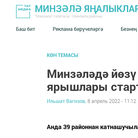
МИНЗӘЛӘ ЯҢАЛЫКЛА
"Минзәлә" газетасы - Минзәлә районы
Баш бит
Реклама бирүчеләргә
Безнең
КӨН ТЕМАСЫ
Минзәләдә йөзү
ярышлары стар
Ильшат Вагизов,
8 апрель 2022 - 11:12
Анда 39 районнан катнашучыл