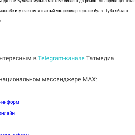
нда һәм булачак музыка мәктәбе бинасында ремонт эшләренә җентекл
мәктәбе итү өчен эчтә шактый үзгәрешләр кертәсе була. Түбә ябылып
.
интересным в
Telegram-канале
Татмедиа
в национальном мессенджере MАХ:
я-информ
онлайн