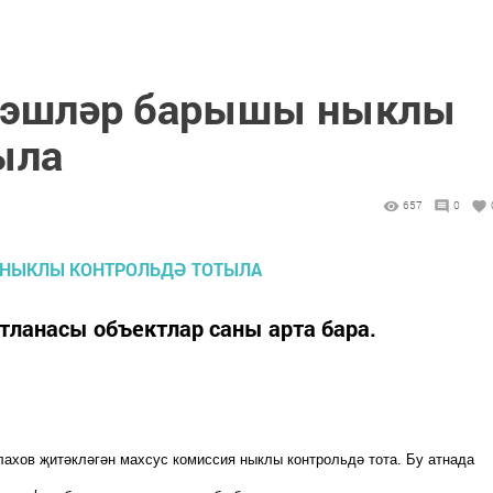
 эшләр барышы ныклы
ыла
657
0
тланасы объектлар саны арта бара.
ахов җитәкләгән махсус комиссия ныклы контрольдә тота. Бу атнада