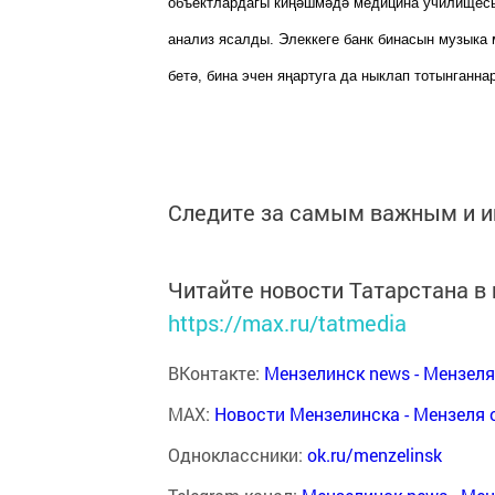
объектлардагы киңәшмәдә медицина училищесы
анализ ясалды. Элеккеге банк бинасын музыка 
бет
ә
, бина эчен яңартуга да ныклап тотынганнар
Следите за самым важным и 
Читайте новости Татарстана 
https://max.ru/tatmedia
ВКонтакте:
Мензелинск news - Мензел
MAX:
Новости Мензелинска - Мензеля 
Одноклассники:
ok.ru/menzelinsk