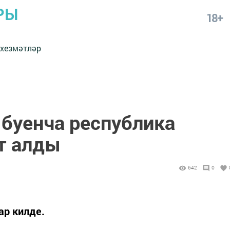
РЫ
18+
 хезмәтләр
 буенча республика
т алды
642
0
ар килде.