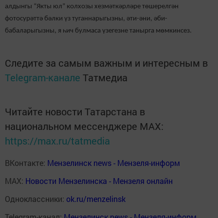
алдынгы “Якты юл” колхозы хезмәткәрләре төшерелгән
фотосурәттә бәлки үз туганнарыгызны, әти-әни, әби-
бабаларыгызны, я һич булмаса үзегезне танырга мөмкинсез.
Следите за самым важным и интересным в
Telegram-канале
Татмедиа
Читайте новости Татарстана в
национальном мессенджере MАХ:
https://max.ru/tatmedia
ВКонтакте:
Мензелинск news - Мензеля-информ
MAX:
Новости Мензелинска - Мензеля онлайн
Одноклассники:
ok.ru/menzelinsk
Telegram-канал:
Мензелинск news - Мензеля-информ