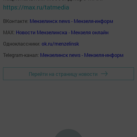
https://max.ru/tatmedia
ВКонтакте:
Мензелинск news - Мензеля-информ
MAX:
Новости Мензелинска - Мензеля онлайн
Одноклассники:
ok.ru/menzelinsk
Telegram-канал:
Мензелинск news - Мензеля-информ
Перейти на страницу новости