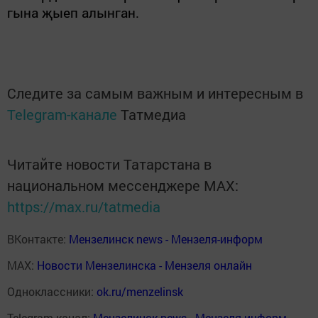
гына җыеп алынган.
Следите за самым важным и интересным в
Telegram-канале
Татмедиа
Читайте новости Татарстана в
национальном мессенджере MАХ:
https://max.ru/tatmedia
ВКонтакте:
Мензелинск news - Мензеля-информ
MAX:
Новости Мензелинска - Мензеля онлайн
Одноклассники:
ok.ru/menzelinsk
Telegram-канал:
Мензелинск news - Мензеля-информ