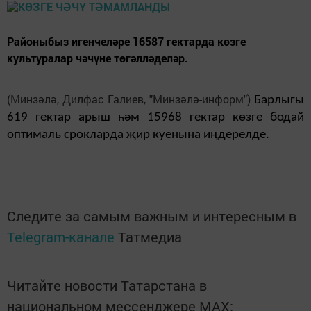
Районыбыз игенчеләре 16587 гектарда көзге
культуралар чәчүне төгәлләделәр.
(Минзәлә, Дилфас Галиев, "Минзәлә-информ")
Барлыгы
619 гектар арыш һәм 15968 гектар көзге бодай
оптималь срокларда җир куенына иңдерелде.
Следите за самым важным и интересным в
Telegram-канале
Татмедиа
Читайте новости Татарстана в
национальном мессенджере MАХ: