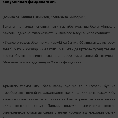
хокукыннан файдаланган.
(Минзәлә, Илшат Вагыйзов, "Минзәлә-информ")
Вакытыннан алда пенсиягә чыгу тәртибе турында безгә Минзәлә
районында клиентлар хезмәте җитәкчесе Алсу Ганиева сөйләде:
- Исегезгә төшерәбез, ир – атлар-42 ел (әмма 60 яшьтән дә иртәрәк
түгел), хатын-кызлар-37 ел (тик 55 яшьтән дә иртәрәк түгел) хезмәт
стажы белән пенсиягә чыга ала. 2020 елда мондый хокуктан
Минзәлә районында яшәүче 2 кеше файдалана.
Армиядә хезмәт итү, бала карау буенча ял, эшсезлек буенча
пособие алу, шулай ук өлкәннәрне яки инвалидларны карау – бу
нигезләр озак вакытлы эш стажына бәйле рәвештә вакытыннан
алда пенсиягә хокук бирми. Гомуми нигезләрдә пенсия
билгеләгәндә югарыда санап үтелгән чорлар эш чорлары белән