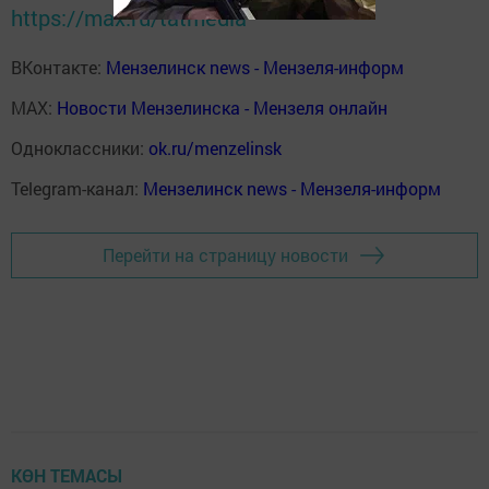
https://max.ru/tatmedia
ВКонтакте:
Мензелинск news - Мензеля-информ
MAX:
Новости Мензелинска - Мензеля онлайн
Одноклассники:
ok.ru/menzelinsk
Telegram-канал:
Мензелинск news - Мензеля-информ
Перейти на страницу новости
КӨН ТЕМАСЫ