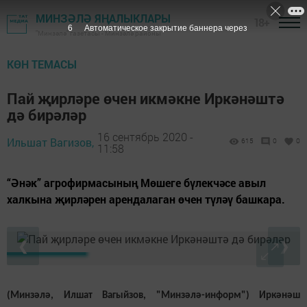
МИНЗӘЛӘ ЯҢАЛЫКЛАРЫ
18+
5
Автоматическое закрытие баннера через
"Минзәлә" газетасы - Минзәлә районы
КӨН ТЕМАСЫ
Пай җирләре өчен икмәкне Иркәнәштә
дә бирәләр
16 сентябрь 2020 -
Ильшат Вагизов,
615
0
0
11:58
“Әнәк” агрофирмасының Мөшеге бүлекчәсе авыл
халкына җирләрен арендалаган өчен түләү башкара.
❮
❯
(Минзәлә, Илшат Вагыйзов, "Минзәлә-информ") Иркәнәш