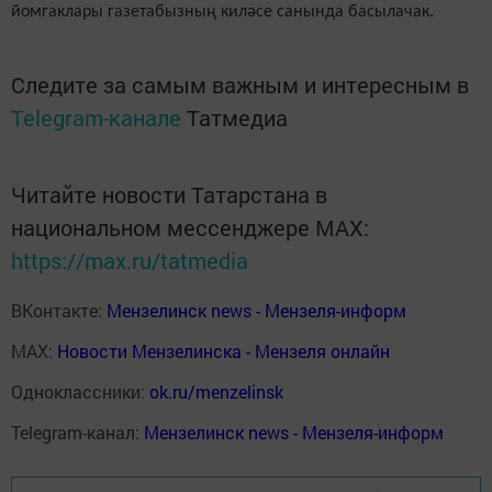
йомгаклары газетабызның киләсе санында басылачак.
Следите за самым важным и интересным в
Telegram-канале
Татмедиа
Читайте новости Татарстана в
национальном мессенджере MАХ:
https://max.ru/tatmedia
ВКонтакте:
Мензелинск news - Мензеля-информ
MAX:
Новости Мензелинска - Мензеля онлайн
Одноклассники:
ok.ru/menzelinsk
Telegram-канал:
Мензелинск news - Мензеля-информ