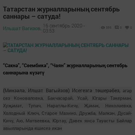
Татарстан журналларының сентябрь
саннары – сатуда!
16 сентябрь 2020 -
Ильшат Вагизов,
555
0
0
03:53
“Сәхнә”, “Сөембикә”, “Чаян” журналларының сентябрь
саннарына күзәтү
(Минзәлә, Илшат Вагыйзов) Исегезгә төшерәбез,
әгәр
сез Коноваловка, Бакчасарай, Усай, Югары Тәкермән,
Хуҗәмәт, Тупач, Наратлы-Кичү, Җәмәк, Николаевка,
Холодный Ключ, Старое Мазино, Дружба, Мәлкән, Дусай-
Кичү, Аю, Матвеевка, Юртау, Дәвек яисә Тауасты Байлар
авылларында яшисез икән