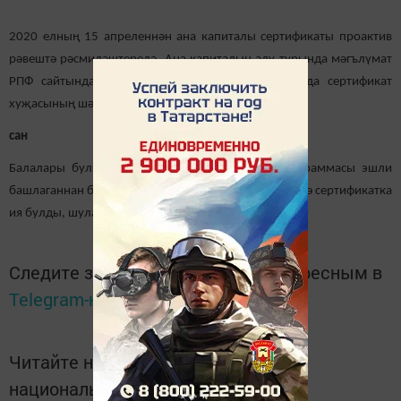
2020 елның 15 апреленнән ана капиталы сертификаты проактив
рәвештә рәсмиләштерелә. Ана капиталын алу турында мәгълүмат
РПФ сайтында яки дәүләт хезмәтләре порталында сертификат
хуҗасының шәхси кабинетына җибәрелә.
сан
Балалары булган гаиләләргә дәүләт ярдәме программасы эшли
башлаганнан бирле Минзәлә районында 2 251 гаилә сертификатка
ия булды, шуларның 145е 2020 елда.
Следите за самым важным и интересным в
Telegram-канале
Татмедиа
Читайте новости Татарстана в
национальном мессенджере MАХ: