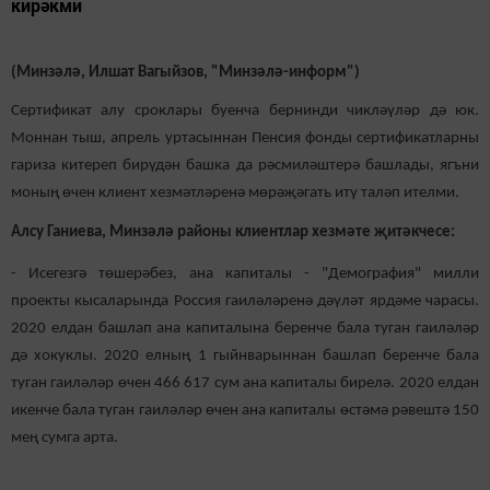
кирәкми
(Минзәлә, Илшат В
агыйзов, "Минзәлә-информ")
Сертификат алу сроклары буенча бернинди чикләүләр дә юк.
Моннан тыш, апрель уртасыннан Пенсия фонды сертификатларны
гариза китереп бирүдән башка да рәсмиләштерә башлады, ягъни
моның өчен клиент хезмәтләренә мөрәҗәгать итү таләп ителми.
Алсу Ганиева, Минзәлә районы клиентлар хезмәте җитәкчесе:
- Исегезгә төшерәбез, ана капиталы - "Демография" милли
проекты кысаларында Россия гаиләләренә дәүләт ярдәме чарасы.
2020 елдан башлап ана капиталына беренче бала туган гаиләләр
дә хокуклы. 2020 елның 1 гыйнварыннан башлап беренче бала
туган гаиләләр өчен 466 617 сум ана капиталы бирелә. 2020 елдан
икенче бала туган гаиләләр өчен ана капиталы өстәмә рәвештә 150
мең сумга арта.