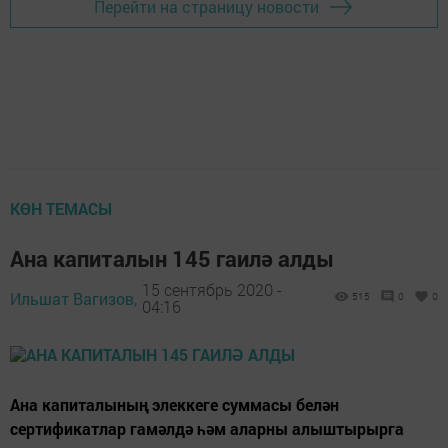
Перейти на страницу новости
КӨН ТЕМАСЫ
Ана капиталын 145 гаилә алды
15 сентябрь 2020 -
Ильшат Вагизов,
515
0
0
04:16
Ана капиталының элеккеге суммасы белән
сертификатлар гамәлдә һәм аларны алыштырырга