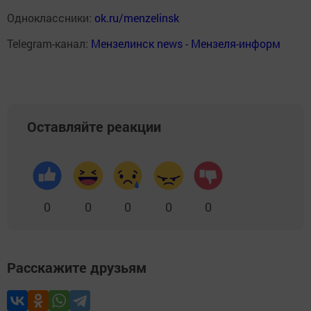
Одноклассники:
ok.ru/menzelinsk
Telegram-канал:
Мензелинск news - Мензеля-информ
Оставляйте реакции
0
0
0
0
0
Расскажите друзьям