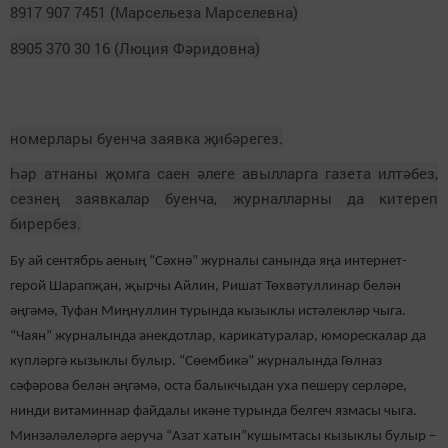
8917 907 7451 (Марсельеза Марселевна)
8905 370 30 16 (Люция Фәридовна)
номерлары буенча заявка җибәрегез.
Һәр атнаны җомга саен әлеге авылларга газета илтәбез,
сезнең заявкалар буенча, журналларны да китереп
бирербез.
Бу ай сентябрь аеның “Сәхнә” журналы санында яңа интернет-
герой Шарапҗан, җырчы Айлин, Ришат Төхвәтуллинар белән
әңгәмә, Туфан Миңнуллин турында кызыклы истәлекләр чыга.
“Чаян” журналында анекдотлар, карикатуралар, юморескалар да
күпләргә кызыклы булыр. “Сөембикә” журналында Гөлназ
сәфәрова белән әңгәмә, оста балыкчыдан уха пешерү серләре,
нинди витаминнар файдалы икәне турында белгеч язмасы чыга.
Минзәләлеләргә аеруча “Азат хатын”кушымтасы кызыклы булыр –