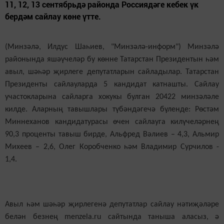
11, 12, 13 сентябрьдә районда Россиядәге кебек үк
бердәм сайлау көне үтте.
(Минзәлә, Илдус Шаһиев, "Минзәлә-информ") Минзәлә
районында яшәүчеләр бу көнне Татарстан Президентын һәм
авыл, шәһәр җирлеге депутатларын сайладылар. Татарстан
Президенты сайлауларда 5 кандидат катнашты. Сайлау
участокларына сайларга хокукы булган 20422 минзәләле
килде. Аларның тавышлары түбәндәгечә бүленде: Рөстәм
Миннеханов кандидатурасы өчен сайлауга килүчеләрнең
90,3 проценты тавыш бирде, Альфред Вәлиев – 4,3, Альмир
Михеев – 2,6, Олег Коробченко һәм Владимир Сурчилов -
1,4.
Авыл һәм шәһәр җирлегенә депутатлар сайлау нәтиҗәләре
белән безнең menzela.ru сайтында таныша аласыз, ә