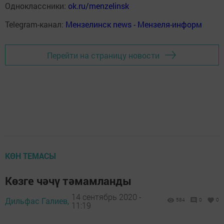
Одноклассники:
ok.ru/menzelinsk
Telegram-канал:
Мензелинск news - Мензеля-информ
Перейти на страницу новости
КӨН ТЕМАСЫ
Көзге чәчү тәмамланды
14 сентябрь 2020 -
Дильфас Галиев,
584
0
0
11:19