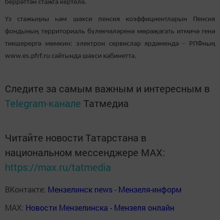
беррәттән стажга кертелә.
Үз стажыңны һәм шәхси пенсия коэффициентларын Пенсия
фондының территориаль бүлекчәләренә мөрәҗәгать итмичә генә
тикшерергә мөмкин: электрон сервислар ярдәмендә - РПФның
www.es.pfrf.ru сайтында шәхси кабинетта.
Следите за самым важным и интересным в
Telegram-канале
Татмедиа
Читайте новости Татарстана в
национальном мессенджере MАХ:
https://max.ru/tatmedia
ВКонтакте:
Мензелинск news - Мензеля-информ
MAX:
Новости Мензелинска - Мензеля онлайн