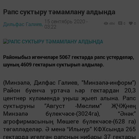
Рапс суктыру тәмамлану алдында
15 сентябрь 2020 -
Дильфас Галиев,
484
0
0
03:22
Районыбыз игенчеләре 5067 гектарда рапс үстерделәр,
шуның 4609 гектарын суктырып алдылар.
(Минзәлә, Дилфас Галиев, "Минзәлә-информ")
Район буенча уртача һәр гектардан 20,3
центнер күләмендә уңыш җыеп алына. Рапс
суктыруны ”Август -Мөслим” ҖЧҖнең
Минзәлә бүлекчәсе-(3024га), “Әнәк”
агрофирмасының Мөшеге бүлекчәсе-(628 га)
төгәлләделәр. Ә менә “Ильнур” КФХсында 265
гектарда игелгән рапсның нибары 37 гектары