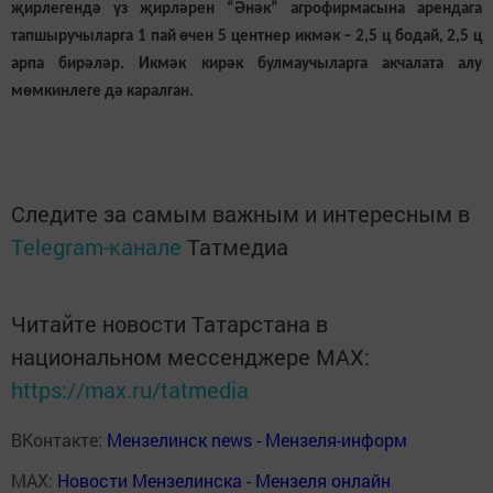
җирлегендә үз җирләрен “Әнәк” агрофирмасына арендага
тапшыручыларга 1 пай өчен 5 центнер икмәк – 2,5 ц бодай, 2,5 ц
арпа бирәләр. Икмәк кирәк булмаучыларга акчалата алу
мөмкинлеге дә каралган.
Следите за самым важным и интересным в
Telegram-канале
Татмедиа
Читайте новости Татарстана в
национальном мессенджере MАХ:
https://max.ru/tatmedia
ВКонтакте:
Мензелинск news - Мензеля-информ
MAX:
Новости Мензелинска - Мензеля онлайн