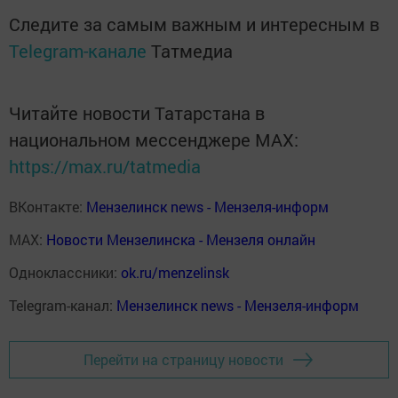
Следите за самым важным и интересным в
Telegram-канале
Татмедиа
Читайте новости Татарстана в
национальном мессенджере MАХ:
https://max.ru/tatmedia
ВКонтакте:
Мензелинск news - Мензеля-информ
MAX:
Новости Мензелинска - Мензеля онлайн
Одноклассники:
ok.ru/menzelinsk
Telegram-канал:
Мензелинск news - Мензеля-информ
Перейти на страницу новости