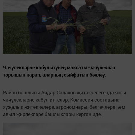
Чәчүлекләрне кабул итүнең максаты-чәчүлекләр
торышын карап, аларның сыйфатын бәяләү.
Район башлыгы Айдар Салахов җитәкчелегендә язгы
чәчүлекләрне кабул иттеләр. Комиссия составына
хуҗалык җитәкчеләре, агрономнары, белгечләре һәм
авыл җирлекләре башлыклары кергән иде.