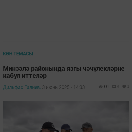
КӨН ТЕМАСЫ
Минзәлә районында язгы чәчүлекләрне
кабул иттеләр
Дильфас Галиев,
3 июнь 2025 - 14:33
331
0
2