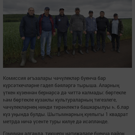
Комиссия әгъзалары чәчүлекләр буенча бар
күрсәткечләрне гадел бәяләргә тырыша. Аларның
үткен күзеннән бернәрсә дә читтә калмады: бөртекле
һәм бөртекле кузаклы культураларның тигезлеге,
чәчүлекләрнең нинди тирәнлектә башкарылуы һ. б.лар
күз уңында булды. Шытымнарның куелыгы 1 квадрат
метрда ничә үсенте туры килүе дә исәпләнде.
Гомумән алганда, тикшерү нәтиҗәләре буенча район