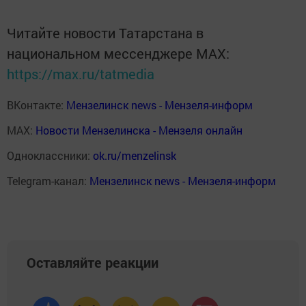
Читайте новости Татарстана в
национальном мессенджере MАХ:
https://max.ru/tatmedia
ВКонтакте:
Мензелинск news - Мензеля-информ
MAX:
Новости Мензелинска - Мензеля онлайн
Одноклассники:
ok.ru/menzelinsk
Telegram-канал:
Мензелинск news - Мензеля-информ
Оставляйте реакции