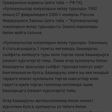
Гражданлык кодексы (алга таба — РФ ГК),
«Кулланучылар хокукларын яклау турында» 1992
елның 07 февралендәге 2300-1 номерлы Россия
Федерациясе Законы (алга таба — "Кулланучылар
хокукларын яклау турында«гы Закон) нормалары
белән җайга салына.
«Кулланучылар хокукларын яклау турында» Законның
4 статьясындагы 1 пункты нигезендә, башкаручы
сыйфаты килешүгә туры килә торган эшне башкарырга
(хезмәт күрсәтергә) тиеш. Ләкин әгәр кулланучы белән
башкаручы арасында сыйфат турында махсус шарт
билгеләнмәгән булса, башкаручы әлеге эш яки мондый
төрдәге хезмәт кулланыла торган максатлар өчен
гадәттә куела торган таләпләр нигезендә эшне
башкарырга (хезмәт күрсәтергә) тиеш.
Әгәр башкаручы җитешсезлекләр белән хезмәт
күрсәткән булса, кулланучы үз теләге белән