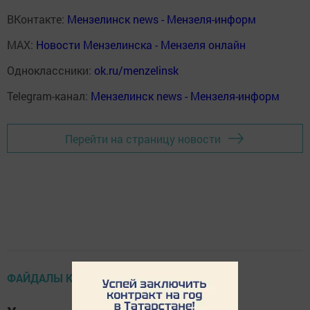
ВКонтакте:
Мензелинск news - Мензеля-информ
MAX:
Новости Мензелинска - Мензеля онлайн
Одноклассники:
ok.ru/menzelinsk
Telegram-канал:
Мензелинск news - Мензеля-информ
Перейти на страницу новости
ФАЙДАЛЫ КИҢӘШЛӘР