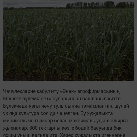
Чәчүлекләрне кабул итү «Әнәк» агрофирмасының
Мөшеге бүлекчәсе басуларыннан башланып китте.
Бүлекчәдә язгы чәчү тулысынча тәмамланган, шулай
ук яңа культура соя да чәчелгән. Бу хуҗалыкта
минималь чыгымнар белән максималь уңыш алырга
җыеналар. 300 гектарлы көзге бодай басуы да бик
яхшы уңыш вәгъдә итә. Хәзер хуҗалыкта игеннәрне