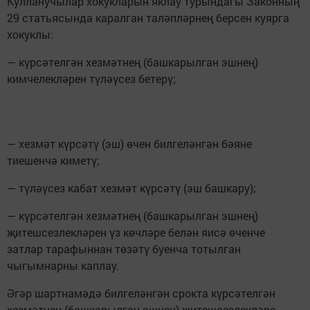
Кулланучылар хокукларын яклау турындагы Законның
29 статьясында каралган таләпләрнең берсен куярга
хокуклы:
— күрсәтелгән хезмәтнең (башкарылган эшнең)
кимчелекләрен түләүсез бетерү;
— хезмәт күрсәтү (эш) өчен билгеләнгән бәяне
тиешенчә киметү;
— түләүсез кабат хезмәт күрсәтү (эш башкару);
— күрсәтелгән хезмәтнең (башкарылган эшнең)
җитешсезлекләрен үз көчләре белән яисә өченче
затлар тарафыннан төзәтү буенча тотылган
чыгымнарны каплау.
Әгәр шартнамәдә билгеләнгән срокта күрсәтелгән
хезмәтнең (башкарылган эшнең) җитешсезлекләре