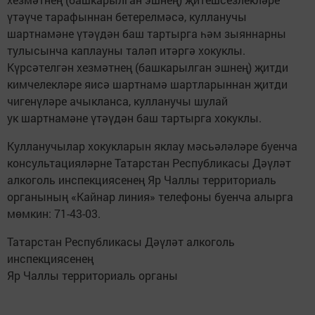
үтәүче тарафыннан бетерелмәсә, кулланучы
шартнамәне үтәүдән баш тартырга һәм зыяннарны
тулысынча каплауны таләп итәргә хокуклы.
Күрсәтелгән хезмәтнең (башкарылган эшнең) җитди
кимчелекләре яисә шартнамә шартларыннан җитди
чигенүләре ачыкланса, кулланучы шулай
ук шартнамәне үтәүдән баш тартырга хокуклы.
Кулланучылар хокукларын яклау мәсьәләләре буенча
консультацияләрне Татарстан Республикасы Дәүләт
алкоголь инспекциясенең Яр Чаллы территориаль
органының «Кайнар линия» телефоны буенча алырга
мөмкин: 71-43-03.
Татарстан Республикасы Дәүләт алкоголь
инспекциясенең
Яр Чаллы территориаль органы