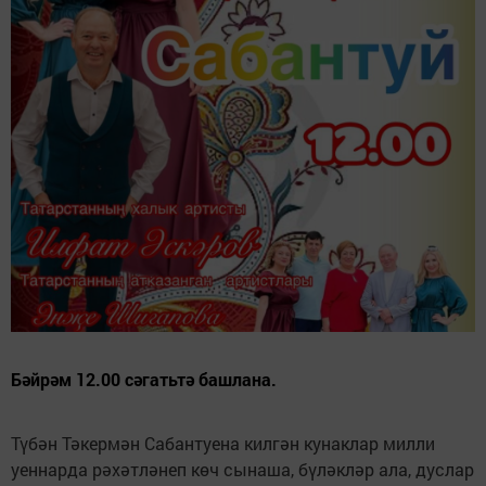
Бәйрәм 12.00 сәгатьтә башлана.
Түбән Тәкермән Сабантуена килгән кунаклар милли
уеннарда рәхәтләнеп көч сынаша, бүләкләр ала, дуслар