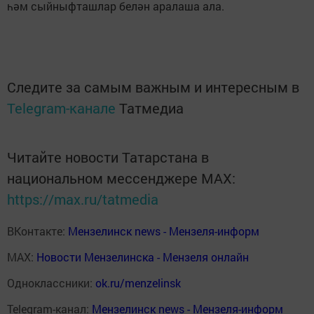
һәм сыйныфташлар белән аралаша ала.
Следите за самым важным и интересным в
Telegram-канале
Татмедиа
Читайте новости Татарстана в
национальном мессенджере MАХ:
https://max.ru/tatmedia
ВКонтакте:
Мензелинск news - Мензеля-информ
MAX:
Новости Мензелинска - Мензеля онлайн
Одноклассники:
ok.ru/menzelinsk
Telegram-канал:
Мензелинск news - Мензеля-информ