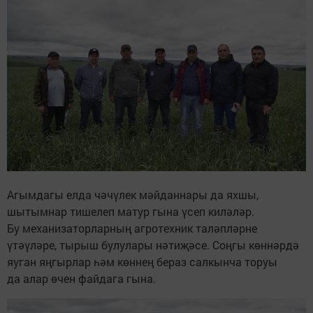
Агымдагы елда чәчүлек мәйданнары да яхшы,
шытымнар тишелеп матур гына үсеп киләләр.
Бу механизаторларның агротехник таләпләрне
үтәүләре, тырыш булулары нәтиҗәсе. Соңгы көннәрдә
яуган яңгырлар һәм көннең бераз салкынча торуы
да алар өчен файдага гына.