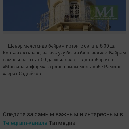
— Шәһәр мәчетендә бәйрәм иртәнге сәгать 6.30 да
Коръән аятьләре, вәгазь уку белән башланачак. Бәйрәм
намазы сәгать 7.00 дә укылачак, — дип хәбәр итте
«Минзәлә-информ» га район имам-мөхтәсибе Рәмзил
хәзрәт Садыйков.
Следите за самым важным и интересным в
Telegram-канале
Татмедиа