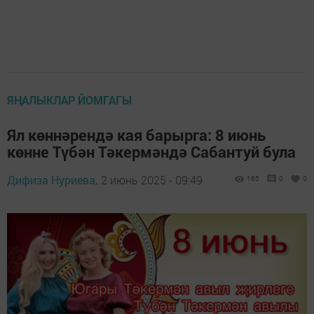
ЯҢАЛЫКЛАР ЙОМГАГЫ
Ял көннәрендә кая барырга: 8 июнь
көнне Түбән Тәкермәндә Сабантуй була
Дифиза Нуриева,
2 июнь 2025 - 09:49
165
0
0