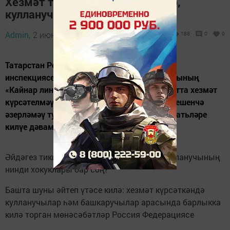
Хезмәт тиешенчә күрсәтелмәсә,
кулланучыга нишләргә?
Admin,
2 июнь 2025 - 15:19
188
0
0
Татарстан Республикасы Дәүләт алкоголь
инспекциясенең Чаллы территориаль органының
«Кайнар линия» телефонына тиешле сыйфатта хезмәт
күрсәтелмәү, аерым алганда, теплицаны тиешенчә
әзерләмәү турында кулланучылар мөрәҗәгатьләре
килүе дәвам итә.
Әйдәгез тикшерик, мондый очракларда кулланучының
нинди хокуклары бар соң?
Башта шуны әйтеп үтәсе килә: хезмәт күрсәткәндә
кулланучылар һәм башкаручылар арасында барлыкка
килә торган мөнәсәбәтләр Россия Федерациясе