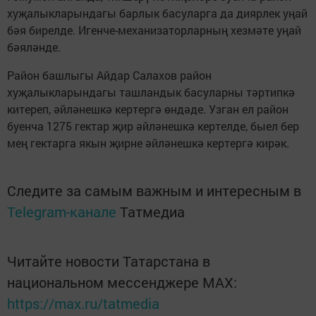
хуҗалыкларындагы барлык басуларга да диярлек уңай
бәя бирелде. Игенче-механизаторларның хезмәте уңай
бәяләнде.
Район башлыгы Айдар Салахов район
хуҗалыкларындагы ташландык басуларны тәртипкә
китереп, әйләнешкә кертергә өндәде. Узган ел район
буенча 1275 гектар җир әйләнешкә кертелде, быел бер
мең гектарга якын җирне әйләнешкә кертергә кирәк.
Следите за самым важным и интересным в
Telegram-канале
Татмедиа
Читайте новости Татарстана в
национальном мессенджере MАХ:
https://max.ru/tatmedia