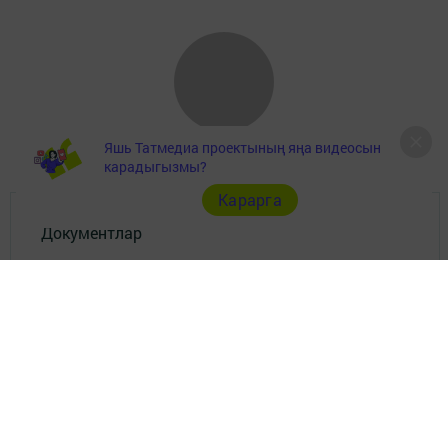
Яшь Татмедиа проектының яңа видеосын
карадыгызмы?
Карарга
Документлар
Төрле темалар
Телефон АО «ТАТМЕДИА»:
(843) 222 09 84