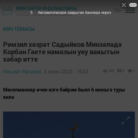
МИНЗӘЛӘ ЯҢАЛЫКЛАРЫ
18+
3
Автоматическое закрытие баннера через
"Минзәлә" газетасы - Минзәлә районы
КӨН ТЕМАСЫ
Рәмзил хәзрәт Садыйков Минзәләдә
Корбан Гаете намазын уку вакытын
хәбәр итте
Ильшат Вагизов,
3 июнь 2025 - 16:03
235
0
0
Мөселманнар өчен изге бәйрәм быел 6 июньгә туры
килә