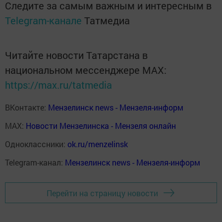
Следите за самым важным и интересным в
Telegram-канале
Татмедиа
Читайте новости Татарстана в
национальном мессенджере MАХ:
https://max.ru/tatmedia
ВКонтакте:
Мензелинск news - Мензеля-информ
MAX:
Новости Мензелинска - Мензеля онлайн
Одноклассники:
ok.ru/menzelinsk
Telegram-канал:
Мензелинск news - Мензеля-информ
Перейти на страницу новости