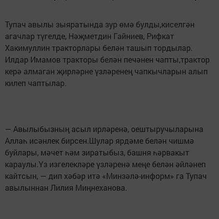
Тупач авылы зыяратында зур өмә булды,киселгән
агачлар түгелде, Нәҗметдин Гайниев, Рифкат
Хакимуллин тракторлары белән ташып тордылар.
Илдар Имамов тракторы белән печәнен чапты,трактор
керә алмаган җирләрне үзләренең чапкычларын алып
килеп чаптылар.
— Авылыбызның асыл ирләренә, оештыручыларына
Аллаһ исәнлек бирсен.Шулар ярдәме белән чишмә
буйлары, мәчет һәм зиратыбыз, башня һәрвакыт
караулы.Үз изгелекләре үзләренә меңе белән әйләнеп
кайтсын, — дип хәбәр итә «Минзәлә-информ» га Тупач
авылыннан Лилия Миңнеханова.