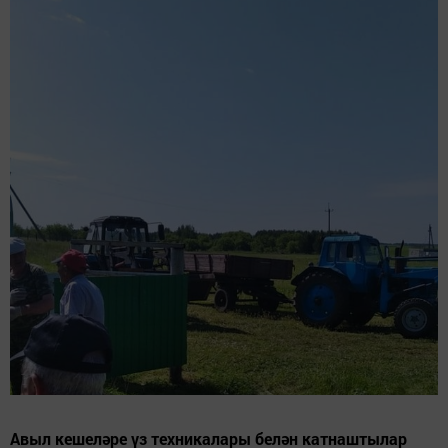
Авыл кешеләре үз техникалары белән катнаштылар