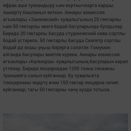
яфрак аша тукландыру һәм корткычларга каршы
эшкәртү башланып киткән. Аннары комиссия
әгъзалары «Заиковский» хуҗалыгының 20 гектарлы
һәм 50 гектарлы көзге бодай басуларында булдылар.
Биредә 20 гектарлы басуда студенческий нива сортлы
бодай үстерелә. 50 гектарлы басуда Скипетр сортлы
бодай да яхшы уңыш бирергә сәләтле. Гомумән
алганда басулары өметле күренә. Аннары комиссия
әгъзалары «Калморза» хуҗалыгының басуларын карап
үттеләр. Биредә люцернадан 1200 тонна сенажны
траншеяга салып куйганнар. Бу хуҗалыкта
тлюцернаны яңарту өчен 150 гектар люцерна чәчеп
куйганнар, тагы 50 гектарны чәчү күздә тотыла.