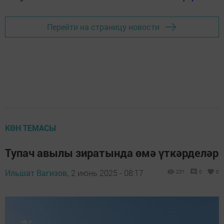
Перейти на страницу новости
КӨН ТЕМАСЫ
Тупач авылы зиратында өмә үткәрделәр
Ильшат Вагизов,
2 июнь 2025 - 08:17
231
0
0