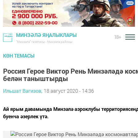
МИНЗӘЛӘ ЯҢАЛЫКЛАРЫ
18+
"Минзәлә" газетасы - Минзәлә районы
КӨН ТЕМАСЫ
Россия Герое Виктор Рень Минзәләдә ко
белән таныштырды
Ильшат Вагизов,
18 август 2020 - 14:36
Ай ярым дәвамында Минзәлә аэроклубы территориясенд
буенча әзерлек үтә.