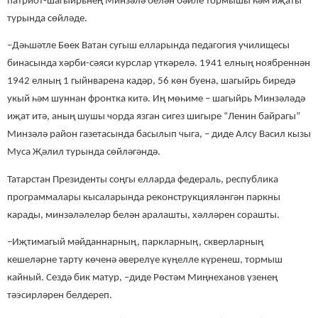
патриот-шагыйрьнең Минзәлә белән бәйле тормышы һәм иҗаты
турында сөйләде.
–Дәһшәтле Бөек Ватан сугыш елларында педагогия училищесы
бинасында хәрби-сәяси курслар үткәрелә. 1941 елның ноябреннән
1942 елның 1 гыйнварена кадәр, 56 көн буена, шагыйрь биредә
укый һәм шуннан фронтка китә. Иң мөһиме – шагыйрь Минзәләдә
иҗат итә, аның шушы чорда язган сигез шигыре “Ленин байрагы”
Минзәлә район газетасында басылып чыга, – диде Алсу Васил кызы
Муса Җәлил турында сөйләгәндә.
Татарстан Президенты соңгы елларда федераль, республика
программалары кысаларында реконструкцияләнгән паркны
карады, минзәләлеләр белән аралашты, хәлләрен сорашты.
–Иҗтимагый мәйданнарның, паркларның, скверларның
кешеләрне тарту көченә әверелүе күңелле күренеш, тормыш
кайный. Сездә бик матур, –диде Рөстәм Миңнеханов үзенең
тәэсирләрен белдереп.