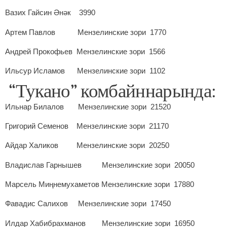
Вазих Гайсин Әнәк 3990
Артем Павлов Мензелинские зори 1770
Андрей Прокофьев Мензелинские зори 1566
Ильсур Исламов Мензелинские зори 1102
“Тукано” комбайннарында:
Ильнар Билалов Мензелинские зори 21520
Григорий Семенов Мензелинские зори 21170
Айдар Халиков Мензелинские зори 20250
Владислав Гарнышев Мензелинские зори 20050
Марсель Миңнемухаметов Мензелинские зори 17880
Фавадис Салихов Мензелинские зори 17450
Илдар Хабибрахманов Мензелинские зори 16950