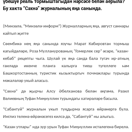
үбешүе реаль тормыштагыдан нәрсәсе белән аерыла?
Бу хакта “Сәхнә” журналының яңа санында.
(Минзәлә, "Минзәлә-информ") Журналларның яңа, август саннары
кайтып җитте
Сөембикә нең яңа санында язучы Марат Кәбировтан тормыш
кагыйдәләре, Роза Мулланурованың “Гомерлек сер” әсәре, “казан-
кебаб” рецепты чыга. Шулай ук яңа санда бала тугач ир-атның
гаиләдә икенче планга калырга тиеш түгеллеге һәм
Башкортостанның туристик кызыктыргыч почмаклары турында
мәкаләләр укый аласыз.
"Сәхнә" дә җырчы Алсу Әбелханова белән әңгәмә, Разил
Вәлиевның Туфан Миңнуллин турындагы хатирәләре басыла.
"Сабантуй" журналын укып туңдырма ясарга өйрәнергә була.
Инглиз теленә өйрәнәсегез килсә дә, “Сабантуй” ны алыгыз.
“Казан утлары” нда зур урын Туфан Миңнуллин истәлегенә бирелә.