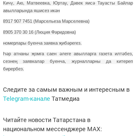
Кичү, Аю, Матвеевка, Юртау, Дәвек яисә Тауасты Байлар
авылларында яшисез икән
8917 907 7451 (Марсельеза Марселевна)
8905 370 30 16 (Люция Фәридовна)
номерлары буенча заявка җибәрегез.
Һәр атнаны җомга саен әлеге авылларга газета илтәбез,
сезнең заявкалар буенча, журналларны да китереп
бирербез.
Следите за самым важным и интересным в
Telegram-канале
Татмедиа
Читайте новости Татарстана в
национальном мессенджере MАХ: