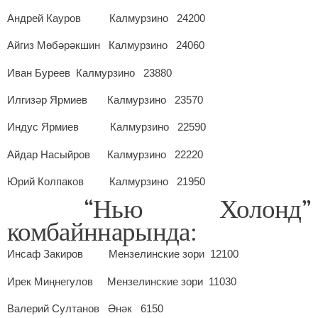
Андрей Кауров Калмурзино 24200
Айгиз Мөбәрәкшин Калмурзино 24060
Иван Буреев Калмурзино 23880
Илгизәр Ярмиев Калмурзино 23570
Индус Ярмиев Калмурзино 22590
Айдар Насыйров Калмурзино 22220
Юрий Колпаков Калмурзино 21950
“Нью Холонд”
комбайннарында:
Инсаф Закиров Мензелинские зори 12100
Ирек Миңнегулов Мензелинские зори 11030
Валерий Султанов Әнәк 6150