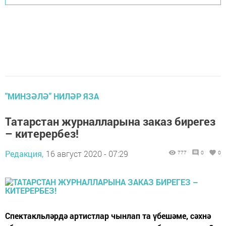
"МИНЗӘЛӘ" НИЛӘР ЯЗА
Татарстан журналларына заказ бирегез
– китерербез!
Редакция,
16 август 2020 - 07:29
777
0
0
Спектакльләрдә артистлар чынлап та үбешәме, сәхнә