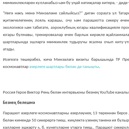
мөмкинлекләрен кулланабыз һәм бу уңай нәтиҗәләр китерә, - диде 
“Нигә нәкъ менә Минзәләне сайлыйсыз?” дигән сорауга ул Тата
җитәкчелегенең лояль карашы, очу һәм парашютта сикерү өчен
экологиясе һәм табигате, аэроклубның югары квалификацияле про
югары булмавы, тренировкалар өчен барлык кирәкле җайланмал
шартларында эшләргә мөмкинлек тудыручы ясалма очып китү-ут
атады.
Исегезгә төшерәбез, кичә Минзәләгә визиты барышында ТР П
космонавтлар
әзерлеге шартлары белән дә танышты
.
Россия Герое Виктор Рень белән интервьюны безнең YouTube каналы
Безнең белешмә
Парашют әзерлеге-космонавтларны әзерләүнең 13 төреннән берсе
белән кимендә 50 сикерергә тиеш, киңлектә үзенең тәненә ия булы
хәлләрне эшкәртү һ. б. күнегүләрне үтәргә тиеш.. Парашют сикерү