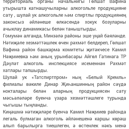
территориаль органы начальнигы Гөлшат Вафина
утырышта катнашучыларны алкогольле продукцияне
сату , шулай ук алкогольле һәм спиртлы продукциянең
законсыз әйләнеше өлкәсендә хокук бозуларны
ачыклау динамикасы белән таныштырды.
Гомумән алганда, Минзәлә районы эше уңай бәяләнде.
Нәтиҗәле хезмәттәшлек өчен рәхмәт белдереп, Гөлшат
Вафина район башкарма комитеты җитәкчесе Камил
Нәҗмиевка һәм аның урынбасары Айгөл Гатинага ТР
Дәүләт алкоголь инспекциясе исеменнән Рәхмәт
хатлары тапшырды.
Шулай ук «Татспиртпром» ның «Белый Кремль»
филиалы вәкиле Динар Җиһаншинның район сәүдә
нокталары белән аларның продукциясен сату
мәсьәләләре буенча үзара хезмәттәшлеге турында
чыгышы тыңланды.
Киңәшмә нәтиҗәләре буенча Камил Нәҗмиев районда
легаль булмаган алкоголь әйләнешенә каршы көрәш
алып барылырга тиешлеген, ә өстенлек нәкъ менә