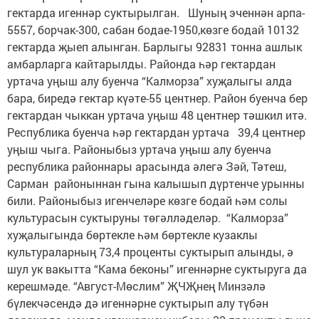
гектарда игеннәр суктырылган. Шуның эченнән арпа-
5557, борчак-300, сабан бодае-1950,көзге бодай 10132
гектарда җыеп алынган. Барлыгы 92831 тонна ашлык
амбарларга кайтарылды. Районда һәр гектардан
уртача уңыш алу буенча “Калморза” хуҗалыгы алда
бара, биредә гектар күәте-55 центнер. Район буенча бер
гектардан чыккан уртача уңыш 48 центнер тәшкил итә.
Республика буенча һәр гектардан уртача 39,4 центнер
уңыш чыга. Районыбыз уртача уңыш алу буенча
республика районнары арасында әлегә Зәй, Тәтеш,
Сарман районыннан гына калышып дүртенче урынны
били. Районыбыз игенчеләре көзге бодай һәм солы
культурасын суктыруны төгәлләделәр. “Калморза”
хуҗалыгында бөртекле һәм бөртекле кузаклы
культураларның 73,4 проценты суктырып алынды, ә
шул ук вакытта “Кама беконы” игеннәрне суктыруга да
керешмәде. “Август-Мөслим” ҖЧҖнең Минзәлә
бүлекчәсендә дә игеннәрне суктырып алу түбән