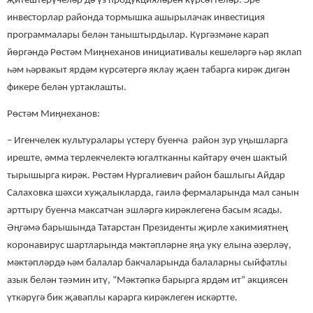
җитештерүчеләр дә үз продукцияләрен күрсәттеләр. Эре
инвесторлар районда тормышка ашырылачак инвестиция
программалары белән таныштырдылар. Күргәзмәне карап
йөргәндә Рөстәм Миңнеханов инициативалы кешеләргә һәр яклап
һәм һәрвакыт ярдәм күрсәтергә яклау җаен табарга кирәк дигән
фикере белән уртаклашты.
Рөстәм Миңнеханов:
– Игенчелек культуралары үстерү буенча район зур уңышларга
иреште, әмма терлекчелектә югалтканны кайтару өчен шактый
тырышырга кирәк. Рөстәм Нургалиевич район башлыгы Айдар
Салаховка шәхси хуҗалыкларда, гаилә фермаларында мал санын
арттыру буенча максатчан эшләргә кирәклегенә басым ясады.
Әңгәмә барышында Татарстан Президенты җирле хакимиятнең
коронавирус шартларында мәктәпләрне яңа уку елына әзерләү,
мәктәпләрдә һәм балалар бакчаларында балаларны сыйфатлы
азык белән тәэмин итү, “Мәктәпкә барырга ярдәм ит” акциясен
үткәрүгә бик җаваплы карарга кирәклеген искәртте.