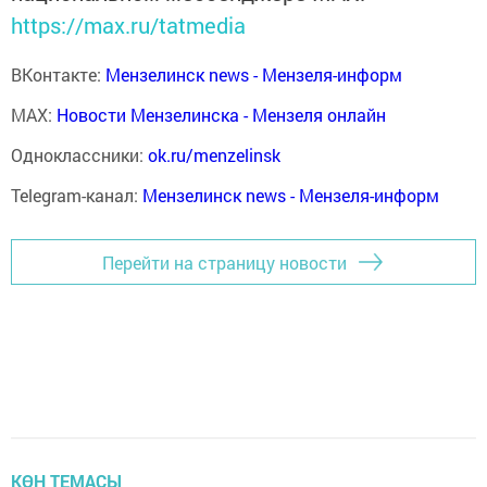
https://max.ru/tatmedia
ВКонтакте:
Мензелинск news - Мензеля-информ
MAX:
Новости Мензелинска - Мензеля онлайн
Одноклассники:
ok.ru/menzelinsk
Telegram-канал:
Мензелинск news - Мензеля-информ
Перейти на страницу новости
КӨН ТЕМАСЫ