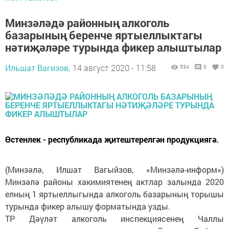
Минзәләдә районның алкоголь
базарының беренче яртыеллыктагы
нәтиҗәләре турында фикер алыштылар
Ильшат Вагизов,
14 август 2020 - 11:58
534
0
0
Өстенлек - республикада җитештерелгән продукциягә.
(Минзәлә, Илшат Вагыйзов, «Минзәлә-информ»)
Минзәлә районы хакимиятенең актлар залында 2020
елның 1 яртыеллыгында алкоголь базарының торышы
турында фикер алышу форматында узды.
ТР Дәүләт алкоголь инспекциясенең Чаллы