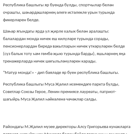
Республика башлыгы яр буенда булды, спортчылар белән
очрашты, шәһәрдәшләрнең әлеге истәлекле урын турында
фикерләрен белде.
Шәһәр ягындагы ярда ул җирле халык белән аралашты:
балалардан монда ничек еш килүләре турында сорады,
пенсионерлардан биредә вакытларын ничек үткәрүләрен белде
(сүз балык тоту һәм гөмбә җыю турында барды), яшьләрнең яңа
тренажерларда ничек шөгыльләнүләрен карады.
"Матур монда!» - дип бәяләде яр буен республика башлыгы.
Республика башлыгы Муса Җәлил исемендәге паркта булды,
Советлар Союзы Герое, Ленин премиясе лауреаты, патриот-
шагыйрь Муса Җәлил һәйкәленә чәчәкләр салды.
Райондагы М.Җәлил музее директоры Алсу Григорьева кунакларга