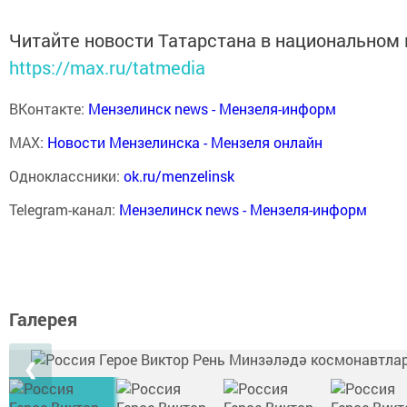
Читайте новости Татарстана в национальном
https://max.ru/tatmedia
ВКонтакте:
Мензелинск news - Мензеля-информ
MAX:
Новости Мензелинска - Мензеля онлайн
Одноклассники:
ok.ru/menzelinsk
Telegram-канал:
Мензелинск news - Мензеля-информ
Галерея
❮