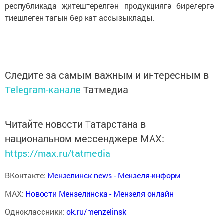
республикада җитештерелгән продукциягә бирелергә
тиешлеген тагын бер кат ассызыклады.
Следите за самым важным и интересным в
Telegram-канале
Татмедиа
Читайте новости Татарстана в
национальном мессенджере MАХ:
https://max.ru/tatmedia
ВКонтакте:
Мензелинск news - Мензеля-информ
MAX:
Новости Мензелинска - Мензеля онлайн
Одноклассники:
ok.ru/menzelinsk