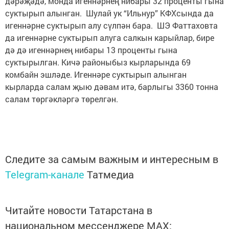
дәрәҗәдә, монда игеннәрнең нибары 32 проценты гына
суктырып алынган. Шулай ук “Ильнур” КФХсында да
игеннәрне суктырып алу сүлпән бара. ШЭ Фаттаховта
да игеннәрне суктырып алуга салкын карыйлар, бире
дә дә игеннәрнең нибары 13 проценты гына
суктырылган. Кичә районыбыз кырларында 69
комбайн эшләде. Игеннәре суктырып алынган
кырларда салам җыю дәвам итә, барлыгы 3360 тонна
салам төргәкләргә төрелгән.
Следите за самым важным и интересным в
Telegram-канале
Татмедиа
Читайте новости Татарстана в
национальном мессенджере MАХ: