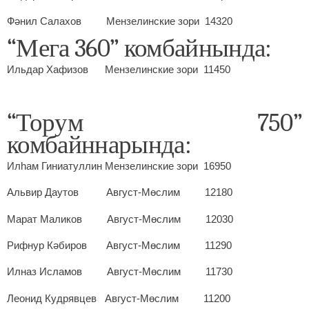
Фәнил Салахов Мензелинские зори 14320
“Мега 360” комбайнында:
Ильдар Хафизов Мензелинские зори 11450
“Торум 750”
комбайннарында:
Илһам Гиниатуллин Мензелинские зори 16950
Альвир Даутов Август-Мөслим 12180
Марат Маликов Август-Мөслим 12030
Рифнур Кәбиров Август-Мөслим 11290
Илназ Исламов Август-Мөслим 11730
Леонид Кудрявцев Август-Мөслим 11200