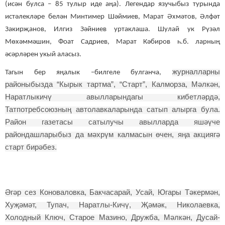
(исән булса – 85 тулыр иде аңа). Легендар язучыбыз турында
истәлекләре белән Минтимер Шәймиев, Марат Әхмәтов, Әлфәт
Закирҗанов, Илгиз Зәйниев уртаклаша. Шулай ук Рүзәл
Мөхәммәшин, Фоат Садриев, Марат Кәбиров һ.б. ларның
әсәрләрен укый аласыз.
журналларны
Тагын бер яңалык –билгеле булганча,
районыбызда “Кырык тартма”, “Старт”, Калморза, Мәлкән,
Наратлыкичү авылларындагы кибетләрдә,
Татпотребсоюзның автолавкаларында сатып алырга була.
Район газетасы сатылучы авылларда яшәүче
райондашларыбыз да мәхрүм калмасын өчен, яңа акциягә
старт бирәбез.
Әгәр сез Коноваловка, Бакчасарай, Усай, Югары Тәкермән,
Хуҗәмәт, Тупач, Наратлы-Кичү, Җәмәк, Николаевка,
Холодный Ключ, Старое Мазино, Дружба, Мәлкән, Дусай-