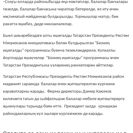
–Соңгы елларда районыбызда яңа мәктәпләр, балалар бакчалары
төзелде, балалар бакчасына чиратлар бетерелде, ял итү өчен
иҗтимагый мәйданнар булдырылды. Тормышлар матур, бик
рәхәттә яшибез, диде минзәләлеләр.
Быел шәһәребездәге алты ишегалды Татарстан Президенты Рөстәм
Миңнеханов инициативасы белән булдырылган “Безнең
ишегалды” программасы буенча төзекләндерелә. Күпкатлы
йортларда яшәүчеләр “Безнең ишегалды” программасы өчен
Татарстан Президентына үзләренең рәхмәтләрен әйттеләр.
Татарстан Республикасы Президенты Рөстәм Миңнеханов район
мәдәният сараенда балалар өчен җитештерелгән күргәзмә
караватларны карады. Фирма директоры Дамир Каюмов
киләчәктә тагын да сыйфатлырак балалар мебеле җитештерергә
җыенулары турында бәян итте. Президент залда урнашкан
райондаәларның кул эшләре күргәзмәсен дә карады.