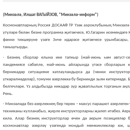
(Минзәлә, Илшат ВАГЫЙЗОВ, “Минзәлә-информ”)
Космонавтларның Россия ДОСААФ ТР Үзәк аэроклубының Минзәлә 
үтүләре белән безне программа җитәкчесе, Ю.Гагарин исемендәге 
фәнни тикшерүне үзәге 3нче идарәсе җитәкчесе урынбасары
таныштырды.
- Безнең сборлар елына ике тапкыр (май-июнь һәм август-се
пандемиясе сәбәпле, май-июнь айларында үтәсе сборларын к
берникадәр ситуацияне катлауландырса да (чөнки инструкт
үткәрәлмәделәр), гомуми әзерлеккә бу бернинди зыян китермәде. 
белгечләре. Үз алдыбызда никадәр зур җаваплылык торганын аңла
Рень.
- Минзәләдә без әзерлекнең бер төрен – махсус парашют әзерлеген 
техниканы кулланабыз, җирле инструкторларны җәлеп итәбез. Аер
килә. Алар безнең инструкторлар өчен дә аерым позицияләр б
космонавтлар әзерләү үзәгендә мондый мөмкинлекләр юк, 