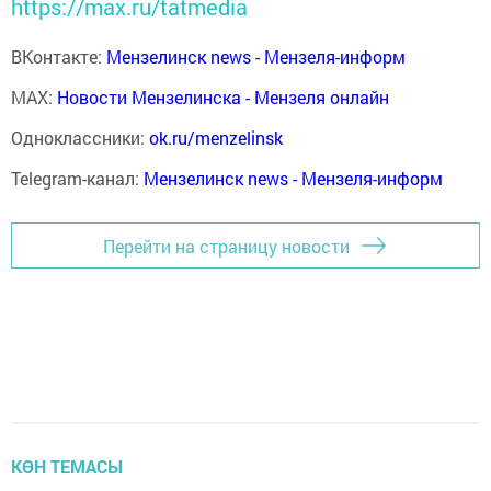
https://max.ru/tatmedia
ВКонтакте:
Мензелинск news - Мензеля-информ
MAX:
Новости Мензелинска - Мензеля онлайн
Одноклассники:
ok.ru/menzelinsk
Telegram-канал:
Мензелинск news - Мензеля-информ
Перейти на страницу новости
КӨН ТЕМАСЫ