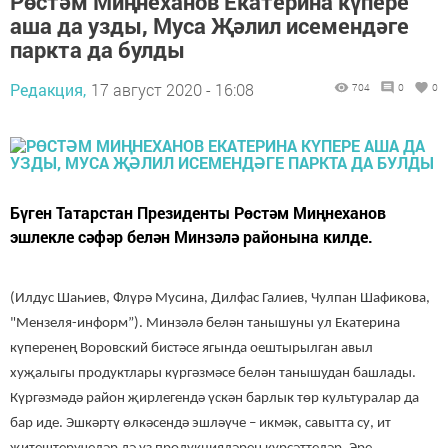
Рөстәм Миңнеханов Екатерина күпере
аша да узды, Муса Җәлил исемендәге
паркта да булды
Редакция,
17 август 2020 - 16:08
704
0
0
Бүген Татарстан Президенты Рөстәм Миңнеханов
эшлекле сәфәр белән Минзәлә районына килде.
(Илдус Шаһиев, Флүрә Мусина, Дилфас Галиев, Чулпан Шафикова,
"Мензеля-информ”). Минзәлә белән танышуны ул Екатерина
күперенең Воровский бистәсе ягында оештырылган авыл
хуҗалыгы продуктлары күргәзмәсе белән танышудан башлады.
Күргәзмәдә район җирлегендә үскән барлык төр культуралар да
бар иде. Эшкәртү өлкәсендә эшләүче – икмәк, савытта су, ит