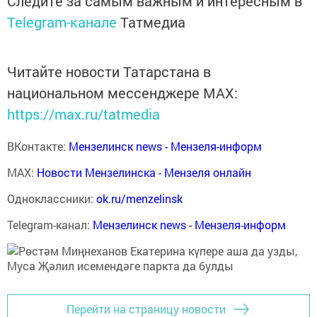
Следите за самым важным и интересным в
Telegram-канале
Татмедиа
Читайте новости Татарстана в
национальном мессенджере MАХ:
https://max.ru/tatmedia
ВКонтакте:
Мензелинск news - Мензеля-информ
MAX:
Новости Мензелинска - Мензеля онлайн
Одноклассники:
ok.ru/menzelinsk
Telegram-канал:
Мензелинск news - Мензеля-информ
Перейти на страницу новости