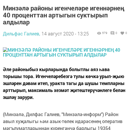
Минзәлә районы игенчеләре игеннәрнең
40 проценттан артыгын суктырып
алдылар
Дильфас Галиев,
14 август 2020 - 13:25
579
0
0
Әле районыбыз кырларында болытлы аяз һава
торышы тора. Игенчеләребезгә тулы көчкә урып-җыю
эшләрен дәвам итеп, уракта тагы да шушы темпларны
арттырып, максималь хезмәт җитештерүчәнлеге белән
эшләү зарури.
(Минзәлә, Дилфас Галиев, "Минзәлә-информ") Район
авыл хуҗалыгы һәм азык-төлек идарәсенең оператив
мәгълүматларыннан күренгәнчә барлыгы 19354