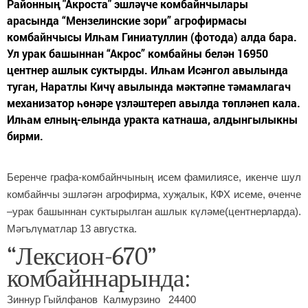
Районның "Акроста" эшләүче комбайнчылары
арасында “Мензелинские зори” агрофирмасы
комбайнчысы Илһам Гиниатуллин (фотода) алда бара.
Ул урак башыннан “Акрос” комбайны белән 16950
центнер ашлык суктырды. Илһам Исәнгол авылында
туган, Наратлы Кичү авылында мәктәпне тәмамлагач
механизатор һөнәре үзләштереп авылда төпләнеп кала.
Илһам елның-елында уракта катнаша, алдынгылыкны
бирми.
Беренче графа-комбайнчының исем фамилиясе, икенче шул
комбайнчы эшләгән агрофирма, хуҗалык, КФХ исеме, өченче
–урак башыннан суктырылган ашлык күләме(центнерларда).
Мәгълүматлар 13 августка.
“Лексион-670”
комбайннарында:
Зиннур Гыйлфанов Калмурзино 24400