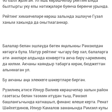
90 балл җыйган. Ул яшь көрәшчеләр рейтингында
былтыргы уку елы нәтиҗәләре буенча беренче урында.
Рейтинг химаячеләре көрәш залында эшләүче Гүзәл
ханым хакында да онытмаганнар.
Балалар белән эшләүдә бөтен яңалыкны Рәмзилдән
көтәргә була. Матур рейтинг чыгару бер хәл, балаларга
әти- әниләре алдында конвертта акча бирү һәркемнең
дә килми. Акчаны каяндыр табарга кирәк, бюджеттан
алынмаган ул.
Бу акчаны аңа элеккеге шәкертләре биргән.
Рүзилнең әтисе Илнур Вәлиев көрәшчеләр залын район
газетасы белән тәэмин итүдән тыш, Рәмзил
башлангычында катнашып, финанс өлеше кертә. Ренат
Шәйхетдинов, Илнур Камалов заманында Рәмзил кулы