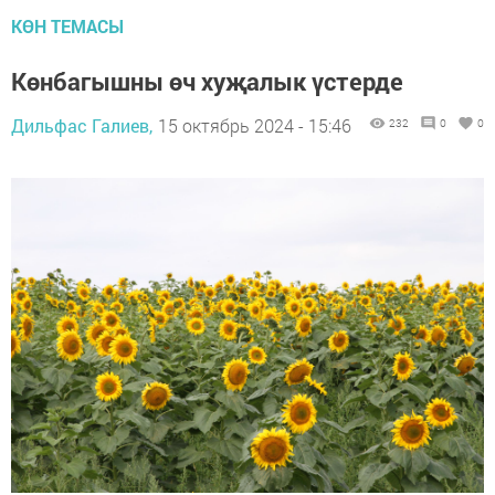
КӨН ТЕМАСЫ
Көнбагышны өч хуҗалык үстерде
Дильфас Галиев,
15 октябрь 2024 - 15:46
232
0
0