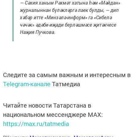
— Сәхия ханым Рәхмәт хатына һәм «Мәйдан»
журналыннан бүләкләргә лаек булды, — дип
хәбәр итте «Минзәлә-информ» га «Сибелә
чәчәк» әдәби-иҗади берләшмәсе җитәкчесе
Наҗия Пучкова.
Следите за самым важным и интересным в
Telegram-канале
Татмедиа
Читайте новости Татарстана в
национальном мессенджере MАХ:
https://max.ru/tatmedia