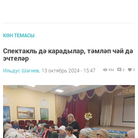
КӨН ТЕМАСЫ
Спектакль дә карадылар, тәмләп чәй дә
эчтеләр
Ильдус Шагиев,
13 октябрь 2024 - 15:47
334
0
0