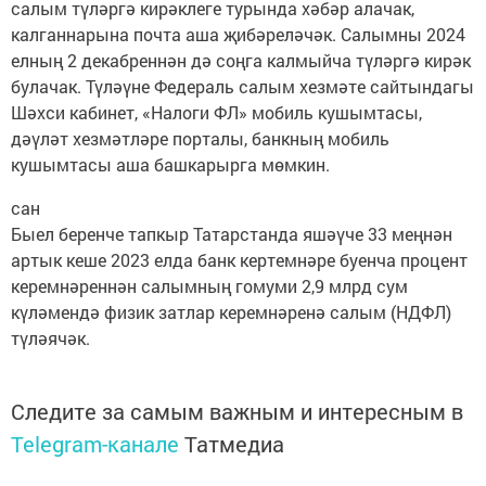
салым түләргә кирәклеге турында хәбәр алачак,
калганнарына почта аша җибәреләчәк. Салымны 2024
елның 2 декабреннән дә соңга калмыйча түләргә кирәк
булачак. Түләүне Федераль салым хезмәте сайтындагы
Шәхси кабинет, «Налоги ФЛ» мобиль кушымтасы,
дәүләт хезмәтләре порталы, банкның мобиль
кушымтасы аша башкарырга мөмкин.
сан
Быел беренче тапкыр Татарстанда яшәүче 33 меңнән
артык кеше 2023 елда банк кертемнәре буенча процент
керемнәреннән салымның гомуми 2,9 млрд сум
күләмендә физик затлар керемнәренә салым (НДФЛ)
түләячәк.
Следите за самым важным и интересным в
Telegram-канале
Татмедиа