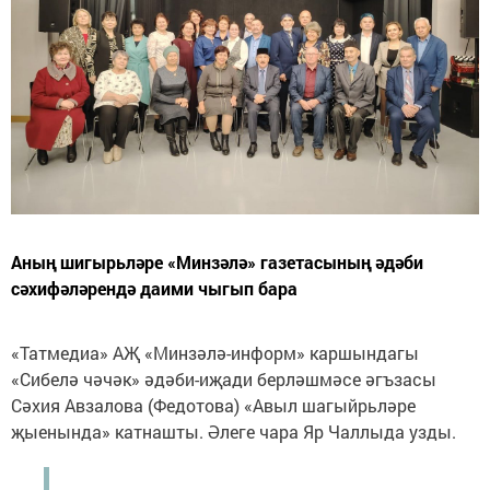
Аның шигырьләре «Минзәлә» газетасының әдәби
сәхифәләрендә даими чыгып бара
«Татмедиа» АҖ «Минзәлә-информ» каршындагы
«Сибелә чәчәк» әдәби-иҗади берләшмәсе әгъзасы
Сәхия Авзалова (Федотова) «Авыл шагыйрьләре
җыенында» катнашты. Әлеге чара Яр Чаллыда узды.