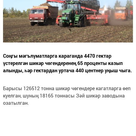
Соңгы мәгълүматларга караганда 4470 гектар
үстерелгән шикәр чөгендеренең 65 проценты казып
алынды, һәр гектардан уртача 440 центнер уңыш чыга.
Барысы 126512 тонна шикәр чөгендере кагатларга өеп
куелган, шуның 18165 тоннасы Зәй шикәр заводына
озатылган.