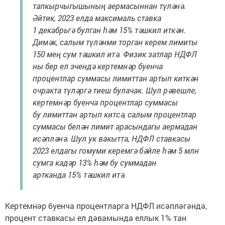
тапкырчыгышының аермасыннан түләнә.
Әйтик, 2023 елда максималь ставка
1 декабрьгә булган һәм 15% тәшкил иткән.
Димәк, салым түләнми торган керем лимиты
150 мең сум тәшкил итә. Физик затлар НДФЛ
ны бер ел эчендә кертемнәр буенча
процентлар суммасы лимиттан артып киткән
очракта түләргә тиеш булачак. Шул рәвешле,
кертемнәр буенча процентлар суммасы
бу лимиттан артып китсә, салым процентлар
суммасы белән лимит арасындагы аермадан
исәпләнә. Шул ук вакытта, НДФЛ ставкасы
2023 елдагы гомуми керемгә бәйле һәм 5 млн
сумга кадәр 13% һәм бу суммадан
артканда 15% тәшкил итә.
Кертемнәр буенча процентларга НДФЛ исәпләгәндә,
процент ставкасы ел дәвамында еллык 1% тан