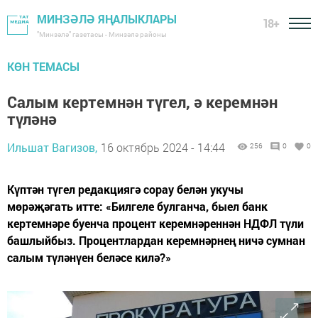
МИНЗӘЛӘ ЯҢАЛЫКЛАРЫ
18+
"Минзәлә" газетасы - Минзәлә районы
КӨН ТЕМАСЫ
Салым кертемнән түгел, ә керемнән
түләнә
Ильшат Вагизов,
16 октябрь 2024 - 14:44
256
0
0
Күптән түгел редакциягә сорау белән укучы
мөрәҗәгать итте: «Билгеле булганча, быел банк
кертемнәре буенча процент керемнәреннән НДФЛ түли
башлыйбыз. Процентлардан керемнәрнең ничә сумнан
салым түләнүен беләсе килә?»