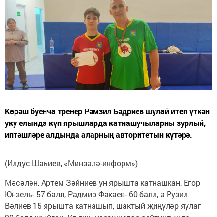
Көрәш буенча тренер Рәмзил Бәдриев шулай итеп үткән
уку елында күп ярышларда катнашучыларны зурлый,
иптәшләре алдында аларның авторитетын күтәрә.
(Илдус Шаһиев, «Минзәлә-информ»)
Мәсәлән, Артем Зәйниев ун ярышта катнашкан, Егор
Юнзель- 57 балл, Радмир Факаев- 60 балл, ә Рузил
Вәлиев 15 ярышта катнашып, шактый җиңүләр яулап