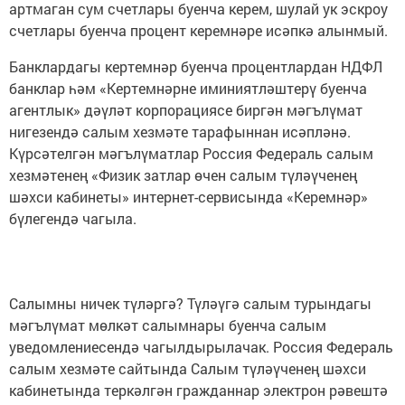
артмаган сум счетлары буенча керем, шулай ук эскроу
счетлары буенча процент керемнәре исәпкә алынмый.
Банклардагы кертемнәр буенча процентлардан НДФЛ
банклар һәм «Кертемнәрне иминиятләштерү буенча
агентлык» дәүләт корпорациясе биргән мәгълүмат
нигезендә салым хезмәте тарафыннан исәпләнә.
Күрсәтелгән мәгълүматлар Россия Федераль салым
хезмәтенең «Физик затлар өчен салым түләүченең
шәхси кабинеты» интернет-сервисында «Керемнәр»
бүлегендә чагыла.
Салымны ничек түләргә? Түләүгә салым турындагы
мәгълүмат мөлкәт салымнары буенча салым
уведомлениесендә чагылдырылачак. Россия Федераль
салым хезмәте сайтында Салым түләүченең шәхси
кабинетында теркәлгән гражданнар электрон рәвештә