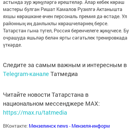
астында зур җиңүләргә ирештеләр. Алар кебек көрәш
мастеры булган Ришат Камалов Рүзилгә Актанышта
яхшы көрәшкәне өчен персональ премия дә өстәде. Ул
районның иң данлыклы көрәшчеләрнең берсе.
Татарстан гына түгел, Россия беренчелеге җиңүчесе. Бу
очрашуда яшьләр белән ярты сәгатьлек тренировкада
үткәрде.
Следите за самым важным и интересным в
Telegram-канале
Татмедиа
Читайте новости Татарстана в
национальном мессенджере MАХ:
https://max.ru/tatmedia
ВКонтакте:
Мензелинск news - Мензеля-информ