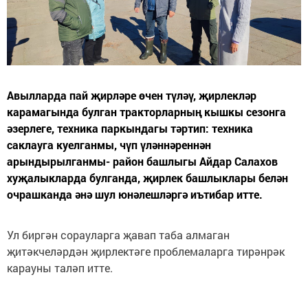
Авылларда пай җирләре өчен түләү, җирлекләр
карамагында булган тракторларның кышкы сезонга
әзерлеге, техника паркындагы тәртип: техника
саклауга куелганмы, чүп үләннәреннән
арындырылганмы- район башлыгы Айдар Салахов
хуҗалыкларда булганда, җирлек башлыклары белән
очрашканда әнә шул юнәлешләргә иътибар итте.
Ул биргән сорауларга җавап таба алмаган
җитәкчеләрдән җирлектәге проблемаларга тирәнрәк
карауны таләп итте.