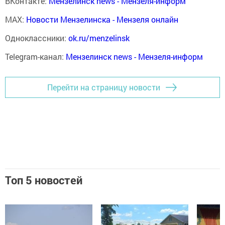
ВКонтакте:
Мензелинск news - Мензеля-информ
MAX:
Новости Мензелинска - Мензеля онлайн
Одноклассники:
ok.ru/menzelinsk
Telegram-канал:
Мензелинск news - Мензеля-информ
Перейти на страницу новости
Топ 5 новостей