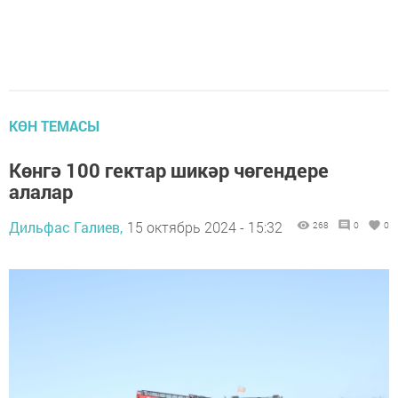
КӨН ТЕМАСЫ
Көнгә 100 гектар шикәр чөгендере
алалар
Дильфас Галиев,
15 октябрь 2024 - 15:32
268
0
0