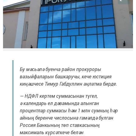
Бу мәсьәлә буенча район прокуроры
вазыйфаларын башкаручы, кече юстиция
киңәшчесе Тимур Габдуллин аңлатма бирде.
— НДФЛ кертем суммасынан түгел,
ә календарь ел дәвамында алынган
процентлар суммасы һәм 1 млн сумның һәр
айның беренче числосына гамәлдә булган
Россия Банкының төп ставкасының
максималь күрсәткече белән