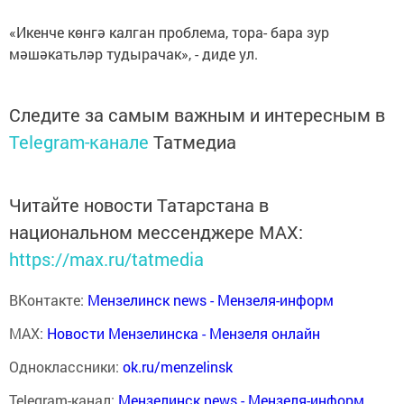
«Икенче көнгә калган проблема, тора- бара зур
мәшәкатьләр тудырачак», - диде ул.
Следите за самым важным и интересным в
Telegram-канале
Татмедиа
Читайте новости Татарстана в
национальном мессенджере MАХ:
https://max.ru/tatmedia
ВКонтакте:
Мензелинск news - Мензеля-информ
MAX:
Новости Мензелинска - Мензеля онлайн
Одноклассники:
ok.ru/menzelinsk
Telegram-канал:
Мензелинск news - Мензеля-информ