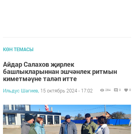
КӨН ТЕМАСЫ
Айдар Салахов җирлек
башлыкларыннан эшчәнлек ритмын
киметмәүне таләп итте
Ильдус Шагиев,
15 октябрь 2024 - 17:02
284
0
0