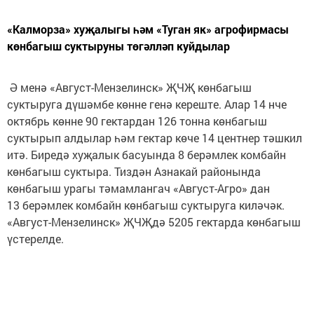
«Калморза» хуҗалыгы һәм «Туган як» агрофирмасы
көнбагыш суктыруны төгәлләп куйдылар
Ә менә «Август-Мензелинск» ҖЧҖ көнбагыш
суктыруга дүшәмбе көнне генә кереште. Алар 14 нче
октябрь көнне 90 гектардан 126 тонна көнбагыш
суктырып алдылар һәм гектар көче 14 центнер тәшкил
итә. Биредә хуҗалык басуында 8 берәмлек комбайн
көнбагыш суктыра. Тиздән Азнакай районында
көнбагыш урагы тәмамлангач «Август-Агро» дан
13 берәмлек комбайн көнбагыш суктыруга киләчәк.
«Август-Мензелинск» ҖЧҖдә 5205 гектарда көнбагыш
үстерелде.