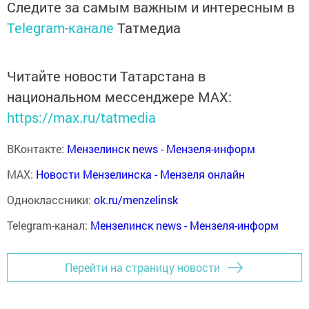
Следите за самым важным и интересным в
Telegram-канале
Татмедиа
Читайте новости Татарстана в
национальном мессенджере MАХ:
https://max.ru/tatmedia
ВКонтакте:
Мензелинск news - Мензеля-информ
MAX:
Новости Мензелинска - Мензеля онлайн
Одноклассники:
ok.ru/menzelinsk
Telegram-канал:
Мензелинск news - Мензеля-информ
Перейти на страницу новости