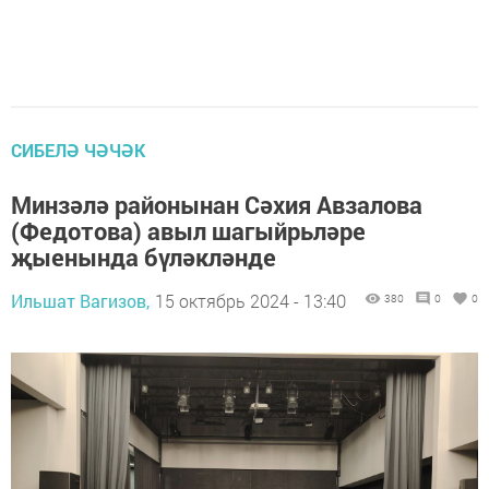
СИБЕЛӘ ЧӘЧӘК
Минзәлә районынан Сәхия Авзалова
(Федотова) авыл шагыйрьләре
җыенында бүләкләнде
Ильшат Вагизов,
15 октябрь 2024 - 13:40
380
0
0