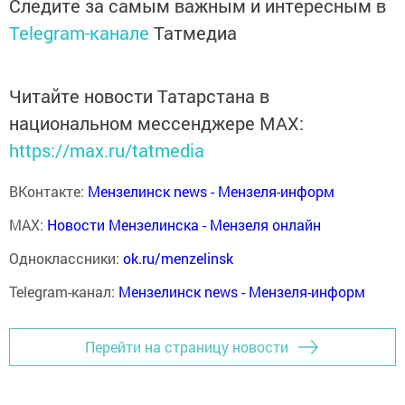
Следите за самым важным и интересным в
Telegram-канале
Татмедиа
Читайте новости Татарстана в
национальном мессенджере MАХ:
https://max.ru/tatmedia
ВКонтакте:
Мензелинск news - Мензеля-информ
MAX:
Новости Мензелинска - Мензеля онлайн
Одноклассники:
ok.ru/menzelinsk
Telegram-канал:
Мензелинск news - Мензеля-информ
Перейти на страницу новости