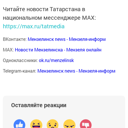
Читайте новости Татарстана в
национальном мессенджере MАХ:
https://max.ru/tatmedia
ВКонтакте:
Мензелинск news - Мензеля-информ
MAX:
Новости Мензелинска - Мензеля онлайн
Одноклассники:
ok.ru/menzelinsk
Telegram-канал:
Мензелинск news - Мензеля-информ
Оставляйте реакции