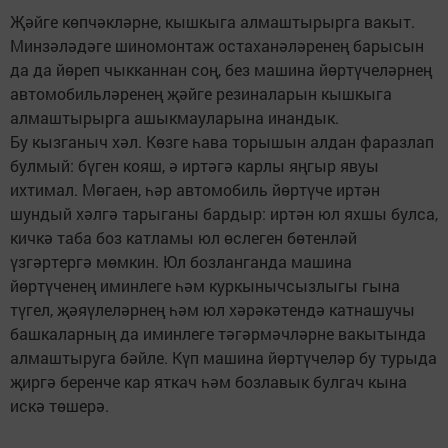
Җәйге көпчәкләрне, кышкыга алмаштырырга вакыт.
Минзәләдәге шиномонтаж остаханәләренең барысын
да да йөреп чыкканнан соң, без машина йөртүчеләрнең
автомобильләренең җәйге резиналарын кышкыга
алмаштырырга ашыкмауларына инандык.
Бу кызганыч хәл. Көзге һава торышын алдан фаразлап
булмый: бүген кояш, ә иртәгә карлы яңгыр явуы
ихтимал. Мөгаен, һәр автомобиль йөртүче иртән
шундый хәлгә тарыганы бардыр: иртән юл яхшы булса,
кичкә таба боз катламы юл өслеген бөтенләй
үзгәртергә мөмкин. Юл бозланганда машина
йөртүченең иминлеге һәм куркынычсызлыгы гына
түгел, җәяүлеләрнең һәм юл хәрәкәтендә катнашучы
башкаларның да иминлеге тәгәрмәчләрне вакытында
алмаштыруга бәйле. Күп машина йөртүчеләр бу турыда
җиргә беренче кар яткач һәм бозлавык булгач кына
искә төшерә.