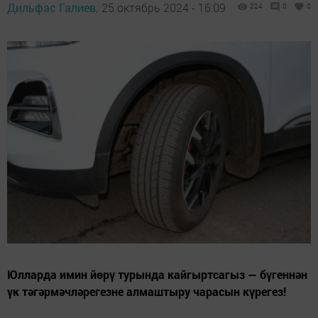
Дильфас Галиев,
25 октябрь 2024 - 16:09
224
0
0
Юлларда имин йөрү турында кайгыртсагыз — бүгеннән
үк тәгәрмәчләрегезне алмаштыру чарасын күрегез!