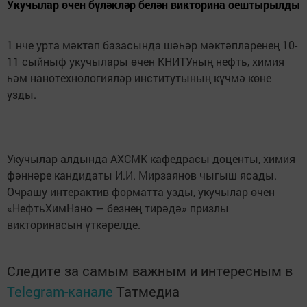
Укучылар өчен бүләкләр белән викторина оештырылды
1 нче урта мәктәп базасында шәһәр мәктәпләренең 10-
11 сыйныф укучылары өчен КНИТУның нефть, химия
һәм нанотехнологияләр институтының күчмә көне
узды.
Укучылар алдында АХСМК кафедрасы доценты, химия
фәннәре кандидаты И.И. Мирзаянов чыгыш ясады.
Очрашу интерактив форматта узды, укучылар өчен
«НефтьХимНано — безнең тирәдә» призлы
викторинасын үткәрелде.
Следите за самым важным и интересным в
Telegram-канале
Татмедиа