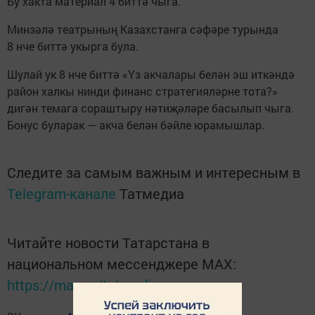
Бу хакта материал 4 биттә чыга.
Минзәлә театрының Казахстанга сәфәре турында
8 нче биттә укырга була.
Шулай ук 8 нче биттә «Үз акчалары белән эш иткәндә
район халкы нинди финанс стратегияләрне тота?»
дигән темага сораштыру нәтиҗәләре басылып чыга.
Бонус буларак — акча белән бәйле юрамышлар.
Следите за самым важным и интересным в
Telegram-канале
Татмедиа
Читайте новости Татарстана в
национальном мессенджере MАХ:
https://max.ru/tatmedia