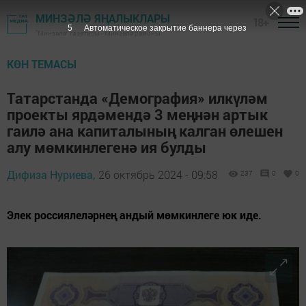
МИНЗӘЛӘ ЯҢАЛЫКЛАРЫ
18+
3
Автоматическое закрытие баннера через
"Минзәлә" газетасы - Минзәлә районы
КӨН ТЕМАСЫ
Татарстанда «Демография» илкүләм
проекты ярдәмендә 3 меңнән артык
гаилә ана капиталының калган өлешен
алу мөмкинлегенә ия булды
Дифиза Нуриева,
26 октябрь 2024 - 09:58
237
0
0
Элек россиялеләрнең андый мөмкинлеге юк иде.