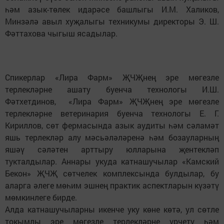
һәм азык-төлек идарәсе башлыгы И.М. Халиков,
Минзәлә авыл хуҗалыгы техникумы директоры Э. Ш.
Фәттахова чыгыш ясадылар.
Спикерлар «Лира Фарм» ҖЧҖнең эре мөгезле
терлекләрне ашату буенча технологы И.Ш.
Фәтхетдинов, «Лира Фарм» ҖЧҖнең эре мөгезле
терлекләрне ветеринария буенча технологы Е. Г.
Кириллов, сөт фермасында азык аудиты һәм сәламәт
яшь терлекләр алу мәсьәләләренә һәм бозауларның
яшәү сәләтен арттыру юлларына җентекләп
тукталдылар. Аннары укуда катнашучылар «Камский
Бекон» ҖЧҖ сөтчелек комплексында булдылар, бу
аларга әлеге мөһим эшнең практик аспектларын күзәтү
мөмкинлеге бирде.
Алда катнашучыларны икенче уку көне көтә, ул сөтле
токымлы эре мөгезле терлекләрне үрчетү һәм