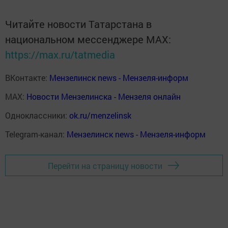
Читайте новости Татарстана в
национальном мессенджере MАХ:
https://max.ru/tatmedia
ВКонтакте:
Мензелинск news - Мензеля-информ
MAX:
Новости Мензелинска - Мензеля онлайн
Одноклассники:
ok.ru/menzelinsk
Telegram-канал:
Мензелинск news - Мензеля-информ
Перейти на страницу новости