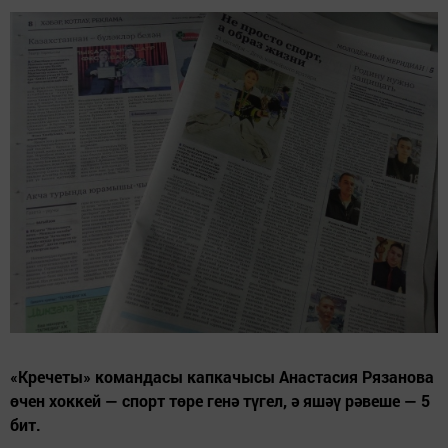
«Кречеты» командасы капкачысы Анастасия Рязанова
өчен хоккей — спорт төре генә түгел, ә яшәү рәвеше — 5
бит.