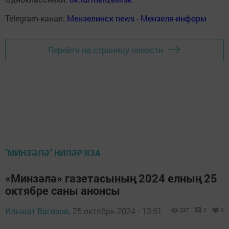
Telegram-канал:
Мензелинск news - Мензеля-информ
Перейти на страницу новости
"МИНЗӘЛӘ" НИЛӘР ЯЗА
«Минзәлә» газетасының 2024 елның 25
октябре саны анонсы
Ильшат Вагизов,
25 октябрь 2024 - 13:51
297
0
0