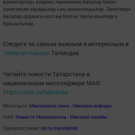
волонтерлар» әзерлек төркеменең балалар белән
занятиесен карадылар һәм анализладылар. Занятиедә
балалар ярдәмгә мохтаҗ булган төрле кешеләргә
булыштылар.
Следите за самым важным и интересным в
Telegram-канале
Татмедиа
Читайте новости Татарстана в
национальном мессенджере MАХ:
https://max.ru/tatmedia
ВКонтакте:
Мензелинск news - Мензеля-информ
MAX:
Новости Мензелинска - Мензеля онлайн
Одноклассники:
ok.ru/menzelinsk