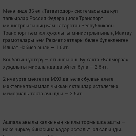
Менә инде 35 ел «Татавтодор» системасында күп
тапкырлар Россия Федерациясе Транспорт
министрлыгының һәм Татарстан Республикасы
Транспорт һәм юл хуҗалыгы министрлыгының Мактау
грамоталары һәм Рәхмәт хатлары белән бүләкләнгән
Илшат Нәбиев эшли — 1 бит.
Көнбагыш үстерү — отышлы эш. Бу хакта «Калморза»
хуҗалыгы мисалында да әйтеп була — 2 бит.
2 нче урта мәктәптә МХО да һәлак булган әлеге
мәктәпне тәмамлап чыккан якташлар истәлегенә
мемориаль такта ачылды — 3 бит.
Ашпала авылы халкының хыялы тормышка ашты —
иске чиркәү бинасына кадәр асфальт юл салынды.