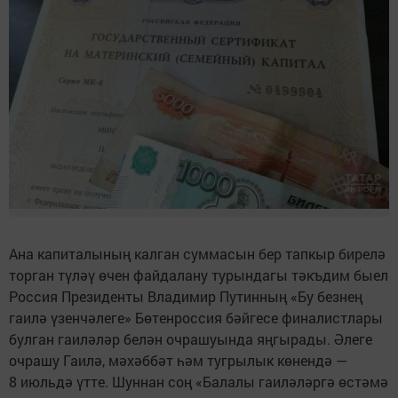
Ана капиталының калган суммасын бер тапкыр бирелә
торган түләү өчен файдалану турындагы тәкъдим быел
Россия Президенты Владимир Путинның «Бу безнең
гаилә үзенчәлеге» Бөтенроссия бәйгесе финалистлары
булган гаиләләр белән очрашуында яңгырады. Әлеге
очрашу Гаилә, мәхәббәт һәм тугрылык көнендә —
8 июльдә үтте. Шуннан соң «Балалы гаиләләргә өстәмә