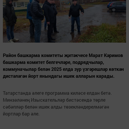
Район башкарма комитеты җитәкчесе Марат Кәримов
башкарма комитет белгечләре, подрядчылар,
коммуначылар белән 2025 елда зур үзгәрешләр көткән
дистәләгән йорт янындагы ишек алларын карады.
Татарстанда әлеге программа киләсе елдан бетә.
Минзәләнең Изыскательләр бистәсендә төрле
сәбәпләр белән ишек алды төзекләндерелмәгән
йортлар бар әле.