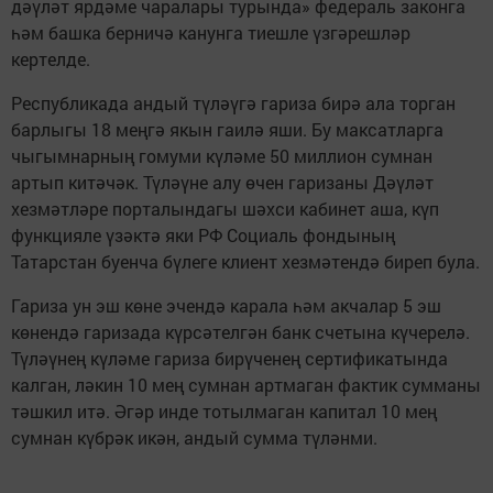
дәүләт ярдәме чаралары турында» федераль законга
һәм башка берничә канунга тиешле үзгәрешләр
кертелде.
Республикада андый түләүгә гариза бирә ала торган
барлыгы 18 меңгә якын гаилә яши. Бу максатларга
чыгымнарның гомуми күләме 50 миллион сумнан
артып китәчәк. Түләүне алу өчен гаризаны Дәүләт
хезмәтләре порталындагы шәхси кабинет аша, күп
функцияле үзәктә яки РФ Социаль фондының
Татарстан буенча бүлеге клиент хезмәтендә биреп була.
Гариза ун эш көне эчендә карала һәм акчалар 5 эш
көнендә гаризада күрсәтелгән банк счетына күчерелә.
Түләүнең күләме гариза бирүченең сертификатында
калган, ләкин 10 мең сумнан артмаган фактик сумманы
тәшкил итә. Әгәр инде тотылмаган капитал 10 мең
сумнан күбрәк икән, андый сумма түләнми.