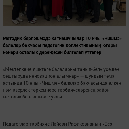
Методик берләшмәдә катнашучылар 10 нчы «Чишмә»
балалар бакчасы педагогик коллективының югары
һөнәри осталык дәрәҗәсен билгеләп үттеләр
«Мәктәпкәчә яшьтәге балаларны танып-белү үсешен
оештыруда инновацион алымнар» — шундый тема
астында 10 нчы «Чишмә» балалар бакчасында өлкән
һәм әзерлек төркемнәре тәрбиячеләренең район
методик берләшмәсе узды.
Педагоглар тәрбияче Ләйсән Рафиковнаның «Без —