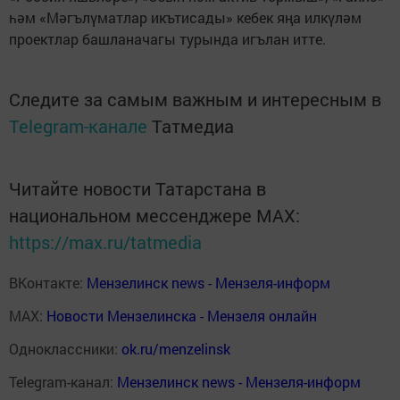
һәм «Мәгълүматлар икътисады» кебек яңа илкүләм
проектлар башланачагы турында игълан итте.
Следите за самым важным и интересным в
Telegram-канале
Татмедиа
Читайте новости Татарстана в
национальном мессенджере MАХ:
https://max.ru/tatmedia
ВКонтакте:
Мензелинск news - Мензеля-информ
MAX:
Новости Мензелинска - Мензеля онлайн
Одноклассники:
ok.ru/menzelinsk
Telegram-канал:
Мензелинск news - Мензеля-информ