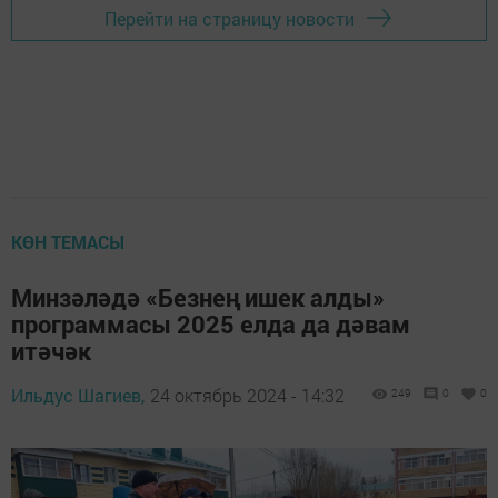
Перейти на страницу новости
КӨН ТЕМАСЫ
Минзәләдә «Безнең ишек алды»
программасы 2025 елда да дәвам
итәчәк
Ильдус Шагиев,
24 октябрь 2024 - 14:32
249
0
0