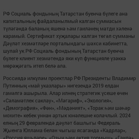
РФ Социаль фондының Татарстан буенча бүлеге ана
капиталының файдаланылмый калган суммасын
түләгәндә баланың яшенә һәм гаиләнең матди хәленә
карамый. Сертификат хуҗалары калган төгәл сумманы
Дәүләт хезмәтләре порталындагы шәхси кабинетта,
шулай ук РФ Социаль фондының Татарстан буенча
бүлеге клиент хезмәтендә яки күп функцияле үзәккә
мөрәҗәгать итеп белә ала.
Россиядә илкүләм проектлар РФ Президенты Владимир
Путинның «май указлары» нигезендә 2019 елдан
гамәлгә ашырыла. Алар илнең стратегик үсеше өчен
«Сәламәтлек саклау», «Мәгариф», «Экология»,
«Демография», «Фән», «Мәдәният», «Торак һәм шәһәр
мохите» кебек уннан артык юнәлешне колачлый. 2024
елның 29 февралендә дәүләт башлыгы Федераль
Җыенга Юллама белән чыгыш ясаганда «Кадрлар»,
«Россия яшьләре», «Озын һәм актив тормыш», «Гаилә»