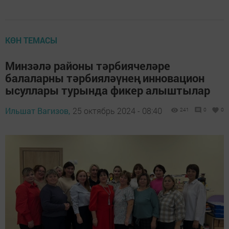
КӨН ТЕМАСЫ
Минзәлә районы тәрбиячеләре
балаларны тәрбияләүнең инновацион
ысуллары турында фикер алыштылар
Ильшат Вагизов,
25 октябрь 2024 - 08:40
241
0
0