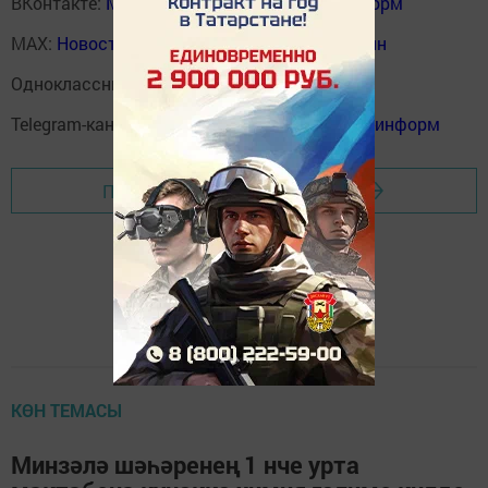
ВКонтакте:
Мензелинск news - Мензеля-информ
MAX:
Новости Мензелинска - Мензеля онлайн
Одноклассники:
ok.ru/menzelinsk
Telegram-канал:
Мензелинск news - Мензеля-информ
Перейти на страницу новости
КӨН ТЕМАСЫ
Минзәлә шәһәренең 1 нче урта