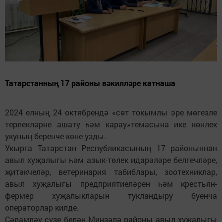
Татарстанның 17 районы вәкилләре катнаша
2024 елның 24 октябрендә «сөт токымлы эре мөгезле
терлекләрне ашату һәм карау»темасына ике көнлек
укуның беренче көне узды.
Укырга Татарстан Республикасының 17 районыннан
авыл хуҗалыгы һәм азык-төлек идарәләре белгечләре,
җитәкчеләр, ветеринария табиблары, зоотехниклар,
авыл хуҗалыгы предприятиеләрен һәм крестьян-
фермер хуҗалыкларын тукландыру буенча
операторлар килде.
Сәламләү сүзе белән Минзәлә районы авыл хуҗалыгы