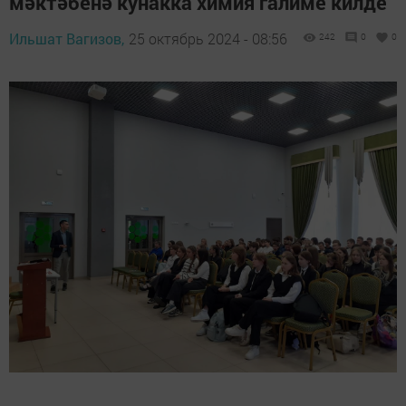
мәктәбенә кунакка химия галиме килде
Ильшат Вагизов,
25 октябрь 2024 - 08:56
242
0
0