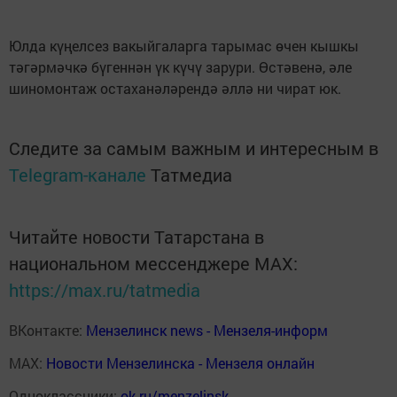
Юлда күңелсез вакыйгаларга тарымас өчен кышкы
тәгәрмәчкә бүгеннән үк күчү зарури. Өстәвенә, әле
шиномонтаж остаханәләрендә әллә ни чират юк.
Следите за самым важным и интересным в
Telegram-канале
Татмедиа
Читайте новости Татарстана в
национальном мессенджере MАХ:
https://max.ru/tatmedia
ВКонтакте:
Мензелинск news - Мензеля-информ
MAX:
Новости Мензелинска - Мензеля онлайн
Одноклассники:
ok.ru/menzelinsk