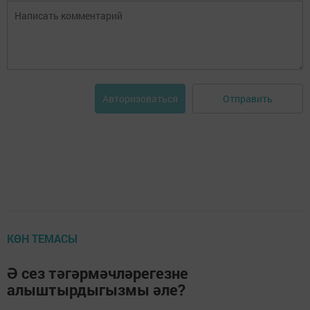
Отправить
Авторизоваться
КӨН ТЕМАСЫ
Ә сез тәгәрмәчләрегезне
алыштырдыгызмы әле?