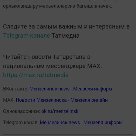
орлыкландыру мәсьәләләренә багышланачак.
Следите за самым важным и интересным в
Telegram-канале
Татмедиа
Читайте новости Татарстана в
национальном мессенджере MАХ:
https://max.ru/tatmedia
ВКонтакте:
Мензелинск news - Мензеля-информ
MAX:
Новости Мензелинска - Мензеля онлайн
Одноклассники:
ok.ru/menzelinsk
Telegram-канал:
Мензелинск news - Мензеля-информ