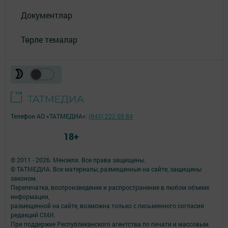
Документлар
Төрле темалар
Телефон АО «ТАТМЕДИА»:
(843) 222 09 84
18+
© 2011 - 2026. Мензеля. Все права защищены.
© ТАТМЕДИА. Все материалы, размещенные на сайте, защищены
законом.
Перепечатка, воспроизведение и распространение в любом объеме
информации,
размещенной на сайте, возможна только с письменного согласия
редакций СМИ.
При поддержке Республиканского агентства по печати и массовым