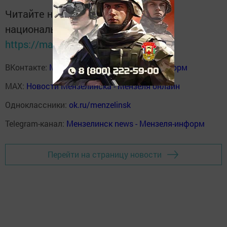
Читайте новости Татарстана в
национальном мессенджере MАХ:
https://max.ru/tatmedia
ВКонтакте:
Мензелинск news - Мензеля-информ
MAX:
Новости Мензелинска - Мензеля онлайн
Одноклассники:
ok.ru/menzelinsk
Telegram-канал:
Мензелинск news - Мензеля-информ
Перейти на страницу новости