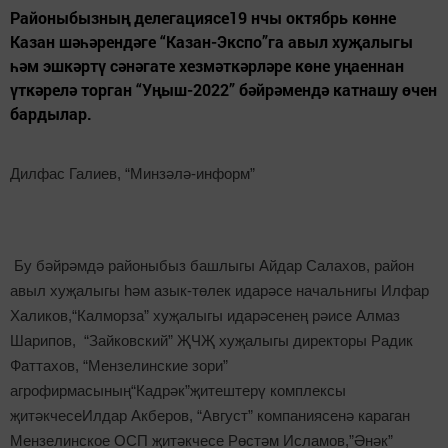
Районыбызның делегациясе19 нчы октябрь көнне
Казан шәһәрендәге “Казан-Экспо”га авыл хуҗалыгы
һәм эшкәртү сәнәгате хезмәткәрләре көне уңаеннан
үткәрелә торган “Уңыш-2022” бәйрәмендә катнашу өчен
бардылар.
Дилфас Галиев, “Минзәлә-информ”
Бу бәйрәмдә районыбыз башлыгы Айдар Салахов, район
авыл хуҗалыгы һәм азык-төлек идарәсе начальнигы Илфар
Халиков,“Калморза” хуҗалыгы идарәсенең рәисе Алмаз
Шарипов, “Зайковский” ҖЧҖ хуҗалыгы директоры Радик
Фаттахов, “Мензелинские зори”
агрофирмасының“Кадрәк”җитештерү комплексы
җитәкчесеИлдар Акберов, “Август” компаниясенә караган
Мензелинское ОСП җитәкчесе Рөстәм Исламов,”Әнәк”