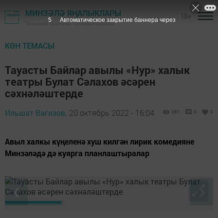
МИНЗӘЛӘ ЯҢАЛЫКЛАРЫ
18+
4
Автоматическое закрытие баннера через
"Минзәлә" газетасы - Минзәлә районы
КӨН ТЕМАСЫ
Тауасты Байлар авылы «Нур» халык
театры Булат Сәлахов әсәрен
сәхнәләштерде
Ильшат Вагизов,
20 октябрь 2022 - 16:04
381
0
0
Авыл халкы күңеленә хуш килгән лирик комедияне
Минзәләдә дә куярга планлаштыралар
❮
❯