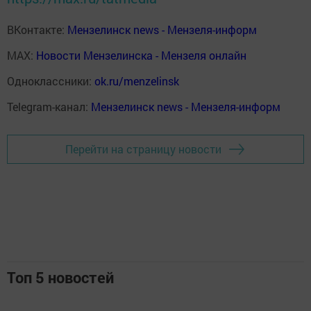
ВКонтакте:
Мензелинск news - Мензеля-информ
MAX:
Новости Мензелинска - Мензеля онлайн
Одноклассники:
ok.ru/menzelinsk
Telegram-канал:
Мензелинск news - Мензеля-информ
Перейти на страницу новости
Топ 5 новостей