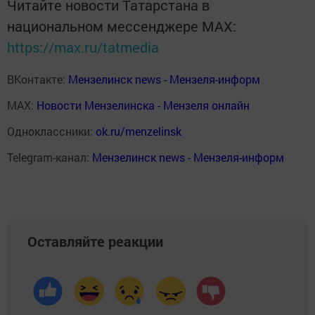
Читайте новости Татарстана в
национальном мессенджере MАХ:
https://max.ru/tatmedia
ВКонтакте:
Мензелинск news - Мензеля-информ
MAX:
Новости Мензелинска - Мензеля онлайн
Одноклассники:
ok.ru/menzelinsk
Telegram-канал:
Мензелинск news - Мензеля-информ
Оставляйте реакции