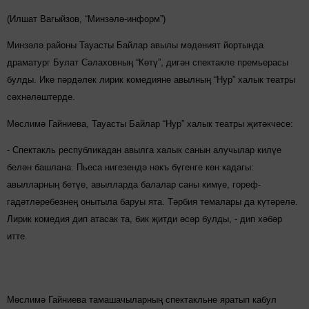
(Илшат Вагыйзов, “Минзәлә-информ”)
Минзәлә районы Тауасты Байлар авылы мәдәният йортында
драматург Булат Сәлаховның “Көтү”, дигән спектакле премьерасы
булды. Ике пәрдәлек лирик комедияне авылның “Нур” халык театры
сәхнәләштерде.
Мөслимә Гайниева, Тауасты Байлар “Нур” халык театры җитәкчесе:
- Спектакль республикадан авылга халык санын алучылар килүе
белән башлана. Пьеса нигезендә нәкъ бүгенге көн кадагы:
авылларның бетүе, авылларда балалар саны кимүе, гореф-
гадәтләребезнең онытыла баруы ята. Тәрбия темалары да күтәрелә.
Лирик комедия дип атасак та, бик җитди әсәр булды, - дип хәбәр
итте.
Мөслимә Гайниева тамашачыларның спектакльне яратып кабул