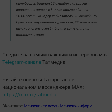
октябрьдән башлап 28 октябргә кадәр эш
көннәрендә иртәнге 8.00 сәгатьтән башлап
20.00 сәгатькә кадәр кабул ителә. 20 октябрьгә
булган мәгълүматтан күренгәнчә, 22 кеше әлеге
акчаларны алу өчен 34 балага документлар
тапшырды инде.
Следите за самым важным и интересным в
Telegram-канале
Татмедиа
Читайте новости Татарстана в
национальном мессенджере MАХ:
https://max.ru/tatmedia
ВКонтакте:
Мензелинск news - Мензеля-информ