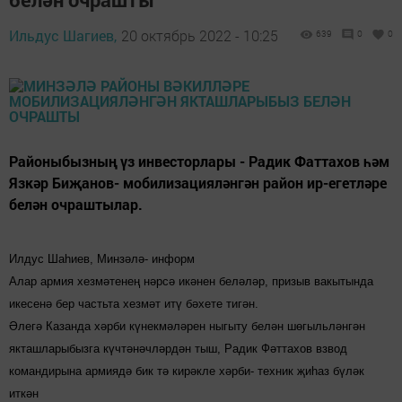
Ильдус Шагиев,
20 октябрь 2022 - 10:25
639
0
0
Районыбызның үз инвесторлары - Радик Фаттахов һәм
Язкәр Биҗанов- мобилизацияләнгән район ир-егетләре
белән очраштылар.
Илдус Шаһиев, Минзәлә- информ
Алар армия хезмәтенең нәрсә икәнен беләләр, призыв вакытында
икесенә бер частьта хезмәт итү бәхете тигән.
Әлегә Казанда хәрби күнекмәләрен ныгыту белән шөгыльләнгән
якташларыбызга күчтәнәчләрдән тыш, Радик Фәттахов взвод
командирына армиядә бик тә кирәкле хәрби- техник җиһаз бүләк
иткән