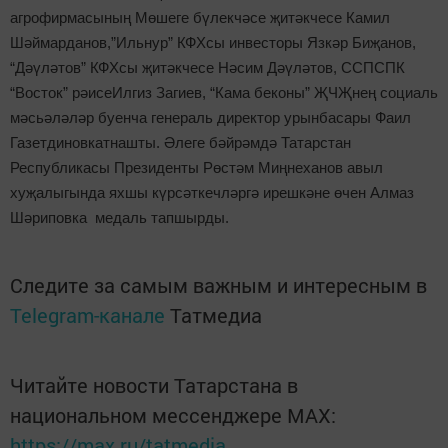
агрофирмасының Мөшеге бүлекчәсе җитәкчесе Камил
Шәймарданов,”Ильнур” КФХсы инвесторы Язкәр Биҗанов,
“Дәүләтов” КФХсы җитәкчесе Нәсим Дәүләтов, ССПСПК
“Восток” рәисеИлгиз Загиев, “Кама беконы” ҖЧҖнең социаль
мәсьәләләр буенча генераль директор урынбасары Фаил
Газетдиновкатнашты. Әлеге бәйрәмдә Татарстан
Республикасы Президенты Рөстәм Миңнеханов авыл
хуҗалыгында яхшы күрсәткечләргә ирешкәне өчен Алмаз
Шәриповка медаль тапшырды.
Следите за самым важным и интересным в
Telegram-канале
Татмедиа
Читайте новости Татарстана в
национальном мессенджере MАХ:
https://max.ru/tatmedia