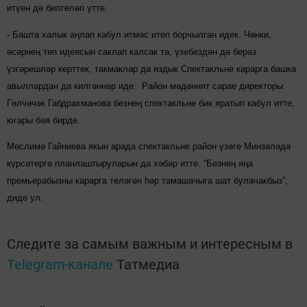
итүен дә билгеләп үтте.
- Башта халык аңлап кабул итмәс итеп борчылган идек. Чөнки,
әсәрнең төп идеясын саклап калсак та, үзебездән дә бераз
үзгәрешләр керттек, такмаклар да яздык Спектакльне карарга башка
авыллардан да килгәннәр иде. Район мәдәният сарае директоры
Гөлчәчәк Габдрахманова безнең спектакльне бик яратып кабул итте,
югары бәя бирде.
Мөслимә Гайниева якын арада спектакльне район үзәге Минзәләдә
күрсәтергә планлаштыруларын да хәбәр итте. “Безнең яңа
премьерабызны карарга теләгән һәр тамашачыга шат булачакбыз”,
диде ул.
Следите за самым важным и интересным в
Telegram-канале
Татмедиа