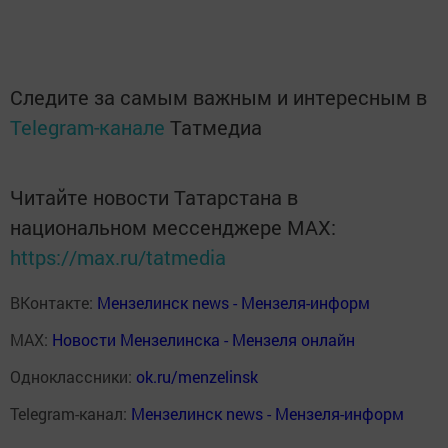
Следите за самым важным и интересным в
Telegram-канале
Татмедиа
Читайте новости Татарстана в
национальном мессенджере MАХ:
https://max.ru/tatmedia
ВКонтакте:
Мензелинск news - Мензеля-информ
MAX:
Новости Мензелинска - Мензеля онлайн
Одноклассники:
ok.ru/menzelinsk
Telegram-канал:
Мензелинск news - Мензеля-информ