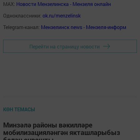
MAX:
Новости Мензелинска - Мензеля онлайн
Одноклассники:
ok.ru/menzelinsk
Telegram-канал:
Мензелинск news - Мензеля-информ
Перейти на страницу новости
КӨН ТЕМАСЫ
Минзәлә районы вәкилләре
мобилизацияләнгән якташларыбыз
белән очрашты