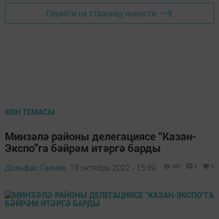
Перейти на страницу новости
КӨН ТЕМАСЫ
Минзәлә районы делегациясе “Казан-
Экспо”га бәйрәм итәргә барды
Дильфас Галиев,
19 октябрь 2022 - 15:39
365
0
0