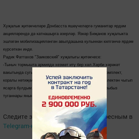
Хуҗалык җитәкчеләре Донбасста яшәүчеләргә гуманитар ярдәм
акцияләрендә дә катнашырга әзерләр. Язк
ә
р Биҗанов хуҗалыкта
эшләгән мобилизацияләнгән авылдашына кулыннан килгәнчә ярдәм
күрсәткән инде.
Радик Фаттахов "Заиковский" хуҗалыгы җитәкчесе:
-Тыныч тормышта армиядә хезмәт итү бер хәл.Хәрби хәрәкәт
вакытында сугышчының үзен саклау чаралары тулы комплект,
коралы нәтиҗәле булырга тиеш. Ярдәмемне шушы күзлектән чыгып
ясарга булдым. Безнең тыныч тормышны саклаучыларыбыз
туганнары янына исән- сау кайта гына күрсеннәр.
Следите за самым важным и интересным в
Telegram-канале
Татмедиа