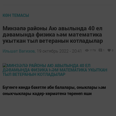
КӨН ТЕМАСЫ
Минзәлә районы Аю авылында 40 ел
дәвамында физика һәм математика
укыткан тыл ветеранын котладылар
Ильшат Вагизов,
19 октябрь 2022 - 20:41
1179
1
0
Бүгенге көндә бәхетле әби балалары, оныклары һәм
оныкчыклары кадер-хөрмәтенә төренеп яши