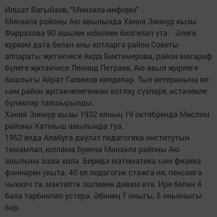
Илшат Вагыйзов, "Минзәлә-информ"
Минзәлә районы Аю авылында Хәния Зиннур кызы
Фәррахова 90 яшьлек юбилеен билгеләп үтә. Әлеге
күркәм дата белән аны котларга район Советы
аппараты җитәкчесе Аида Биктимерова, район мәгариф
бүлеге җитәкчесе Леонид Петраев, Аю авыл җирлеге
башлыгы Айрат Галимов килделәр. Тыл ветеранына ил
һәм район җитәкчелегеннән котлау сүзләре, истәлекле
бүләкләр тапшырылды.
Хәния Зиннур кызы 1932 елның 19 октябрендә Мөслим
районы Катмыш авылында туа.
1952 елда Алабуга дәүләт педагогика институтын
тәмамлап, юллама буенча Минзәлә районы Аю
авылына эшкә килә. Биредә математика һәм физика
фәннәрен укыта. 40 ел педагогик стажга ия, пенсиягә
чыккач та, мәктәптә эшләвен дәвам итә. Ире белән 4
бала тәрбияләп үстерә. Әбинең 7 оныгы, 5 оныкчыгы
бар.