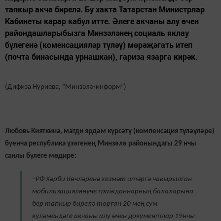
тапкыр акча бирелә. Бу хакта Татарстан Министрлар
Кабинеты карар кабул итте. Әлеге акчаны алу өчен
райондашларыбызга Минзәләнең социаль яклау
бүлегенә (коменсацияләр түләү) мөрәҗәгать итеп
(почта бинасында урнашкан), гариза язарга кирәк.
(Дифиза Нуриева, “Минзәлә-информ”)
Любовь Кияткина, матди ярдәм күрсәтү (компенсация түләүләре)
буенча республика үзәгенең Минзәлә районындагы 29 нчы
санлы бүлеге мөдире:
–РФ Хәрби Көчләренә хезмәт итәргә чакырылган
мобилизацияләнүче гражданнарның балаларына
бер тапкыр бирелә торган 20 мең сум
күләмендәге акчаны алу өчен документлар 19нчы