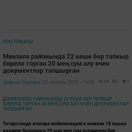
КӨН ТЕМАСЫ
Минзәлә районында 22 кеше бер тапкыр
бирелә торган 20 мең сум алу өчен
документлар тапшырган
Дифиза Нуриева,
20 октябрь 2022 - 14:29
398
0
0
Татарстанда әтиләре мобилизациягә эләккән 18 яшькә
кадәрле балаларга 20 шәр мең сум күләмендә бер