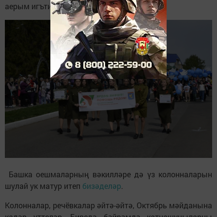
аерым игътибар ясалды.
Башка оешмаларның вәкилләре дә үз колонналарын
шулай ук матур итеп
бизәделәр
.
Колонналар, речёвкалар әйтә-әйтә, Октябрь мәйданына
кадәр үттеләр. Биредә бәйрәмдә катнашучыларны