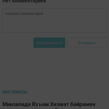
Нет комментариев
Отправить
Авторизоваться
КӨН ТЕМАСЫ
Минзәләдә Яз һәм Хезмәт бәйрәмен