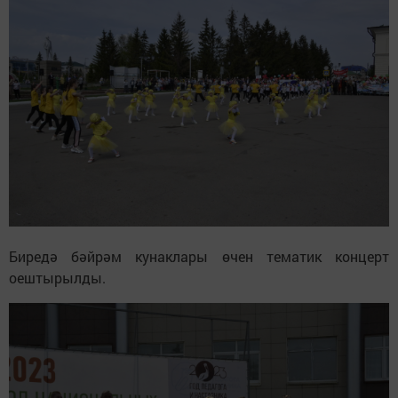
Биредә бәйрәм кунаклары өчен тематик концерт
оештырылды.