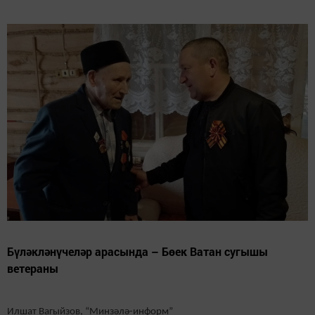
Бүләкләнүчеләр арасында – Бөек Ватан сугышы
ветераны
Илшат Вагыйзов, “Минзәлә-информ”