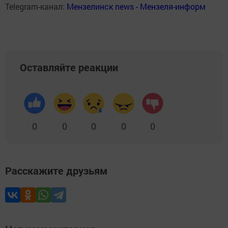
Telegram-канал:
Мензелинск news - Мензеля-информ
Оставляйте реакции
0
0
0
0
0
Расскажите друзьям