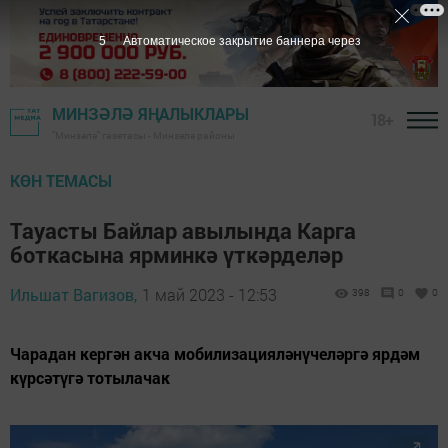
3
Автоматическое закрытие баннера через
МИНЗӘЛӘ ЯҢАЛЫКЛАРЫ
18+
"Минзәлә" газетасы - Минзәлә районы
КӨН ТЕМАСЫ
Тауасты Байлар авылында Карга
боткасына ярминкә үткәрделәр
Ильшат Вагизов,
1 май 2023 - 12:53
398
0
0
Чарадан кергән акча мобилизацияләнүчеләргә ярдәм
күрсәтүгә тотылачак