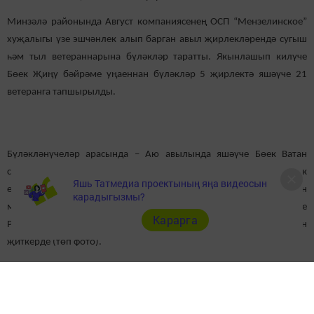
Минзәлә районында Август компаниясенең ОСП “Мензелинское”
хуҗалыгы үзе эшчәнлек алып барган авыл җирлекләрендә сугыш
һәм тыл ветераннарына бүләкләр таратты. Якынлашып килүче
Бөек Җиңү бәйрәме уңаеннан бүләкләр 5 җирлектә яшәүче 21
ветеранга тапшырылды.
Бүләкләнүчеләр арасында – Аю авылында яшәүче Бөек Ватан
сугышы ветераны 97 яшьлек Хәсән Гатауллин. Сугыштан соң озак
Яшь Татмедиа проектының яңа видеосын
еллар дәвамында авыл мәктәбенең директоры булып эшләгән
карадыгызмы?
мөхтәрәм шәхесне ОСП “Мензелинское” хуҗалыгы җитәкчесе
Карарга
Рөстәм Исламов шәхсән үзе котлап, аңа иң якты теләкләрен
җиткерде (төп фото).
Следите за самым важным и интересным в
Telegram-канале
Татмедиа