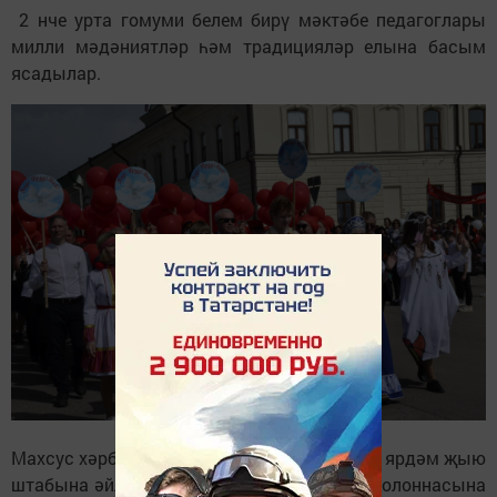
2 нче урта гомуми белем бирү мәктәбе педагоглары
милли мәдәниятләр һәм традицияләр елына басым
ясадылар.
Махсус хәрби операциядә катнашучыларга ярдәм җыю
штабына әйләнгән “Ялкын” яшьләр үзәге колоннасына