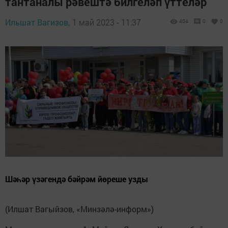
тантаналы рәвештә билгеләп үттеләр
Ильшат Вагизов,
1 май 2023 - 11:37
404
0
0
Шәһәр үзәгендә бәйрәм йөреше узды
(Илшат Вагыйзов, «Минзәлә-информ»)