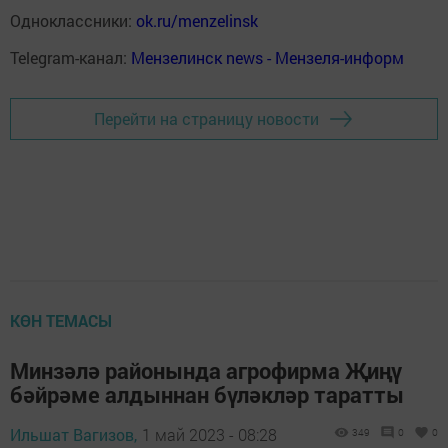
Одноклассники:
ok.ru/menzelinsk
Telegram-канал:
Мензелинск news - Мензеля-информ
Перейти на страницу новости
КӨН ТЕМАСЫ
Минзәлә районында агрофирма Җиңү
бәйрәме алдыннан бүләкләр таратты
Ильшат Вагизов,
1 май 2023 - 08:28
349
0
0