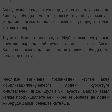
Аның сүзләренчә, сатучылар да, сатып алучылар да
бик күп булды. Авыл җирлеге, шулай ук мәктәп,
мәдәният хезмәткәрләре ярминкә үткәрүдә теләп
катншатылар.
Тауасты Байлар авылында “Нур” халык театрының
спектакльләрендә уйнаучы талантлы кыз Айгөл
Вәлиева ярминкәдә иң яшь катнашучы булды, ул
чәчәкләр сатты.
Мөслимә Гайниева ярминкәдән кергән акча
мобилизацияләнүчеләргә ярдәм күрсәтүгә
юнәлтеләчәк, диде. Шулай ук Тауасты Байлар авыл
халкы продукцияләтә һәм кирәк әйберләтә дә ярдәм
җибәрүдә даими рәвештә катнаша.