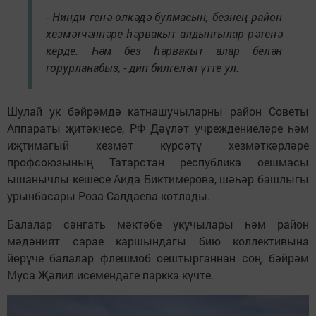
- Нинди генә өлкәдә булмасын, безнең район
хезмәтчәннәре һәрвакыт алдынгылар рәтенә
керде. Һәм без һәрвакыт алар белән
горурланабыз, - дип билгеләп үтте ул.
Шулай ук бәйрәмдә катнашучыларны район Советы
Аппараты җитәкчесе, РФ Дәүләт учреждениеләре һәм
иҗтимагый хезмәт күрсәтү хезмәткәрләре
профсоюзының Татарстан республика оешмасы
ышанычлы кешесе Аида Биктимерова, шәһәр башлыгы
урынбасары Роза Салдаева котлады.
Балалар сәнгать мәктәбе укучылары һәм район
мәдәният сарае каршындагы бию коллективына
йөрүче балалар флешмоб оештырганнан соң, бәйрәм
Муса Җәлил исемендәге паркка күчте.