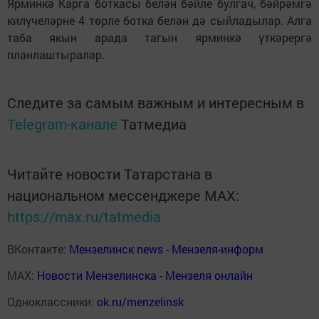
Ярминкә Карга боткасы белән бәйле булгач, бәйрәмгә
килүчеләрне 4 төрле ботка белән дә сыйладылар. Алга
таба якын арада тагын ярминкә үткәрергә
планлаштыралар.
Следите за самым важным и интересным в
Telegram-канале
Татмедиа
Читайте новости Татарстана в
национальном мессенджере MАХ:
https://max.ru/tatmedia
ВКонтакте:
Мензелинск news - Мензеля-информ
MAX:
Новости Мензелинска - Мензеля онлайн
Одноклассники:
ok.ru/menzelinsk