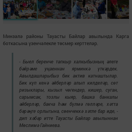
Минзәлә районы Тауасты Байлар авылында Карга
боткасына үзенчәлекле төсмер керттеләр.
- Быел беренче тапкыр халкыбызның әлеге
бәйрәме уңаеннан ярминкә үткәрдек.
Авылдашларыбыз бик актив катнаштылар.
Бик күп кенә әйберләр алып килделәр, сөт
ризыклары, кызыл чөгендер, кишер, суган,
сарымсак, тозлы кыяр, башка банкалы
әйберләр, бакча һәм бүлмә гөлләре, хәтта
бәрәңге орлыгына, сөенчеккә хәтле бар иде, -
дип хәбәр итте Тауасты Байлар авылыннан
Мөслимә Гайниева.