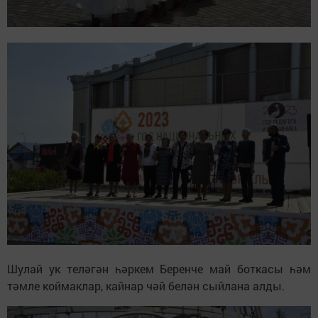
Шулай ук теләгән һәркем Беренче май боткасы һәм
тәмле коймаклар, кайнар чәй белән сыйлана алды.