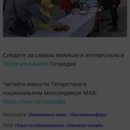
Следите за самым важным и интересным в
Telegram-канале
Татмедиа
Читайте новости Татарстана в
национальном мессенджере MАХ:
https://max.ru/tatmedia
ВКонтакте:
Мензелинск news - Мензеля-информ
MAX:
Новости Мензелинска - Мензеля онлайн