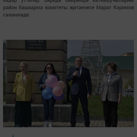
район башкарма комитеты җитәкчесе Марат Кәримов
сәламләде.