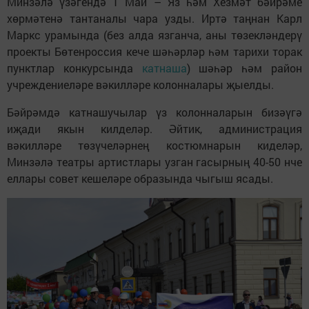
Минзәлә үзәгендә 1 Май – Яз һәм Хезмәт бәйрәме
хөрмәтенә тантаналы чара узды. Иртә таңнан Карл
Маркс урамында (без алда язганча, аны төзекләндерү
проекты Бөтенроссия кече шәһәрләр һәм тарихи торак
пунктлар конкурсында
катнаша
) шәһәр һәм район
учреждениеләре вәкилләре колонналары җыелды.
Бәйрәмдә катнашучылар үз колонналарын бизәүгә
иҗади якын килделәр. Әйтик, администрация
вәкилләре төзүчеләрнең костюмнарын киделәр,
Минзәлә театры артистлары узган гасырның 40-50 нче
еллары совет кешеләре образында чыгыш ясады.