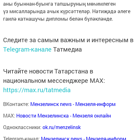
аны буыннан-буынга тапшыруның мөһимлеген
үз мисалларында ачык күрсәттеләр. Нәтиҗәдә әлеге
гаилә катнашучы дипломы белән бүләкләнде.
Следите за самым важным и интересным в
Telegram-канале
Татмедиа
Читайте новости Татарстана в
национальном мессенджере MАХ:
https://max.ru/tatmedia
ВКонтакте:
Мензелинск news - Мензеля-информ
MAX:
Новости Мензелинска - Мензеля онлайн
Одноклассники:
ok.ru/menzelinsk
Telegram-канал:
Мензелинск news - Мензеля-информ