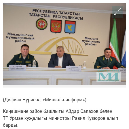
(Дифиза Нуриева, «Минзәлә-информ»)
Киңәшмәне район башлыгы Айдар Салахов белән
ТР Урман хуҗалыгы министры Равил Кузюров алып
барды.