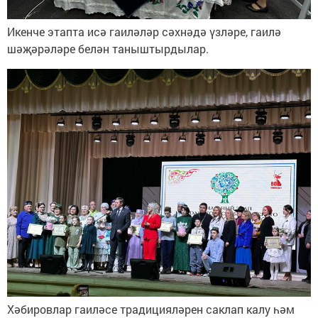
Икенче этапта исә гаиләләр сәхнәдә үзләре, гаилә
шәҗәрәләре белән таныштырдылар.
Хәбировлар гаиләсе традицияләрен саклап калу һәм