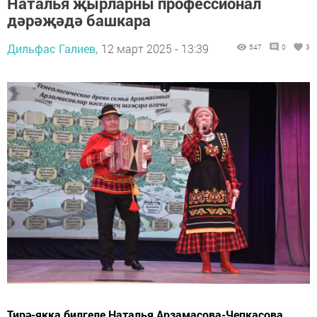
Наталья җырларны профессионал
дәрәҗәдә башкара
Дильфас Галиев,
12 март 2025 - 13:39
547
0
3
Тирә-якка билгеле Наталья Арзамасова-Чепкасова