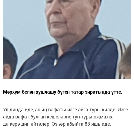
Мәрхүм белән хушлашу бүген татар зиратында үтте.
Ул диндә иде, аның вафаты изге айга туры килде. Изге
айда вафат булган кешеләрне туп-туры оҗмахка
да керә дип әйтәләр. Әзһәр абыйга 83 яшь иде.