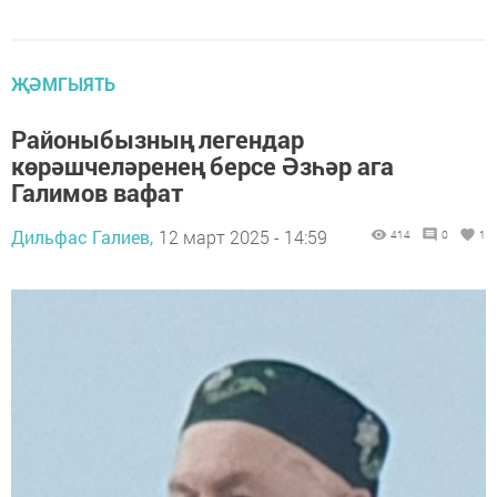
ҖӘМГЫЯТЬ
Районыбызның легендар
көрәшчеләренең берсе Әзһәр ага
Галимов вафат
Дильфас Галиев,
12 март 2025 - 14:59
414
0
1