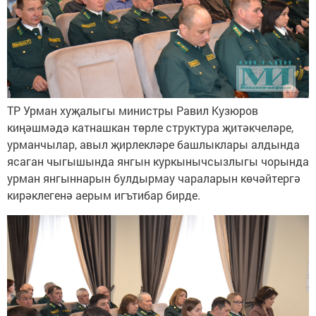
ТР Урман хуҗалыгы министры Равил Кузюров
киңәшмәдә катнашкан төрле структура җитәкчеләре,
урманчылар, авыл җирлекләре башлыклары алдында
ясаган чыгышында янгын куркынычсызлыгы чорында
урман янгыннарын булдырмау чараларын көчәйтергә
кирәклегенә аерым игътибар бирде.