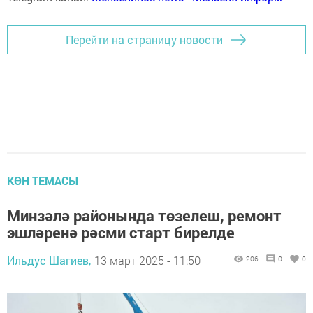
Перейти на страницу новости
КӨН ТЕМАСЫ
Минзәлә районында төзелеш, ремонт
эшләренә рәсми старт бирелде
Ильдус Шагиев,
13 март 2025 - 11:50
206
0
0