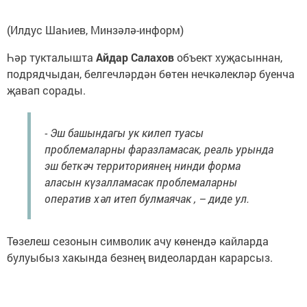
(Илдус Шаһиев, Минзәлә-информ)
Һәр тукталышта
Айдар Салахов
объект хуҗасыннан,
подрядчыдан, белгечләрдән бөтен нечкәлекләр буенча
җавап сорады.
- Эш башындагы ук килеп туасы
проблемаларны фаразламасак, реаль урында
эш беткәч территориянең нинди форма
аласын күзалламасак проблемаларны
оператив хәл итеп булмаячак , – диде ул.
Төзелеш сезонын символик ачу көнендә кайларда
булуыбыз хакында безнең видеолардан карарсыз.