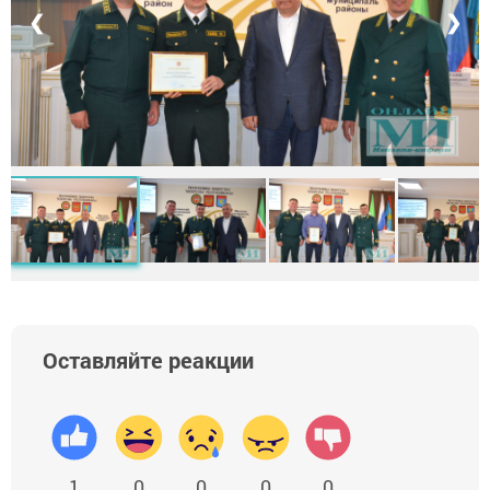
❮
❯
Оставляйте реакции
1
0
0
0
0