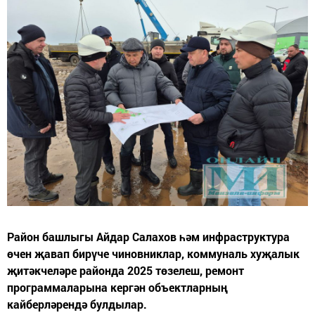
Район башлыгы Айдар Салахов һәм инфраструктура
өчен җавап бирүче чиновниклар, коммуналь хуҗалык
җитәкчеләре районда 2025 төзелеш, ремонт
программаларына кергән объектларның
кайберләрендә булдылар.