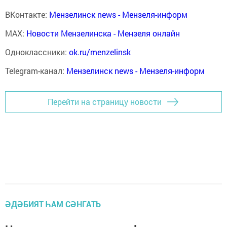
ВКонтакте:
Мензелинск news - Мензеля-информ
MAX:
Новости Мензелинска - Мензеля онлайн
Одноклассники:
ok.ru/menzelinsk
Telegram-канал:
Мензелинск news - Мензеля-информ
Перейти на страницу новости
ӘДӘБИЯТ ҺАМ СӘНГАТЬ