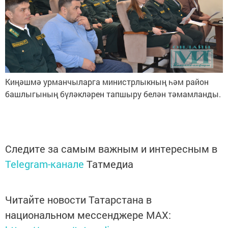
Киңәшмә урманчыларга министрлыкның һәм район
башлыгының бүләкләрен тапшыру белән тәмамланды.
Следите за самым важным и интересным в
Telegram-канале
Татмедиа
Читайте новости Татарстана в
национальном мессенджере MАХ: