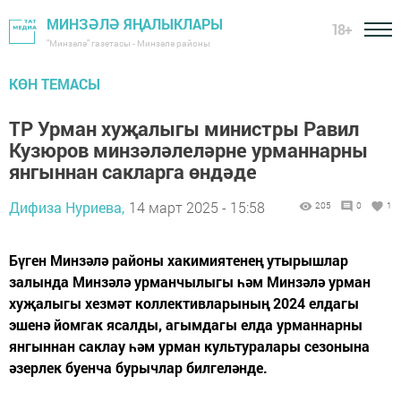
МИНЗӘЛӘ ЯҢАЛЫКЛАРЫ
18+
"Минзәлә" газетасы - Минзәлә районы
КӨН ТЕМАСЫ
ТР Урман хуҗалыгы министры Равил
Кузюров минзәләлеләрне урманнарны
янгыннан сакларга өндәде
Дифиза Нуриева,
14 март 2025 - 15:58
205
0
1
Бүген Минзәлә районы хакимиятенең утырышлар
залында Минзәлә урманчылыгы һәм Минзәлә урман
хуҗалыгы хезмәт коллективларының 2024 елдагы
эшенә йомгак ясалды, агымдагы елда урманнарны
янгыннан саклау һәм урман культуралары сезонына
әзерлек буенча бурычлар билгеләнде.