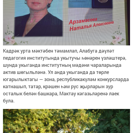
Кадрәк урта мәктәбен тәмамлап, Алабуга дәүләт
педагогия институтында укытучы һөнәрен үзләштерә,
шунда укыганда институтның мәдәни чараларында
актив шөгыльләнә. Ул анда укыганда да төрле
югарылыктагы — зона, республикакүләм конкурсларда
катнашып, татар, крәшен һәм рус җырларын зур
осталык белән башкара, Мактау кәгазьләренә лаек
була.