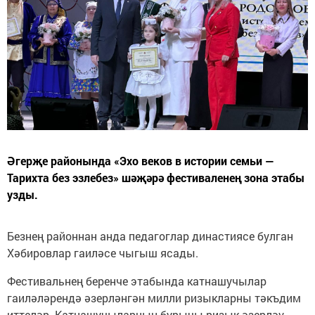
Әгерҗе районында «Эхо веков в истории семьи —
Тарихта без эзлебез» шәҗәрә фестиваленең зона этабы
узды.
Безнең районнан анда педагоглар династиясе булган
Хәбировлар гаиләсе чыгыш ясады.
Фестивальнең беренче этабында катнашучылар
гаиләләрендә әзерләнгән милли ризыкларны тәкъдим
иттеләр. Катнашучыларның бурычы ризык әзерләү