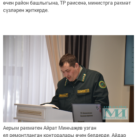
өчен район башлыгына, ТР рәисенә, министрга рәхмәт
сүзләрен җиткерде.
Аерым рәхмәтен Айрат Минһаҗев узган
ел ремонтланган конторалары өчен белдерде. Айдар