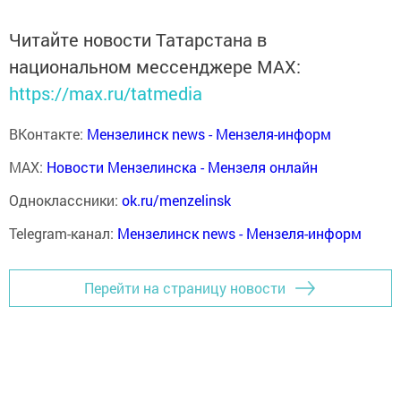
Читайте новости Татарстана в
национальном мессенджере MАХ:
https://max.ru/tatmedia
ВКонтакте:
Мензелинск news - Мензеля-информ
MAX:
Новости Мензелинска - Мензеля онлайн
Одноклассники:
ok.ru/menzelinsk
Telegram-канал:
Мензелинск news - Мензеля-информ
Перейти на страницу новости