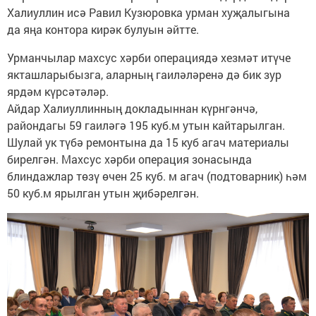
Халиуллин исә Равил Кузюровка урман хуҗалыгына
да яңа контора кирәк булуын әйтте.
Урманчылар махсус хәрби операциядә хезмәт итүче
якташларыбызга, аларның гаиләләренә дә бик зур
ярдәм күрсәтәләр.
Айдар Халиуллинның докладыннан күрнгәнчә,
райондагы 59 гаиләгә 195 куб.м утын кайтарылган.
Шулай ук түбә ремонтына да 15 куб агач материалы
бирелгән. Махсус хәрби операция зонасында
блиндажлар төзү өчен 25 куб. м агач (подтоварник) һәм
50 куб.м ярылган утын җибәрелгән.