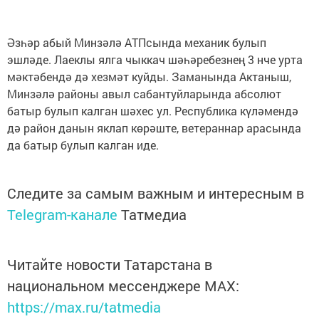
Әзһәр абый Минзәлә АТПсында механик булып
эшләде. Лаеклы ялга чыккач шәһәребезнең 3 нче урта
мәктәбендә дә хезмәт куйды. Заманында Актаныш,
Минзәлә районы авыл сабантуйларында абсолют
батыр булып калган шәхес ул. Республика күләмендә
дә район данын яклап көрәште, ветераннар арасында
да батыр булып калган иде.
Следите за самым важным и интересным в
Telegram-канале
Татмедиа
Читайте новости Татарстана в
национальном мессенджере MАХ:
https://max.ru/tatmedia