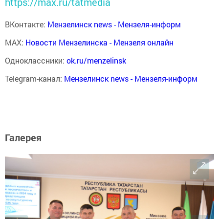
https://max.ru/tatmedia
ВКонтакте:
Мензелинск news - Мензеля-информ
MAX:
Новости Мензелинска - Мензеля онлайн
Одноклассники:
ok.ru/menzelinsk
Telegram-канал:
Мензелинск news - Мензеля-информ
Галерея