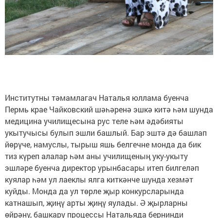
Институтны тәмамлагач Наталья юллама буенча
Пермь крае Чайковский шәһәренә эшкә китә һәм шунда
медицина училищесына рус теле һәм әдәбияты
укытучысы булып эшли башлый. Бар эштә дә башлап
йөрүче, намуслы, тырыш яшь белгечне монда да бик
тиз күреп алалар һәм аны училищеның уку-укыту
эшләре буенча директор урынбасары итеп билгеләп
куялар һәм ул лаеклы ялга киткәнче шунда хезмәт
куйды. Монда да ул төрле җыр конкурсларында
катнашып, җиңү арты җиңү яулады. Ә җырларны
өйрәнү, башкару процессы Натальяда бернинди