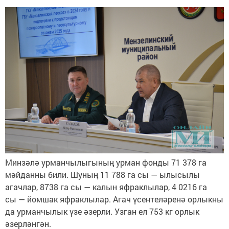
Минзәлә урманчылыгының урман фонды 71 378 га
мәйданны били. Шуның 11 788 га сы — ылысылы
агачлар, 8738 га сы — калын яфраклылар, 4 0216 га
сы — йомшак яфраклылар. Агач үсентеләренә орлыкны
да урманчылык үзе әзерли. Узган ел 753 кг орлык
әзерләнгән.