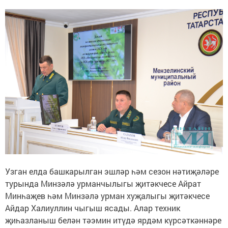
Узган елда башкарылган эшләр һәм сезон нәтиҗәләре
турында Минзәлә урманчылыгы җитәкчесе Айрат
Минһаҗев һәм Минзәлә урман хуҗалыгы җитәкчесе
Айдар Халиуллин чыгыш ясады. Алар техник
җиһазланыш белән тәэмин итүдә ярдәм күрсәткәннәре