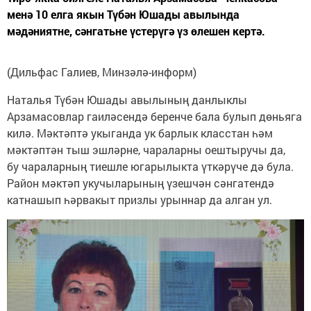
менә 10 елга якын Түбән Юшады авылында
мәдәниятне, сәнгатьне үстерүгә үз өлешен кертә.
(Дильфас Галиев, Минзәлә-информ)
Наталья Түбән Юшады авылының данлыклы
Арзамасовлар гаиләсендә беренче бала булып дөньяга
килә. Мәктәптә укыганда ук барлык класстан һәм
мәктәптән тыш эшләрне, чараларны оештыручы да,
бу чараларның тиешле югарылыкта үткәрүче дә була.
Район мәктәп укучыларының үзешчән сәнгатендә
катнашып һәрвакыт призлы урыннар да алган ул.