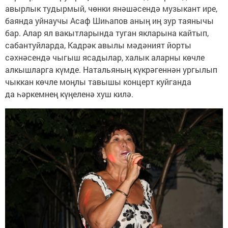
авырлык тудырмый, чөнки янәшәсендә музыкант ире,
баянда уйнаучы Асаф Шиһапов аның иң зур таянычы
бар. Алар ял вакытларында туган якларына кайтып,
сабантуйларда, Кадрәк авылы мәдәният йорты
сәхнәсендә чыгыш ясадылар, халык аларны көчле
алкышларга күмде. Натальяның күкрәгеннән ургылып
чыккан көчле моңлы тавышы концерт куйганда
да һәркемнең күңеленә хуш килә.