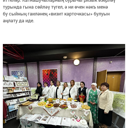
турында гына сөйләү түгел, ә ни өчен нәкъ менә
бу сыйның гаиләнең «визит карточкасы» булуын
аңлату да иде.