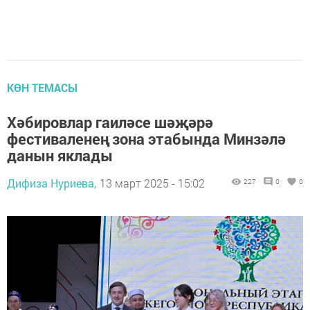
КӨН ТЕМАСЫ
Хәбировлар гаиләсе шәҗәрә
фестиваленең зона этабында Минзәлә
данын яклады
Дифиза Нуриева,
13 март 2025 - 15:02
227
0
0