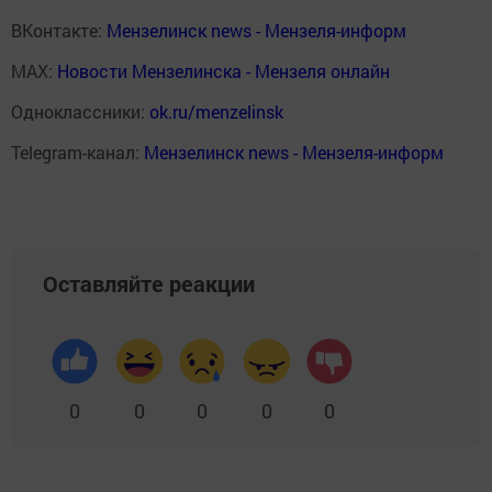
ВКонтакте:
Мензелинск news - Мензеля-информ
MAX:
Новости Мензелинска - Мензеля онлайн
Одноклассники:
ok.ru/menzelinsk
Telegram-канал:
Мензелинск news - Мензеля-информ
Оставляйте реакции
0
0
0
0
0