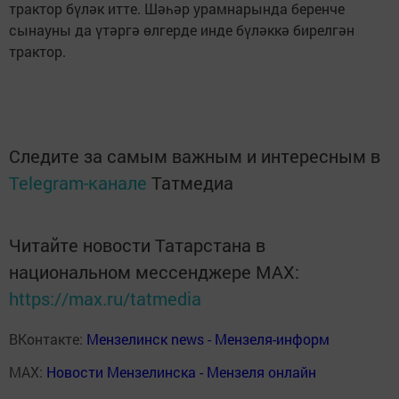
трактор бүләк итте. Шәһәр урамнарында беренче
сынауны да үтәргә өлгерде инде бүләккә бирелгән
трактор.
Следите за самым важным и интересным в
Telegram-канале
Татмедиа
Читайте новости Татарстана в
национальном мессенджере MАХ:
https://max.ru/tatmedia
ВКонтакте:
Мензелинск news - Мензеля-информ
MAX:
Новости Мензелинска - Мензеля онлайн