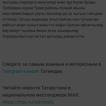
чыгышы очрашуга килүчеләр өчен зур бүләк булды.
Тулбайдан күрше Тукай районы Күзкәй авылы
мәктәбенә барып укучы балалар да үз чыгыш тәкъдим
иттеләр. Сугыш кырында ятып калган һәм сугыштан
кайтып инде тыныч вакытта вафат булган әфганчылар
бер минут тынлык белән искә алындылар.
Очрашуыбыз мул өстәл артында дәвам итте.
Следите за самым важным и интересным в
Telegram-канале
Татмедиа
Читайте новости Татарстана в
национальном мессенджере MАХ:
https://max.ru/tatmedia