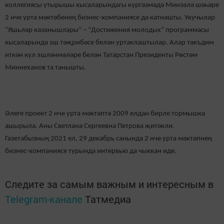
коллегиясы утырышы кысаларындагы күргәзмәдә Минзәлә шәһәре
2 нче урта мәктәбенең бизнес-компаниясе дә катнашты. Укучылар
“Яшьләр казанышлары” – “Достижения молодых” программасы
кысаларында эш тәҗрибәсе белән уртаклаштылар. Алар тәкъдим
иткән кул эшләнмәләре белән Татарстан Президенты Рөстәм
Миннеханов та танышты.
Әлеге проект 2 нче урта мәктәптә 2009 елдан бирле тормышка
ашырыла. Аны Светлана Сергеевна Петрова җитәкли.
Газетабызның 2021 ел, 29 декабрь санында 2 нче урта мәктәпнең
бизнес-компаниясе турында интервью да чыккан иде.
Следите за самым важным и интересным в
Telegram-канале
Татмедиа