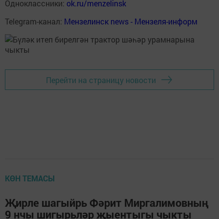
Одноклассники:
ok.ru/menzelinsk
Telegram-канал:
Мензелинск news - Мензеля-информ
Перейти на страницу новости
КӨН ТЕМАСЫ
Җирле шагыйрь Фәрит Миргалимовның
9 нчы шигырьләр җыентыгы чыкты