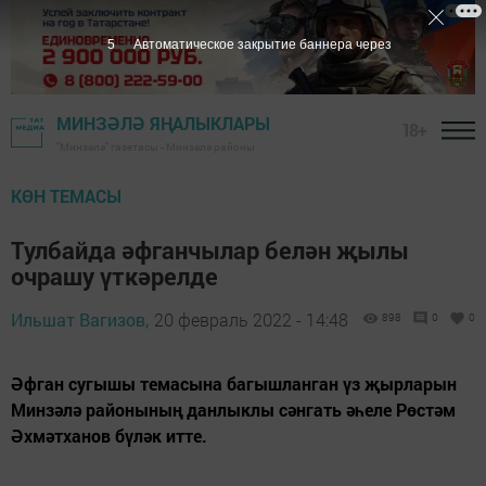
4
Автоматическое закрытие баннера через
МИНЗӘЛӘ ЯҢАЛЫКЛАРЫ
18+
"Минзәлә" газетасы - Минзәлә районы
КӨН ТЕМАСЫ
Тулбайда әфганчылар белән җылы
очрашу үткәрелде
Ильшат Вагизов,
20 февраль 2022 - 14:48
898
0
0
Әфган сугышы темасына багышланган үз җырларын
Минзәлә районының данлыклы сәнгать әһеле Рөстәм
Әхмәтханов бүләк итте.