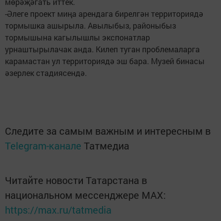
мөрәҗәгать иттек.
-Әлеге проект миңа арендага бирелгән территориядә
тормышка ашырыла. Авылыбыз, районыбыз
тормышына кагылышлы экспонатлар
урнаштырылачак анда. Килеп туган проблемаларга
карамастан ул территориядә эш бара. Музей бинасы
әзерлек стадиясендә.
Следите за самым важным и интересным в
Telegram-канале
Татмедиа
Читайте новости Татарстана в
национальном мессенджере MАХ:
https://max.ru/tatmedia