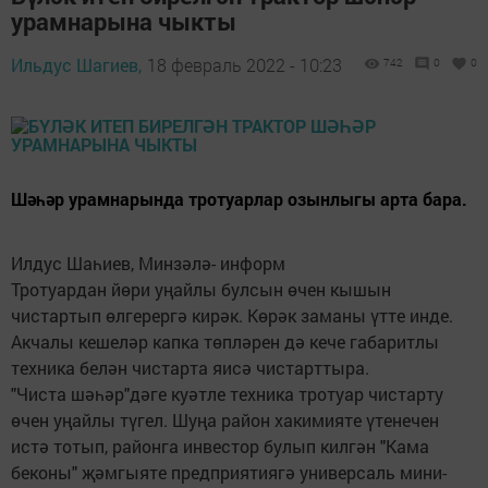
урамнарына чыкты
Ильдус Шагиев,
18 февраль 2022 - 10:23
742
0
0
Шәһәр урамнарында тротуарлар озынлыгы арта бара.
Илдус Шаһиев, Минзәлә- информ
Тротуардан йөри уңайлы булсын өчен кышын
чистартып өлгерергә кирәк. Көрәк заманы үтте инде.
Акчалы кешеләр капка төпләрен дә кече габаритлы
техника белән чистарта яисә чистарттыра.
"Чиста шәһәр"дәге куәтле техника тротуар чистарту
өчен уңайлы түгел. Шуңа район хакимияте үтенечен
истә тотып, районга инвестор булып килгән "Кама
беконы" җәмгыяте предприятиягә универсаль мини-