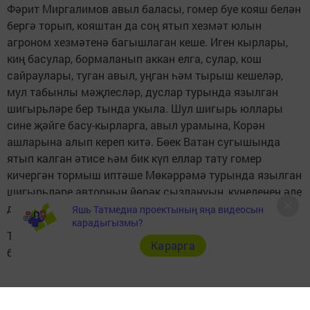
Фәрит Миргалимов авыл баласы, гомер буе кояш белән
бергә торып, кояштан да соң ятып хезмәт юлын
агроном хезмәтенә багышлаган кеше. Иген кырлары,
киң басулар, бормаланып аккан елга, сулар, кош
сайраулары, туган авыл, уңган һәм тырыш кешеләр,
мул табынлы мәҗлесләр, дуслар турында язылган
шигырьләре бер тында укыла. Шул шигырь юллары
сине җәйге басу-кырларга, авыл урамына, Корән
ашларына алып кереп китә. Бөек Ватан сугышында
ятып калган әтисе һәм бик күп еллар тату гомер
кичергән тормыш иптәше Мөкәррәмә турында язылган
шигырьләре авторның йөрәк сызлануын, күңеленең әле
дә һаман әрнүен ачып бирә.
Яшь Татмедиа проектының яңа видеосын
карадыгызмы?
Табадан әле яңа гына төшкән китабын өенә илтеп
Карарга
биргәч: