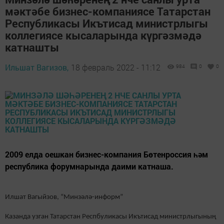
мәктәбе бизнес-компаниясе Татарстан
Республикасы Икътисад министрлыгы
коллегиясе кысаларында күргәзмәдә
катнашты
Ильшат Вагизов,
18 февраль 2022 - 11:12
984
0
0
2009 елда оешкан бизнес-компания Бөтенроссия һәм
республика форумнарында даими катнаша.
Илшат Вагыйзов, “Минзәлә-информ”
Казанда узган Татарстан Респбуликасы Икътисад министрлыгының