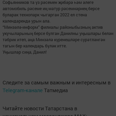
Софьянников та үз рәсемен җибәрә һәм әлеге
автомобиль рәсеме иң матур рәсемнәрнең берсе
буларак технопарк чыгарган 2022 ел стена
календарендә урын ала.
“Минзәлә-информ” филиалы районыбызның актив
укучыларының берсе булган Данилны уңышлары белән
тәбрик итеп, аңа Минзәлә күренешләре сурәтләнгән
тагын бер календарь бүләк итте.
Уңышлар сиңа, Данил!
Следите за самым важным и интересным в
Telegram-канале
Татмедиа
Читайте новости Татарстана в