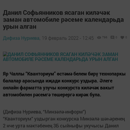
Данил Софьянников ясаган киләчәк
заман автомобиле рәсеме календарьда
урын алган
Дифиза Нуриева,
19 февраль 2022 - 12:45
796
0
0
Яр Чаллы “Кванториум” өстәмә белем бирү технопаркы
балалар арасында иҗади конкурс уздыра. Әлеге
онлайн фарматта узучы конкурста киләчәк вакыт
автомобилен рәсемгә төшерергә кирәк була.
(Дифиза Нуриева, “Минзәлә-информ”)
“Кванториум” уздырган конкурска Минзәлә шәһәренең
2 нче урта мәктәбенең 3Б сыйныфы укучысы Данил