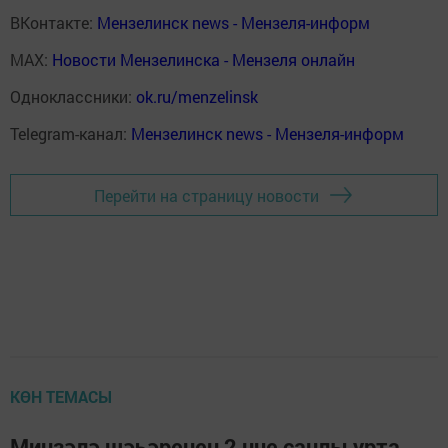
ВКонтакте:
Мензелинск news - Мензеля-информ
MAX:
Новости Мензелинска - Мензеля онлайн
Одноклассники:
ok.ru/menzelinsk
Telegram-канал:
Мензелинск news - Мензеля-информ
Перейти на страницу новости
КӨН ТЕМАСЫ
Минзәлә шәһәренең 2 нче санлы урта