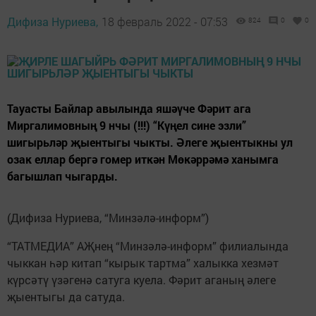
Дифиза Нуриева,
18 февраль 2022 - 07:53
824
0
0
Тауасты Байлар авылында яшәүче Фәрит ага
Миргалимовның 9 нчы (!!!) “Күңел сине эзли”
шигырьләр җыентыгы чыкты. Әлеге җыентыкны ул
озак еллар бергә гомер иткән Мөкәррәмә ханымга
багышлап чыгарды.
(Дифиза Нуриева, “Минзәлә-информ”)
“ТАТМЕДИА” АҖнең “Минзәлә-информ” филиалында
чыккан һәр китап “кырык тартма” халыкка хезмәт
күрсәтү үзәгенә сатуга куела. Фәрит аганың әлеге
җыентыгы да сатуда.