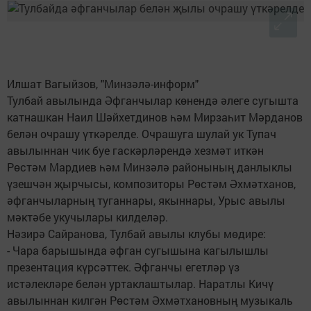
Илшат Вагыйзов, "Минзәлә-информ"
Тулбай авылында Әфганчылар көнендә әлеге сугышта
катнашкан Наил Шәйхетдинов һәм Мирзаһит Мәрданов
белән очрашу үткәрелде. Очрашуга шулай ук Тупач
авылыннан чик буе гаскәрләрендә хезмәт иткән
Рөстәм Мардиев һәм Минзәлә районының данлыклы
үзешчән җырчысы, композиторы Рөстәм Әхмәтханов,
әфганчыларның туганнары, якыннары, Урыс авылы
мәктәбе укучылары килделәр.
Нәзирә Сайранова, Тулбай авылы клубы мөдире:
- Чара барышында әфган сугышына кагылышлы
презентация күрсәттек. Әфганчы егетләр үз
истәлекләре белән уртаклаштылар. Наратлы Кичү
авылыннан килгән Рөстәм Әхмәтхановның музыкаль