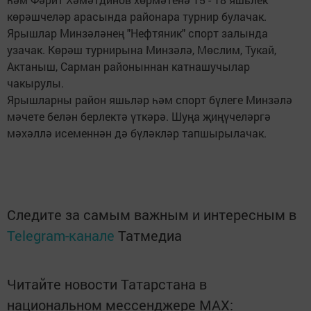
көрәшчеләр арасында районара турнир булачак.
Ярышлар Минзәләнең "Нефтяник" спорт залында
узачак. Көрәш турнирына Минзәлә, Мөслим, Тукай,
Актаныш, Сарман районыннан катнашучылар
чакырулы.
Ярышларны район яшьләр һәм спорт бүлеге Минзәлә
мәчете белән берлектә үткәрә. Шуңа җиңүчеләргә
мәхәллә исеменнән дә бүләкләр тапшырылачак.
Следите за самым важным и интересным в
Telegram-канале
Татмедиа
Читайте новости Татарстана в
национальном мессенджере MАХ: