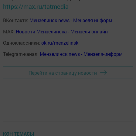
https://max.ru/tatmedia
ВКонтакте:
Мензелинск news - Мензеля-информ
MAX:
Новости Мензелинска - Мензеля онлайн
Одноклассники:
ok.ru/menzelinsk
Telegram-канал:
Мензелинск news - Мензеля-информ
Перейти на страницу новости
КӨН ТЕМАСЫ