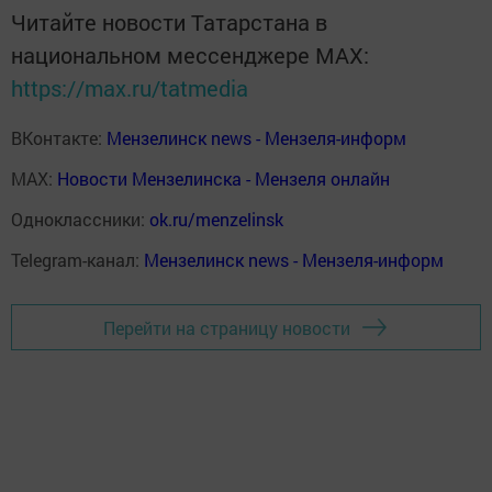
Читайте новости Татарстана в
национальном мессенджере MАХ:
https://max.ru/tatmedia
ВКонтакте:
Мензелинск news - Мензеля-информ
MAX:
Новости Мензелинска - Мензеля онлайн
Одноклассники:
ok.ru/menzelinsk
Telegram-канал:
Мензелинск news - Мензеля-информ
Перейти на страницу новости