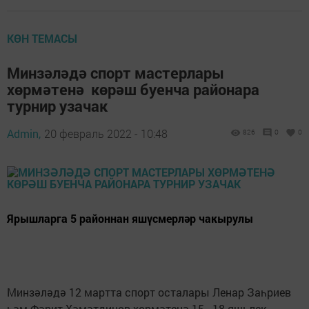
КӨН ТЕМАСЫ
Минзәләдә спорт мастерлары
хөрмәтенә көрәш буенча районара
турнир узачак
Admin,
20 февраль 2022 - 10:48
826
0
0
Ярышларга 5 районнан яшүсмерләр чакырулы
Минзәләдә 12 мартта спорт осталары Ленар Заһриев
һәм Фәрит Хәмәтдинов хөрмәтенә 15 - 18 яшьлек