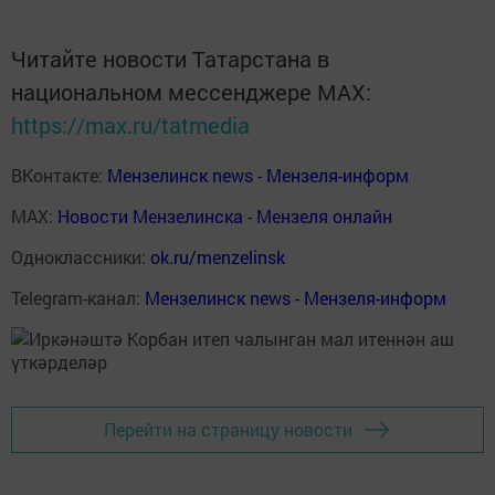
Читайте новости Татарстана в
национальном мессенджере MАХ:
https://max.ru/tatmedia
ВКонтакте:
Мензелинск news - Мензеля-информ
MAX:
Новости Мензелинска - Мензеля онлайн
Одноклассники:
ok.ru/menzelinsk
Telegram-канал:
Мензелинск news - Мензеля-информ
Перейти на страницу новости