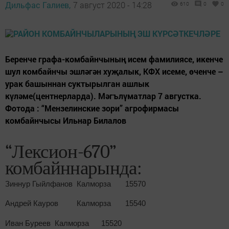
Дильфас Галиев,
7 август 2020 - 14:28
610
0
0
Беренче графа-комбайнчының исем фамилиясе, икенче
шул комбайнчы эшләгән хуҗалык, КФХ исеме, өченче –
урак башыннан суктырылган ашлык
күләме(центнерларда). Мәгълүматлар 7 августка.
Фотода : “Мензелинские зори” агрофирмасы
комбайнчысы Ильнар Билалов
“Лексион-670”
комбайннарында:
Зиннур Гыйлфанов Калморза 15570
Андрей Кауров Калморза 15540
Иван Буреев Калморза 15520