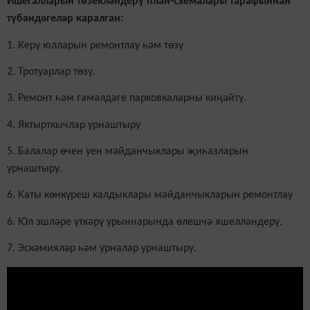
Ишегалларын төзекләндерү план-схемалары тарафыннан
түбәндәгеләр каралган:
1. Керү юлларын ремонтлау һәм төзү
2. Тротуарлар төзү.
3. Ремонт һәм гамәлдәге парковкаларны киңәйтү.
4. Яктырткычлар урнаштыру
5. Балалар өчен уен мәйданчыклары җиһазларын
урнаштыру.
6. Каты көнкүреш калдыклары мәйданчыкларын ремонтлау
6. Юл эшләре үткәрү урыннарында өлешчә яшелләндерү.
7. Эскәмияләр һәм урналар урнаштыру.