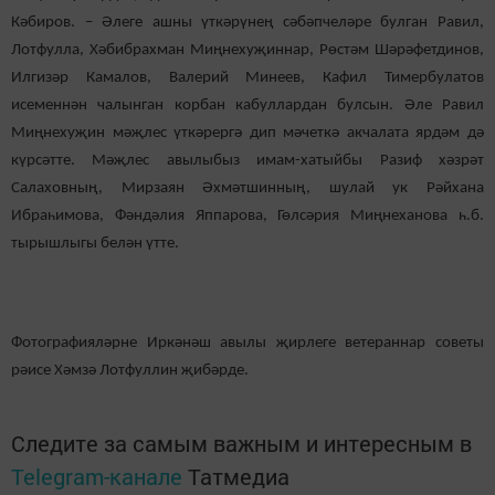
Кәбиров. – Әлеге ашны үткәрүнең сәбәпчеләре булган Равил,
Лотфулла, Хәбибрахман Миңнехуҗиннар, Рөстәм Шәрәфетдинов,
Илгизәр Камалов, Валерий Минеев, Кафил Тимербулатов
исеменнән чалынган корбан кабуллардан булсын. Әле Равил
Миңнехуҗин мәҗлес үткәрергә дип мәчеткә акчалата ярдәм дә
күрсәтте. Мәҗлес авылыбыз имам-хатыйбы Разиф хәзрәт
Салаховның, Мирзаян Әхмәтшинның, шулай ук Рәйхана
Ибраһимова, Фәндәлия Яппарова, Гөлсәрия Миңнеханова һ.б.
тырышлыгы белән үтте.
Фотографияләрне Иркәнәш авылы җирлеге ветераннар советы
рәисе Хәмзә Лотфуллин җибәрде.
Следите за самым важным и интересным в
Telegram-канале
Татмедиа