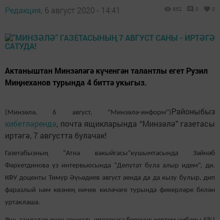
Редакция,
6 август 2020 - 14:41
852
0
0
Актаныштан Минзәләгә күченгән талантлы егет Рузил
Миңнеханов турында 4 биттә укыгыз.
Районыбыз
(Минзәлә, 6 август, "Минзәлә-информ")
кибетләрендә
, почта ящикларында “Минзәлә” газетасы
иртәгә, 7 августта булачак!
Газетабызның “Атна вакыйгасы”кушымтасында Зәйнәб
Фәрхетдинова үз интервьюсында “Депутат була алыр идем”, ди.
КФУ доценты Тимур Әүһәдиев август аенда да да кызу булыр, дип
фаразлый һәм көзнең ничек киләчәге турында фикерләре белән
уртаклаша.