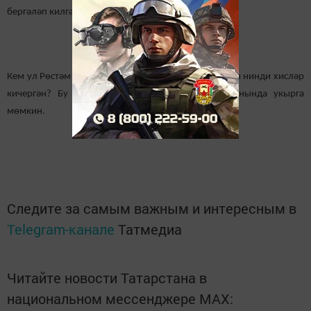
бергәләп килгән.
Кем ул Рөстәм Хисммәтуллин? Бүләк отуын ишеткәч нинди хисләр
кичергән? Бу хакта язманы газетаның алдагы санында укырга
мөмкин.
Следите за самым важным и интересным в
Telegram-канале
Татмедиа
Читайте новости Татарстана в
национальном мессенджере MАХ: