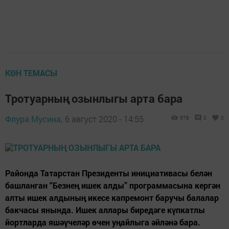
КӨН ТЕМАСЫ
Тротуарның озынлыгы арта бара
Флура Мусина,
6 август 2020 - 14:55
578
0
0
Районда Татарстан Президенты инициативасы белән
башланган “Безнең ишек алды” программасына кергән
алты ишек алдының икесе капремонт баручы балалар
бакчасы янында. Ишек аллары биредәге күпкатлы
йортларда яшәүчеләр өчен уңайлыга әйләнә бара.