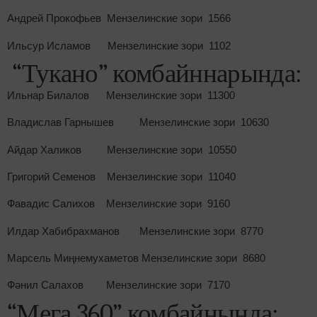
Андрей Прокофьев Мензелинские зори 1566
Ильсур Исламов Мензелинские зори 1102
“Тукано” комбайннарында:
Ильнар Билалов Мензелинские зори 11300
Владислав Гарнышев Мензелинские зори 10630
Айдар Халиков Мензелинские зори 10550
Григорий Семенов Мензелинские зори 11040
Фавадис Салихов Мензелинские зори 9160
Илдар Хабибрахманов Мензелинские зори 8770
Марсель Миңнемухаметов Мензелинские зори 8680
Фәнил Салахов Мензелинские зори 7170
“Мега 360” комбайнында: