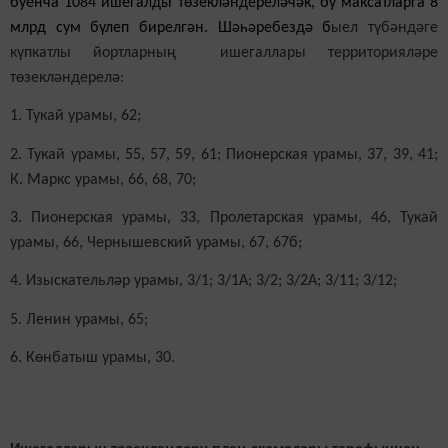
буенча 1084 ишегалды төзекләндереләчәк, бу максатларга 8
млрд сум бүлеп бирелгән. Шәһәребездә б
ыел түбәндәге
күпкатлы йортларның ишегаллары территорияләре
төзекләндерелә:
1. Тукай урамы, 62;
2. Тукай урамы, 55, 57, 59, 61; Пионерская урамы, 37, 39, 41;
К. Маркс урамы, 66, 68, 70;
3. Пионерская урамы, 33, Пролетарская урамы, 46, Тукай
урамы, 66, Чернышевский урамы, 67, 67б;
4. Изыскательләр урамы, 3/1; 3/1А; 3/2; 3/2А; 3/11; 3/12;
5. Ленин урамы, 65;
6. Көнбатыш урамы, 30.