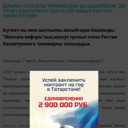
Бүгенге эш көне шатлыклы вакыйгадан башланды:
“Минзәлә-информ”ның махсус призын откан Рөстәм
Хисмәтуллинга триммерны тапшырдык.
(Минзәлә, 7 август, Флүрә Мусина, “Минзәлә-информ”)
2020 елның икенче яртыеллыгына район газетасына почта яки
“Кырык тартма” халыкка хезмәт күрсәтү үзәге аша язылып,
квитанцияләренең күчермәләрен редакциягә җибәрүчеләр, шулай
ук альтернатив юл белән эш урыннарында газета алдыручылар
арасында чираттагы бүләк оту уены үткәрелүе һәм анда
отучыларның
исемнәрен хәбәр иткән идек
инде. Хәзер уенда
отучылар редакциягә килеп призларын алалар.
Рөстәм Хисмәтуллин
бүләкне алырга хатыны Хәдәния белән