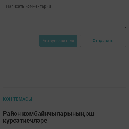
Отправить
Авторизоваться
КӨН ТЕМАСЫ
Район комбайнчыларының эш
күрсәткечләре