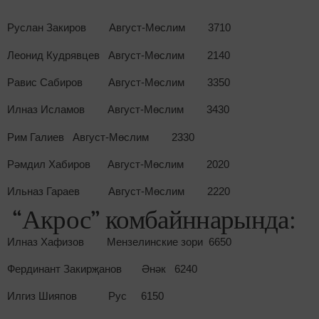
Руслан Закиров Август-Мөслим 3710
Леонид Кудрявцев Август-Мөслим 2140
Равис Сабиров Август-Мөслим 3350
Илназ Исламов Август-Мөслим 3430
Рим Галиев Август-Мөслим 2330
Рәмдил Хабиров Август-Мөслим 2020
Ильназ Гараев Август-Мөслим 2220
“Акрос” комбайннарында:
Илназ Хафизов Мензелинские зори 6650
Фердинант Закирҗанов Әнәк 6240
Илгиз Шияпов Рус 6150