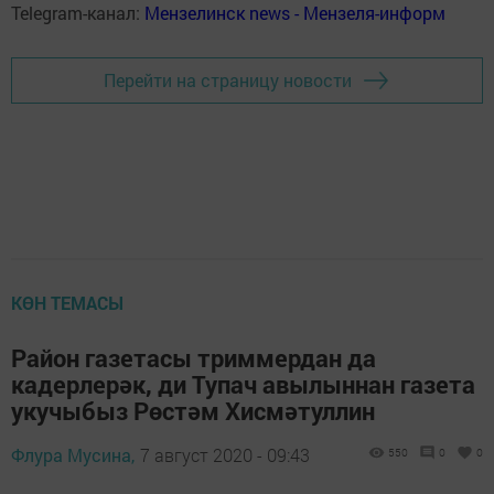
Telegram-канал:
Мензелинск news - Мензеля-информ
Перейти на страницу новости
КӨН ТЕМАСЫ
Район газетасы триммердан да
кадерлерәк, ди Тупач авылыннан газета
укучыбыз Рөстәм Хисмәтуллин
Флура Мусина,
7 август 2020 - 09:43
550
0
0