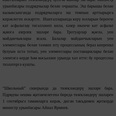
урынбасары подрядчылар белән очрашты. Эш барышы белән
кызыксынганда подрядчыларга эш темпын арттырырга
кирәклеген искәртте. Ишегалларында керү юлларын беренче
кат асфальтлау төгәлләнеп килә, хәзер икенче кат асфальт
җәюгә әзерлек эшләре бара. Тротуарлар җәелә, уен
мәйданчыклары ясала. Балалар мәйданчыкларын уен
элементлары белән тәэмин итү процессының бераз киеренке
булуын истә тотып, уен элементлары поставщиклары белән
элемтәгә керде һәм мәсьәләне урында хәл итте: бу процессны
тизләтергә кушты.
“Школьный” скверында да төзекләндерү эшләре бара.
Пдрядчы оешма җитәкчелегенә биредә төзекләндерү эшләрен
1 сентябрьгә тәмамларга кирәк, дигән тәкъдимен җиткерде
министр урынбасары Айназ Ярмиев.