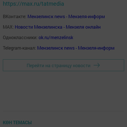
https://max.ru/tatmedia
ВКонтакте:
Мензелинск news - Мензеля-информ
MAX:
Новости Мензелинска - Мензеля онлайн
Одноклассники:
ok.ru/menzelinsk
Telegram-канал:
Мензелинск news - Мензеля-информ
Перейти на страницу новости
КӨН ТЕМАСЫ