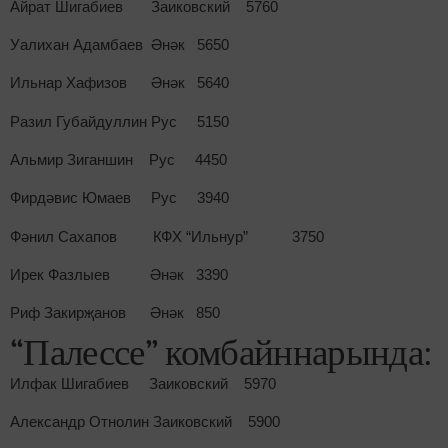
Айрат Шигабиев Заиковский 5760
Уалихан Адамбаев Әнәк 5650
Ильнар Хафизов Әнәк 5640
Разил Губайдуллин Рус 5150
Альмир Зиганшин Рус 4450
Фирдәвис Юмаев Рус 3940
Фәнил Сахапов КФХ “Ильнур” 3750
Ирек Фазлыев Әнәк 3390
Риф Закирҗанов Әнәк 850
“Палессе” комбайннарында:
Илфак Шигабиев Заиковский 5970
Александр Отнолин Заиковский 5900