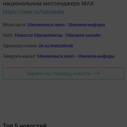
национальном мессенджере MАХ:
https://max.ru/tatmedia
ВКонтакте:
Мензелинск news - Мензеля-информ
MAX:
Новости Мензелинска - Мензеля онлайн
Одноклассники:
ok.ru/menzelinsk
Telegram-канал:
Мензелинск news - Мензеля-информ
Перейти на страницу новости
Топ 5 новостей