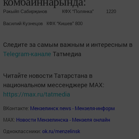
комбайннарында:
Рәкыйп Сабирҗанов КФХ “Полянка” 1220
Василий Кузнецов КФХ “Кишев” 800
Следите за самым важным и интересным в
Telegram-канале
Татмедиа
Читайте новости Татарстана в
национальном мессенджере MАХ:
https://max.ru/tatmedia
ВКонтакте:
Мензелинск news - Мензеля-информ
MAX:
Новости Мензелинска - Мензеля онлайн
Одноклассники:
ok.ru/menzelinsk