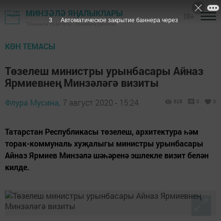
МИНЗӘЛӘ ЯҢАЛЫКЛАРЫ
18+
2
Автоматическое закрытие баннера через
"Минзәлә" газетасы - Минзәлә районы
КӨН ТЕМАСЫ
Төзелеш министры урынбасары Айназ
Ярмиевнең Минзәләгә визиты
Флура Мусина,
7 август 2020 - 15:24
628
0
0
Татарстан Республикасы төзелеш, архитектура һәм
торак-коммуналь хуҗалыгы министры урынбасары
Айназ Ярмиев Минзәлә шәһәренә эшлекле визит белән
килде.