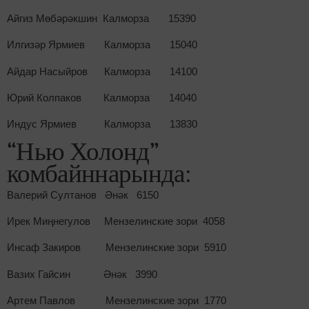
Айгиз Мөбәрәкшин Калморза 15390
Илгизәр Ярмиев Калморза 15040
Айдар Насыйров Калморза 14100
Юрий Колпаков Калморза 14040
Индус Ярмиев Калморза 13830
“Нью Холонд”
комбайннарында:
Валерий Султанов Әнәк 6150
Ирек Миңнегулов Мензелинские зори 4058
Инсаф Закиров Мензелинские зори 5910
Вазих Гайсин Әнәк 3990
Артем Павлов Мензелинские зори 1770