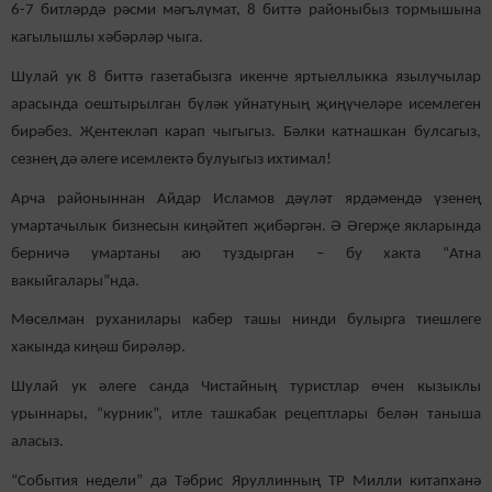
6-7 битләрдә рәсми мәгълүмат, 8 биттә районыбыз тормышына
кагылышлы хәбәрләр чыга.
Шулай ук 8 биттә газетабызга икенче яртыеллыкка язылучылар
арасында оештырылган бүләк уйнатуның җиңүчеләре исемлеген
бирәбез. Җентекләп карап чыгыгыз. Бәлки катнашкан булсагыз,
сезнең дә әлеге исемлектә булуыгыз ихтимал!
Арча районыннан Айдар Исламов дәүләт ярдәмендә үзенең
умартачылык бизнесын киңәйтеп җибәргән. Ә Әгерҗе якларында
берничә умартаны аю туздырган – бу хакта “Атна
вакыйгалары”нда.
Мөселман руханилары кабер ташы нинди булырга тиешлеге
хакында киңәш бирәләр.
Шулай ук әлеге санда Чистайның туристлар өчен кызыклы
урыннары, “курник”, итле ташкабак рецептлары белән таныша
аласыз.
“События недели” да Тәбрис Яруллинның ТР Милли китапханә