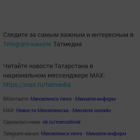
Следите за самым важным и интересным в
Telegram-канале
Татмедиа
Читайте новости Татарстана в
национальном мессенджере MАХ:
https://max.ru/tatmedia
ВКонтакте:
Мензелинск news - Мензеля-информ
MAX:
Новости Мензелинска - Мензеля онлайн
Одноклассники:
ok.ru/menzelinsk
Telegram-канал:
Мензелинск news - Мензеля-информ