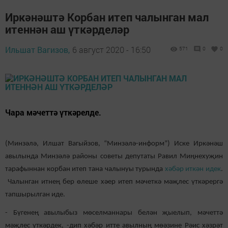
Иркәнәштә Корбан итеп чалынган мал
итеннән аш үткәрделәр
Ильшат Вагизов,
6 август 2020 - 16:50
571
0
0
Чара мәчеттә үткәрелде.
(Минзәлә, Илшат Вагыйзов, “Минзәлә-информ”) Иске Иркәнәш
авылында Минзәлә районы советы депутаты Равил Миңнехуҗин
тарафыннан корбан итеп тана чалынуы турында
хәбәр иткән идек
.
Чалынган итнең бер өлеше хәер итеп мәчеткә мәҗлес үткәрергә
тапшырылган иде.
- Бүгенең авылыбыз мөселманнары белән җыелып, мәчеттә
мәҗлес үткәрдек, -дип хәбәр итте авылның мөәзине Рәис хәзрәт