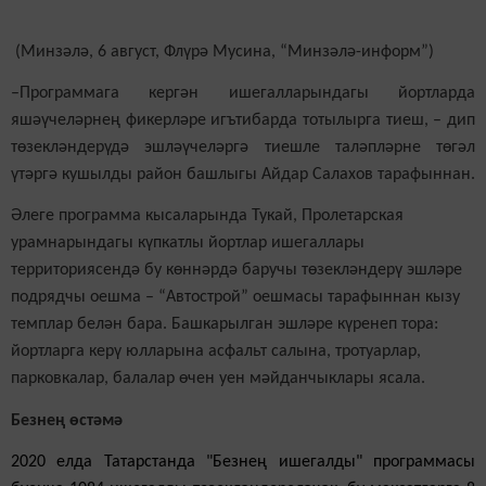
(Минзәлә, 6 август, Флүрә Мусина, “Минзәлә-информ”)
–Программага кергән ишегалларындагы йортларда
яшәүчеләрнең фикерләре игътибарда тотылырга тиеш, – дип
төзекләндерүдә эшләүчеләргә тиешле таләпләрне төгәл
үтәргә кушылды район башлыгы Айдар Салахов тарафыннан.
Әлеге программа кысаларында Тукай, Пролетарская
урамнарындагы күпкатлы йортлар ишегаллары
территориясендә бу көннәрдә баручы төзекләндерү эшләре
подрядчы оешма – “Автострой” оешмасы тарафыннан кызу
темплар белән бара. Башкарылган эшләре күренеп тора:
йортларга керү юлларына асфальт салына, тротуарлар,
парковкалар, балалар өчен уен мәйданчыклары ясала.
Безнең өстәмә
2020 елда Татарстанда "Безнең ишегалды" программасы