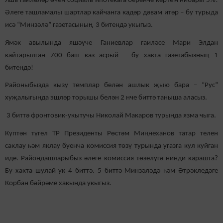
Яшь гаиләләр өчен социаль ипотекага беренче кертем нибары 5%!
Әлеге ташламалы шартлар кайчанга кадәр дәвам итәр – бу турыда
исә “Минзәлә” газетасының 3 битендә укыгыз.
Ямәк авылында яшәүче Ганиевлар гаиләсе Мари Элдан
кайтарылган 700 баш каз асрый – бу хакта газетабызның 1
битендә!
Районыбызда кызу темплар белән ашлык җыю бара – “Рус”
хуҗалыгында эшләр торышы белән 2 нче биттә таныша аласыз.
3 биттә фронтовик-укытучы Николай Макаров турында язма чыга.
Күптән түгел ТР Президенты Рөстәм Миңнеханов татар телен
саклау һәм яклау буенча комиссия төзү турында угазга кул куйган
иде. Райондашларыбыз әлеге комиссия төзелүгә нинди карашта?
Бу хакта шулай ук 4 биттә. 5 биттә Минзәләдә һәм Әтрәкледәге
Корбан бәйрәме хакында укыгыз.