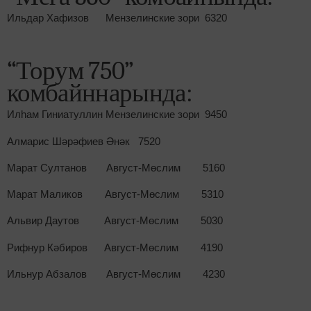
Ильдар Хафизов Мензелинские зори 6320
“Торум 750”
комбайннарында:
Илһам Гиниатуллин Мензелинские зори 9450
Алмарис Шәрәфиев Әнәк 7520
Марат Султанов Август-Мөслим 5160
Марат Маликов Август-Мөслим 5310
Альвир Даутов Август-Мөслим 5030
Рифнур Кәбиров Август-Мөслим 4190
Ильнур Абзалов Август-Мөслим 4230