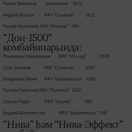
Рамил Мингазов Заиковский 5170
Андрей Козлов КФХ “Салихов” 2410
Разиф Нургалиев КФХ “Ильнур” 490
“Дон-1500”
комбайннарында:
Рәхимҗан Шакирҗанов КФХ “Ильнур” 2570
Олег Аксенов КФХ “Салихов” 2550
Владимир Липин КФХ “Шереметьев” 1360
Руслан Горбунов КФХ “Полянка” 1180
Сергей Парет КФХ “Кишев” 890
Андрей Шереметьев КФХ “Шереметьев” 740
“Нива” һәм “Нива-Эффект”