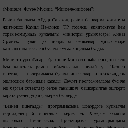
(Минзәлә, Флүрә Мусина, “Минзәлә-информ”)
Район башлыгы Айдар Салахов, район башкарма комитеты
җитәкчесе Камил Нәҗмиев, ТР төзелеш, архитектура һәм
торак-коммуналь хуҗалыгы министры урынбасары Айназ
Ярмиев, шулай ук подрядчы оешмалар җитәкчеләре
катнашында төзелеш буенча күчмә киңәшмә булды.
Министр урынбасары бу көнне Минзәлә шәһәренең төзелеш
һәм капиталь ремонт объектларын, шулай ук "Безнең
ишегалды" программасы буенча ишегалларын төзекләндерү
эшләренең барышын карады. Дәүләт программалары буенча
эш барган объектлар белән танышкач, башкарылган эшләргә
карата үзенең уңай фикерен белдерде.
"Безнең ишегалды" программасына шәһәрдәге күпкатлы
йортларның 6 ишегалды кертелгән. Хәзерге вакытта
шәһәрдәге Пионерская, Пролетарская урамнарындагы
ишегалларын төзекләндерү буенча кайнар эш бара. Министр