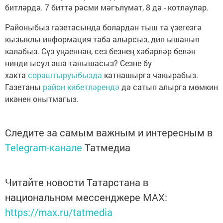
битләрдә. 7 биттә рәсми мәгълүмат, 8 дә - котлаулар.
Районыбыз газетасында болардан тыш та үзегезгә
кызыклы информация таба алырсыз, дип ышанып
калабыз. Сүз уңаеннан, сез безнең хәбәрләр белән
нинди ысул аша танышасыз? Сезне бу
хакта
сораштыруыбызда
катнашырга чакырабыз.
Газетаны
район кибетләрендә
дә сатып алырга мөмкин
икәнен онытмагыз.
Следите за самым важным и интересным в
Telegram-канале
Татмедиа
Читайте новости Татарстана в
национальном мессенджере MАХ:
https://max.ru/tatmedia