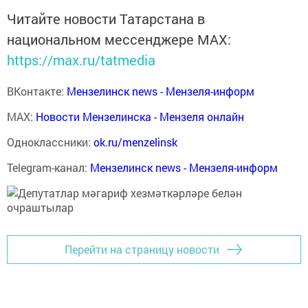
Читайте новости Татарстана в
национальном мессенджере MАХ:
https://max.ru/tatmedia
ВКонтакте:
Мензелинск news - Мензеля-информ
MAX:
Новости Мензелинска - Мензеля онлайн
Одноклассники:
ok.ru/menzelinsk
Telegram-канал:
Мензелинск news - Мензеля-информ
Перейти на страницу новости