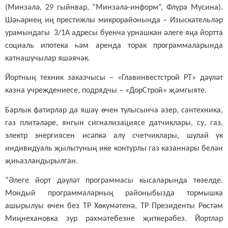
(Минзәлә, 29 гыйнвар, “Минзәлә-информ”, Флүрә Мусина).
Шәһәрнең иң престижлы микрорайонында – Изыскательләр
урамындагы 3/1А адресы буенча урнашкан әлеге яңа йортта
социаль ипотека һәм аренда торак программаларында
катнашучылар яшәячәк.
Йортның техник заказчысы – «Главинвестстрой РТ» дәүләт
казна учреждениесе, подрядчы – «ДорСтрой» җәмгыяте.
Барлык фатирлар да яшәү өчен тулысынча әзер, сантехника,
газ плитәләре, янгын сигнализациясе датчиклары, су, газ,
электр энергиясен исәпкә алу счетчиклары, шулай ук
индивидуаль җылытуның ике контурлы газ казаннары белән
җиһазландырылган.
“Әлеге йорт дәүләт программасы кысаларында төзелде.
Мондый программаларның районыбызда тормышка
ашырылуы өчен без ТР Хөкүмәтенә, ТР Президенты Рөстәм
Миңнехановка зур рәхмәтебезне җиткерәбез. Йортлар