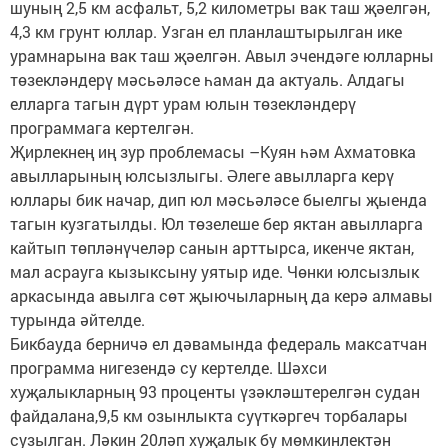
шуның 2,5 км асфальт, 5,2 километры вак таш җәелгән,
4,3 км грунт юллар. Узган ел планлаштырылган ике
урамнарына вак таш җәелгән. Авыл эчендәге юлларны
төзекләндерү мәсьәләсе һаман да актуаль. Алдагы
елларга тагын дүрт урам юлын төзекләндерү
программага кертелгән.
Җирлекнең иң зур проблемасы –Куян һәм Ахматовка
авылларының юлсызлыгы. Әлеге авылларга керү
юллары бик начар, дип юл мәсьәләсе быелгы җыенда
тагын кузгатылды. Юл төзелеше бер яктан авылларга
кайтып төпләнүчеләр санын арттырса, икенче яктан,
мал асрауга кызыксыну уятыр иде. Чөнки юлсызлык
аркасында авылга сөт җыючыларның да керә алмавы
турында әйтелде.
Бикбауда берничә ел дәвамында федераль максатчан
программа нигезендә су кертелде. Шәхси
хуҗалыкларның 93 проценты үзәкләштерелгән судан
файдалана,9,5 км озынлыкта суүткәргеч торбалары
сузылган. Ләкин 20ләп хуҗалык бу мөмкинлектән