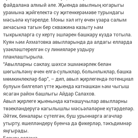
файдалана алмый әле. Җыенда авылның югарыгы
урамына җәйгелектә су җитенкерәмәве турындагы
мәсьәлә күтәрелде. Моны хәл итү өчен үзара салым
акчасына тагын бер скважина казыту һәм
тыкрыкларга су кертү эшләрен башкару күздә тотыла.
Куян һәм Ахматовка авылларында да алдагы елларда
үзәкләштерелгән су линияләре уздыру
планлаштырыла.
“Авылларны саклау, шәхси эшмәкәрлек белән
шөгыльләнү өчен елга-сулыклар, болынлыклар, башка
мөмкинлекләр бар”, – дип, авыл җирлегендә потенциал
булуын билгеләп үтте җыенда катнашкан һәм чыгыш
ясаган район башлыгы Айдар Салахов.
Авыл җирлеге җыенында катнашучылар авылларны
төзекләндерүгә кагылышлы мәсьәләләрне күтәрделәр.
Әйтик, биналары сүтелгән, буш урыннарга агачлар
утырту, яшелләндерү буенча да фикерләр, тәкъдимнәр
яңгырады.
Безнең өстәмә