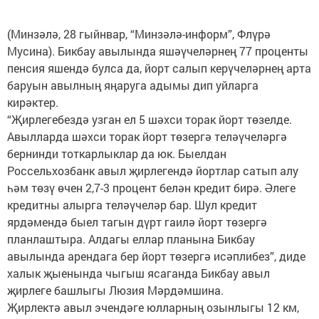
(Минзәлә, 28 гыйнвар, “Минзәлә-информ”, Флүрә
Мусина). Бикбау авылында яшәүчеләрнең 77 проценты
пенсия яшендә булса да, йорт салып керүчеләрнең арта
баруын авылның яңаруга адымы дип уйларга
кирәктер.
“Җирлегебездә узган ел 5 шәхси торак йорт төзелде.
Авылларда шәхси торак йорт төзергә теләүчеләргә
бернинди тоткарлыклар да юк. Быелдан
Россельхозбанк авыл җирлегендә йортлар сатып алу
һәм төзү өчен 2,7-3 процент белән кредит бирә. Әлеге
кредитны алырга теләүчеләр бар. Шул кредит
ярдәмендә быел тагын дүрт гаилә йорт төзергә
планлаштыра. Алдагы еллар планына Бикбау
авылында арендага бер йорт төзергә исәплибез”, диде
халык җыенында чыгыш ясаганда Бикбау авыл
җирлеге башлыгы Люзия Мәрдәмшина.
Җирлектә авыл эчендәге юлларның озынлыгы 12 км,