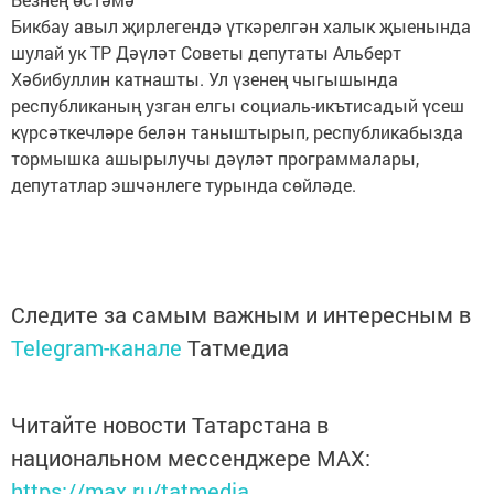
Бикбау авыл җирлегендә үткәрелгән халык җыенында
шулай ук ТР Дәүләт Советы депутаты Альберт
Хәбибуллин катнашты. Ул үзенең чыгышында
республиканың узган елгы социаль-икътисадый үсеш
күрсәткечләре белән таныштырып, республикабызда
тормышка ашырылучы дәүләт программалары,
депутатлар эшчәнлеге турында сөйләде.
Следите за самым важным и интересным в
Telegram-канале
Татмедиа
Читайте новости Татарстана в
национальном мессенджере MАХ:
https://max.ru/tatmedia