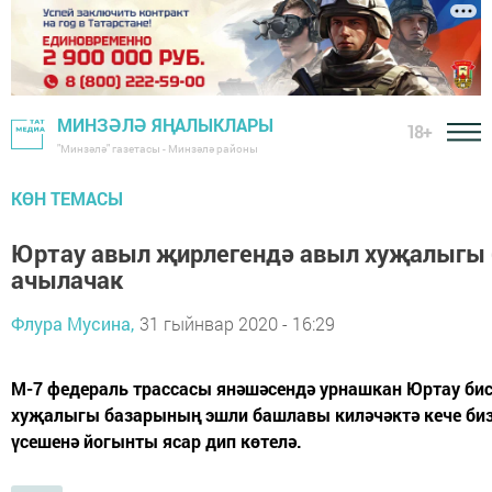
МИНЗӘЛӘ ЯҢАЛЫКЛАРЫ
18+
"Минзәлә" газетасы - Минзәлә районы
КӨН ТЕМАСЫ
Юртау авыл җирлегендә авыл хуҗалыгы
ачылачак
Флура Мусина,
31 гыйнвар 2020 - 16:29
М-7 федераль трассасы янәшәсендә урнашкан Юртау би
хуҗалыгы базарының эшли башлавы киләчәктә кече би
үсешенә йогынты ясар дип көтелә.