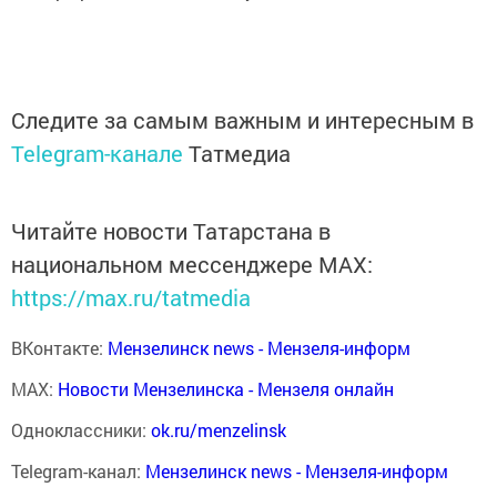
Следите за самым важным и интересным в
Telegram-канале
Татмедиа
Читайте новости Татарстана в
национальном мессенджере MАХ:
https://max.ru/tatmedia
ВКонтакте:
Мензелинск news - Мензеля-информ
MAX:
Новости Мензелинска - Мензеля онлайн
Одноклассники:
ok.ru/menzelinsk
Telegram-канал:
Мензелинск news - Мензеля-информ