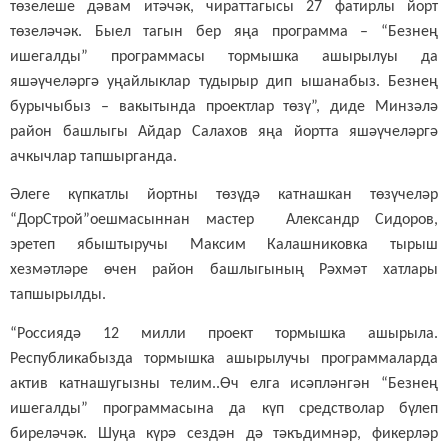
төзелеше дәвам итәчәк, чираттагысы 27 фатирлы йорт
төзеләчәк. Быел тагын бер яңа программа – “Безнең
ишегалды” программасы тормышка ашырылуы да
яшәүчеләргә уңайлыклар тудырыр дип ышанабыз. Безнең
бурычыбыз – вакытында проектлар төзү”, диде Минзәлә
район башлыгы Айдар Салахов яңа йортта яшәүчеләргә
ачкычлар тапшырганда.
Әлеге күпкатлы йортны төзүдә катнашкан төзүчеләр
“ДорСтрой”оешмасыннан мастер Александр Сидоров,
эретеп ябыштыручы Максим Калашниковка тырыш
хезмәтләре өчен район башлыгының Рәхмәт хатлары
тапшырылды.
“Россиядә 12 милли проект тормышка ашырыла.
Республикабызда тормышка ашырылучы программаларда
актив катнашугызны телим..Өч елга исәпләнгән “Безнең
ишегалды” программасына да күп средстволар бүлеп
биреләчәк. Шуңа күрә сездән дә тәкъдимнәр, фикерләр