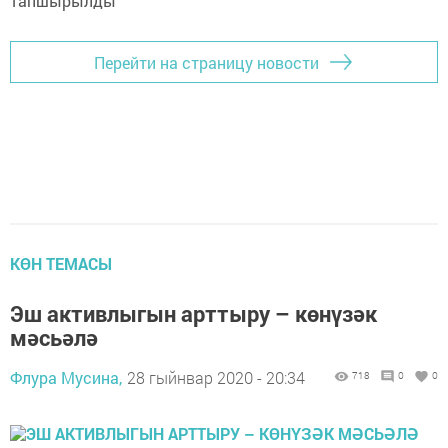
Перейти на страницу новости
КӨН ТЕМАСЫ
Эш активлыгын арттыру – көнүзәк
мәсьәлә
Флура Мусина,
28 гыйнвар 2020 - 20:34
718
0
0