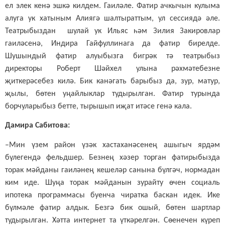
ел элек кенә эшкә килдем. Гаиләле. Фатир ачкычын кулыма
алуга ук хатыным Алиягә шалтыраттым, ул сессиядә әле.
Театрыбыздан шулай ук Ильяс һәм Зилия Закировлар
гаиләсенә, Индира Гайфуллинага да фатир бирелде.
Шушындый фатир алуыбызга бигрәк тә театрыбыз
директоры Роберт Шәйхел улына рәхмәтебезне
җиткерәсебез килә. Бик канәгать барыбыз да, зур, матур,
җылы, бөтен уңайлыклар тудырылган. Фатир турында
борчуларыбыз бетте, тырышып иҗат итәсе генә кала.
Дамира Сабитова:
–Мин үзем район үзәк хастаханәсенең ашыгыч ярдәм
бүлегендә фельдшер. Безнең хәзер торган фатирыбызда
торак мәйданы гаиләнең кешеләр санына бүлгәч, нормадан
ким иде. Шуңа торак мәйданын зурайту өчен социаль
ипотека программасы буенча чиратка баскан идек. Ике
бүлмәле фатир алдык. Безгә бик ошый, бөтен шартлар
тудырылган. Хәтта интернет та үткәрелгән. Сөенечен күреп