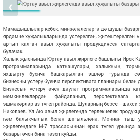
❮
Мамадышлылар кебек, минзәләлеләргә дә шушы базарг
ярдәмче хуҗалыкларында үстерелгән, җитештерелгән һ
артып калган авыл хуҗалыгы продукциясен сатарга
булачак.
Халык җыенында Юртау авыл җирлеге башлыгы Ирек К
программаларында катнашулары, халыкның тор
яхшырту буенча башкарылган эшләр турында сө
бизнесны үстерү буенча перспективага планнары белән 
Бизнесын үстерү өчен дәүләт программаларында ка
мөмкинлекләрдән файдаланып, перспективага к
эшмәкәрләр аз түгел районда. Шуларның берсе –шәхси 
Николаев. Ул Аю авыл җирлегендә терлекчелек продукц
һәм балыкчылык белән шөгыльләнә. Моннан тыш 
җирлегендәге М-7 трассасыннан ерак түгел урында
базары өчен бина төзеп куйды.