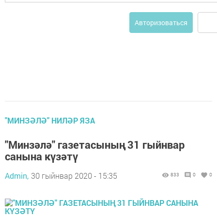
Авторизоваться
"МИНЗӘЛӘ" НИЛӘР ЯЗА
"Минзәлә" газетасының 31 гыйнвар
санына күзәтү
Admin,
30 гыйнвар 2020 - 15:35
833
0
0