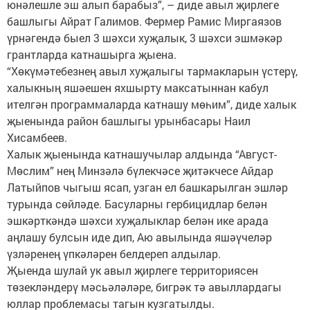
юнәлешле эш алып барабыз”, – диде авыл җирлеге
башлыгы Айрат Галимов. Фермер Рамис Миргаязов
үрнәгендә быел 3 шәхси хуҗалык, 3 шәхси эшмәкәр
грантларда катнашырга җыена.
“Хөкүмәтебезнең авыл хуҗалыгы тармакларын үстерү,
халыкның яшәешен яхшырту максатыннан кабул
ителгән программаларда катнашу мөһим”, диде халык
җыенында район башлыгы урынбасары Наил
Хисамбеев.
Халык җыенында катнашучылар алдында “Август-
Мөслим” нең Минзәлә бүлекчәсе җитәкчесе Айдар
Латыйпов чыгыш ясап, узган ел башкарылган эшләр
турында сөйләде. Басуларны гербицидлар белән
эшкәрткәндә шәхси хуҗалыклар белән ике арада
аңлашу булсын иде дип, Аю авылында яшәүчеләр
үзләренең үпкәләрен белдереп алдылар.
Җыенда шулай ук авыл җирлеге территориясен
төзекләндерү мәсьәләләре, бигрәк тә авыллардагы
юллар проблемасы тагын кузгатылды.