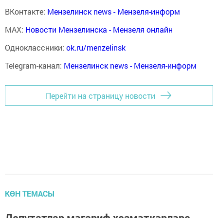
ВКонтакте:
Мензелинск news - Мензеля-информ
MAX:
Новости Мензелинска - Мензеля онлайн
Одноклассники:
ok.ru/menzelinsk
Telegram-канал:
Мензелинск news - Мензеля-информ
Перейти на страницу новости
КӨН ТЕМАСЫ
Депутатлар мәгариф хезмәткәрләре