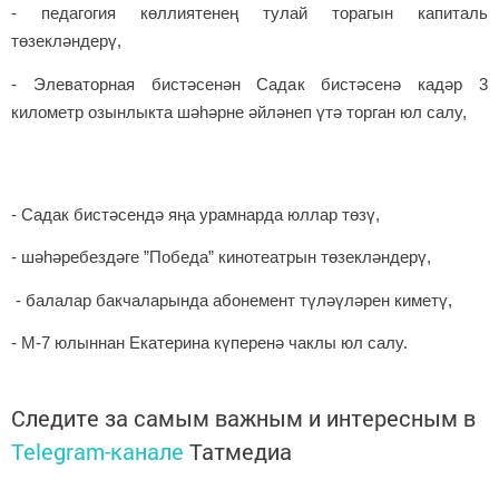
- педагогия көллиятенең тулай торагын капиталь
төзекләндерү,
- Элеваторная бистәсенән Садак бистәсенә кадәр 3
километр озынлыкта шәһәрне әйләнеп үтә торган юл салу,
- Садак бистәсендә яңа урамнарда юллар төзү,
- шәһәребездәге ”Победа” кинотеатрын төзекләндерү,
- балалар бакчаларында абонемент түләүләрен киметү,
- М-7 юлыннан Екатерина күперенә чаклы юл салу.
Следите за самым важным и интересным в
Telegram-канале
Татмедиа