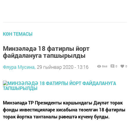
КӨН ТЕМАСЫ
Минзәләдә 18 фатирлы йорт
файдалануга тапшырылды
Флура Мусина,
29 гыйнвар 2020 - 13:16
844
0
0
Минзәләдә ТР Президенты каршындагы Дәүләт торак
фонды инвестицияләре хисабына төзелгән 18 фатирлы
торак йортка тантаналы рәвештә күченү булды.