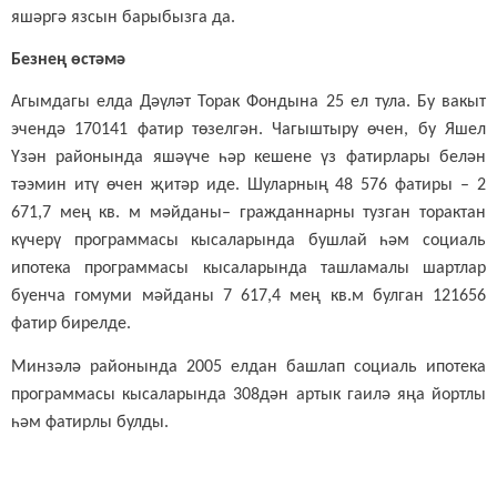
яшәргә язсын барыбызга да.
Безнең өстәмә
Агымдагы елда Дәүләт Торак Фондына 25 ел тула. Бу вакыт
эчендә 170141 фатир төзелгән. Чагыштыру өчен, бу Яшел
Үзән районында яшәүче һәр кешене үз фатирлары белән
тәэмин итү өчен җитәр иде. Шуларның 48 576 фатиры – 2
671,7 мең кв. м мәйданы– гражданнарны тузган торактан
күчерү программасы кысаларында бушлай һәм социаль
ипотека программасы кысаларында ташламалы шартлар
буенча гомуми мәйданы 7 617,4 мең кв.м булган 121656
фатир бирелде.
Минзәлә районында 2005 елдан башлап социаль ипотека
программасы кысаларында 308дән артык гаилә яңа йортлы
һәм фатирлы булды.