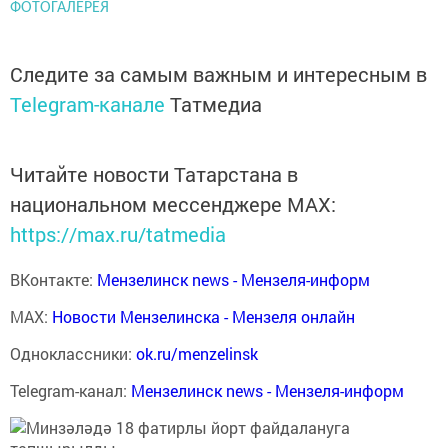
ФОТОГАЛЕРЕЯ
Следите за самым важным и интересным в
Telegram-канале
Татмедиа
Читайте новости Татарстана в
национальном мессенджере MАХ:
https://max.ru/tatmedia
ВКонтакте:
Мензелинск news - Мензеля-информ
MAX:
Новости Мензелинска - Мензеля онлайн
Одноклассники:
ok.ru/menzelinsk
Telegram-канал:
Мензелинск news - Мензеля-информ