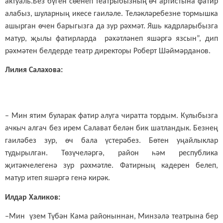
актуаль.Без бүген сөенеп театрыбызның өч артистына фатир
алабыз, шуларның икесе гаиләле. Теләкләребезне тормышка
ашырган өчен барыгызга да зур рәхмәт. Яшь кадрларыбызга
матур, җылы фатирларда рәхәтләнеп яшәргә язсын”, дип
рәхмәтен белдерде театр директоры Роберт Шәймәрданов.
Лилия Салахова:
– Мин ятим буларак фатир алуга чиратта тордым. Кулыбызга
ачкыч алгач без ирем Салават белән бик шатландык. Безнең
гаиләбез зур, өч бала үстерәбез. Бөтен уңайлыклар
тудырылган. Төзүчеләргә, район һәм республика
җитәкчелегенә зур рәхмәтле. Фатирның кадерен белеп,
матур итеп яшәргә генә кирәк.
Илдар Халиков:
–Мин үзем Түбән Кама районыннан, Минзәлә театрына бер