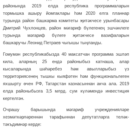
районында 2019 елда республика программаларын
тормышка ашыру йомгаклары һәм 2020 елга планнар
турында район башкарма комитеты җитәкчесе урынбасары
Дмитрий Чухлонцев, район мәгариф бүлегенең эшчәнлеге
турында мәгариф бүлеге җитәкчесе вазифаларын
башкаручы Леонид Петраев чыгышы тыңланды.
Гомумән республикабызда 40 максатчан программа эшләп
килә, аларның 25 ендә районыбыз катнаша, алар
кысаларында шәһәребез һәм авылларыбыз үз
территориясенең тышкы кыяфәтен һәм функциональлеген
яхшырту өчен РФ, Татарстан казнасыннан акча ала. 2019
елда районыбызга 3,5 млрд. сум күләмендә инвестиция
кертелгән.
Очрашу барышында мәгариф учреҗденияләре
хезмәткәрләреннән тарафыннан депутатларга теләк-
тәкъдимнәр керде: