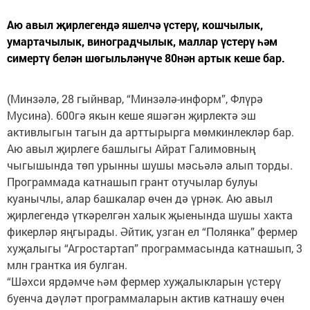
Аю авыл җирлегендә яшелчә үстерү, кошчылык,
умартачылык, виноградчылык, маллар үстерү һәм
симертү белән шөгыльләнүче 80нән артык кеше бар.
(Минзәлә, 28 гыйнвар, “Минзәлә-информ”, Флүрә
Мусина). 600гә якын кеше яшәгән җирлектә эш
активлыгын тагын да арттырырга мөмкинлекләр бар.
Аю авыл җирлеге башлыгы Айрат Галимовның
чыгышында төп урынны шушы мәсьәлә алып торды.
Программада катнашып грант отучылар булуы
куанычлы, алар башкалар өчен дә үрнәк. Аю авыл
җирлегендә үткәрелгән халык җыенында шушы хакта
фикерләр яңгырады. Әйтик, узган ел “Полянка” фермер
хуҗалыгы “Агростартап” программасында катнашып, 3
млн грантка ия булган.
“Шәхси ярдәмче һәм фермер хуҗалыкларын үстерү
буенча дәүләт программаларын актив катнашу өчен