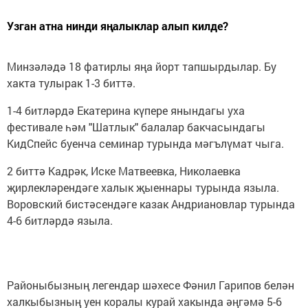
Узган атна нинди яңалыклар алып килде?
Минзәләдә 18 фатирлы яңа йорт тапшырдылар. Бу
хакта тулырак 1-3 биттә.
1-4 битләрдә Екатерина күпере янындагы уха
фестивале һәм "Шатлык" балалар бакчасындагы
КидСпейс буенча семинар турында мәгълүмат чыга.
2 биттә Кадрәк, Иске Матвеевка, Николаевка
җирлекләрендәге халык җыеннары турында языла.
Воровский бистәсендәге казак Андриановлар турында
4-6 битләрдә языла.
Районыбызның легендар шәхесе Фәнил Гарипов белән
халкыбызның уен коралы курай хакында әңгәмә 5-6