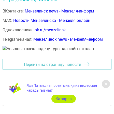
ВКонтакте:
Мензелинск news - Мензеля-информ
MAX:
Новости Мензелинска - Мензеля онлайн
Одноклассники:
ok.ru/menzelinsk
Telegram-канал:
Мензелинск news - Мензеля-информ
Перейти на страницу новости
Яшь Татмедиа проектының яңа видеосын
карадыгызмы?
Карарга