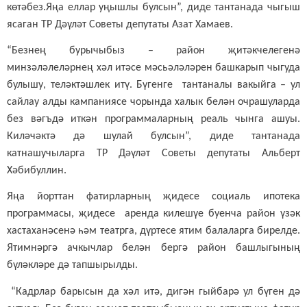
көтәбез.Яңа еллар уңышлы булсын”, диде тантанада чыгыш
ясаган ТР Дәүләт Советы депутаты Азат Хамаев.
“Безнең бурычыбыз – район җитәкчелегенә
минзәләлеләрнең хәл итәсе мәсьәләләрен башкарып чыгуда
булышу, теләктәшлек итү. Бүгенге тантаналы вакыйга – ул
сайлау алды кампаниясе чорында халык белән очрашуларда
без вәгъдә иткән программаларның реаль чынга ашуы.
Киләчәктә дә шулай булсын”, диде тантанада
катнашучыларга ТР Дәүләт Советы депутаты Альберт
Хәбибуллин.
Яңа йорттан фатирларның җидесе социаль ипотека
программасы, җидесе аренда килешүе буенча район үзәк
хастаханәсенә һәм театрга, дүртесе ятим балаларга бирелде.
Ятимнәргә ачкычлар белән бергә район башлыгының
бүләкләре дә тапшырылды.
“Кадрлар барысын да хәл итә, дигән гыйбарә ул бүген дә