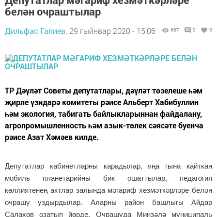
белән очраштылар
Дильфас Галиев,
29 гыйнвар 2020 - 15:06
687
0
0
ТР Дәүләт Советы депутатлары, дәүләт төзелеше һәм
җирле үзидарә комитеты рәисе Альберт Хабибуллин
һәм экология, табигать байлыкларыннан файдалану,
агропромышленность һәм азык-төлек сәясәте буенча
рәисе Азат Хәмәев килде.
Депутатлар кабинетларны карадылар, яңа гына кайткан
мобиль планетарийны бик ошаттылар, педагогия
көллиятенең актлар залында мәгариф хезмәткәрләре белән
очрашу уздырдылар. Аларны район башлыгы Айдар
Салахов озатып йөрде. Очрашуда Минзәлә муниципаль