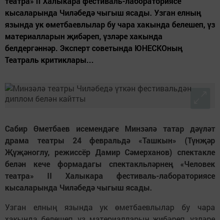
театра» II Халыкара фестиваль-лабораториясе
кысаларында Чиләбедә чыгыш ясады. Узган елның
язында ук өметбаевлылар бу чара хакында белешеп, үз
материалларын җибәреп, үзләре хакында
белдергәннәр. Эксперт советында ЮНЕСКОның
Театраль критиклары...
Сабир Өметбаев исемендәге Минзәлә татар дәүләт
драма театры 24 февральдә «Ташкын» (Түнҗәр
Җүҗәноглу, режиссёр Дамир Сәмерханов) спектакле
белән кече формадагы спектакльләрнең «Человек
театра» II Халыкара фестиваль-лабораториясе
кысаларында Чиләбедә чыгыш ясады.
Узган елның язында ук өметбаевлылар бу чара
хакында белешеп, үз материалларын җибәреп, үзләре