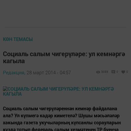
КӨН ТЕМАСЫ
Социаль салым чигерүләре: ул кемнәргә
кагыла
Редакция,
28 март 2014 - 04:57
3055
0
0
Социаль салым чигерүләреннән кемнәр файдалана
ала? Ул күпмегә кадәр киметелә? Шушы мәсьәләләр
хакында газета укучыларның күпсанлы сорауларын
күздә тотып федераль салым хезмәтенең ТР буенча