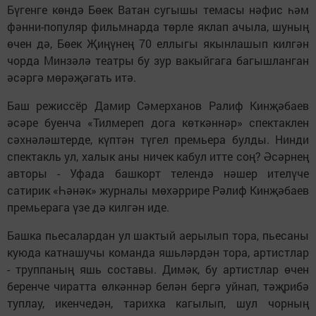
Бүгенге көндә Бөек Ватан сугышы темасы нәфис һәм
фәнни-популяр фильмнарда төрле яклап ачыла, шуның
өчен дә, Бөек Җиңүнең 70 еллыгы якынлашып килгән
чорда Минзәлә театры бу зур вакыйгага багышланган
әсәргә мөрәҗәгать итә.
Баш режиссёр Дамир Сәмерханов Ралиф Кинҗәбаев
әсәре буенча «Тилмереп дога көткәннәр» спектаклен
сәхнәләштерде, күптән түгел премьера булды. Нинди
спектакль ул, халык аны ничек кабул итте соң? Әсәрнең
авторы - Уфада башкорт телендә нәшер ителүче
сатирик «Һәнәк» журналы мөхәррире Рәлиф Кинҗәбаев
премьерага үзе дә килгән иде.
Башка пьесалардан ул шактый аерылып тора, пьесаны
куюда катнашучы команда яшьләрдән тора, артистлар
- труппаның яшь составы. Димәк, бу артистлар өчен
беренче чиратта өлкәннәр белән бергә уйнап, тәҗрибә
туплау, икенчедән, тарихка кагылып, шул чорның