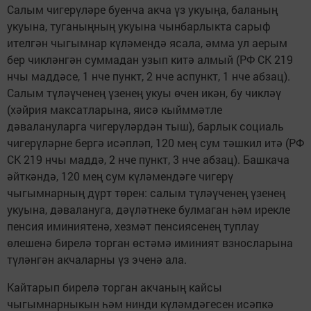
Салым чигерүләре буенча акча үз укуыңа, баланың
укуына, туганыңның укуына чынбарлыкта сарыф
ителгән чыгымнар күләмендә ясала, әмма ул аерым
бер чикләнгән суммадан узып китә алмый (РФ СК 219
нчы маддәсе, 1 нче пункт, 2 нче аспункт, 1 нче абзац).
Салым түләүченең үзенең укуы өчен икән, бу чикләү
(хәйрия максатларына, яисә кыйммәтле
дәвалануларга чигерүләрдән тыш), барлык социаль
чигерүләрне бергә исәпләп, 120 мең сум тәшкил итә (РФ
СК 219 нчы маддә, 2 нче пункт, 3 нче абзац). Башкача
әйткәндә, 120 мең сум күләмендәге чигерү
чыгымнарның дүрт төрен: салым түләүченең үзенең
укуына, дәвалануга, дәүләтнеке булмаган һәм ирекле
пенсия иминиятенә, хезмәт пенсиясенең туплау
өлешенә бирелә торган өстәмә иминият взносларына
түләнгән акчаларны үз эченә ала.
Кайтарып бирелә торган акчаның кайсы
чыгымнарныкын һәм нинди күләмдәгесен исәпкә