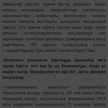
хезмәтләр күрсәтү буенча фатир хуҗалары белән
килешү нигезендәге мөнәсәбәтләр системасын
камилләштерү; күпфатирлы йортларның гомуми
милкен саклауга, йортларны, коммуналь челтәрләрне
сакчыл тоту буенча аңлату эшләре алып бару; торак
фондын эксплуатацияләүнең кагыйдәләре һәм
нормалары таләпләре нигезендә гражданнарның яшәү
шартларын, ТКХ күрсәтү сыйфатының дәүләт
стандартларына туры килүен тәэмин итүдән тора.
-Капремонт үткәрелгән йортларда яшәүчеләр нигә
күрше йортта теге яки бу эш башкарылды, бездә ул
кадәре эшләр башкарылмаган иде бит, дигән фикерне
белдерәләр.
-«Торак-коммуналь хуҗалыгын реформалауга
теләктәшлек фонды турында»гы 185 нче санлы ФЗны
тормышка ашыру кысаларында формалашкан 2013
елгы капремонт программасына 13 күпкатлы йортка