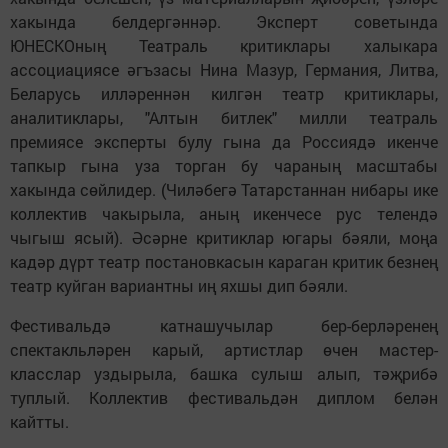
хакында белдергәннәр. Эксперт советында
ЮНЕСКОның Театраль критиклары халыкара
ассоциациясе әгъзасы Нина Мазур, Германия, Литва,
Беларусь илләреннән килгән театр критиклары,
аналитиклары, "Алтын битлек" милли театраль
премиясе эксперты булу гына да Россиядә икенче
тапкыр гына уза торган бу чараның масштабы
хакында сөйлидер. (Чиләбегә Татарстаннан нибары ике
коллектив чакырыла, аның икенчесе рус телендә
чыгыш ясый). Әсәрне критиклар югары бәяли, моңа
кадәр дүрт театр постановкасын караган критик безнең
театр куйган вариантны иң яхшы дип бәяли.
Фестивальдә катнашучылар бер-берләренең
спектакльләрен карый, артистлар өчен мастер-
класслар уздырыла, башка сулыш алып, тәҗрибә
туплый. Коллектив фестивальдән диплом белән
кайтты.