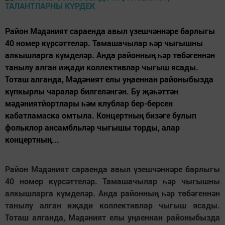
Район Мәдәният сараенда авыл үзешчәннәре барлыгы
40 номер күрсәттеләр. Тамашачылар һәр чыгышны
алкышларга күмделәр. Анда районның һәр төбәгеннән
танылу алган иҗади коллективлар чыгыш ясады.
Тоташ алганда, Мәдәният елы уңаеннан районыбызда
күпкырлы чаралар билгеләнгән. Бу җәһәттән
мәдәниятйортлары һәм клублар бер-берсен
кабатламаска омтыла. Концертның бизәге булып
фольклор ансамбльләр чыгышы торды, алар
концертның...
Район Мәдәният сараенда авыл үзешчәннәре барлыгы
40 номер күрсәттеләр. Тамашачылар һәр чыгышны
алкышларга күмделәр. Анда районның һәр төбәгеннән
танылу алган иҗади коллективлар чыгыш ясады.
Тоташ алганда, Мәдәният елы уңаеннан районыбызда