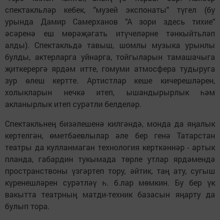
спектакльләр кебек, "музей экспонаты" түгел (бу
урында Дамир Самерханов "А зори здесь тихие"
әсәренә еш мөрәҗәгать итүчеләрне тәнкыйтьләп
алды). Спектакльдә тавыш, шомлы музыка урынлы
булды, актерларга уйнарга, тойгыларын тамашачыга
җиткерергә ярдәм итте, гомуми атмосфера тудыруга
зур өлеш кертте. Артистлар кеше кичерешләрен,
холыкларын нечкә итеп, ышандырырлык һәм
акланырлык итеп сурәтли белделәр.
Спектакльнең бизәлешенә килгәндә, монда да яңалык
кертелгән, өметбаевлылар әле бер генә Татарстан
театры да кулланмаган технология керткәннәр - артык
планда, габардин тукымада төрле утлар ярдәмендә
пространствоны үзгәртеп тору, әйтик, таң ату, сугыш
күренешләрен сурәтләү һ. б.лар мөмкин. Бу бер үк
вакытта театрның матди-техник базасын яңарту да
булып тора.