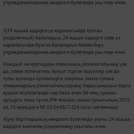
учреждениеләренең көндезге бүлегендә укыткан өчен;
3)18 яшькә кадәрге үз карамагында булган
(подопечный) балаларын, 24 яшькә кадәрге элек үз
карамагында булган балаларын белем бирү
учреждениеләренең көндезге бүлегендә укыткан өчен.
Мондый чигерүләрдән опекунның (попечительнең) үзе
дә, элекк попечитель булып торган яшүсмер үзе дә
тулы күләмдә кулланырга хокуклы, әмма сумма
опекуннарның (попечительләрнең) барысыныкын бергә
кушып исәпләгәндә һәр бала өчен 50 мең сумнан
артырга тиеш түгел (РФ Финанс министрлыгының 2010
ел, 10 июньдәге № 03-04-05/7-324 хаты нигезендә);
4)уку йортларының көндезге бүлегендә укучы 24 яшькә
кадәрге энесенең (сеңлесенең) укыганы өчен.