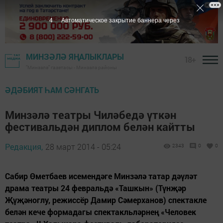
3
Автоматическое закрытие баннера через
МИНЗӘЛӘ ЯҢАЛЫКЛАРЫ
18+
"Минзәлә" газетасы - Минзәлә районы
ӘДӘБИЯТ ҺАМ СӘНГАТЬ
Минзәлә театры Чиләбедә үткән
фестивальдән диплом белән кайтты
Редакция,
28 март 2014 - 05:24
2343
0
0
Сабир Өметбаев исемендәге Минзәлә татар дәүләт
драма театры 24 февральдә «Ташкын» (Түнҗәр
Җүҗәноглу, режиссёр Дамир Сәмерханов) спектакле
белән кече формадагы спектакльләрнең «Человек