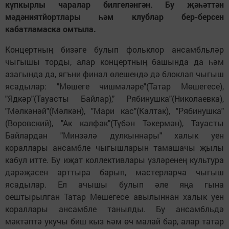
күпкырлы чаралар билгеләнгән. Бу җәһәттән
мәдәниятйортлары һәм клублар бер-берсен
кабатламаска омтыла.
Концертның бизәге булып фольклор ансамбльләр
чыгышы торды, алар концертның башында да һәм
азагында да, ягъни финал өлешендә дә блоклап чыгыш
ясадылар: "Мөшеге чишмәләре"(Татар Мөшегесе),
"Ядкәр"(Тауасты Байлар)," Рябинушка"(Николаевка),
"Мәлкәнәй"(Мәлкән), "Мари кас"(Калтак), "Рябинушка"
(Воровский), "Ак калфак"(Түбән Тәкермән), Тауасты
Байлардан "Минзәлә дулкыннары" халык уен
кораллары ансамбле чыгышларын тамашачы җылы
кабул итте. Бу иҗат коллективлары үзләренең культура
дәрәҗәсен арттыра барып, мастерларча чыгыш
ясадылар. Ел ачышы булып әле яңа гына
оештырылган Татар Мөшегесе авылыннан халык уен
кораллары ансамбле танылды. Бу ансамбльдә
мәктәптә укучы биш кыз һәм өч малай бар, алар татар