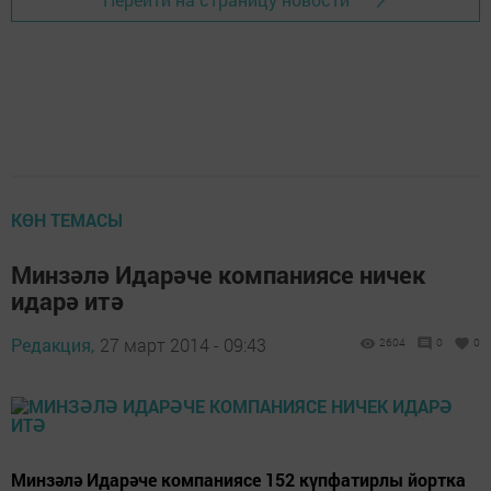
КӨН ТЕМАСЫ
Минзәлә Идарәче компаниясе ничек
идарә итә
Редакция,
27 март 2014 - 09:43
2604
0
0
Минзәлә Идарәче компаниясе 152 күпфатирлы йортка