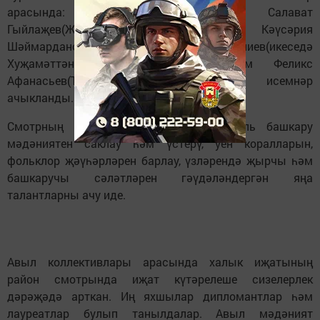
арасында: Эльвина Фаррахова(Аю), Салават
Гыйлаҗев(Җәмәк), зурлар арасында Кәүсәрия
Шәймарданова һәм Илназ Нургалиев(икеседә
Хуҗамәттән), Роза Насыйрова һәм Феликс
Афанасьев(Татар Мөшегесеннән) яңа исемнәр
ачыкланды.
Смотрның максаты-вокал һәм музыкаль башкару
мәдәниятен саклау һәм үстерү, уен коралларын,
фольклор җәүһәрләрен барлау, үзләрендә җырчы һәм
башкаручы сәләтләрен гәүдәләндергән яңа
талантларны ачу иде.
Авыл коллективлары арасында халык иҗатының
район смотрында иҗат күтәрелеше сизелерлек
дәрәҗәдә арткан. Иң яхшылар дипломантлар һәм
лауреатлар булып танылдалар. Авыл мәдәният