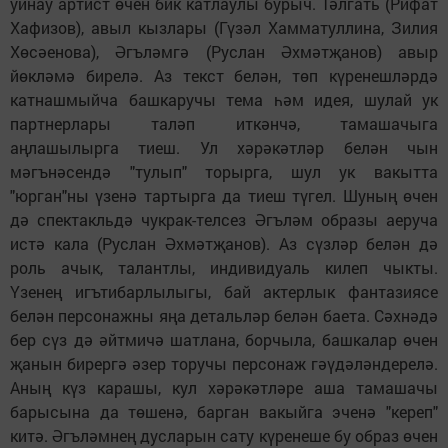
уйнау артист өчен бик катлаулы бурыч. Тәлгать (Рифат
Хафизов), авыл кызлары (Гүзәл Хамматуллина, Зилия
Хөсәенова), Әгъләмгә (Руслан Әхмәтҗанов) авыр
йөкләмә бирелә. Аз текст белән, төп күренешләрдә
катнашмыйча башкаручы тема һәм идея, шулай ук
партнерлары таләп иткәнчә, тамашачыга
аңлашылырга тиеш. Ул хәрәкәтләр белән чын
мәгънәсендә "тулып" торырга, шул ук вакытта
"юрган"ны үзенә тартырга да тиеш түгел. Шуның өчен
дә спектакльдә чукрак-телсез Әгъләм образы аеруча
истә кала (Руслан Әхмәтҗанов). Аз сүзләр белән дә
роль ачык, талантлы, индивидуаль килеп чыкты.
Үзенең игътибарлылыгы, бай актерлык фантазиясе
белән персонажны яңа детальләр белән баета. Сәхнәдә
бер сүз дә әйтмичә шатлана, борчыла, башкалар өчен
җанын бирергә әзер торучы персонаж гәүдәләндерелә.
Аның күз карашы, кул хәрәкәтләре аша тамашачы
барысына да төшенә, барган вакыйга эченә "кереп"
китә. Әгъләмнең дусларын сату күренеше бу образ өчен