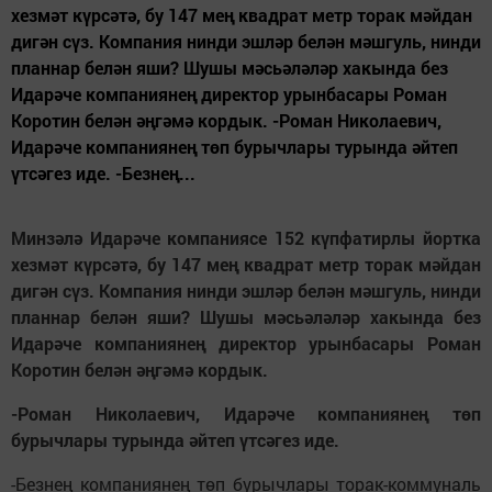
хезмәт күрсәтә, бу 147 мең квадрат метр торак мәйдан
дигән сүз. Компания нинди эшләр белән мәшгуль, нинди
планнар белән яши? Шушы мәсьәләләр хакында без
Идарәче компаниянең директор урынбасары Роман
Коротин белән әңгәмә кордык. -Роман Николаевич,
Идарәче компаниянең төп бурычлары турында әйтеп
үтсәгез иде. -Безнең...
Минзәлә Идарәче компаниясе 152 күпфатирлы йортка
хезмәт күрсәтә, бу 147 мең квадрат метр торак мәйдан
дигән сүз. Компания нинди эшләр белән мәшгуль, нинди
планнар белән яши? Шушы мәсьәләләр хакында без
Идарәче компаниянең директор урынбасары Роман
Коротин белән әңгәмә кордык.
-Роман Николаевич, Идарәче компаниянең төп
бурычлары турында әйтеп үтсәгез иде.
-Безнең компаниянең төп бурычлары торак-коммуналь