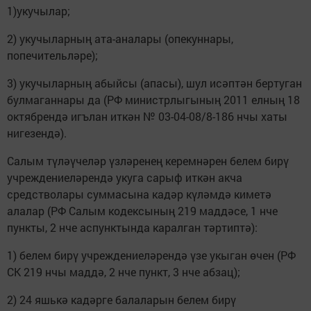
1)укучылар;
2) укучыларның ата-аналары (опекуннары,
попечительләре);
3) укучыларның абыйсы (апасы), шул исәптән бертуган
булмаганнары да (РФ министрлыгының 2011 елның 18
октябрендә игълан иткән № 03-04-08/8-186 нчы хаты
нигезендә).
Салым түләүчеләр үзләренең керемнәрен белем бирү
учреждениеләрендә укуга сарыф иткән акча
средстволары суммасына кадәр күләмдә киметә
алалар (РФ Салым кодексының 219 маддәсе, 1 нче
пункты, 2 нче аспунктында каралган тәртиптә):
1) белем бирү учреждениеләрендә үзе укыган өчен (РФ
СК 219 нчы маддә, 2 нче пункт, 3 нче абзац);
2) 24 яшькә кадәрге балаларын белем бирү