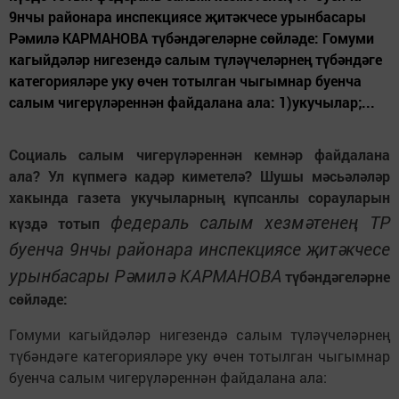
9нчы районара инспекциясе җитәкчесе урынбасары
Рәмилә КАРМАНОВА түбәндәгеләрне сөйләде: Гомуми
кагыйдәләр нигезендә салым түләүчеләрнең түбәндәге
категорияләре уку өчен тотылган чыгымнар буенча
салым чигерүләреннән файдалана ала: 1)укучылар;...
Социаль салым чигерүләреннән кемнәр файдалана
ала? Ул күпмегә кадәр киметелә? Шушы мәсьәләләр
хакында газета укучыларның күпсанлы сорауларын
федераль салым хезмәтенең ТР
күздә тотып
буенча 9нчы районара инспекциясе җитәкчесе
урынбасары Рәмилә КАРМАНОВА
түбәндәгеләрне
сөйләде:
Гомуми кагыйдәләр нигезендә салым түләүчеләрнең
түбәндәге категорияләре уку өчен тотылган чыгымнар
буенча салым чигерүләреннән файдалана ала: