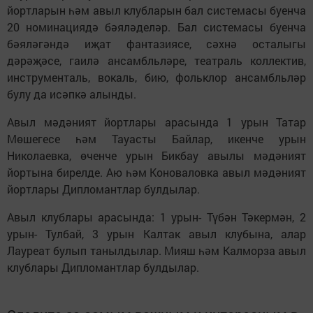
йортларын һәм авыл клубларын бал системасы буенча
20 номинациядә бәяләделәр. Бал системасы буенча
бәяләгәндә иҗат фантазиясе, сәхнә осталыгы
дәрәҗәсе, гаилә ансамбльләре, театраль коллектив,
инструменталь, вокаль, бию, фольклор ансамбльләр
булу да исәпкә алынды.
Авыл мәдәният йортлары арасында 1 урын Татар
Мөшегесе һәм Тауасты Байлар, икенче урын
Николаевка, өченче урын Бикбау авылы мәдәният
йортына бирелде. Аю һәм Коноваловка авыл мәдәният
йортлары Дипломантлар булдылар.
Авыл клублары арасында: 1 урын- Түбән Тәкермән, 2
урын- Тулбай, 3 урын Калтак авыл клубына, алар
Лауреат булып танылдылар. Мияш һәм Калморза авыл
клублары Дипломантлар булдылар.