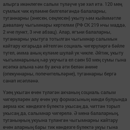
алырга икәнлеген салым түләүче үзе хәл итә. 120 мең
сумлык чик күләмне билгеләгәндә балаларны,
туганнарны (энесен, сеңлесен) укыту һәм кыйммәтле
дәвалану чыгымнары кертелми (РФ СК 219 нчы маддә,
2 нче пункт, 3 нче абзац). Алар, ягъни балаларны,
туганнарны укытуга тотылган чыгымнар салымын
кайтару югарыда әйтелгән социаль чигерүләргә бәйле
түгел, әмма аның күләме шулай ук чикле. Әйтик, укыту
чыгымнарының һәр укучыга ел саен 50 мең сумы гына
исәпкә алына һәм бу акча әти белән әнине
(опекуннарны, попечительләрне), туганнарны бергә
санап исәпләнә.
Үзең укыган өчен түләгән акчаның социаль салым
чигерүләрен алу өчен уку формасының нинди булуында
аерма юк: көндезге бүлектә укысаң да, читтән торып
укысаң да, салымнар чигерелә. Ә менә балаларның,
туганыңның укуына түләнгән чыгымнарны кайтару
өчен аларның бары тик көндезге бүлектә укуы гына