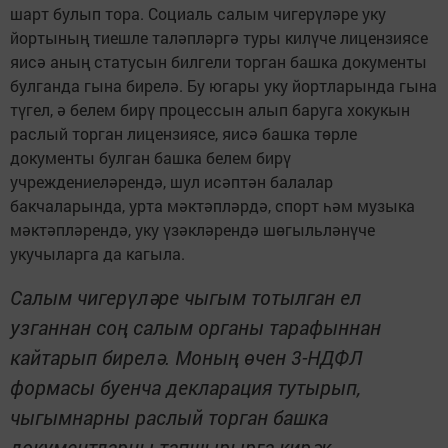
шарт булып тора. Социаль салым чигерүләре уку
йортының тиешле таләпләргә туры килүче лицензиясе
яисә аның статусын билгели торган башка документы
булганда гына бирелә. Бу югары уку йортларында гына
түгел, ә белем бирү процессын алып баруга хокукын
раслый торган лицензиясе, яисә башка төрле
документы булган башка белем бирү
учреждениеләрендә, шул исәптән балалар
бакчаларында, урта мәктәпләрдә, спорт һәм музыка
мәктәпләрендә, уку үзәкләрендә шөгыльләнүче
укучыларга да кагыла.
Салым чигерүләре чыгым тотылган ел
узганнан соң салым органы тарафыннан
кайтарып бирелә. Моның өчен 3-НДФЛ
формасы буенча декларация тутырып,
чыгымнарны раслый торган башка
документларны тапшырырга кирәк.