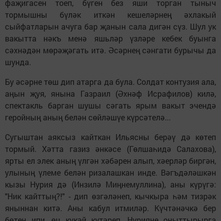
фаҗигасен тоеп, бүген без яши торган тыныч
тормышны бүләк иткән кешеләрнең әхлакый
сыйфатларын ачуга бар җанын сала дигән сүз. Шул ук
вакытта нәкъ менә яшьләр үзләре кебек буынга
сәхнәдән мөрәҗәгать итә. Әсәрнең сәнгати бурычы да
шунда.
Бу әсәрне төш дип атарга да була. Солдат контузия ала,
аңын җуя, янына Газраил (Әхнәф Исрафилов) килә,
спектакль барган шушы сәгать ярым вакыт эчендә
геройның аның белән сөйләшүе күрсәтелә...
Сугыштан аяксыз кайткан Ильясны берәү дә көтеп
тормый. Хәтта газиз әнкәсе (Гөлшаһидә Салахова),
ярты ел элек аның үлгән хәбәрен алып, хәерләр биргән,
улының үлеме белән ризалашкан инде. Вәгъдәләшкән
кызы Нурия дә (Инзилә Миңнемуллина), аны күрүгә:
"Ник кайттың?!" - дип өзгәләнеп, кычкыра һәм тизрәк
яныннан китә. Аны кабул итмиләр. Күчтәнәчкә бер
бөтен ипи, өч күкәй күтәреп, Нурияне оныттырырга