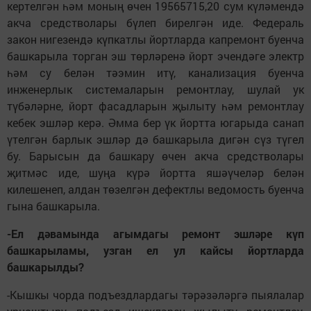
кертелгән һәм моның өчен 19565715,20 сум күләмендә
акча средстволары бүлеп бирелгән иде. Федераль
закон нигезендә күпкатлы йортларда капремонт буенча
башкарыла торган эш төрләренә йорт эчендәге электр
һәм су белән тәэмин итү, канализация буенча
инженерлык системаларын ремонтлау, шулай ук
түбәләрне, йорт фасадларын җылыту һәм ремонтлау
кебек эшләр керә. Әмма бер үк йортта югарыда санап
үтелгән барлык эшләр дә башкарыла дигән сүз түгел
бу. Барысын да башкару өчен акча средстволары
җитмәс иде, шуңа күрә йортта яшәүчеләр белән
килешенеп, алдан төзелгән дефектлы ведомость буенча
гына башкарыла.
-Ел дәвамында агымдагы ремонт эшләре күп
башкарыламы, узган ел ул кайсы йортларда
башкарылды?
-Кышкы чорда подъездлардагы тәрәзәләргә пыялалар