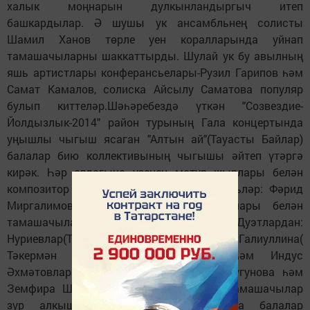
халык моңнарын дулкынландыргыч итеп
башкардылар. Ә шушы ук ансамбльнең солисты
Шамил Ханов төрле уен коралларында уйнап
тамашачыларны шаккаттырды. Шулай ук бу авылның
яшь артистлары конферансьелары-Рузил Гарипов һәм
Самат Камалов, солиска Айсылу Саматова популяр
булып киттеләр.Шәһәребездә үткән "Созвездие-
Йолдызлык-2014" район турының Гала концертында
уңышлы чыгыш ясаган "Алтын ай"(Тауасты Байлар)
балалар бию коллективының чыгышы әйтеп үтәргә
кирәк. Һәр елдагыча үзенең матур җырлары белән
композитор Рөстәм Әхмәтханов, шагыйрьләр: Фәрид
Миргалимов, Гүзәлия Исламова иҗатлары белән
тамашачыларны әсир иттеләр. Дуэтлардан:
Нуриевлар(Тулбай),Гөлназ Гәрәева, Энҗе Галиуллина(
Тәкермән авыл җирлеге), Әлфия һәм Индус
Әхмәтовлар(Татар Мөшегесе),Надежда Чугунова һәм
Земфира Шаймуратованы (Воровский) тамашачылар
зур алкышларга күмделәр. Концертта балалар