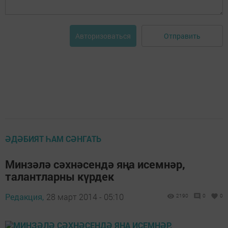
Отправить
Авторизоваться
ӘДӘБИЯТ ҺАМ СӘНГАТЬ
Минзәлә сәхнәсендә яңа исемнәр,
талантларны күрдек
Редакция,
28 март 2014 - 05:10
2190
0
0