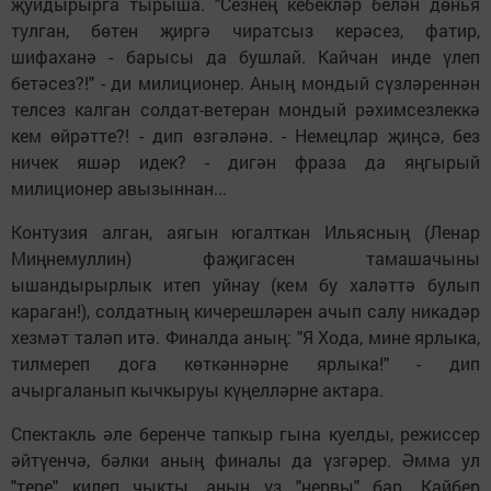
җуйдырырга тырыша. "Сезнең кебекләр белән дөнья
тулган, бөтен җиргә чиратсыз керәсез, фатир,
шифаханә - барысы да бушлай. Кайчан инде үлеп
бетәсез?!" - ди милиционер. Аның мондый сүзләреннән
телсез калган солдат-ветеран мондый рәхимсезлеккә
кем өйрәтте?! - дип өзгәләнә. - Немецлар җиңсә, без
ничек яшәр идек? - дигән фраза да яңгырый
милиционер авызыннан...
Контузия алган, аягын югалткан Ильясның (Ленар
Миңнемуллин) фаҗигасен тамашачыны
ышандырырлык итеп уйнау (кем бу халәттә булып
караган!), солдатның кичерешләрен ачып салу никадәр
хезмәт таләп итә. Финалда аның: "Я Хода, мине ярлыка,
тилмереп дога көткәннәрне ярлыка!" - дип
ачыргаланып кычкыруы күңелләрне актара.
Спектакль әле беренче тапкыр гына куелды, режиссер
әйтүенчә, бәлки аның финалы да үзгәрер. Әмма ул
"тере" килеп чыкты, аның үз "нервы" бар. Кайбер