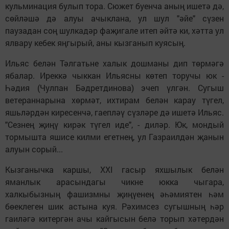
кульминация булып тора. Сюжет буенча аның ишетә дә,
сөйләшә дә алуы ачыклана, ул шул "әйе" сүзен
паузадан соң шулкадәр фаҗигале итеп әйтә ки, хәтта ул
ялвару кебек яңгырый, аны кызганып куясың.
Ильяс белән Тәлгатьне халык дошманы дип төрмәгә
ябалар. Иреккә чыккан Ильясны көтеп торучы юк -
Һәдия (Чулпан Бәдретдинова) эчеп үлгән. Сугыш
ветераннарына хөрмәт, ихтирам белән карау түгел,
яшьләрдән киресенчә, гаепләү сүзләре дә ишетә Ильяс.
"Сезнең җиңү кирәк түгел иде", - диләр. Юк, мондый
тормышта яшисе килми егетнең, ул Газраилдән җанын
алуын сорый...
Кызганычка каршы, XXI гасыр яхшылык белән
яманлык арасындагы чикне юкка чыгара,
халкыбызның фашизмны җиңүенең әһәмиятен һәм
бөеклеген шик астына куя. Рәхимсез сугышның һәр
гаиләгә китергән ачы кайгысын белә торып хәтердән