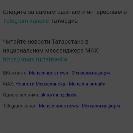
Следите за самым важным и интересным в
Telegram-канале
Татмедиа
Читайте новости Татарстана в
национальном мессенджере MАХ:
https://max.ru/tatmedia
ВКонтакте:
Мензелинск news - Мензеля-информ
MAX:
Новости Мензелинска - Мензеля онлайн
Одноклассники:
ok.ru/menzelinsk
Telegram-канал:
Мензелинск news - Мензеля-информ