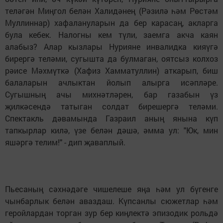
теләгән Миңгол белән Халидәнең (Рәзилә һәм Рөстәм
Муллиннар) хафалануларын да бер карасаң, акларга
була кебек. Налогны кем түли, заемга акча каян
алабыз? Алар кызлары Нурияне инвалидка кияүгә
бирергә теләми, сугышта да булмаган, оятсыз колхоз
рәисе Мәхмүткә (Хафиз Хамматуллин) аткарып, биш
балаларын ачлыктан йолып алырга исәпләре.
Сугышның ачы михнәтләрен, бар газабын үз
җилкәсендә татыган солдат бирешергә теләми.
Спектакль дәвамында Газраил аның янына күп
тапкырлар килә, үзе белән дәшә, әмма ул: "Юк, мин
яшәргә телим!" - дип җаваплый.
Пьесаның сәхнәдәге чишелеше яңа һәм ул бүгенге
чынбарлык белән аваздаш. Күпсанлы сюжетлар һәм
геройлардан торган зур бер киңлектә эпизодик рольдә