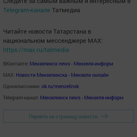
Следите за самым важным и интересным в
Telegram-канале
Татмедиа
Читайте новости Татарстана в
национальном мессенджере MАХ:
https://max.ru/tatmedia
ВКонтакте:
Мензелинск news - Мензеля-информ
MAX:
Новости Мензелинска - Мензеля онлайн
Одноклассники:
ok.ru/menzelinsk
Telegram-канал:
Мензелинск news - Мензеля-информ
Перейти на страницу новости