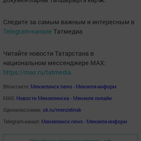
Следите за самым важным и интересным в
Telegram-канале
Татмедиа
Читайте новости Татарстана в
национальном мессенджере MАХ:
https://max.ru/tatmedia
ВКонтакте:
Мензелинск news - Мензеля-информ
MAX:
Новости Мензелинска - Мензеля онлайн
Одноклассники:
ok.ru/menzelinsk
Telegram-канал:
Мензелинск news - Мензеля-информ
Перейти на страницу новости