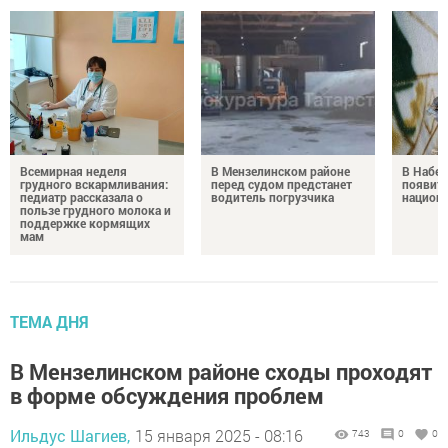
Всемирная неделя
В Мензелинском районе
В Набе
грудного вскармливания:
перед судом предстанет
появитс
педиатр рассказала о
водитель погрузчика
национ
пользе грудного молока и
поддержке кормящих
мам
ТЕМА ДНЯ
В Мензелинском районе сходы проходят
в форме обсуждения проблем
Ильдус Шагиев,
15 января 2025 - 08:16
743
0
0