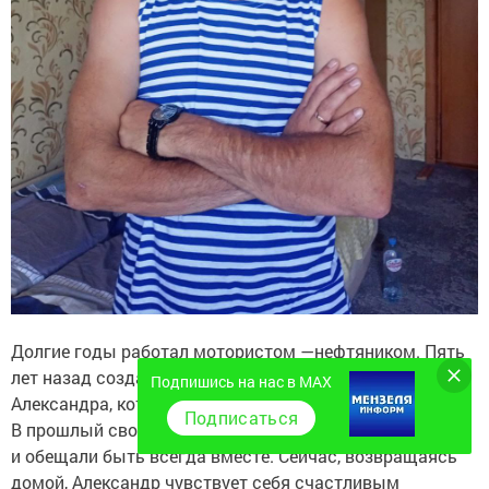
Долгие годы работал мотористом —нефтяником. Пять
лет назад создал семью с девушкой по имени
Подпишись на нас в MAX
Александра, которая стала его опорой и поддержкой.
Подписаться
В прошлый свой отпуск молодые люди обвенчались
и обещали быть всегда вместе. Сейчас, возвращаясь
домой, Александр чувствует себя счастливым