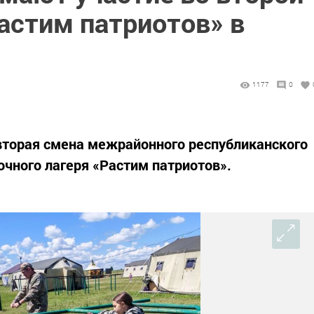
астим патриотов» в
1177
0
вторая смена межрайонного республиканского
очного лагеря «Растим патриотов».