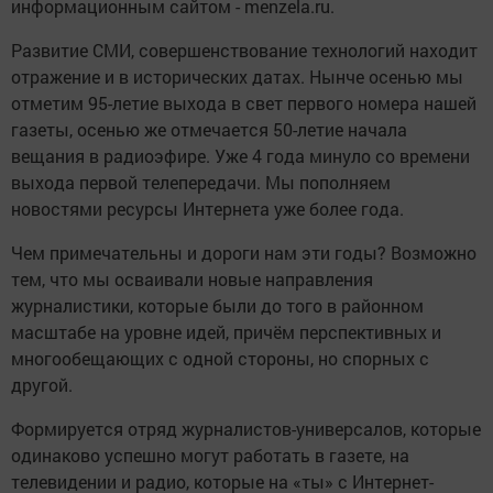
информационным сайтом - menzela.ru.
Развитие СМИ, совершен­ствование технологий на­ходит
отражение и в исто­рических датах. Нынче осенью мы
отметим 95-ле­тие выхода в свет перво­го номера нашей
газеты, осенью же отмечается 50-летие начала
вещания в радиоэфире. Уже 4 года минуло со времени
выхо­да первой телепередачи. Мы пополняем
новостями ресурсы Интернета уже более года.
Чем примечательны и до­роги нам эти годы? Воз­можно
тем, что мы осваи­вали новые направления
журналистики, которые были до того в районном
масштабе на уровне идей, причём перспективных и
многообещающих с од­ной стороны, но спорных с
другой.
Формируется отряд журналистов-универса­лов, которые
одинаково успешно могут работать в газете, на
телевидении и радио, которые на «ты» с Интернет-