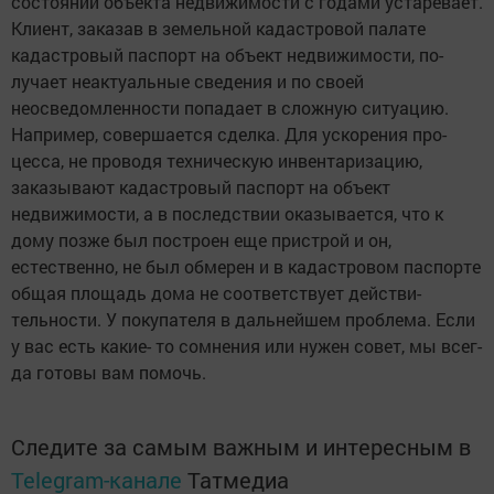
состо­янии объекта недвижимости с годами устаревает.
Клиент, заказав в земель­ной кадастровой палате
кадастровый паспорт на объект недвижимости, по­
лучает неактуальные сведения и по своей
неосведомленности попадает в сложную ситуацию.
Например, со­вершается сделка. Для ускорения про­
цесса, не проводя техническую инвен­таризацию,
заказывают кадастровый паспорт на объект
недвижимости, а в последствии оказывается, что к
дому позже был построен еще пристрой и он,
естественно, не был обмерен и в кадастровом паспорте
общая пло­щадь дома не соответствует действи­
тельности. У покупателя в дальней­шем проблема. Если
у вас есть какие- то сомнения или нужен совет, мы всег­
да готовы вам помочь.
Следите за самым важным и интересным в
Telegram-канале
Татмедиа