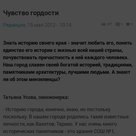
Чувство гордости
Редакция,
15 мая 2012 - 10:14
257
0
0
Знать историю своего края - значит любить его, понять
единство его истории с жизнью всей нашей страны,
почувствовать причастность к ней каждого человека.
Наш город славен своей богатой историей, традициями,
памятниками архитектуры, лучшими людьми. А знают
ли об этом мензелинцы?
Татьяна Усова, пенсио­нерка:
- Историю города, конеч­но, знаю, но постольку
поскольку. В нашем го­роде родились такие из­вестные
личности, как Вахитов, Тарико. У нас очень много
исторических памятников - это здания СОШ №1,