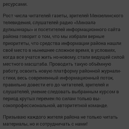
ресурсами.
Рост числа читателей га­зеты, зрителей Мензелин­ского
телевидения, слу­шателей радио «Минзәлә
дулкыннары» и посети­телей информационного сайта
района говорит о том, что мы избрали вер­ные
приоритеты, что сред­ства информации района нашли
своё место в ны­нешнее сложное время, в условиях,
когда все учат­ся жить но-новому, стали ведущей силой
местного масштаба. Проводить такую объёмную
работу, освоить новую платфор­му районной журнали­
стики, весь современный информационный поток,
правильно довести его до читателей, зрителей и
слушателей, умение сле­довать выбранным кур­сом в
период крутых пере­мен по силам только вы­
сокопрофессиональной, авторитетной команде.
Призываю каждого жите­ля района не только чи­тать
материалы, но и со­трудничать с нами!