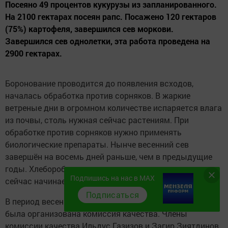
Посеяно 49 процентов кукурузы из запланиро­ванного.
На 2100 гектарах посеян рапс. Посажено 120 гектаров
(75%) кар­тофеля, завершился сев моркови.
Завершился сев однолетки, эта работа проведена на
2900 гекта­рах.
Боронование проводится до появления всходов,
началась обработка про­тив сорняков. В жаркие
ветреные дни в огромном количестве испаряется влага
из почвы, столь нужная сейчас растени­ям. При
обработке против сорняков нужно приме­нять
биологические пре­параты. Нынче весенний сев
завершён на восемь дней раньше, чем в пре­дыдущие
годы. Хлеборо­бы уложились в техноло­гические нормы,
Подпишись на нас в MAX
сейчас начинается второй этап ухода за растениями.
Подписаться
В период весеннего сева, по просьбе руководите­лей,
была организована комиссия качества. Чле­ны
комиссии качества Ильдус Газизов и Загир Зиятдинов