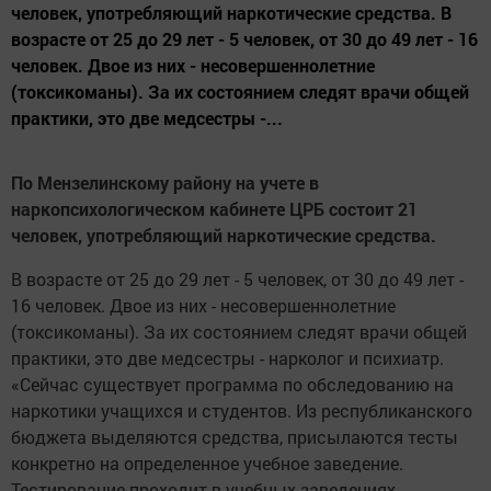
человек, употребляющий наркотические средства. В
возрасте от 25 до 29 лет - 5 человек, от 30 до 49 лет - 16
че­ловек. Двое из них - несовер­шеннолетние
(токсикоманы). За их состоянием следят врачи общей
практики, это две мед­сестры -...
По Мензелинскому району на учете в
наркопсихологическом кабинете ЦРБ состоит 21
человек, употребляющий наркотические средства.
В возрасте от 25 до 29 лет - 5 человек, от 30 до 49 лет -
16 че­ловек. Двое из них - несовер­шеннолетние
(токсикоманы). За их состоянием следят врачи общей
практики, это две мед­сестры - нарколог и психиатр.
«Сейчас существует програм­ма по обследованию на
нар­котики учащихся и студентов. Из республиканского
бюджета выделяются средства, при­сылаются тесты
конкретно на определенное учебное заведе­ние.
Тестирование проходит в учебных заведениях