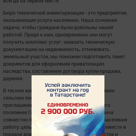
всегда на первом месте.
Бюро технической инвентаризации - это предприятие,
оказывающее услуги населению. Наша основная
задача, чтобы граждане были довольны на­шей
работой. Придя к нам, одновре­менно они могут
получить комплекс услуг: заказать техническую
докумен­тацию на недвижимость, отмежевать
земельный участок, мы поможем под­готовить пакет
документов для оформ­ления приватизации,
наследства, со­ставления договора купли-продажи,
дарения.
В тесном контакте мы работаем с ис­полкомами
сельских поселений. В марте 2012 года по
приглашению главы Атряклинского сельского
поселения Газизянова Рустэма Шакирзяновича
совместно провели огромную, нужную для населения
работу, цель которой - помочь гражданам привести в
порядок документы на дом, земельный участок и