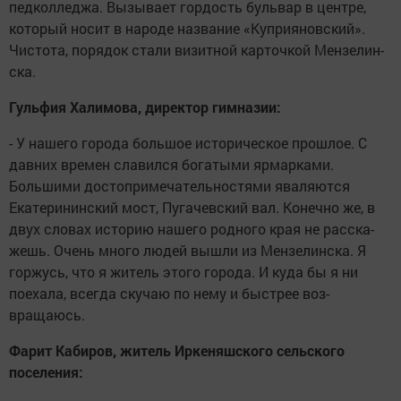
педколледжа. Вызывает гордость буль­вар в центре,
который носит в народе название «Куприяновский».
Чисто­та, порядок стали визит­ной карточкой Мензелин­
ска.
Гульфия Халимова, ди­ректор гимназии:
- У нашего города боль­шое историческое про­шлое. С
давних времен славился богатыми яр­марками.
Большими до­стопримечательностями яваляются
Екатеринин­ский мост, Пугачевский вал. Конечно же, в
двух словах историю нашего родного края не расска­
жешь. Очень много людей вышли из Мензелинска. Я
горжусь, что я житель это­го города. И куда бы я ни
поехала, всегда скучаю по нему и быстрее воз­
вращаюсь.
Фарит Кабиров, житель Иркеняшского сельско­го
поселения: