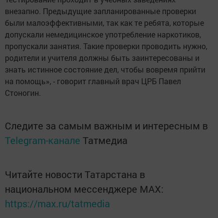
внезапно. Предыдущие запланирован­ные проверки
были малоэф­фективными, так как те ребята, которые
допускали немедицин­ское употребление наркотиков,
пропускали занятия. Такие про­верки проводить нужно,
роди­тели и учителя должны быть заинтересованы и
знать истин­ное состояние дел, чтобы во­время прийти
на помощь», - го­ворит главный врач ЦРБ Павел
Стоногин.
Следите за самым важным и интересным в
Telegram-канале
Татмедиа
Читайте новости Татарстана в
национальном мессенджере MАХ:
https://max.ru/tatmedia