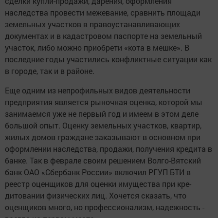
сделки купли-продажи, дарения, оформления
наследства провести межевание, сравнить пло­щади
земельных участков в правоу­станавливающих
документах и в када­стровом паспорте на земельный
уча­сток, либо можно приобрети «кота в мешке». В
последние годы участились конфликтные ситуации как
в городе, так и в районе.
Еще одним из непрофильных видов деятельности
предприятия является рыночная оценка, которой мы
зани­маемся уже не первый год и имеем в этом деле
большой опыт. Оценку зе­мельных участков, квартир,
жилых до­мов граждане заказывают в основном при
оформлении наследства, прода­жи, получения кредита в
банке. Так в феврале своим решением Волго-Вят­ский
банк ОАО «Сбербанк России» включил РГУП БТИ в
реестр оценщи­ков для оценки имущества при кре­
дитовании физических лиц. Хочется сказать, что
оценщиков много, но про­фессионализм, надежность -