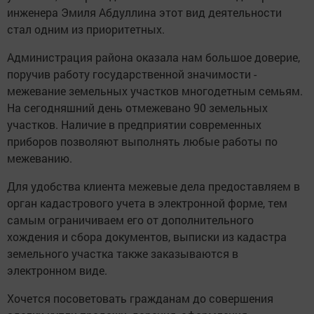
инже­нера Эмиля Абдуллина этот вид деятельности
стал одним из приоритет­ных.
Администрация района оказала нам большое до­верие,
поручив работу го­сударственной значимо­сти -
межевание земель­ных участков многодет­ным семьям.
На сегод­няшний день отмежевано 90 земельных
участков. Наличие в предприятии современных
приборов позволяют выполнять любые работы по
меже­ванию.
Для удобства клиента ме­жевые дела предостав­ляем в
орган кадастро­вого учета в электронной форме, тем
самым огра­ничиваем его от дополни­тельного
хождения и сбо­ра документов, выписки из кадастра
земельного участка также заказыва­ются в
электронном виде.
Хочется посоветовать гражданам до совершения