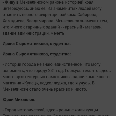
- Живу в Мензелинском районе, историей края
интересуюсь, знаю ее. Из знаменитых людей могу
отметить первого секре­таря райкома Сабирова,
Хамадиева, Владимиро­ва. Мензелинск знаменит тем,
что много старинных зданий - «красный» мага­зин,
здание администра­ции, мечеть.
Ирина Сыромятникова, студентка:
Ирина Сыромятникова, студентка:
- Истории города не знаю, единственное, что могу
вспомнить, что городу 231 год. Горжусь тем, что здесь
много архитектур­ных памятников - здание нынешнего
магазина «Ку­пец», педколледжа, где я учусь. В
Мензелинске ста­ло очень красиво и чисто.
Юрий Михайлов:
- Город исторический, здесь раньше жили купцы.
Горжусь, что здесь живу. За последние несколь­ко лет