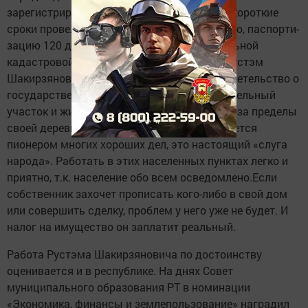
зарегистрировать право собствен­ности. В короткие
сроки провели тех­ническую инвентаризацию, паспорти­
зацию 120 домовладений, а работу с земельной
кадастровой и регистраци­онной палатой Рустэм
Шакирзянович взял на себя. Граждане свидетельство о
государственной регистрации права на земельный
участок и жилой дом по­лучили, не выезжая за пределы
своей деревни. Рустэм Шакирзянович явля­ется
пионером многих хороших дел, это настоящий «слуга
народа». Рабо­тать в этих населенных пунктах легко и
приятно, т.к. население обо всем ос­ведомлено.Если
собственник захочет прописать кого-либо в свой дом
или совершить сделку, проблем у него уже не будет. И
налог на имущество он за­платит реальный.
Работа Рустэма Шакирзяновича по до­стоинству
оценивается и в республи­ке. На днях Совет
муниципального об­разования РТ в номинации
«Экономи­ка, финансы и землепользование» на­градил