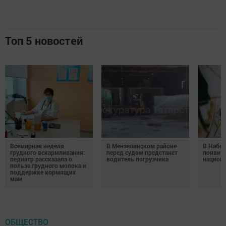
Топ 5 новостей
Всемирная неделя
В Мензелинском районе
В Набе
грудного вскармливания:
перед судом предстанет
появитс
педиатр рассказала о
водитель погрузчика
национ
пользе грудного молока и
поддержке кормящих
мам
ОБЩЕСТВО