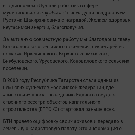
его дипломом «Лучший работ­ник в сфере
муниципальной службы». От всей души поздравляем
Рустэма Шакирзяновича с наградой. Желаем здоровья,
неугасимой энергии, благо­получия.
За активную совместную работу мы благодарим главу
Коноваловского сельского поселения, секретарей ис­
полкома Иркеняшского, Верхнетакер­менского,
Бикбуловского, Урусовского, Коноваловского сельских
поселений.
В 2008 году Республика Татарстан ста­ла одним из
немногих субъектов Рос­сийской Федерации, где
«пилотный» проект по ведению Единого государ­
ственного реестра объектов капиталь­ного
строительства (ЕГРОКС) старто­вал раньше всех.
БТИ провело оцифровку своих архи­вов и передало в
земельную кадастро­вую палату. Это информация о