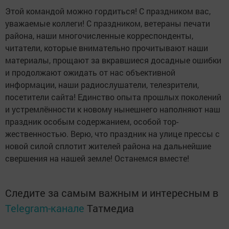
Этой командой можно гордиться! С праздником вас,
уважаемые коллеги! С праздником, ветераны печати
района, наши мно­гочисленные корреспон­денты,
читатели, которые внимательно прочитыва­ют наши
материалы, про­щают за вкравшиеся до­садные ошибки
и продол­жают ожидать от нас объ­ективной
информации, наши радиослушатели, телезрители,
посетители сайта! Единство опыта прошлых поколений
и устремлённости к ново­му нынешнего наполняют наш
праздник особым со­держанием, особой тор­
жественностью. Верю, что праздник на улице прессы с
новой силой сплотит жи­телей района на дальней­шие
свершения на нашей земле! Останемся вместе!
Следите за самым важным и интересным в
Telegram-канале
Татмедиа