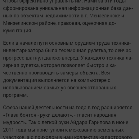
чтобы эф­фективно управлять им. Нами за эти годы
сфор­мирована уникальная ин­формационная база дан­
ных по объектам недви­жимости в г. Мензелинске и
Мензелинском районе, правовая, оценочная до­
кументация.
Если в начале пути ос­новным орудием труда техника-
инвентаризато­ра была тесемочная ру­летка, то сейчас
прогресс шагнул далеко вперед. У каждого техника ла­
зерная рулетка, которая позволяет быстро и ка­
чественно производить замеры объекта. Вся
документация выпол­няется на компьютере с
использованием самых ус овершенствованных
программ.
Сфера нашей деятель­ности из года в год рас­ширяется.
«Глаза боятся - руки делают», - гласит народная
мудрость. Так с легкой руки Айдара Гари­пова в июне
2011 года мы приступили к межеванию земельных
участков, а с приходом в наш коллек­тив кадастрового