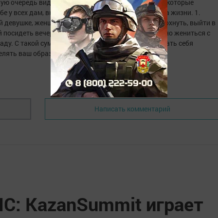
вую очередь вид жизни. Поглощать три вида сумок, которые
 у всех дам, вне зависимости от возраста и образа жизни. 1.
 девушке, женщине, бабушке хочется коекогда отдохнуть, выйти в
й посидеть вечер в кафе. Для такой встреча довольно жениться с
маду. С такой сумочкой вы определенно будете вкушать себя
лять ваш образ. 2. Спортивная сумка. Легка
Написать комментарий
ИС: KazanSummit играет