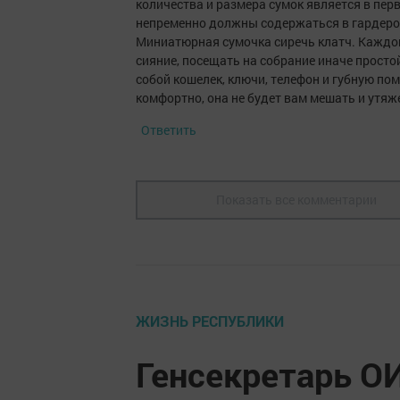
количества и размера сумок является в пер
непременно должны содержаться в гардеробе
Миниатюрная сумочка сиречь клатч. Каждой
сияние, посещать на собрание иначе просто
собой кошелек, ключи, телефон и губную по
комфортно, она не будет вам мешать и утяже
Ответить
Показать все комментарии
ЖИЗНЬ РЕСПУБЛИКИ
Генсекретарь О