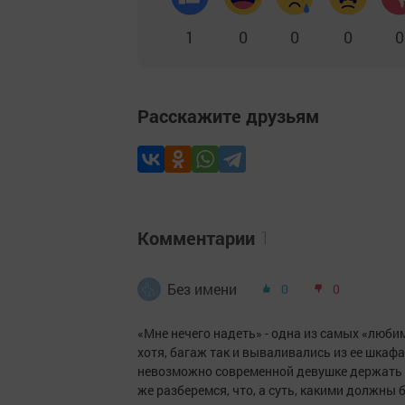
1
0
0
0
0
Расскажите друзьям
Комментарии
1
Без имени
0
0
«Мне нечего надеть» - одна из самых «люби
хотя, багаж так и вываливались из ее шкаф
невозможно современной девушке держать т
же разберемся, что, а суть, какими должн