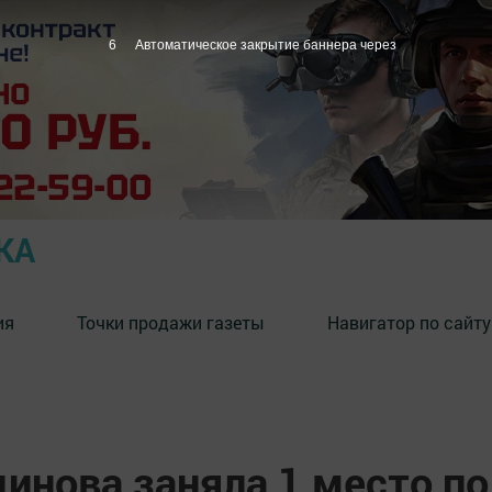
5
Автоматическое закрытие баннера через
КА
ия
Точки продажи газеты
Навигатор по сайту
инова заняла 1 место по