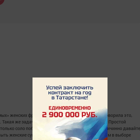
мых» женских фраз. Любая женщина хоть некогда говорила это,
а. Такая же задача обстоит и с дамскими сумочками. Простой
олько соло побочный для все случаи жизни. Беспричинно давайт
ы быть женские сумки. Начало трех Основополагающим в выборе