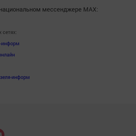
в национальном мессенджере MАХ:
 сетях:
я-информ
онлайн
нзеля-информ