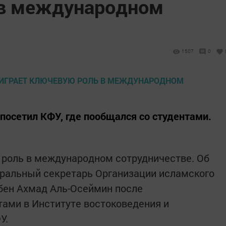
 в международном
1507
0
осетил КФУ, где пообщался со студентами.
 роль в международном сотрудничестве. Об
еральный секретарь Организации исламского
бен Ахмад Аль-Осеймин после
тами в Институте востоковедения и
У.