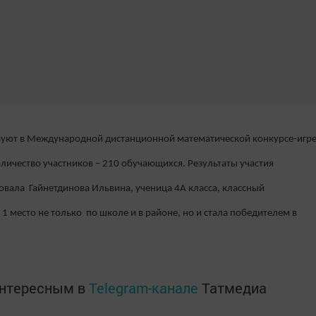
вуют в Международной дистанционной математической конкурсе-игр
личество участников – 210 обучающихся. Результаты участия
адовала Гайнетдинова Ильвина, ученица 4А класса, классный
 1 место не только по школе и в районе, но и стала победителем в
интересным в
Telegram-канале
Татмедиа