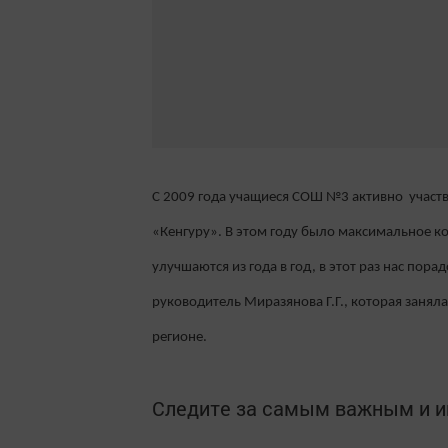
С 2009 года учащиеся СОШ №3 активно участ
«Кенгуру». В этом году было максимальное ко
улучшаются из года в год, в этот раз нас пор
руководитель Миразянова Г.Г., которая заняла
регионе.
Следите за самым важным и 