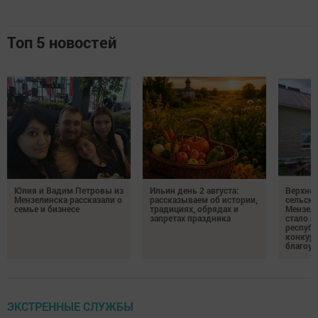
Топ 5 новостей
Юлия и Вадим Петровы из
Ильин день 2 августа:
Верхне
Мензелинска рассказали о
рассказываем об истории,
сельско
семье и бизнесе
традициях, обрядах и
Мензели
запретах праздника
стало п
республ
конкурс
благоус
ЭКСТРЕННЫЕ СЛУЖБЫ