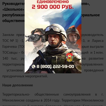
Руководители ТОСов «Северная», «Изыскателя»,
«Школьное» в 2018 году участвовали в
республиканском конкурсе «Лучшее территориальное
общественное самоуправление года в РТ».
Заняли призовые места
:
Гульфия
Халимова (
руководитель
ТОС№1)
-1,
Валентина
Автулева
(ТОС№5) -3,
и
Лариса
Горячева
(ТОС№2) – 5
место
.
Сумма гранта, которые выграли
ТОСовцы –
более 1 млн. 255 тыс.
рублей за текущий
и 1
млн.
140 тыс.
руб за
2016-
201
7 гг
. –
пойдут на развитие
территориального общественного самоуправления
:
установки детски
х
игровых элементов, проведения
праздни
чных мероприятий
.
Наше дополнение
Территориально
-
общественн
ые
самоуправлени
я
в г.
Мензелинске созданы в 2014 году. Территории Мензелинска