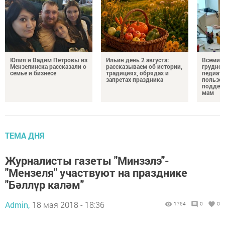
Юлия и Вадим Петровы из
Ильин день 2 августа:
Всемир
Мензелинска рассказали о
рассказываем об истории,
грудног
семье и бизнесе
традициях, обрядах и
педиатр
запретах праздника
пользе 
поддер
мам
ТЕМА ДНЯ
Журналисты газеты "Минзэлэ"-
"Мензеля" участвуют на празднике
"Бәллүр каләм"
Admin,
18 мая 2018 - 18:36
1754
0
0