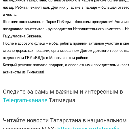
наследников Татарстана, организованного в нашем районе более двад
назад. Ребята чеканят шаг. Для них участие в параде – большая ответ
и честь.
Шествие закончилось в Парке Победы – большим праздником! Активис
поздравила заместитель руководителя Исполнительного комитета – Н
Габдулловна Бикеева.
После массового флеш – моба, ребята приняли активное участие в кв
стране дорожных правил», организованном Домом детского творчества
отделением ГБУ «БДД» в Мензелинском районе.
Каждый ребенок получил подарок, а абсолютными победителями квест
активисты из Гимназии!
Следите за самым важным и интересным в
Telegram-канале
Татмедиа
Читайте новости Татарстана в национальном
мессенджере MАХ:
https://max.ru/tatmedia