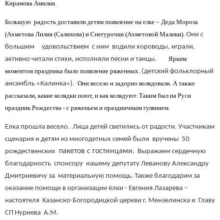
Кирамова Амилия.
Большую радость доставили детям появление на елке – Деда Мороза
(Ахметова Лилия (Салихова) и Снегурочки (Ахметовой Малики).
Они с
большим удовольствием с ним водили хороводы, играли,
Ярким
активно читали стихи, исполняли песни и танцы.
моментом праздника было появление ряженных.
(детский фольклорный
Они весело и задорно колядовали. А также
ансамбль «Калинка»).
рассказали, какие колядки поют, и как колядуют. Таким был на Руси
праздник Рождества - с ряженьем и праздничным гулянием.
Елка прошла весело. Лица детей светились от радости. Участникам
сценария и детям из многодетных семей были вручены 50
пакетов с гостинцами.
рождественских
Выражаем сердечную
благодарность спонсору нашему депутату Леванову Александру
Дмитриевичу за материальную помощь. Также благодарим за
оказание помощи в организации ёлки - Евгения Лазарева –
настоятеля Казанско-Богородицкой церкви г. Мензелинска и Главу
СП Нуриева А.М.