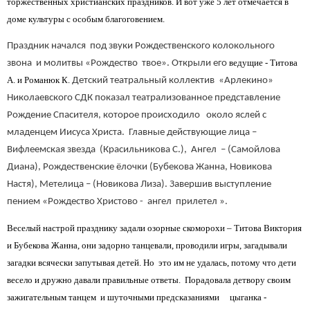
торжественных христианских праздников. И вот уже 5 лет отмечается в
доме культуры с особым благоговением.
Праздник начался под звуки Рождественского колокольного
ведущие - Титова
звона и молитвы «Рождество твое». Открыли его
А. и Романюк К.
Детский театральный коллектив «Арлекино»
Николаевского СДК показал театрализованное представление
Рождение Спасителя, которое происходило около яслей с
младенцем Иисуса Христа. Главные действующие лица –
Вифлеемская звезда (Красильникова С.), Ангел – (Самойлова
Диана), Рождественские ёлочки (Бубекова Жанна, Новикова
Настя), Метелица – (Новикова Лиза). Завершив выступление
пением «Рождество Христово - ангел прилетел ».
Веселый настрой празднику задали озорные скоморохи – Титова Виктория
и Бубекова Жанна, они задорно танцевали, проводили игры, загадывали
загадки всячески запутывая детей. Но это им не удалась, потому что дети
весело и дружно давали правильные ответы. Порадовала детвору своим
зажигательным танцем и шуточными предсказаниями цыганка -