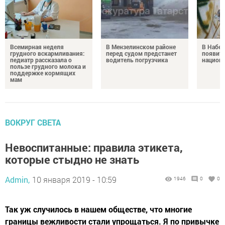
Всемирная неделя
В Мензелинском районе
В Набе
грудного вскармливания:
перед судом предстанет
появитс
педиатр рассказала о
водитель погрузчика
национ
пользе грудного молока и
поддержке кормящих
мам
ВОКРУГ СВЕТА
Невоспитанные: правила этикета,
которые стыдно не знать
Admin,
10 января 2019 - 10:59
1946
0
0
Так уж случилось в нашем обществе, что многие
границы вежливости стали упрощаться. Я по привычке