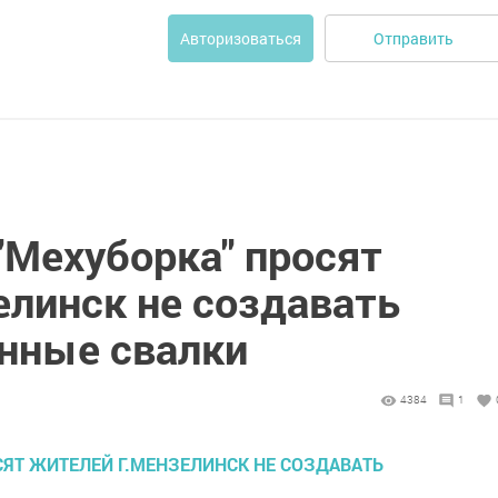
Отправить
Авторизоваться
"Мехуборка" просят
елинск не создавать
нные свалки
4384
1