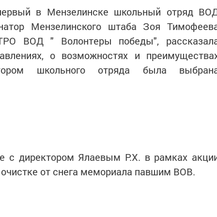
первый в Мензелинске школьный отряд ВО
инатор Мензелинского штаба Зоя Тимофеев
 ТРО ВОД " Волонтеры победы", рассказал
авлениях, о возможностях и преимущества
натором школьного отряда была выбран
 с директором Ялаевым Р.Х. в рамках акци
в очистке от снега мемориала павшим ВОВ.