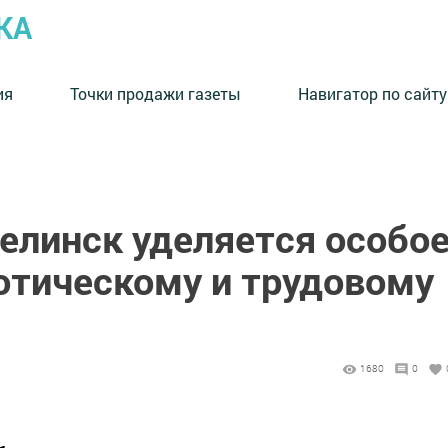
КА
ия
Точки продажи газеты
Навигатор по сайту
елинск уделяется особо
отическому и трудовому
1680
0