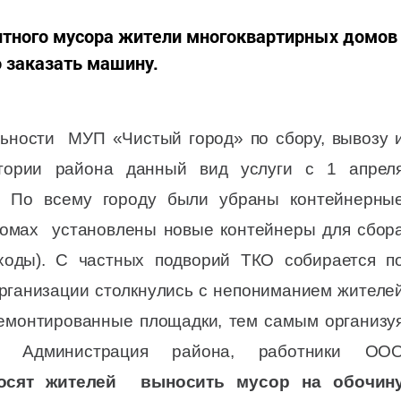
итного мусора жители многоквартирных домов
 заказать машину.
льности МУП «Чистый город» по сбору, вывозу 
итории района данный вид услуги с 1 апрел
 По всему городу были убраны контейнерны
домах установлены новые контейнеры для сбор
ходы). С частных подворий ТКО собирается п
организации столкнулись с непониманием жителе
демонтированные площадки, тем самым организу
ки. Администрация района, работники ОО
росят жителей выносить мусор на обочин