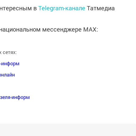
интересным в
Telegram-канале
Татмедиа
в национальном мессенджере MАХ:
 сетях:
я-информ
онлайн
нзеля-информ