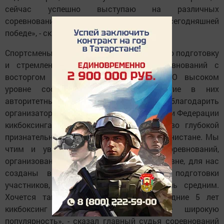
сейчас успешно выступаю на различных
соревнованиях. Я, конечно же, очень рада сегодняшней
победе», - сказала Алия Шияпова.
Спортсмены продемонстрировали хорошую подготовку
и стремление к победе. А гости соревнований с
восторгом наблюдали за поединками. О высоком
уровне состязаний говорит и участие в них
авторитетных судей. «Хочется поблагодарить
организаторов этих соревнований. От имени Федерации
кикбоксинга Татарстана выражаю чувство глубокой
признательности ветеранам войны в Афганистане. Мы
чтим и уважаем их. Что касается соревнований,
организованы они на самом высоком уровне, для нас
созданы все условия. Что касается подготовки
участников, то я назвал бы её уровень средним.
Хочется также отметить, что за последние 5 лет
кикбоксинг приобрёл в Мензелинске широкую
популярность», - сказал главный судья соревнований