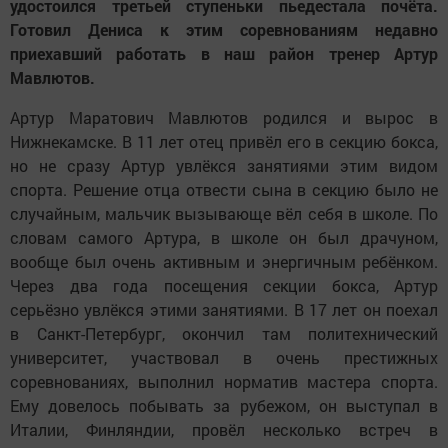
удостоился третьей ступеньки пьедестала почёта.
Готовил Дениса к этим соревнованиям недавно
приехавший работать в наш район тренер Артур
Мавлютов.
Артур Маратович Мавлютов родился и вырос в
Нижнекамске. В 11 лет отец привёл его в секцию бокса,
но не сразу Артур увлёкся занятиями этим видом
спорта. Решение отца отвести сына в секцию было не
случайным, мальчик вызывающе вёл себя в школе. По
словам самого Артура, в школе он был драчуном,
вообще был очень активным и энергичным ребёнком.
Через два года посещения секции бокса, Артур
серьёзно увлёкся этими занятиями. В 17 лет он поехал
в Санкт-Петербург, окончил там политехнический
университет, участвовал в очень престижных
соревнованиях, выполнил норматив мастера спорта.
Ему довелось побывать за рубежом, он выступал в
Италии, Финляндии, провёл несколько встреч в