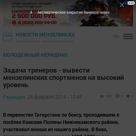
4
Автоматическое закрытие баннера через
НОВОСТИ МЕНЗЕЛИНСКА
18+
Газета "Мензеля" - Мензелинский район
МОЛОДЕЖНЫЙ МЕРИДИАН
Задача тренеров - вывести
мензелинских спортменов на высокий
уровень
Редакция,
26 февраля 2014 - 10:45
1001
0
0
В первенстве Татарстана по боксу, проходившем в
посёлке Камские Поляны Нижнекамского района,
участвовал юноша из нашего района. В боях,