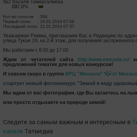
№2 Василя Тимергалиева
10
2.8%
Кол-во голосов
: 356
Первый голос
: 16.01.2014 07:56
Последний голос
: 21.01.2014 07:37
Уважаемая Римма, приглашаем Вас в Редакцию по адресу
улица Тукая 19, на 2-й этаж, для получения заслуженного 
Мы работаем с 8.00 до 17.00
Ждем от читателей сайта
http://www.menzela.ru/
ко
предложений тематик для новых конкурсов!
И совсем скоро в группе
ИРЦ "Мензеля" ٩(̾●̮̮̃̾•̃̾)۶
стартует новый фотоконкурс "Зимой я веду здоровый
Мы ждем от вас фотографии, где Вы катаетесь на лыж
или просто отдыхаете на природе зимой!
Следите за самым важным и интересным в
T
канале
Татмедиа