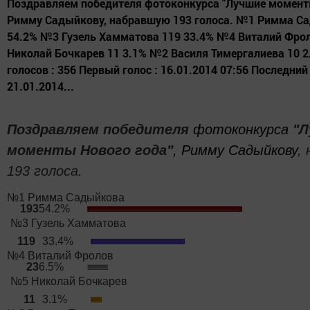
Поздравляем победителя фотоконкурса "Лучшие моменты
Римму Садыйкову, набравшую 193 голоса. №1 Римма С
54.2% №3 Гузель Хамматова 119 33.4% №4 Виталий Фро
Николай Бочкарев 11 3.1% №2 Василя Тимергалиева 10 2
голосов : 356 Первый голос : 16.01.2014 07:56 Последний 
21.01.2014...
Поздравляем победителя
фотоконкурса
"Л
моменты Нового года"
, Римму Садыйкову
,
193 голос
а.
№1 Римма Садыйкова
193
54.2%
№3 Гузель Хамматова
119
33.4%
№4 Виталий Фролов
23
6.5%
№5 Николай Бочкарев
11
3.1%