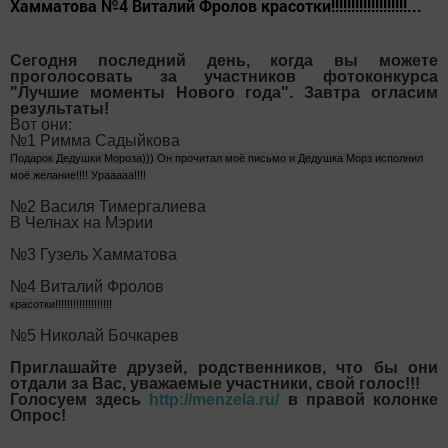
Хамматова №4 Виталий Фролов красотки!!!!!!!!!!!!!!!!!!!...
Сегодня последний день, когда вы можете
проголосовать за участников фотоконкурса
"Лучшие моменты Нового года". Завтра огласим
результаты!
Вот они:
№1 Римма Садыйкова
Подарок Дедушки Мороза))) Он прочитал моё письмо и Дедушка Морз исполнил
моё желание!!!! Урааааа!!!!
№2 Василя Тимергалиева
В Челнах на Мэрии
№3 Гузель Хамматова
№4 Виталий Фролов
красотки!!!!!!!!!!!!!!!!!!!
№5 Николай Бочкарев
Приглашайте друзей, родственников, что бы они
отдали за Вас, уважаемые участники, свой голос!!!
Голосуем здесь
http://menzela.ru/
в правой колонке
Опрос!