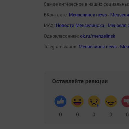
Самое интересное в наших социальных
ВКонтакте:
Мензелинск news - Мензел
MAX:
Новости Мензелинска - Мензеля 
Одноклассники:
ok.ru/menzelinsk
Telegram-канал:
Мензелинск news - Ме
Оставляйте реакции
0
0
0
0
0