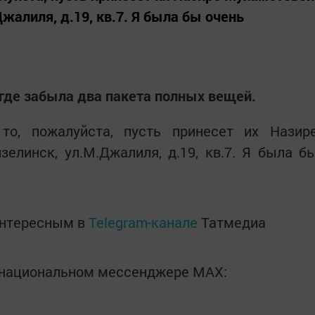
Джалиля, д.19, кв.7. Я была бы очень
 где забыла два пакета полных вещей.
 то, пожалуйста, пусть принесет их Назир
елинск, ул.М.Джалиля, д.19, кв.7. Я была б
интересным в
Telegram-канале
Татмедиа
в национальном мессенджере MАХ: