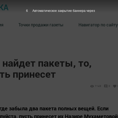
КА
5
Автоматическое закрытие баннера через
ия
Точки продажи газеты
Навигатор по сайту
 найдет пакеты, то,
ть принесет
1143
0
 где забыла два пакета полных вещей. Если
алуйста, пусть принесет их Назире Мухаметовой