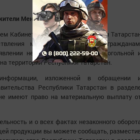
ители Мензелинского района!
ием Кабинета Министров Республики Татарста
ствления материальных выплат гражданам
влении нелегального оборота алкогольной 
а территории Республики Татарстан.
информации, изложенной в обращении 
вительства Республики Татарстан в раздел
ане имеют право на материальную выплату о
льность и о всех фактах незаконного оборот
щей продукции вы можете сообщать, размести