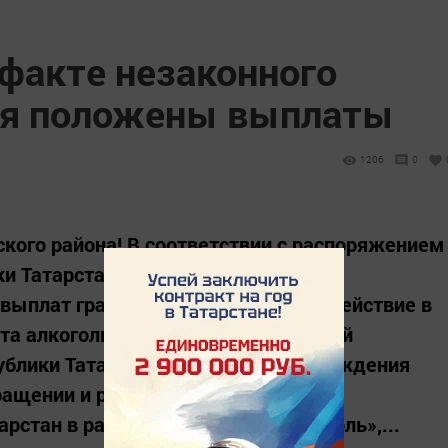
 факте незаконного
ля положены выплаты
1206
0
ого района! В соответствии с распоряжением
и Татарстан разработан Порядок
выплат гражданам, оказавшим содействие в
ота алкогольной и спиртосодержащей
ублики Татарстан. В случае подтверждения
ращении и размещенной на портале
арстан в разделе «Народный контроль»,...