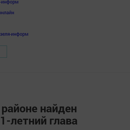
я-информ
онлайн
нзеля-информ
районе найден
1-летний глава