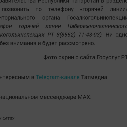
равительства Республики Татарстан в раздел
позвонить по телефону «горячей линии
иториального органа Госалкогольинспекци
лефон горячей линии Набережночелнинског
когольинспекции РТ 8(8552) 71-43-03
).
Ни одн
без внимания и будет рассмотрено.
Фото скрин с сайта Госуслуг Р
интересным в
Telegram-канале
Татмедиа
в национальном мессенджере MАХ:
 сетях: