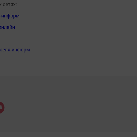
 сетях:
я-информ
онлайн
нзеля-информ