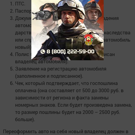
ПТС.
Паспорт гражданина РФ.
Документ, подтверждающий право владения
автомобилем (договор купли-продажи,
дарственная, свидетельство на право наследства
или справка-счет из автосалона, если автомобиль
новый).
Полис ОСАГО или КАСКО (в котором вписан
владелец автомобиля).
Заявление на регистрацию автомобиля
(заполненное и подписанное).
Чек, который подтверждает, что госпошлина
оплачена (она составляет от 500 до 3000 руб. в
зависимости от региона и факта замены
номерных знаков. Если будет произведена замена,
то размер пошлины будет на 2000 – 2500 руб.
больше).
Переоформить авто на себя новый владелец должен в