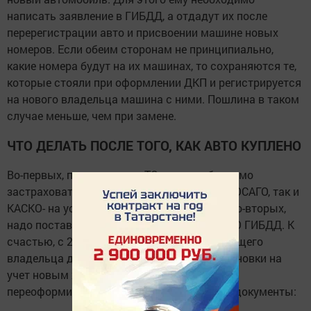
написать заявление в ГИБДД, а отдадут их после
перерегистрации авто и присвоении машине новых
номеров. Если обеим сторонам не принципиально,
какие номера будут на их машинах, то сохраняются те,
которые стояли при оформлении ДКП и регистрируется
на нового владельца машина с ними. Пошлина в таком
случае меньше, чем при замене.
ЧТО ДЕЛАТЬ ПОСЛЕ ТОГО, КАК АВТО КУПЛЕНО
Во-первых, после покупки ТС с рук необходимо
застраховать авто. Полис может быть как ОСАГО, так и
КАСКО- на усмотрение нового владельца. Во-вторых,
надо поставить автомобиль на учет в МРЭО ГИБДД. К
счастью, с 2013 года присутствие предыдущего
владельца для снятия авто с учета и постановки на
учет новым хозяином не требуется. Чтобы
переоформить машину, нужны следующие документы: