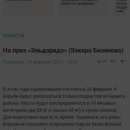
запретах праздника
пользе 
поддер
мам
НОВОСТИ
На приз «Эльдорадо» (Язкара Бизянова)
Редакция,
14 февраля 2012 - 16:51
889
0
0
В этом году соревнования состоятся 23 февраля. К
борьбе будут допускаться только подростки из нашего
района. Места будут распределяться в 10 весовых
категориях (до 28 кг и свыше 65 кг) и среди команд.
Для подготовки еще есть время. Надеем­ся, что ряды
борцов не поредеют, в прошлом году их было больше