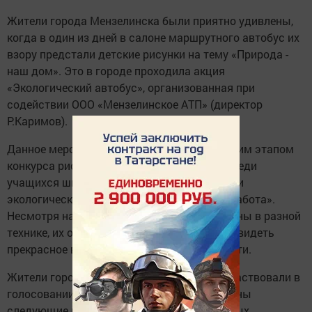
Жители города Мензелинска были приятно удивлены,
когда в один из дней в салоне маршрутного автобус их
взору предстали детские рисунки на тему «Природа -
наш дом». Это в городе проходила акция
«Экологический автобус», организованная при
содействии ООО «Мензелинское АТП» (директор
Р.Каримов).
Данное мероприятие являлось завершающим этапом
конкурса рисунков, который проводился среди
учащихся школ города в рамках реализации
экологического проекта «Мой город - моя забота».
Несмотря на то, что рисунки были выполнены в разной
технике, их объединяло одно - стремление увидеть
прекрасное в окружающей действительности.
Жители города с большим энтузиазмом участвовали в
голосовании, в ходе которого были выявлены
следующие победители в разных возрастных