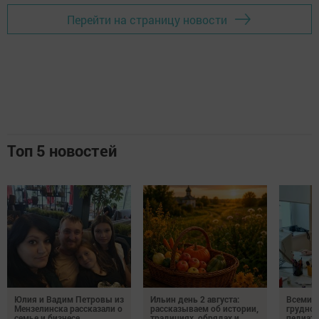
Перейти на страницу новости
Топ 5 новостей
Юлия и Вадим Петровы из
Ильин день 2 августа:
Всемир
Мензелинска рассказали о
рассказываем об истории,
грудног
семье и бизнесе
традициях, обрядах и
педиатр