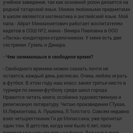
учебное заведение, так как основной уклон делается на
родной татарский язык. Моими любимыми предметами
в школе являются математика и английский язык. Мой
папа - Айрат Миниахметович работает воспитателем
кадетов в СОШ №2, мама - Венера Павловна в ООО
«Ласка» кондитером-отделочником. У меня есть две
сестренки: Гузель и Динара.
- Чем занимаешься в свободное время?
- Свободного времени можно сказать почти не
остается, каждый день расписан. Очень люблю играть
в футбол. В этом году наш класс занял третье место в
турнире по минни-футболу среди школ города.
Нравится читать книги, особенно художественную и
религиозную литературу. Читаю произведения Г.Тукая,
М.Лермонтова, А. Пушкина, Л.Толстого. Совсем недавно
взял четырехтомник Ги де Мопассана, уже прочитал
один том. В детстве, когда мне было 6 лет, папа
передал мне навыки игры на баяне. Дал мне в руки