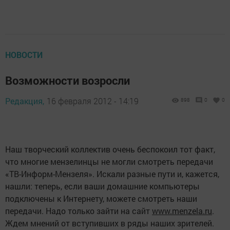
НОВОСТИ
Возможности возросли
Редакция,
16 февраля 2012 - 14:19
898
0
0
Наш творческий коллек­тив очень беспокоил тот факт,
что многие мензе­линцы не могли смотреть передачи
«ТВ-Информ-Мензеля». Искали раз­ные пути и, кажется,
на­шли: теперь, если ваши домашние компьютеры
подключены к Интернету, можете смотреть наши
передачи. Надо только зайти на сайт
www.men­zela.ru
.
Ждем мнений от вступивших в ряды наших зрителей.