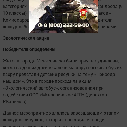
категориях: Кристина Санникова, Анна Александрова (9-
10 классы), Рамиля Гильманова (4 класс), Максим
Комиссаров (4 класс). Все участники и победители
конкурса были награждены памятными сувенирами.
Экологическая акция
Победители определены
Жители города Мензелинска были приятно удивлены,
когда в один из дней в салоне маршрутного автобус их
взору предстали детские рисунки на тему «Природа -
наш дом». Это в городе проходила акция
«Экологический автобус», организованная при
содействии ООО «Мензелинское АТП» (директор
Р.Каримов).
Данное мероприятие являлось завершающим этапом
конкурса рисунков, который проводился среди
учащихся школ города в рамках реализации