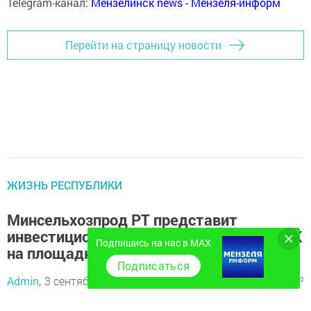
Telegram-канал:
Мензелинск news - Мензеля-информ
Перейти на страницу новости
ЖИЗНЬ РЕСПУБЛИКИ
Минсельхозпрод РТ представит
инвестиционный потенциал отрасли АПК
Подпишись на нас в MAX
на площадке «100% ТАТАРСТАН»
Подписаться
Admin,
3 сентября 2020 - 14:46
980
0
0