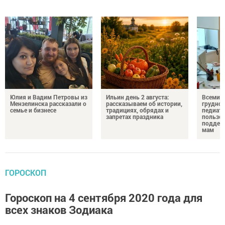
Юлия и Вадим Петровы из
Ильин день 2 августа:
Всемир
Мензелинска рассказали о
рассказываем об истории,
грудног
семье и бизнесе
традициях, обрядах и
педиатр
запретах праздника
пользе 
поддер
мам
ГОРОСКОП
Гороскоп на 4 сентября 2020 года для
всех знаков Зодиака