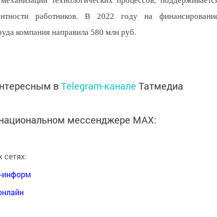
 механизации технологических процессов, поддерживаетс
нтности работников. В 2022 году на финансировани
руда компания направила 580 млн руб.
интересным в
Telegram-канале
Татмедиа
в национальном мессенджере MАХ:
 сетях:
я-информ
онлайн