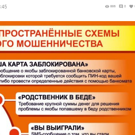
8:45
886
0