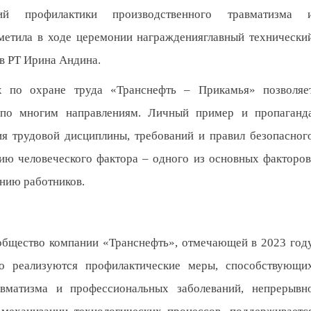
й профилактики производственного травматизма 
метила в ходе церемонии награжденияглавный технически
в РТ Ирина Андина.
х по охране труда «Транснефть – Прикамья» позволяе
а по многим направлениям. Личный пример и пропаганд
я трудовой дисциплины, требований и правил безопасног
ию человеческого фактора – одного из основных факторов
нию работников.
общество компании «Транснефть», отмечающей в 2023 год
но реализуются профилактические меры, способствующи
вматизма и профессиональных заболеваний, непрерывн