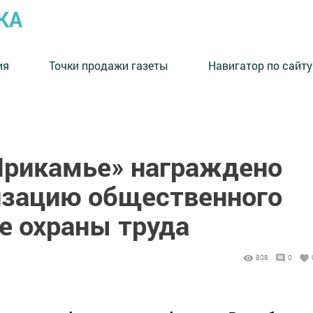
КА
ия
Точки продажи газеты
Навигатор по сайту
Прикамье» награждено
лизацию общественного
е охраны труда
808
0