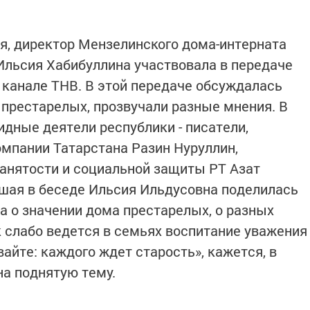
я, директор Мен­зелинского дома-интерната
Ильсия Хабибуллина участвовала в передаче
 канале ТНВ. В этой передаче обсуждалась
 престарелых, прозвучали разные мнения. В
дные де­ятели республики - писатели,
омпании Татарстана Разин Нуруллин,
анятости и социаль­ной защиты РТ Азат
авшая в беседе Ильсия Ильдусовна поделилась
а о значении дома престарелых, о разных
ак слабо ведется в семьях воспитание уважения
вайте: каждого ждет старость», кажется, в
на поднятую тему.