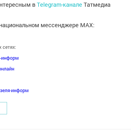
интересным в
Telegram-канале
Татмедиа
в национальном мессенджере MАХ:
 сетях:
я-информ
онлайн
нзеля-информ