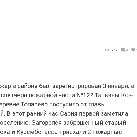
1243
0
ар в районе был за­регистрирован 3 января, в
диспетчера пожарной части №122 Татьяны Коз­
еревне Топасево пос­тупило от главы
й. В этот ранний час Сария первой заметила
поселению. Загорелся забро­шенный старый
ска и Кузембетьева приехали 2 пожарные