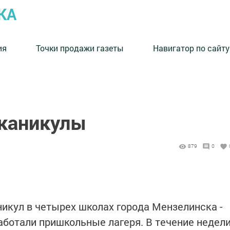
КА
ия
Точки продажи газеты
Навигатор по сайту
каникулы
879
0
икул в четырех шко­лах города Мензелинска -
работали пришкольные лагеря. В течение недел