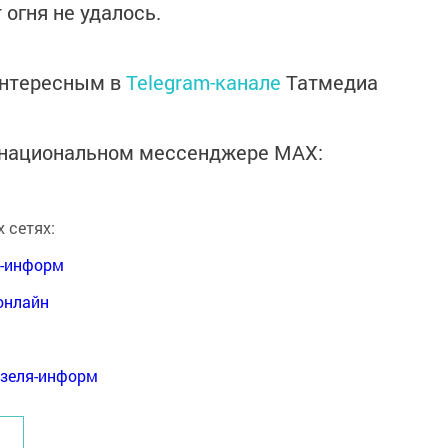
 огня не удалось.
интересным в
Telegram-канале
Татмедиа
в национальном мессенджере MАХ:
 сетях:
я-информ
онлайн
нзеля-информ