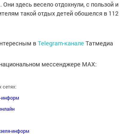
. Они здесь весело отдохнули, с пользой и
ителям такой отдых детей обошелся в 112
интересным в
Telegram-канале
Татмедиа
в национальном мессенджере MАХ:
 сетях:
я-информ
онлайн
нзеля-информ