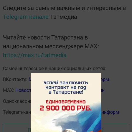
Следите за самым важным и интересным в
Telegram-канале
Татмедиа
Читайте новости Татарстана в
национальном мессенджере MАХ:
https://max.ru/tatmedia
Самое интересное в наших социальных сетях:
ВКонтакте:
Мензелинск news - Мензеля-информ
MAX:
Новости Мензелинска - Мензеля онлайн
Одноклассники:
ok.ru/menzelinsk
Telegram-канал:
Мензелинск news - Мензеля-информ
Перейти на страницу новости