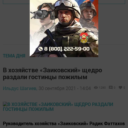
ТЕМА ДНЯ
В хозяйстве «Заиковский» щедро
раздали гостинцы пожилым
Ильдус Шагиев,
30 сентября 2021 - 14:04
1290
0
0
Руководитель хозяйства «Заиковский» Радик Фаттахов