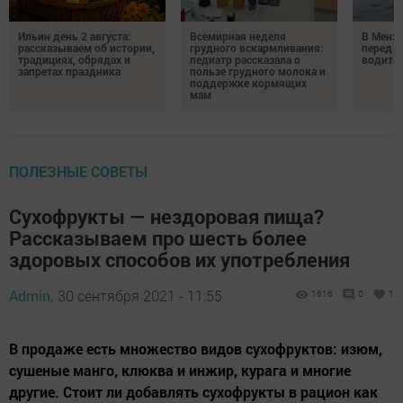
Ильин день 2 августа:
Всемирная неделя
В Менз
рассказываем об истории,
грудного вскармливания:
перед с
традициях, обрядах и
педиатр рассказала о
водител
запретах праздника
пользе грудного молока и
поддержке кормящих
мам
ПОЛЕЗНЫЕ СОВЕТЫ
Сухофрукты — нездоровая пища?
Рассказываем про шесть более
здоровых способов их употребления
Admin,
30 сентября 2021 - 11:55
1616
0
1
В продаже есть множество видов сухофруктов: изюм,
сушеные манго, клюква и инжир, курага и многие
другие. Стоит ли добавлять сухофрукты в рацион как