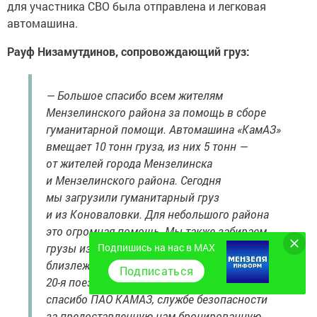
для участника СВО была отправлена и легковая
автомашина.
Рауф Низамутдинов, сопровождающий груз:
— Большое спасибо всем жителям
Мензелинского района за помощь в сборе
гуманитарной помощи. Автомашина «КамАЗ»
вмещает 10 тонн груза, из них 5 тонн —
от жителей города Мензелинска
и Мензелинского района. Сегодня
мы загрузили гуманитарный груз
и из Коноваловки. Для небольшого района
это огромная помощь. Мы также забираем
Подпишись на нас в MAX
грузы из Набережных Челнов и других
близлежащих городов и районов. Это наша
Подписаться
20-я поездка на СВО с грузом. Большое
спасибо ПАО КАМАЗ, службе безопасности
за предоставленную нам бронированную