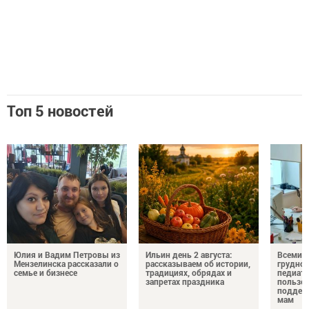
Топ 5 новостей
Юлия и Вадим Петровы из
Ильин день 2 августа:
Всемир
Мензелинска рассказали о
рассказываем об истории,
грудног
семье и бизнесе
традициях, обрядах и
педиатр
запретах праздника
пользе 
поддер
мам