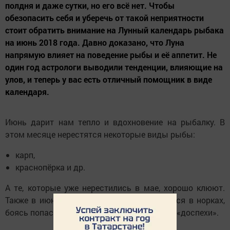
полдня и даже сутки, но его всё нет. Чтобы
обезопасить себя и уберечь от такой неприятности
стоит обратить внимание на Лунный календарь рыбака
на июнь 2018 года. Давно доказано, что Луна
напрямую влияет на поведение рыбы и её аппетит. Не
один год астрологи выводили тенденции, влияющие на
улов, и теперь у вас есть отличный помощник в виде
календаря.
Июнь дарит нам тепло и вдохновение на рыбалку. В
этом месяце нерестятся некоторые виды рыбы:
карп,
краснопёрка и др.
А те, которые уже нерестились в мае, хорошо клюют.
Также в июне линяют реки, и рыба прячется в норках,
боясь попасться на крючок, пока не оденет «доспехи».