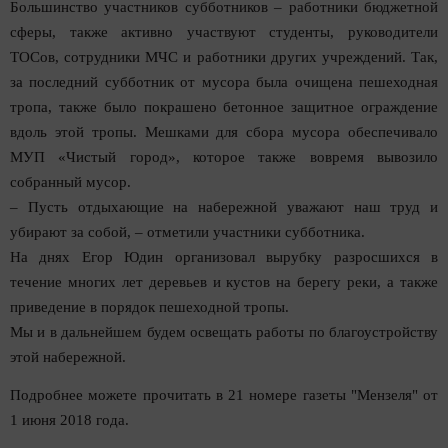
Большинство участников субботников – работники бюджетной
сферы, также активно уча­ствуют студенты, руководители
ТОСов, сотрудники МЧС и работники других учреждений. Так,
за по­следний субботник от мусора была очищена пеше­ходная
тропа, также было покрашено бетонное за­щитное ограждение
вдоль этой тропы. Мешками для сбора мусора обеспечивало
МУП «Чистый город», которое также вовремя вывозило
собранный мусор.
– Пусть отдыхающие на набережной уважают наш труд и
убирают за собой, – отметили участни­ки субботника.
На днях Егор Юдин организовал вырубку разрос­шихся в
течение многих лет деревьев и кустов на бе­регу реки, а также
приведение в порядок пешеход­ной тропы.
Мы и в дальнейшем будем освещать работы по благоустройству
этой набережной.
Подробнее можете прочитать в 21 номере газеты "Мензеля" от
1 июня 2018 года.