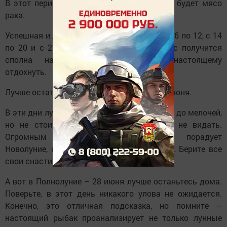
В этот период одной из лучших приманок будет мясо
рака.
Успешная и лёгкая рыбалка вас ожидает с 6 по 12, с 14
по 20 и с 26 по 30 июня. В эти дни у вас получится
сполна насладиться клёвом и по-настоящему
отдохнуть.
Лучше остаться дома с 1 по 5 и с 21 по 25 июня.
В эти дни лучше продумайте свою вылазку до мелочей,
но не стоит тратить время, рыбы вам не видать.
Огромным уловом вас, несомненно, порадует
Новолуние, которое припадает на 13 июня. Берите все
свои снасти и вперёд.
А вот в Полнолуние – 28 июня лучше останьтесь дома.
Поверьте, в этот день никакого улова не ожидается.
Конечно, это отличная подсказка, но помните –
настоящий рыбак проанализирует не только лунные