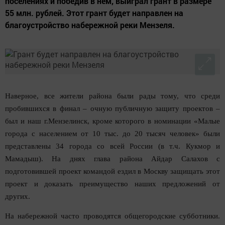
поселениях и победив в нем, выиграл грант в размере
55 млн. рублей. Этот грант будет направлен на
благоустройство набережной реки Мензеля.
Наверное, все жители района были рады тому, что среди
пробившихся в финал – очную публичную за­щиту проектов –
был и наш г.Мензелинск, кроме ко­торого в номинации «Малые
города с населением от 10 тыс. до 20 тысяч человек» были
представлены 34 города со всей России (в т.ч. Кукмор и
Мамадыш). На днях глава района Айдар Салахов с
подготовившей проект командой ездил в Москву защищать этот
про­ект и доказать преимущество наших предложений от
других.
На набережной часто проводятся общегородские субботники.