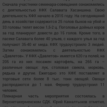
Сначала участники семинара-совещания ознакомились
с деятельностью КФХ Салавата Хасаншина. Свою
деятельность КФХ начало в 2015 году. На сегодняшний
день в хозяйстве содержится 25 голов быков на убой и
33 головы телят весом 1,5-2 ц. Поголовье дойных коров
за год планируют довести до 15 голов. Кроме того, в
пасеке Салавата более 40 ульев, с каждого улья за год
получают 35-40 кг меда. КФХ трудоустроило 3 людей.
Затем ознакомились с деятельностью КФХ
«Давлетов». У КФХ «Давлетов» имеется 620 га полей, на
205 га из них посажен картофель, на 265 га –
различные овощи: лук, столовая свекла, морковь,
редька и другие. Ежегодно это КФХ поставляет в
торговые сети более 8 тыс. тонн овощей. Овощи
распродаются до 1 мая. Фермер трудоустроил 11
человек.
Пленарная часть мероприятия состоялась в
Верхнетакерменском СДК. Юрий Камалтынов отметил,