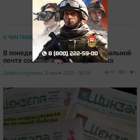
О ЧЕМ ПИШЕТ ГАЗЕТА "МЕНЗЕЛЯ"
В понедельник, 9 июня, на центральной
почте состоится День подписчика
Дифиза Нуриева,
5 июня 2025 - 08:34
501
0
0