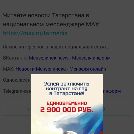
Читайте новости Татарстана в
национальном мессенджере MАХ:
https://max.ru/tatmedia
Самое интересное в наших социальных сетях:
ВКонтакте:
Мензелинск news - Мензеля-информ
MAX:
Новости Мензелинска - Мензеля онлайн
Одноклассники:
ok.ru/menzelinsk
Telegram-канал:
Мензелинск news - Мензеля-информ
Перейти на страницу новости