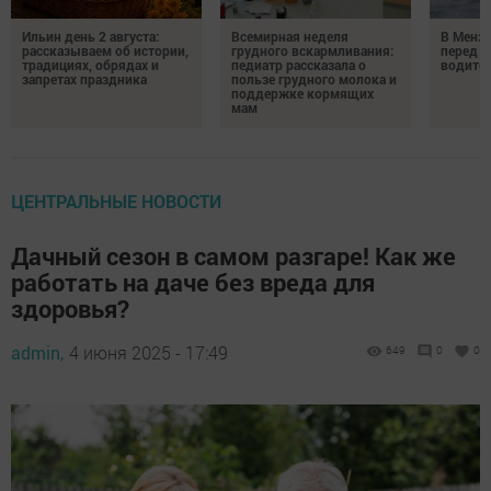
Ильин день 2 августа:
Всемирная неделя
В Менз
рассказываем об истории,
грудного вскармливания:
перед с
традициях, обрядах и
педиатр рассказала о
водител
запретах праздника
пользе грудного молока и
поддержке кормящих
мам
ЦЕНТРАЛЬНЫЕ НОВОСТИ
Дачный сезон в самом разгаре! Как же
работать на даче без вреда для
здоровья?
admin,
4 июня 2025 - 17:49
649
0
0