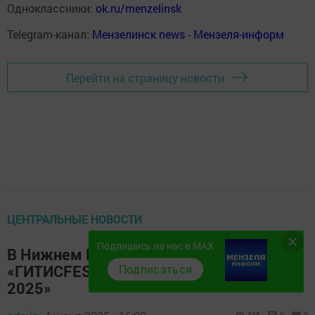
Одноклассники:
ok.ru/menzelinsk
Telegram-канал:
Мензелинск news - Мензеля-информ
Перейти на страницу новости
ЦЕНТРАЛЬНЫЕ НОВОСТИ
Подпишись на нас в MAX
В Нижнем Новгороде завершился
«ГИТИСFEST. Театральное Приволжье
Подписаться
2025»
338
0
0