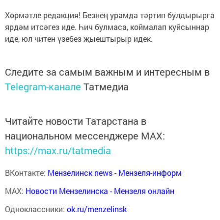
Хөрмәтле редакция! Безнең урамда тәртип булдырырга
ярдәм итсәгез иде. Һич булмаса, коймалап куйсын­нар
иде, юл читен үзебез җыештырыр идек.
Следите за самым важным и интересным в
Telegram-канале
Татмедиа
Читайте новости Татарстана в
национальном мессенджере MАХ:
https://max.ru/tatmedia
ВКонтакте:
Мензелинск news - Мензеля-информ
MAX:
Новости Мензелинска - Мензеля онлайн
Одноклассники:
ok.ru/menzelinsk