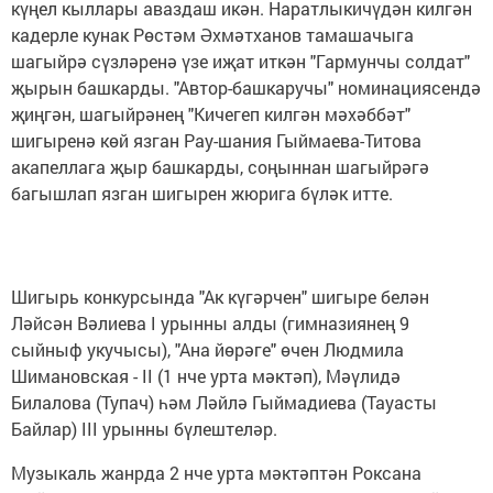
күңел кыллары аваздаш икән. Наратлыкичүдән килгән
кадерле кунак Рөстәм Әхмәтханов тамашачыга
шагыйрә сүзләренә үзе иҗат иткән "Гармунчы солдат"
җырын башкарды. "Автор-баш­каручы" номинациясендә
җиңгән, шагыйрәнең "Ки­чегеп килгән мәхәббәт"
шигыренә көй язган Рау-шания Гыймаева-Титова
акапеллага җыр башкар­ды, соңыннан шагыйрәгә
багышлап язган шигырен жюрига бүләк итте.
Шигырь конкурсында "Ак күгәрчен" шигыре белән
Ләйсән Вәлиева I урын­ны алды (гимназиянең 9
сыйныф укучысы), "Ана йөрәге" өчен Людмила
Шимановская - II (1 нче урта мәктәп), Мәүлидә
Билалова (Тупач) һәм Ләйлә Гыймадиева (Тау­асты
Байлар) III урынны бүлештеләр.
Музыкаль жанрда 2 нче урта мәктәптән Роксана