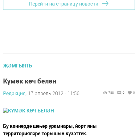
Перейти на страницу новости
ҖӘМГЫЯТЬ
Күмәк көч белән
Редакция,
17 апрель 2012 - 11:56
788
0
0
Бу көннәрдә шәһәр урамнары, йорт яны
территорияләре торышын күзәттек.