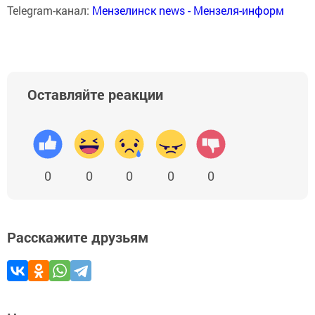
Telegram-канал:
Мензелинск news - Мензеля-информ
Оставляйте реакции
0
0
0
0
0
Расскажите друзьям