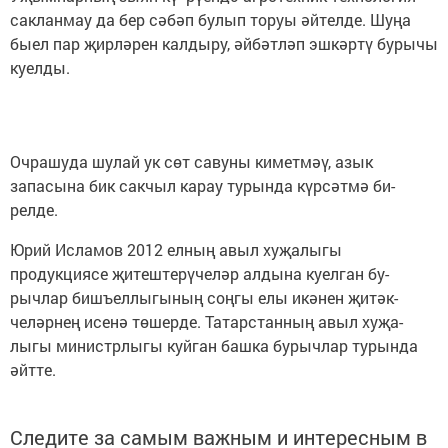
сакланмау да бер сәбәп булып торуы әйтелде. Шуңа
быел пар җирләрен калдыру, әй­бәтләп эшкәртү бурычы
куелды.
Очрашуда шулай ук сөт савуны киметмәү, азык
запасына бик сакчыл ка­рау турында күрсәтмә би­
релде.
Юрий Исламов 2012 елның авыл хуҗалыгы
продукциясе җитештерү­челәр алдына куелган бу­
рычлар бишъеллыгының соңгы елы икәнен җитәк­
челәрнең исенә төшерде. Татарстанның авыл хуҗа­
лыгы министрлыгы куйган башка бурычлар турында
әйтте.
Следите за самым важным и интересным в