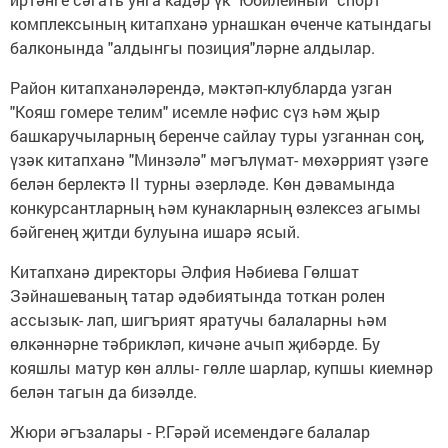
комплексының китапханә урнашкан өченче катындагы
балконында "алдынгы позиция"ләрне алдылар.
Район китапханәләрендә, мәктәп-клуб­ларда узган
"Кояш гомере телим" исемле нәфис сүз һәм җыр
башкаручыларның беренче сайлау туры узганнан соң,
үзәк китапханә "Минзәлә" мәгълүмат- мөхәррият үзәге
белән берлектә II турны әзерләде. Көн дәвамында
конкурсантларның һәм кунакларның өзлексез агымы
бәйгенең җитди булуы­на ишарә ясый.
Китапханә директоры Әлфия Нәбиева Гөлшат
Зәйнашеваның татар әдәбиятында тоткан ролен
ассызык- лап, шигърият яратучы балаларны һәм
өлкәннәрне тәбрикләп, кичәне ачып җибәрде. Бу
кояшлы матур көн аллы- гөлле шарлар, купшы киемнәр
белән тагын да бизәлде.
Жюри әгъзалары - Р.Гәрәй исемендәге ба­лалар