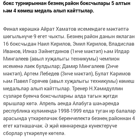
бокс турнирыннан безнең район боксчылары 5 алтын
һәм 4 көмеш медаль алып кайттылар.
Финал көрәшкә Айрат Хаматов исемендәге мәктәптә
шөгыльнүче 9 егет чыкты. Безнең район данын як­лаган
16 боксчыдан Наил Кирилов, Эмил Кирилов, Владислав
Иванов, Илназ Зәйнетдинов (1нче мәктәп) һәм Илдар
Мингалеев (авыл хуҗалыгы техникумы) чемпион
исеменә лаек булдылар; Дамир Мингалеев (2нче
мәктәп), Артем Лебедев (3нче мәктәп), Булат Кәримов
һәм Павел Горячев (авыл хуҗалыгы техни­кумы) көмеш
медальләр алып кайттылар. Тренер Н.Хәмидуллин
сүзләре буенча боксчыларны алда тагын җитди
ярышлар көтә. Апрель аенда Алабуга шәһәрендә
республика күләмендә 1998-1999 елда ту­ган ир балалар
арасында үткәреләчәк беренчелектә безнең районнан 4
егет катнашачак. Ә җәй көннәрен­дә күнектерүче
сборлар үткәрелүе көтелә.