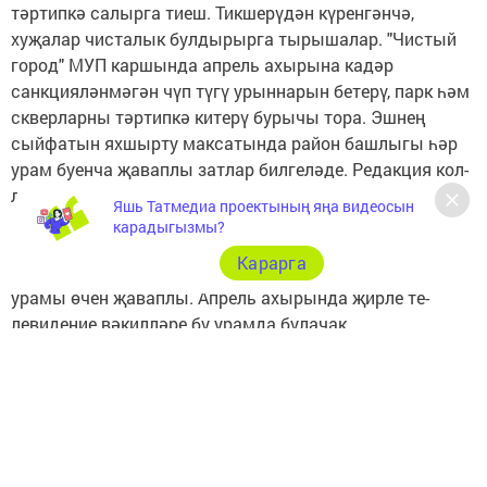
тәртипкә салырга тиеш. Тикшерүдән күренгәнчә,
хуҗалар чисталык булды­рырга тырышалар. "Чис­тый
город" МУП каршын­да апрель ахырына кадәр
санкцияләнмәгән чүп түгү урыннарын бетерү, парк һәм
скверларны тәртипкә китерү бурычы тора. Эшнең
сыйфатын яхшырту максатында район башлыгы һәр
урам буенча җаваплы затлар билгеләде. Редакция кол­
лективы Комсомольская
Яшь Татмедиа проектының яңа видеосын
карадыгызмы?
Карарга
урамы өчен җаваплы. Ап­рель ахырында җирле те­
левидение вәкилләре бу урамда булачак.
Бу таләпләрне үтәмәгән очракта гражданнар­га
административ хокук бозу турында беркетмә язылып,
штрафлар салы­начак.