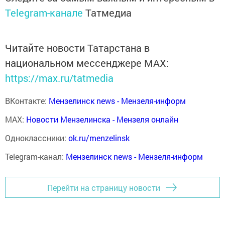
Telegram-канале
Татмедиа
Читайте новости Татарстана в
национальном мессенджере MАХ:
https://max.ru/tatmedia
ВКонтакте:
Мензелинск news - Мензеля-информ
MAX:
Новости Мензелинска - Мензеля онлайн
Одноклассники:
ok.ru/menzelinsk
Telegram-канал:
Мензелинск news - Мензеля-информ
Перейти на страницу новости