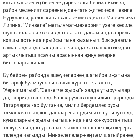
китапханәсенең беренче директоры Лениза Якиева,
район мәдәният сараеның сән-гать җитәкчесе Нәзилә
Нуруллина, район ки-тапханәсе методисты Марсельеза
Липина, "Минзәлә" мәгълүмат-мөхәррият үзәге вәкиле,
шушы юллар авторы дүрт сәгать дәвамында апрель
кояшы астында ярыйсы гына кызынып, бик җаваплы
гамәл ал­дында калдылар: чарада катнашкан йөздән
артык чыгыш ясаучы арасыннан җиңүчеләрне
билгеләргә кирәк.
Бу бәйрәм районда яшәүчеләрнең шагыйрә иҗатына
битараф бул­мауларын ачык күрсәтте, ә аның
"Аерылмагыз!", "Сәяхәтче җыры"н залда утыручылар
да, жюри­дагылар да башкаручы­га кушылып җырлады.
Татарларга хас булган­ча, милли бердәмлек рухы
тамашачының көн-дәшләренә ярдәм итеп утыруында,
кунакларның җылы чыгышында һәм конкурстан тыш
та күңелләрдән ургы­лып чыккан хисләрен җиткерергә
теләүдә ча­гылды. Минзәләлеләр-нең һәм шагыйрәнең