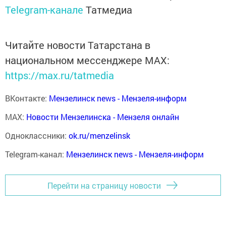
Telegram-канале
Татмедиа
Читайте новости Татарстана в
национальном мессенджере MАХ:
https://max.ru/tatmedia
ВКонтакте:
Мензелинск news - Мензеля-информ
MAX:
Новости Мензелинска - Мензеля онлайн
Одноклассники:
ok.ru/menzelinsk
Telegram-канал:
Мензелинск news - Мензеля-информ
Перейти на страницу новости