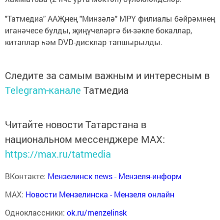
"Татмедиа" ААҖнең "Минзәлә" МРҮ филиа­лы бәйрәмнең
иганәчесе булды, җиңүчеләргә би-зәкле бокаллар,
китаплар һәм DVD-дисклар тапшы­рылды.
Следите за самым важным и интересным в
Telegram-канале
Татмедиа
Читайте новости Татарстана в
национальном мессенджере MАХ:
https://max.ru/tatmedia
ВКонтакте:
Мензелинск news - Мензеля-информ
MAX:
Новости Мензелинска - Мензеля онлайн
Одноклассники:
ok.ru/menzelinsk