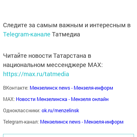
Следите за самым важным и интересным в
Telegram-канале
Татмедиа
Читайте новости Татарстана в
национальном мессенджере MАХ:
https://max.ru/tatmedia
ВКонтакте:
Мензелинск news - Мензеля-информ
MAX:
Новости Мензелинска - Мензеля онлайн
Одноклассники:
ok.ru/menzelinsk
Telegram-канал:
Мензелинск news - Мензеля-информ