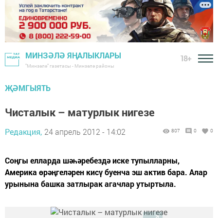
МИНЗӘЛӘ ЯҢАЛЫКЛАРЫ
18+
"Минзәлә" газетасы - Минзәлә районы
ҖӘМГЫЯТЬ
Чисталык – матурлык нигезе
Редакция,
24 апрель 2012 - 14:02
807
0
0
Соңгы елларда шәһәребездә иске тупылларны,
Америка өрәңгеләрен кисү буенча эш актив бара. Алар
урынына башка затлырак агачлар утыртыла.