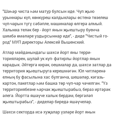
"Шәһәр чиста һәм матур булсын иде. Чүп җыю
урыннары күп, көнкүреш калдыклары өстенә төзелеш
чүп-чарын түгү сәбәпле, машиналар өлгерә алмый.
Халыкка теләк бер - йорт янын җыештыру буенча
шимбә өмәләре уздырсыннар иде", - диде "Чистый го­
род" МУП директоры Алексей Вышенский.
Атлар мәйданындагы шәхси йорт яны терри-
торияләрен, шулай ук күп- фатирлы йортлар янын
карадык. Әйтергә кирәк, оешмалар да, шәхси затлар да
территория җыештыруга керешмәгән. Юл читләренә
елның бу фасылына хас булганча, шешәләр, кәгазь-
картон, пакетлар һәм башка төр чүп-чар чәчелгән. "Үз
территориябезне һәрчак җыештырабыз, бераз иртәрәк
әлегә. Йортта яшәүче халык бердәм, бергәләп
җыештырабыз", - диделәр биредә яшәүчеләр.
Шәхси секторда исә хуҗалар үзләре йорт янын