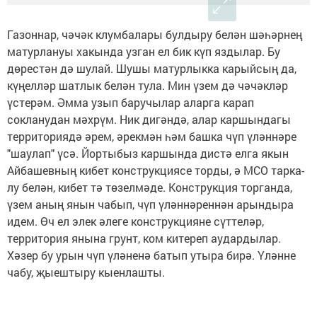
Газоннар, чәчәк клумбалары булды­ру белән шәһәрнең
матурлануы ха­кында узган ел бик күп яздылар. Бу
дөрестән дә шулай. Шушы матурлыкка карыйсың да,
күңелләр шатлык белән тула. Мин үзем дә чәчәкләр
үстерәм. Әмма узып баручылар аларга карап
сокланудан мәхрүм. Ник дигәндә, алар каршындагы
территориядә әрем, әрекмән һәм башка чүп үләннәре
"шаулап" үсә. Йортыбыз каршында дистә елга якын
Айбашевның кибет конструкциясе торды, ә МСО тарка­
лу белән, кибет тә төзелмәде. Конс­трукция торганда,
үзем аның янын чабып, чүп үләннәреннән арындыра
идем. Өч ел элек әлеге конструкция­не сүттеләр,
территория янына грунт, ком китереп аудардылар.
Хәзер бу урын чүп үләненә батып утыра бирә. Үләнне
чабу, җыештыру кыенлашты.