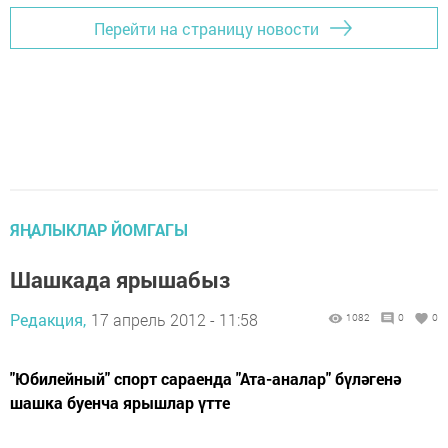
Перейти на страницу новости
ЯҢАЛЫКЛАР ЙОМГАГЫ
Шашкада ярышабыз
Редакция,
17 апрель 2012 - 11:58
1082
0
0
"Юбилейный" спорт сараенда "Ата-аналар" бүләгенә
шашка буенча ярышлар үтте