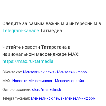
Следите за самым важным и интересным в
Telegram-канале
Татмедиа
Читайте новости Татарстана в
национальном мессенджере MАХ:
https://max.ru/tatmedia
ВКонтакте:
Мензелинск news - Мензеля-информ
MAX:
Новости Мензелинска - Мензеля онлайн
Одноклассники:
ok.ru/menzelinsk
Telegram-канал:
Мензелинск news - Мензеля-информ