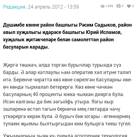
Редакция,
24 апрель 2012 - 13:59
1056
0
0
Дүшәмбе көнне район башлыгы Рәсим Садыков, район
авыл хуҗалыгы идарәсе башлыгы Юрий Исламов,
хуҗалык җитәкчеләре белән самолеттан район
басуларын карады.
Җиргә төшкәч, алда тор­ган бурычлар турында сүз
барды. Ә алар катлаулы һәм оператив хәл итүне таләп
итә. Беренче чи­ратта көз көне сөрелгән басуларны ике-
өч көндә тырмалап бетерергә. Көз көне чәчкән
басуларның 40 проценты юкка чыккан дияргә була.
Исән калга­ны да бик зәгыйфь уты­ра. Язгы кыр
эшләренә өстәп тагын берничә мең гектарда чәчү
үткәрергә кирәк була. Ә бурыч бик югары - игеннәрнең
тула­ем җыемы былтыргыдан ким булырга тиеш түгел.
Уҗымнарның зыян кү- рүендә агротехник тех­нология