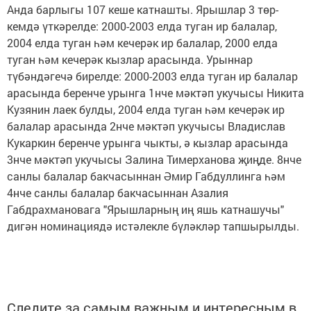
Анда барлыгы 107 кеше катнашты. Ярышлар 3 төр­
кемдә үткәрелде: 2000-2003 елда туган ир бала­лар,
2004 елда туган һәм кечерәк ир балалар, 2000 елда
туган һәм кечерәк кызлар арасында. Урыннар
түбәндәгечә бирелде: 2000-2003 елда туган ир ба­лалар
арасында беренче урынга 1нче мәктәп укучы­сы Никита
Кузянин лаек булды, 2004 елда туган һәм кечерәк ир
балалар арасында 2нче мәктәп укучысы Владислав
Кукаркин беренче урынга чыкты, ә кызлар арасында
3нче мәктәп укучысы Залина Тимерхано­ва җиңде. 8нче
санлы балалар бакчасыннан Әмир Габдуллинга һәм
4нче санлы балалар бакчасыннан Азалия
Габдрахмановага "Ярышларның иң яшь кат­нашучы"
дигән номинациядә истәлекле бүләкләр тапшырылды.
Следите за самым важным и интересным в