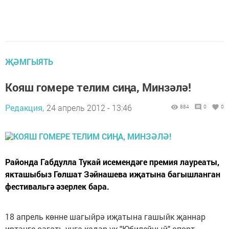
ҖӘМГЫЯТЬ
Кояш гомере телим сиңа, Минзәлә!
Редакция,
24 апрель 2012 - 13:46
884
0
0
Районда Габдулла Тукай исемендәге премия лауреаты,
якташыбыз Гөлшат Зәйнашева иҗатына багышланган
фестивальгә әзерлек бара.
18 апрель көнне шагыйрә иҗатына га­шыйк җаннар
иртәнге сәгать унга кадәр үк "Юбилейный" спорт