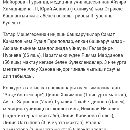
Майорова - I урында, ме­дицина училищесыннан Айзирә
Хамадишина - II, Юрий Асанов (техникум) һәм Әтрәкле
башлангыч мәктәбенең вокаль трио­сы III урынны
бүлеште.
Татар Мөшегесеннән иң яшь башкаручылар Са­мат
Камалов һәм Рузил Гариповлар, өлкән башка­ручылар -
Аю авылыннан мандолинада уйнаучы Гөлзәфирә
Нуриева (66 яшь), Наратлыкичүдән Римма Мәрданова
(56 яшь) мактау кәгазе белән бүләкләнделәр. 3 нче урта
мәктәптән Алсу Ха­нова иң оригиналь чыгыш ясаучы
дип табылды.
Конкурста актив катнаш­каннары өчен гимназия- дән
"Энҗе бөртекләре", Диана Хәкимова (1 нче урта мәктәп),
Айгөл За­рипова (Усай), Гүзәлия Сәхәбетдинова (Дәвек),
медицина училищесы коллективы, Николай Ни­колин
(кадет интернат-мәктәбе), Лилия Кәбирова (Гөлек),
Лилия Латыпова (3 нче урта мәктәп), Рали­на
Хамматова (2 нче урта мәктәп) бүләкләнделәр.