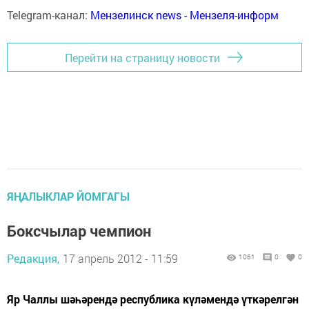
Telegram-канал:
Мензелинск news - Мензеля-информ
Перейти на страницу новости
ЯҢАЛЫКЛАР ЙОМГАГЫ
Боксчылар чемпион
Редакция,
17 апрель 2012 - 11:59
1061
0
0
Яр Чаллы шәһәрендә республика күләмендә үткәрелгән