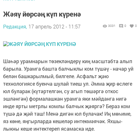
Жәяү йөрсәң күп күренә
Редакция,
17 апрель 2012 - 11:57
3031
0
0
Шәһәр урамнарын төзекләндерү киң масш­табта алып
барыла. Урамга башта балчык­лы ком түшәү - начар уй
белән башкарыл­мый, билгеле. Асфальт җәю
технологиясе буенча шулай тиеш ул. Әмма җир өслеге
юл буларак (күтәртелгән, су агып төшәргә откос
эшләнгән) формалашкан урамга яки мәйданга нигә
инде ярты метрлы комлы балчык җәяргә? Бераз ком
түшә дә җәй таш! Менә дигән юл булачак! Иң мөһиме,
яз көне, яңгырларда кешеләр интекмәячәк. Яхшы­
лыкны кеше интектереп ясамаска иде.