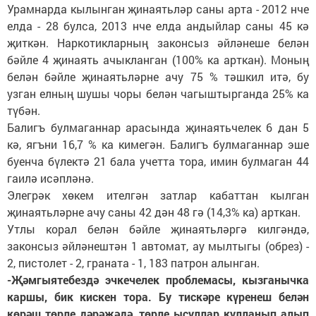
Урамнарда кылынган җинаятьләр саны арта - 2012 нче
елда - 28 булса, 2013 нче елда андыйлар саны 45 кә
җиткән. Наркотикларның законсыз әйләнеше белән
бәйле 4 җинаять ачыкланган (100% ка арткан). Моның
белән бәйле җинаятьләрне ачу 75 % тәшкил итә, бу
узган елның шушы чоры белән чагыштырганда 25% ка
түбән.
Балигъ булмаганнар арасында җинаятьчелек 6 дан 5
кә, ягъни 16,7 % ка кимегән. Балигъ булмаганнар эше
буенча бүлектә 21 бала учетта тора, имин булмаган 44
гаилә исәпләнә.
Элегрәк хөкем ителгән затлар кабаттан кылган
җинаятьләрне ачу саны 42 дән 48 гә (14,3% ка) арткан.
Утлы корал белән бәйле җинаятьләргә килгәндә,
законсыз әйләнештән 1 автомат, ау мылтыгы (обрез) -
2, пистолет - 2, граната - 1, 183 патрон алынган.
-Җәмгыятебездә эчкечелек проблемасы, кызганычка
каршы, бик кискен тора. Бу тискәре күренеш белән
көрәш төрле дәрәҗәдә, төрле ысуллар кулланып алып