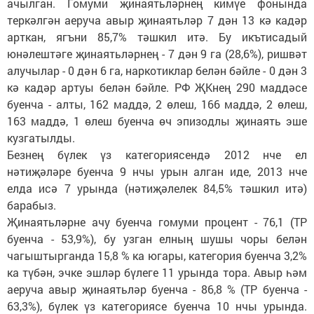
ачылган. Гомуми җинаятьләрнең кимүе фонында
теркәлгән аеруча авыр җинаятьләр 7 дән 13 кә кадәр
арткан, ягъни 85,7% тәшкил итә. Бу икътисадый
юнәлештәге җинаятьләрнең - 7 дән 9 га (28,6%), ришвәт
алучылар - 0 дән 6 га, наркотиклар белән бәйле - 0 дән 3
кә кадәр артуы белән бәйле. РФ ҖКнең 290 маддәсе
буенча - алты, 162 маддә, 2 өлеш, 166 маддә, 2 өлеш,
163 маддә, 1 өлеш буенча өч эпизодлы җинаять эше
кузгатылды.
Безнең бүлек үз категориясендә 2012 нче ел
нәтиҗәләре буенча 9 нчы урын алган иде, 2013 нче
елда исә 7 урында (нәтиҗәлелек 84,5% тәшкил итә)
барабыз.
Җинаятьләрне ачу буенча гомуми процент - 76,1 (ТР
буенча - 53,9%), бу узган елның шушы чоры белән
чагыштырганда 15,8 % ка югары, категория буенча 3,2%
ка түбән, эчке эшләр бүлеге 11 урында тора. Авыр һәм
аеруча авыр җинаятьләр буенча - 86,8 % (ТР буенча -
63,3%), бүлек үз категориясе буенча 10 нчы урында.