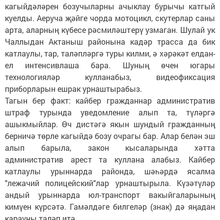
кагыйдәләрен бозучыларны ачыклау бурычы катгый
куелды. Аеруча җәйге чорда мотоцикл, скутерлар саны
арта, аларның күбесе рәсмиләштерү узмаган. Шулай ук
Чаллыдан Актаныш районына кадәр трасса да бик
катлаулы, тар, таләпләргә туры килми, ә хәрәкәт елдан-
ел интенсивлаша бара. Шуның өчен югары
технологияләр кулланабыз, видеофиксация
приборларын ешрак урнаштырабыз.
Тагын бер факт: кайбер гражданнар административ
штраф турында уведомление алып та, түләргә
ашыкмыйлар. Өч дистәгә якын шундый гражданның
берничә төрле кагыйдә бозу очрагы бар. Алар белән эш
алып барыла, закон кысаларында хәтта
административ арест та куллана алабыз. Кайбер
катлаулы урыннарда районда, шәһәрдә ясалма
"лежачий полицейский"лар урнаштырыла. Күзәтүләр
андый урыннарда юл-транспорт вакыйгаларының
кимүен күрсәтә. Гамәлдәге билгеләр (знак) дә яңадан
карауны таләп итә.