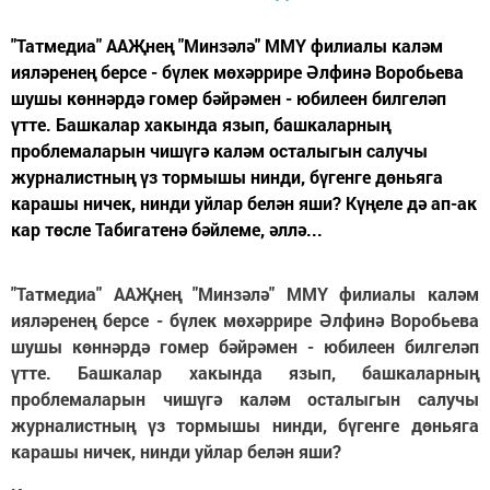
"Татмедиа" ААҖнең "Минзәлә" ММҮ филиалы каләм
ияләренең берсе - бүлек мөхәррире Әлфинә Воробьева
шушы көннәрдә гомер бәйрәмен - юбилеен билгеләп
үтте. Башкалар хакында язып, башкаларның
проблемаларын чишүгә каләм осталыгын салучы
журналистның үз тормышы нинди, бүгенге дөньяга
карашы ничек, нинди уйлар белән яши? Күңеле дә ап-ак
кар төсле Табигатенә бәйлеме, әллә...
"Татмедиа" ААҖнең "Минзәлә" ММҮ филиалы каләм
ияләренең берсе - бүлек мөхәррире Әлфинә Воробьева
шушы көннәрдә гомер бәйрәмен - юбилеен билгеләп
үтте. Башкалар хакында язып, башкаларның
проблемаларын чишүгә каләм осталыгын салучы
журналистның үз тормышы нинди, бүгенге дөньяга
карашы ничек, нинди уйлар белән яши?