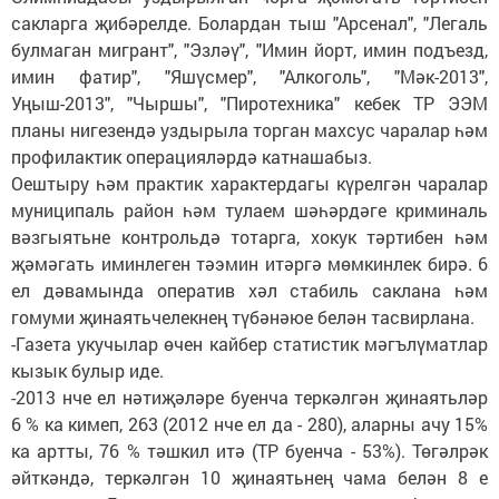
сакларга җибәрелде. Болардан тыш "Арсенал", "Легаль
булмаган мигрант", "Эзләү", "Имин йорт, имин подъезд,
имин фатир", "Яшүсмер", "Алкоголь", "Мәк-2013",
Уңыш-2013", "Чыршы", "Пиротехника" кебек ТР ЭЭМ
планы нигезендә уздырыла торган махсус чаралар һәм
профилактик операцияләрдә катнашабыз.
Оештыру һәм практик характердагы күрелгән чаралар
муниципаль район һәм тулаем шәһәрдәге криминаль
вәзгыятьне контрольдә тотарга, хокук тәртибен һәм
җәмәгать иминлеген тәэмин итәргә мөмкинлек бирә. 6
ел дәвамында оператив хәл стабиль саклана һәм
гомуми җинаятьчелекнең түбәнәюе белән тасвирлана.
-Газета укучылар өчен кайбер статистик мәгълүматлар
кызык булыр иде.
-2013 нче ел нәтиҗәләре буенча теркәлгән җинаятьләр
6 % ка кимеп, 263 (2012 нче ел да - 280), аларны ачу 15%
ка артты, 76 % тәшкил итә (ТР буенча - 53%). Төгәлрәк
әйткәндә, теркәлгән 10 җинаятьнең чама белән 8 е