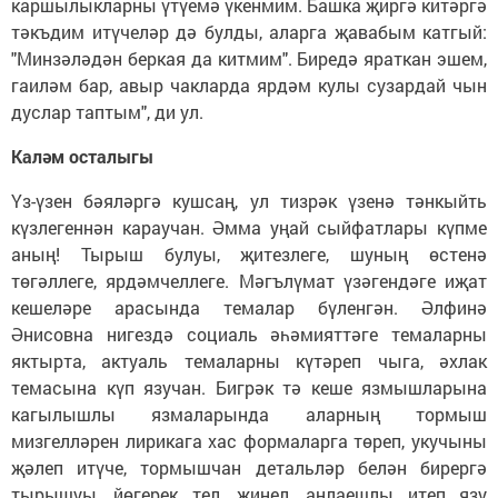
каршылыкларны үтүемә үкенмим. Башка җиргә китәргә
тәкъдим итүчеләр дә булды, аларга җавабым катгый:
"Минзәләдән беркая да китмим". Биредә яраткан эшем,
гаиләм бар, авыр чакларда ярдәм кулы сузардай чын
дуслар таптым", ди ул.
Каләм осталыгы
Үз-үзен бәяләргә кушсаң, ул тизрәк үзенә тәнкыйть
күзлегеннән караучан. Әмма уңай сыйфатлары күпме
аның! Тырыш булуы, җитезлеге, шуның өстенә
төгәллеге, ярдәмчеллеге. Мәгълүмат үзәгендәге иҗат
кешеләре арасында темалар бүленгән. Әлфинә
Әнисовна нигездә социаль әһәмияттәге темаларны
яктырта, актуаль темаларны күтәреп чыга, әхлак
темасына күп язучан. Бигрәк тә кеше язмышларына
кагылышлы язмаларында аларның тормыш
мизгелләрен лирикага хас формаларга төреп, укучыны
җәлеп итүче, тормышчан детальләр белән бирергә
тырышуы, йөгерек тел, җиңел, аңлаешлы итеп язу