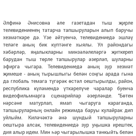
Әлфинә Әнисовна әле газетадан тыш җирле
телевидениенең татарча тапшыруларын алып баручы
хезмәткәре дә. Үзе әйтүенчә, телевидениедә эшләү
теләге аның бик күптәнге хыялы. Ул райондагы
хәбәрләр, яңалыкларны минзәләлеләргә җиткереп
барудан тыш төрле тапшырулар әзерләп, шуларны
эфирга чыгара. Телевидениедә аның зур хезмәт
җимеше - аның тырышлыгы белән соңгы арада гына
да глобаль темага түгәрәк өстәл оештырылды, район,
республика күләмендә үткәрелүче чаралар буенча
видеофильмнарга сценарийлар әзерләнде. "Бөтен
нәрсәне матурлап, ямап чыгаруга караганда,
тапшыруларның онлайн режимда баруы кулайрак дип
уйлыйм. Киләчәктә әнә шундый тапшыруларны
оештыра алсак, телевидениедә зур уңышка ирештек,
дия алыр идем. Мин һәр чыгарылышка тәнкыйть белән