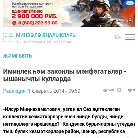
МИНЗӘЛӘ ЯҢАЛЫКЛАРЫ
18+
"Минзәлә" газетасы - Минзәлә районы
ҖӘМГЫЯТЬ
Иминлек һәм законлы мәнфәгатьләр -
ышанычлы кулларда
Редакция,
1 февраль 2014 - 09:59
900
0
0
-Илсур Миңнехаматович, узган ел Сез җитәкләгән
коллектив хезмәткәрләре өчен нинди булды, нинди
нәтиҗәләргә ирешелде? -Көндәлек бурычларны үтәүдән
тыш бүлек хезмәткәрләре район, шәһәр, республика