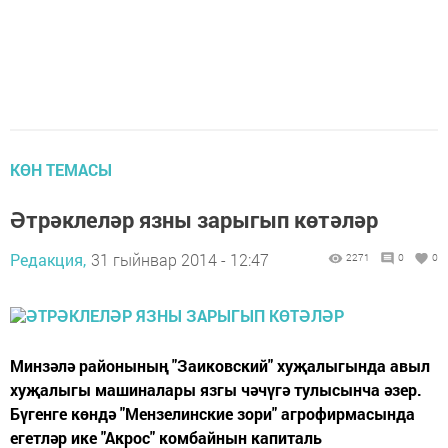
КӨН ТЕМАСЫ
Әтрәклеләр язны зарыгып көтәләр
Редакция,
31 гыйнвар 2014 - 12:47
2271
0
0
Минзәлә районының "Заиковский" хуҗалыгында авыл
хуҗалыгы машиналары язгы чәчүгә тулысынча әзер.
Бүгенге көндә "Мензелинские зори" агрофирмасында
егетләр ике "Акрос" комбайнын капиталь