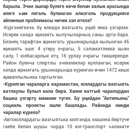
барыла. Эчке эшләр бүлеге көче белән халык арасында
әлеге һәм легаль булмаган алкоголь продукциясе
әйләнеше проблемасы ничек хәл ителә?
-Күргәнегезчә, бу өлкәдә вәзгыять уңай якка үзгәрми.
Исерек хәлдә җинаять кылучыларның саны арта бара.
Безнең тарафтан җәмәгать урыннарында кылынган 45
җинаять эше: 4 үтерү очрагы, 5 сәламәтлеккә зыян
салу, 1 юлбасарлык итү, 16 урлау очрагы тикшерелде.
Район буенча спиртлы эчемлекләр кулланган, исерек
хәлдә җәмәгать урыннарында күренгән өчен 1472 кеше
җаваплылыкка тартылган.
-Күрелгән чараларга карамастан, юллардагы вәзгыять
катлаулы булып кала бирә. Хәлне катгый чаралардан
башка үзгәртү мөмкин түгел. Бу уңайдан "Антипьянь"
социаль проекты эшли башлады. Районда нинди
чаралар күрелә?
-Автоюллардагы вәзгыятькә килгәндә, машина йөртүче
гаебе белән шушы чорда 10 юл-транспорт һәлакәте