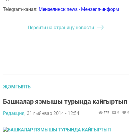
Telegram-канал:
Мензелинск news - Мензеля-информ
Перейти на страницу новости
ҖӘМГЫЯТЬ
Башкалар язмышы турында кайгыртып
Редакция,
31 гыйнвар 2014 - 12:54
775
0
0