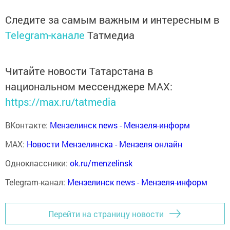
Следите за самым важным и интересным в
Telegram-канале
Татмедиа
Читайте новости Татарстана в
национальном мессенджере MАХ:
https://max.ru/tatmedia
ВКонтакте:
Мензелинск news - Мензеля-информ
MAX:
Новости Мензелинска - Мензеля онлайн
Одноклассники:
ok.ru/menzelinsk
Telegram-канал:
Мензелинск news - Мензеля-информ
Перейти на страницу новости