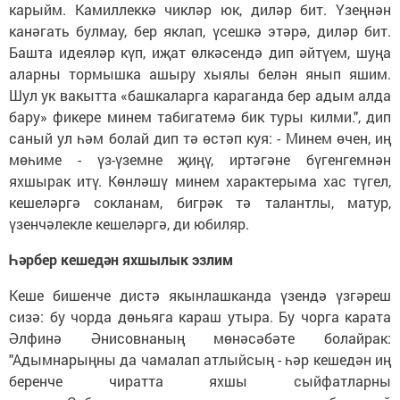
карыйм. Камиллеккә чикләр юк, диләр бит. Үзеңнән
канәгать булмау, бер яклап, үсешкә этәрә, диләр бит.
Башта идеяләр күп, иҗат өлкәсендә дип әйтүем, шуңа
аларны тормышка ашыру хыялы белән янып яшим.
Шул ук вакытта «башкаларга караганда бер адым алда
бару» фикере минем табигатемә бик туры килми.", дип
саный ул һәм болай дип тә өстәп куя: - Минем өчен, иң
мөһиме - үз-үземне җиңү, иртәгәне бүгенгемнән
яхшырак итү. Көнләшү минем характерыма хас түгел,
кешеләргә сокланам, бигрәк тә талантлы, матур,
үзенчәлекле кешеләргә, ди юбиляр.
Һәрбер кешедән яхшылык эзлим
Кеше бишенче дистә якынлашканда үзендә үзгәреш
сизә: бу чорда дөньяга караш утыра. Бу чорга карата
Әлфинә Әнисовнаның мөнәсәбәте болайрак:
"Адымнарыңны да чамалап атлыйсың - һәр кешедән иң
беренче чиратта яхшы сыйфатларны