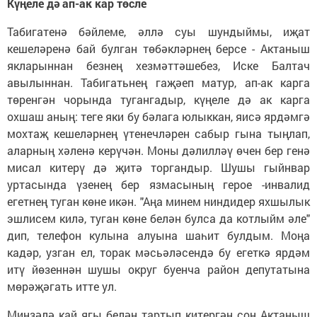
Күңеле дә ап-ак кар төсле
Табигатенә бәйлеме, әллә суы шундыймы, иҗат
кешеләренә бай булган төбәкләрнең берсе - Актаныш
якларыннан безнең хезмәттәшебез, Иске Балтач
авылыннан. Табигатьнең гаҗәеп матур, ап-ак карга
төренгән чорында тугангадыр, күңеле дә ак карга
охшаш аның: теге яки бу бәлага юлыккан, яисә ярдәмгә
мохтаҗ кешеләрнең үтенечләрен сабыр гына тыңлап,
аларның хәленә керүчән. Моны дәлилләү өчен бер генә
мисал китерү дә җитә торгандыр. Шушы гыйнвар
уртасында үзенең бер язмасының герое -инвалид
егетнең туган көне икән. "Аңа минем ниндидер яхшылык
эшлисем килә, туган көне белән булса да котлыйм әле"
дип, телефон кулына алуына шаһит булдым. Моңа
кадәр, узган ел, торак мәсьәләсендә бу егеткә ярдәм
итү йөзеннән шушы округ буенча район депутатына
мөрәҗәгать итте ул.
Минзәлә кай ягы белән тартып китергән соң Актаныш