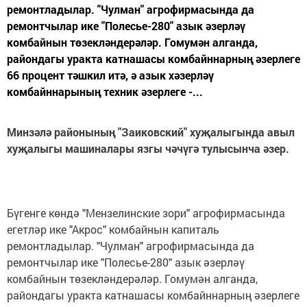
ремонтладылар. "Чулман" агрофирмасында да
ремонтчылар ике "Полесье-280" азык әзерләү
комбайнын төзекләндерәләр. Гомумән алганда,
райондагы уракта катнашасы комбайннарның әзерлеге
66 процент тәшкил итә, ә азык хәзерләү
комбайннарының техник әзерлеге -...
Минзәлә районының "Заиковский" хуҗалыгында авыл
хуҗалыгы машиналары язгы чәчүгә тулысынча әзер.
Бүгенге көндә "Мензелинские зори" агрофирмасында
егетләр ике "Акрос" комбайнын капиталь
ремонтладылар. "Чулман" агрофирмасында да
ремонтчылар ике "Полесье-280" азык әзерләү
комбайнын төзекләндерәләр. Гомумән алганда,
райондагы уракта катнашасы комбайннарның әзерлеге