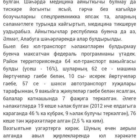
булган. Шәһәрдә медицина айныткычы булмау да
тискәре йогынты ясый, гәрчә без кагыйдә
бозучыларны спецприемникка япсак та, аларның
сәламәтлеге турында кайгыртып, медицина тикшерүе
уздырабыз. Айныткычлар республика буенча да аз,
Әлмәт, Алабуга шәһәрләрендә алар булдырылды.
Быел без юл-транспорт һәлакәтләрен булдырмау
буенча максатчан федераль программаны үтәдек.
Район территориясендә 64 юл-транспорт вакыйгасы
булды (үсеш - 16%), шуларның 62 се - машина
йөртүчеләр гаебе белән, 10 сы- исерек йөртүчеләр
гаебе, 57 се - шәхси автотранспорт хуҗалары
тарафыннан, 9 вакыйга җәяүлеләр гаебе белән ясалган,
балалар катнашында 7 фаҗига теркәлгән. Әлеге
һәлакәтләрдә 19 кеше һәлак булган (2012 нче елдагыга
караганда 46 % ка күбрәк, 9 һәлак булучы теркәлгән), 76
кеше тән җәрәхәтләре алган (2,5 % ка ким).
Вәзгыятьне үзгәртергә кирәк. Шуның өчен аерым
алганда авыл җирлекләрендә юл хәрәкәте