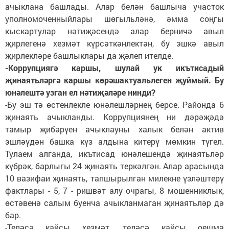
ачыклана башлады. Алар белән башлыча участок
уполномоченныйлары шөгыльләнә, әмма соңгы
кыскартулар нәтиҗәсендә алар берничә авыл
җирлегенә хезмәт күрсәткәнлектән, бу эшкә авыл
җирлекләре башлыклары да җәлеп ителде.
-Коррупциягә каршы, шулай ук икътисадый
җинаятьләргә каршы көрәшактуальлеген җуймый. Бу
юнәлештә узган ел нәтиҗәләре нинди?
-Бу эш тә өстенлекле юнәлешләрнең берсе. Районда 6
җинаять ачыкланды. Коррупциянең ни дәрәҗәдә
тамыр җибәрүен ачыклауны халык белән актив
эшләүдән башка күз алдына китерү мөмкин түгел.
Тулаем алганда, икътисад юнәлешендә җинаятьләр
күбрәк, барлыгы 24 җинаять теркәлгән. Алар арасында
10 вазифаи җинаять, тапшырылган милекне үзләштерү
фактлары - 5, 7 - ришвәт алу очрагы, 8 мошенниклык,
өстәвенә салым буенча ачыкланмаган җинаятьләр дә
бар.
-Теләсә кайсы хезмәт, теләсә кайсы оешма