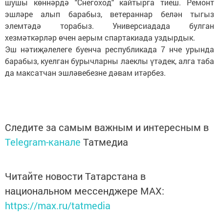
шушы көннәрдә "Снегоход" кайтырга тиеш. Ремонт
эшләре алып барабыз, ветераннар белән тыгыз
элемтәдә торабыз. Универсиадада булган
хезмәткәрләр өчен аерым спартакиада уздырдык.
Эш нәтиҗәлелеге буенча республикада 7 нче урында
барабыз, куелган бурычларны лаеклы үтәдек, алга таба
да максатчан эшләвебезне дәвам итәрбез.
Следите за самым важным и интересным в
Telegram-канале
Татмедиа
Читайте новости Татарстана в
национальном мессенджере MАХ:
https://max.ru/tatmedia