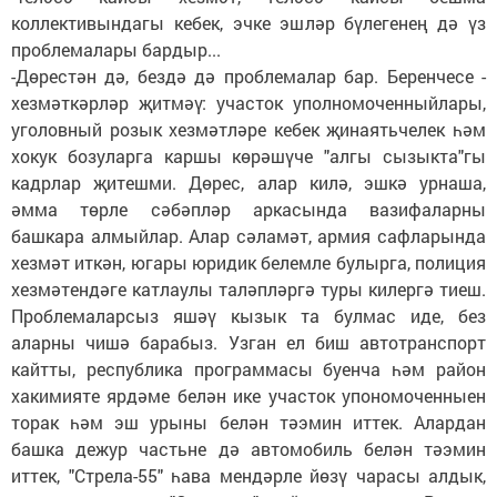
коллективындагы кебек, эчке эшләр бүлегенең дә үз
проблемалары бардыр...
-Дөрестән дә, бездә дә проблемалар бар. Беренчесе -
хезмәткәрләр җитмәү: участок уполномоченныйлары,
уголовный розык хезмәтләре кебек җинаятьчелек һәм
хокук бозуларга каршы көрәшүче "алгы сызыкта"гы
кадрлар җитешми. Дөрес, алар килә, эшкә урнаша,
әмма төрле сәбәпләр аркасында вазифаларны
башкара алмыйлар. Алар сәламәт, армия сафларында
хезмәт иткән, югары юридик белемле булырга, полиция
хезмәтендәге катлаулы таләпләргә туры килергә тиеш.
Проблемаларсыз яшәү кызык та булмас иде, без
аларны чишә барабыз. Узган ел биш автотранспорт
кайтты, республика программасы буенча һәм район
хакимияте ярдәме белән ике участок упономоченныен
торак һәм эш урыны белән тәэмин иттек. Алардан
башка дежур частьне дә автомобиль белән тәэмин
иттек, "Стрела-55" һава мендәрле йөзү чарасы алдык,