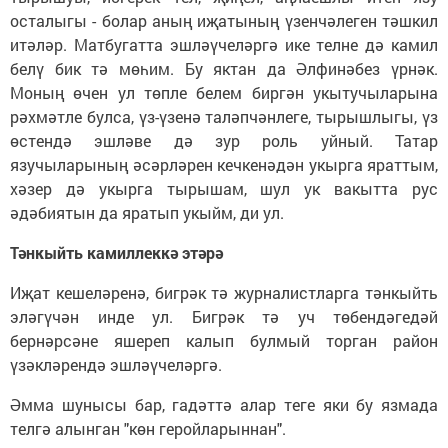
осталыгы - болар аның иҗатының үзенчәлеген тәшкил
итәләр. Матбугатта эшләүчеләргә ике телне дә камил
белү бик тә мөһим. Бу яктан да Әлфинәбез үрнәк.
Моның өчен ул төпле белем биргән укытучыларына
рәхмәтле булса, үз-үзенә таләпчәнлеге, тырышлыгы, үз
өстендә эшләве дә зур роль уйный. Татар
язучыларының әсәрләрен кечкенәдән укырга яраттым,
хәзер дә укырга тырышам, шул ук вакытта рус
әдәбиятын да яратып укыйм, ди ул.
Тәнкыйть камиллеккә этәрә
Иҗат кешеләренә, бигрәк тә журналистларга тәнкыйть
эләгүчән инде ул. Бигрәк тә уч төбендәгедәй
бернәрсәне яшереп калып булмый торган район
үзәкләрендә эшләүчеләргә.
Әмма шунысы бар, гадәттә алар теге яки бу язмада
телгә алынган "көн геройларыннан".