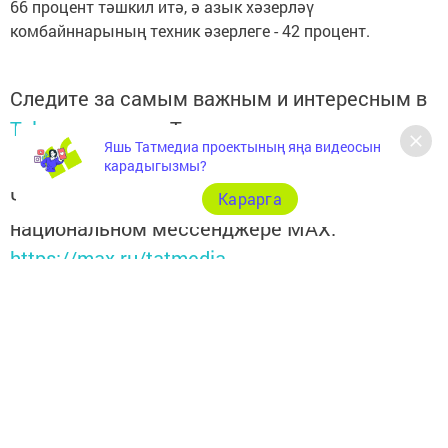
66 процент тәшкил итә, ә азык хәзерләү
комбайннарының техник әзерлеге - 42 процент.
Следите за самым важным и интересным в
Telegram-канале
Татмедиа
Яшь Татмедиа проектының яңа видеосын
карадыгызмы?
Читайте новости Татарстана в
Карарга
национальном мессенджере MАХ:
https://max.ru/tatmedia
ВКонтакте:
Мензелинск news - Мензеля-информ
MAX:
Новости Мензелинска - Мензеля онлайн
Одноклассники:
ok.ru/menzelinsk
Telegram-канал:
Мензелинск news - Мензеля-информ