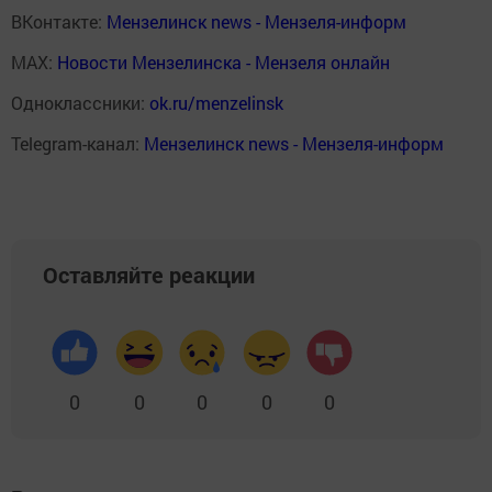
ВКонтакте:
Мензелинск news - Мензеля-информ
MAX:
Новости Мензелинска - Мензеля онлайн
Одноклассники:
ok.ru/menzelinsk
Telegram-канал:
Мензелинск news - Мензеля-информ
Оставляйте реакции
0
0
0
0
0