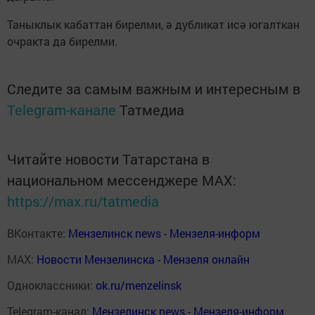
Таныклык кабаттан би­релми, ә дубликат исә югалткан
очракта да би­релми.
Следите за самым важным и интересным в
Telegram-канале
Татмедиа
Читайте новости Татарстана в
национальном мессенджере MАХ:
https://max.ru/tatmedia
ВКонтакте:
Мензелинск news - Мензеля-информ
MAX:
Новости Мензелинска - Мензеля онлайн
Одноклассники:
ok.ru/menzelinsk
Telegram-канал:
Мензелинск news - Мензеля-информ