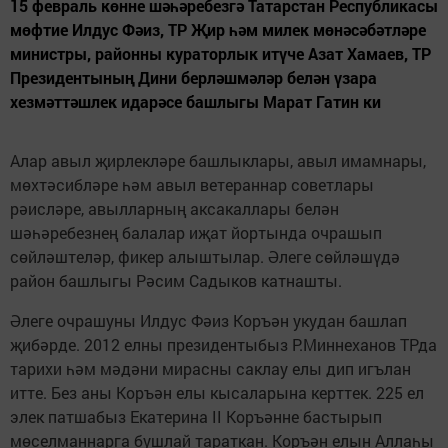
15 февраль көнне шәһәребезгә Татарстан Республикасы
мөфтие Илдус Фәиз, ТР Җир һәм милек мөнәсәбәтләре
министры, районны кураторлык итүче Азат Хамаев, ТР
Президентының Дини берләшмәләр белән үзара
хезмәттәшлек идарәсе башлыгы Марат Гатин ки
Алар авыл җирлекләре башлыклары, авыл имам­нары,
мөхтәсибләре һәм авыл ветераннар совет­лары
рәисләре, авыллар­ның аксакаллары белән
шәһәребезнең балалар иҗат йортында очрашып
сөйләштеләр, фикер алыштылар. Әлеге сөй­ләшүдә
район башлыгы Рәсим Садыков катна­шты.
Әлеге очрашуны Ил­дус Фәиз Коръән укудан башлап
җибәрде. 2012 елны президентыбыз Р.Миннеханов ТРда
тари­хи һәм мәдәни мирасны саклау елы дип игълан
итте. Без аны Коръән елы кысаларына керттек. 225 ел
элек патшабыз Ека­терина II Коръәнне бас­тырып
мөселманнарга бушлай тараткан. Коръән елын Аллаһы