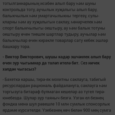
тотылганнарының исәбен алып бару һәм шуны
контрольдә тоту, аучы­лык хуҗалыгы алып бару,
балыкчылык һәм умарта­чылыкны тергезү, сулы­
кларны һәм ау хуҗалыгын саклау, һөнәрчелек һәм
спорт балыкчылыгы оеш­тыру, ау һәм балык тоту­ны
оештыру өчен тиешле шартлар тудыру, аучылар һәм
балыкчылар өчен кирәкле товарлар сату ке­бек эшләр
башкару тора.
- Виктор Викторович, шушы кадәр эшчәнлек алып бару
өчен зур чыгымнар да таләп ителә бит.
С
ез ничек
хәлдән чыгасыз?
- Бәхеткә каршы, тирә-як мохитны саклауга, табигый
ресурслардан рациональ файдалану­га, саклауга һәм
торгы­зуга битараф булмаган кешеләр аз түгел тирә-
юнебездә. Шулар зур таяныч безгә. Узган ел безнең
фондка менә шул рәвешле 10 млн сум­лык спонсорлык
ярдәме күрсәтелде. Үзебезнең көч белән 900 мең сумга