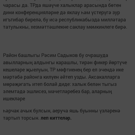
чарасы да. ТРда яшәүче халыклар арасында бөтен
дини кон­ференцияләрне дә яклау һәм үстерүгә зур
игътибар бирелә, бу исә респуб­ликабызда милләтара
та­тулыкны, хезмәттәшлекне саклау мөмкинлеге бирә.
Район башлыгы Рәсим Садыков бу очрашуда
авылларның алдынгы карашлы, тирән фикер йөртүче
кешеләре җы­елуын, ТР мөфтиенең бер ел эчендә ике
мәр­тәбә районга килүен әй­теп узды. Аксакалларга
мөрәҗәгать итеп болай диде: халык белән тыгыз
элемтәдә эшлисез, мә­четләребез бар, аларның
ишекләре
һәрчак ачык булсын, аеруча яшь буын­ны үзләренә
тартып тор­сын.
леп киттеләр.