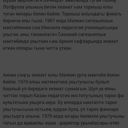
Лотфулла улының бөтен хезмәт һәм тормыш юлы
туган яклары белән бәйле. Тормыш юлында­гы фәкать
берничә елы гына: 1967 елда Мәлкән сигезьеллык
мәктәбеннән соң Минзәлә педагогия училищесында
укыган, аны тәмамлагач Сәмәкәй сигезьеллык
мәктәбендә укыткан һәм Армия саф­ларында хезмәт
иткән еллары гына читтә үткән.
Аннан соңгы хезмәт юлы Мәлкән урта мәктәбе белән
бәйле. 1974 елны математика укытучы­сы булып
башлый ул биредәге хезмәт сукма­гын. Шул ук елны
читтән торып Казан педагогия институтының тарих фа­
культетына укырга керә. Бу елларда мәктәптә тарих
укытучысына ихтыяҗ зуррак була, ул тарих фәннәре
укытырга алына. 1979 елда юга­ры белемле укытучыны
тагын да җаваплы эшкә - директор урынбасары итеп