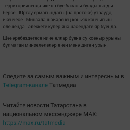
территориясендә ике яр буе базасы булдырылды:
берсе - Юртау ермагын­дагы (на протоке) утра­уда,
икенчесе - Минзәлә шәһәренең көньяк-көнчыгыш
өлешендә - элеккеге күпер янәшәсендәге яр буенда.
Шәһәребездәгесе ничә еллар буена су кое­ныр урыны
булмаган минзәләлеләр өчен менә дигән урын.
Следите за самым важным и интересным в
Telegram-канале
Татмедиа
Читайте новости Татарстана в
национальном мессенджере MАХ:
https://max.ru/tatmedia