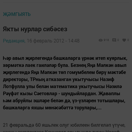
ҖӘМГЫЯТЬ
Якты нурлар сибәсез
Редакция,
16 февраль 2012 - 14:48
918
0
0
Һәр авыл җирлегендә башкаларга үрнәк итеп куярлык,
хөрмәткә лаек гаиләләр була. Безнең Яңа Мәлкән авыл
җирлегендә Яңа Мәлкән төп гомумбелем бирү мәктәбе
директоры, ТРның атказанган укытучысы Назиф
Лотфулла улы белән математика укытучысы Нәзилә
Рәүфәт кызы Сәетовлар - шундыйлардан. Җаваплы
һәм абруйлы эшләре белән дә, үз-үзләрен тотышлары,
башкаларга яхшы мөнәсәбәттә торулары,...
21 февральдә 60 яшьлек олуг юбилеен билгеләп үтүче,
шушы җирлектәге Кичнарат авылында туган Назиф