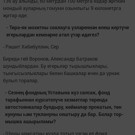
136 ау алынды, 60 мет­рдан 100 метрга кадәр җиткән
мондый ауларның гомуми озынлыгы 9 кило­метрга
җитәр иде.
- Тирә-як мохитны саклауга үзләреннән өлеш кертүче
егерьләрдән кемнәрне атап үтәр идегез?
- Рәшит Хәбибуллин, Сер­
Биредә гей Воронов, Александр Батраков
шундыйлардан. Бу егерьләр тырышлы­клары,
тынгысызлыклары белән башкалар өчен дә үрнәк
булып торалар.
- Сезнең фондның Уставына күз салсак, фонд
тарафыннан күрсәтелүче хезмәтләр төрендә
автостоянка­лар булдыру, көймәләр прокатын, төн
кунуны һәм туклануны оешты­ру да бар. Болар тор­
мышка ашырыламы?
- Шушы максатны күздә тотып узган ел фонд