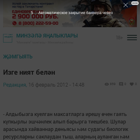
4
Автоматическое закрытие баннера через
МИНЗӘЛӘ ЯҢАЛЫКЛАРЫ
18+
"Минзәлә" газетасы - Минзәлә районы
ҖӘМГЫЯТЬ
Изге ният белән
Редакция,
16 февраль 2012 - 14:48
859
0
0
- Алдыбызга куелган мак­сатларга ирешү өчен га­ять
күпкырлы эшчәнлек алып барырга тиешбез. Шулар
арасында хай­ваннар дөньясы һәм судагы биологик
ресур­сларны саклаудан тыш, аларның ауланган һәм