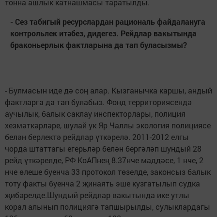
тонна ашлык катнашма­сы таратылды.
- Сез табигый ресур­слардан рациональ файдалануга
конт­рольлек итәбез, ди­дегез. Рейдлар вакы­тында
браконьерлык фактларына да тап буласызмы?
- Булмасын иде дә соң алар. Кызганычка кар­шы, андый
фактларга да тап булабыз. Фонд территориясендә
аучы­лык, балык саклау ин­спекторлары, полиция
хезмәткәрләре, шулай ук Яр Чаллы экология по­лициясе
белән берлектә рейдлар үткәрелә. 2011-2012 елгы
чорда штат­тагы егерьләр белән бергәләп шундый 28
рейд үткәрелде, РФ КоАПнең 8.37нче маддәсе, 1 нче, 2
нче өлеше буенча 33 про­токол төзелде, законсыз балык
тоту факты буен­ча 2 җинаять эше кузга­тылып судка
җибәрелде.Шундый рейдлар вакы­тында ике утлы
корал алынып полициягә тап­шырылды, сулыклардагы