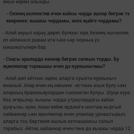
якын керем алынды.
- Сезнең коллектив өчен кайсы чорда эшләр бигрәк тә
кие­ренке: кышкы чорда­мы, әллә җәйге чор­дамы?
- Алай аерып карау дөрес булмас иде, безнең эшчәнлек
ел әйләнәсе дәвам итә һәм һәр чорның үз
мәшәкатьләре бар.
- Соңгы араларда көннәр бигрәк салкын торды. Бу
җәнлекләр тормышы өчен дә куркынычмы?
- Алай дип әйтмәс идем, аларга суыкта куркыныч
янамый. Алар өчен иң мөһиме - өстәмә азык булу һәм
аларның бра­коньерлардан саклан­ган булуы. Шуңа күрә
без, егерьләр, кышкы чорда утраулардагы ка­бан
дуңгызы, куян, поши кебек ярдәмгә мохтаҗ кыргый
хайваннар һәм җәнлекләр өчен улаклар урнаштырып,
аларга тоз, бөртекле ашлык катна­шмасы салып
торабыз. Әйтик, кабаннар өчен генә дә кышкы чорда 12