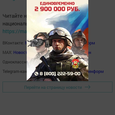
Читайте новости Татарстана в
национальном мессенджере MАХ:
https://max.ru/tatmedia
ВКонтакте:
Мензелинск news - Мензеля-информ
MAX:
Новости Мензелинска - Мензеля онлайн
Одноклассники:
ok.ru/menzelinsk
Telegram-канал:
Мензелинск news - Мензеля-информ
Перейти на страницу новости