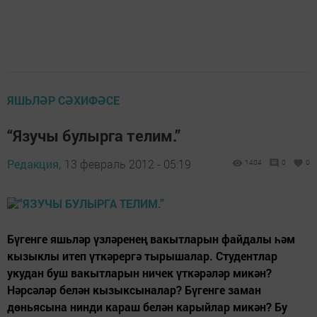
ЯШЬЛӘР СӘХИФӘСЕ
“Язучы булырга телим.”
Редакция,
13 февраль 2012 - 05:19
1404
0
0
Бүгенге яшьләр үзләренең вакытларын файдалы һәм
кызыклы итеп үткәрергә тырышалар. Студентлар
укудан буш вакытларын ничек үткәрәләр микән?
Нәрсәләр белән кызыксыналар? Бүгенге заман
дөньясына нинди караш белән карыйлар микән? Бу