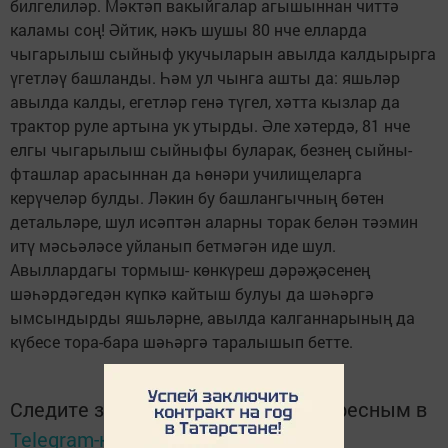
билгелиләр. Мәктәп вакыйгалар агышыннан читтә
каламы соң! Әйтик, нәкъ шушы 80 нче еллар­да
чыгарылыш сыйныф укучыларын авылда кал­дырырга
үгетләү башлан­ды. Һәм ул чынга ашты да: яшьләр
авылда кал­ды, егетләр генә түгел, хәтта кызлар да
трактор руле артына ук утырды. Әле хәтердә, 81 нче
елгы чыгарылыш сыйныфы буларак, безнең сыйны­
фташлар арасыннан да һөнәри училищеларга
керүчеләр булды. Ләкин бу башлангычның бөтен
детальләре, шул исәптән аларны торак белән тәэмин
итү мәсьәләсе уй­ланып бетмәгән иде шул.
Авыллардагы тормыш- көнкүреш дәрәҗәсенең
шәһәрдәгедән күпкә кай­тыш булуы да шәһәргә
ымсындырды яшьләрне, авылда калганнарының да
күбесе тора-бара шәһәргә таралышып бет­те.
Следите за самым важным и интересным в
Telegram-канале
Татмедиа