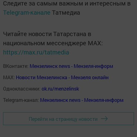
Следите за самым важным и интересным в
Telegram-канале
Татмедиа
Читайте новости Татарстана в
национальном мессенджере MАХ:
https://max.ru/tatmedia
ВКонтакте:
Мензелинск news - Мензеля-информ
MAX:
Новости Мензелинска - Мензеля онлайн
Одноклассники:
ok.ru/menzelinsk
Telegram-канал:
Мензелинск news - Мензеля-информ
Перейти на страницу новости