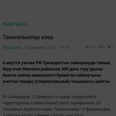
ҖӘМГЫЯТЬ
Таныклыклар әзер
Редакция,
16 февраль 2012 - 14:47
1034
0
0
4 мартта узачак РФ Президентын сайлауларда тавыш
бирү өчен Минзәлә районына 300 данә тору урыны
буенча сайлау мөмкинлеге булмаган сайлаучыны
учеттан төшерү (открепительный) таныклыгы кайтты.
8 гыйнвардан 12 февральгә кадәр чор­да район
территориаль сайлау комиссиясе та­рафыннан 32
таныклык бирелгән инде. Таныклык­ны 13 февральдән
3 мар­тка кадәр үзеңнең сайлау участогы