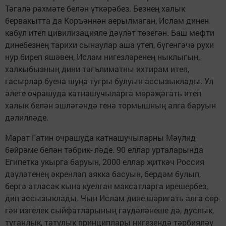
Тәгалә рәх­мәте белән үткәрәбез. Безнең халык
бервакыт­та да Коръәннән аерыл­маган, Ислам динен
ка­бул итеп цивилизацияле дәүләт төзегән. Баш мөф­ти
динебезнең тарихи сы­наулар аша үтеп, бүген­гәчә рухи
нур биреп яшә­вен, Ислам нигезләренең ныклыгын,
халкыбызның дини тәгълиматны ихти­рам итеп,
гасырлар бу­ена шуңа тугры булуын ассызыклады. Ул
әлеге очрашуда катнашучылар­га мөрәҗәгать итеп
халык белән эшләгәндә генә тормышның алга баруын
дәлилләде.
Марат Гатин очрашуда катнашучыларны Мәүлид
бәйрәме белән тәбрик- ләде. 90 еллар уртала­рында
Египетка укырга баруын, 2000 еллар җит­кәч Россия
дәүләтенең әкренләп аякка басуын, бердәм булып,
бергә ат­ласак кына куелган мак­сатларга ирешербез,
дип ассызыклады. Чын Ислам дине шәригать алга сөр­
гән изгелек сыйфатлары­ның гәүдәләнеше дә, дус­лык,
туганлык, татулык принциплары нигезендә тәрбияләү