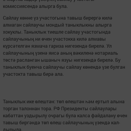
комиссиясендә алырга була.
Сайлау көнне үз участо­гына тавыш бирергә килә
алмаган сайлаучы мон­дый таныклыкны алырга
хокуклы. Таныклык ти­ешле сайлау участогын­да
сайлаучының ни өчен участокка килә алмавы
күрсәтелгән язмача гари­за нигезендә бирелә. Ул
сайлаучының үзенә яисә аның вәкиленә нотариаль
төстә расланган ышаныч язуы нигезендә бирелә. Бу
таныклык буенча сай­лаучы сайлау көнендә үзе булган
участокта та­выш бирә ала.
Таныклык ике өлештән: төп өлештән һәм ертып алына
торган талоннан тора. РФ Президенты сайлаулары
кабаттан уз­дырылу очрагы була кал­са файдалану өчен
та­выш биргәндә төп өлеш сайлаучының үзендә кал­
дырыла.