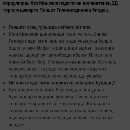
сорауларны без Минзәлә педагогия көллиятенең 2Д
төркем шәкерте Гөлшат Гиляҗетдинова бирдек.
Гөлшат, үзең турында сөйләп кит әле.
Мин Минзәлә шәһәрендә туып үстем. Әнием
Гөлнур педагогия көллиятендә укытучы булып
эшли, әтием Илфат милициядә эшләп, пенсиягә
чыкты, шулай ук гаиләбездә абыем Илнур һәм
энем Алберт бар. Минзәлә гимназиясен бетереп,
хәзерге вакытта педагогия көллиятендә чит
телләр булегенең икенче курсында укыйм.
Ни өчен педагогия көллиятен сайларга булдың?
Бу һөнәрне сайларга беренчедән әни үрнәк
булгандыр миңа дип уйлыйм. Икенчедән чит
телләрне өйрәнү теләге зур миндә. Киләчәктә
тормышымны шул өлкә белән бәйләргә телим,
шуның өчен көллиятнең шушы бүлегенә укырга
кердем.