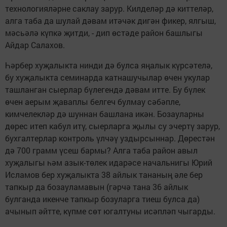
технологияләрне саклау зарур. Килделәр дә киттеләр,
алга таба да шулай дәвам итәчәк дигән фикер, ялгыш,
мәсьәлә күпкә җитди, - дип өстәде район башлыгы
Айдар Салахов.
Һәрбер хуҗалыкта нинди дә булса яңалык күрсәтелә,
бу хуҗалыкта семинарда катнашучылар өчен укулар
ташланган сыерлар бүлегендә дәвам итте. Бу бүлек
өчен аерым җаваплы белгеч булмау сәбәпле,
кимчелекләр дә шуннан башлана икән. Бозауларны
дөрес итеп кабул итү, сыерларга җылы су эчертү зарур,
бухгалтерлар контроль үлчәү уздырсыннар. Дөрестән
дә 700 грамм үсеш бармы? Алга таба район авыл
хуҗалыгы һәм азык-төлек идарәсе начальнигы Юрий
Исламов бер хуҗалыкта 38 айлык тананың әле бер
тапкыр да бозауламавын (гәрчә тана 36 айлык
булганда икенче тапкыр бозуларга тиеш булса да)
ачынып әйтте, күпме сөт югалтуны исәпләп чыгарды.