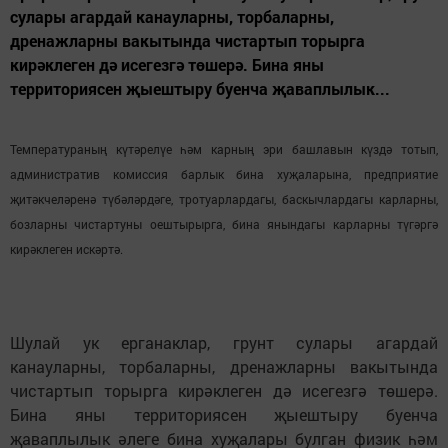
сулары агардай канауларны, торбаларны,
дренажларны вакытында чистартып торырга
кирәклеген дә исегезгә төшерә. Бина яны
территориясен җыештыру буенча җаваплылык...
Температураның күтәрелүе һәм карның эри башлавын күздә тотып,
административ комиссия барлык бина хуҗаларына, предприятие
җитәкчеләренә түбәләрдәге, тротуарлардагы, баскычлардагы карларны,
бозларны чистартуны оештырырга, бина янындагы карларны түгәргә
кирәклеген искәртә.
Шулай ук ерганаклар, грунт сулары агардай
канауларны, торбаларны, дренажларны вакытында
чистартып торырга кирәклеген дә исегезгә төшерә.
Бина яны территориясен җыештыру буенча
җаваплылык әлеге бина хуҗалары булган физик һәм