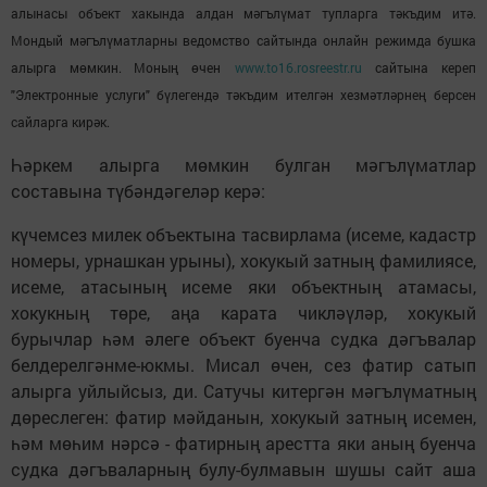
алынасы объект хакында алдан мәгълүмат тупларга тәкъдим итә.
Мондый мәгълүматларны ведомство сайтында онлайн режимда бушка
алырга мөмкин. Моның өчен
www.to16.rosreestr.ru
сайтына кереп
"Электронные услуги" бүлегендә тәкъдим ителгән хезмәтләрнең берсен
сайларга кирәк.
Һәркем алырга мөмкин булган мәгълүматлар
составына түбәндәгеләр керә:
күчемсез милек объектына тасвирлама (исеме, кадастр
номеры, урнашкан урыны), хокукый затның фамилиясе,
исеме, атасының исеме яки объектның атамасы,
хокукның төре, аңа карата чикләүләр, хокукый
бурычлар һәм әлеге объект буенча судка дәгъвалар
белдерелгәнме-юкмы. Мисал өчен, сез фатир сатып
алырга уйлыйсыз, ди. Сатучы китергән мәгълүматның
дөреслеген: фатир мәйданын, хокукый затның исемен,
һәм мөһим нәрсә - фатирның арестта яки аның буенча
судка дәгъваларның булу-булмавын шушы сайт аша