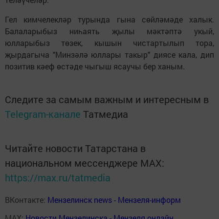
Гел кимчелекләр турында гына сөйләмәде халык.
Балаларыбыз ниһаять җылы мәктәптә укый,
юлларыбыз төзек, кышын чистартылып тора,
җырдагыча "Минзәлә юллары такыр" диясе кала, дип
позитив кәеф өстәде чыгыш ясаучы бер ханым.
Следите за самым важным и интересным в
Telegram-канале
Татмедиа
Читайте новости Татарстана в
национальном мессенджере MАХ:
https://max.ru/tatmedia
ВКонтакте:
Мензелинск news - Мензеля-информ
MAX:
Новости Мензелинска - Мензеля онлайн