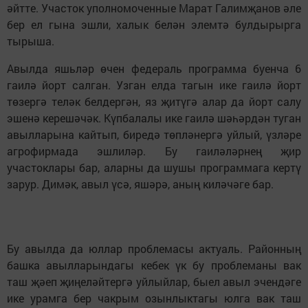
әйтте. Участок уполномоченные Марат Галимҗанов әле
бер ел гына эшли, халык белән элемтә булдырырга
тырыша.
Авылда яшьләр өчен федераль программа буенча 6
гаилә йорт салган. Узган елда тагын ике гаилә йорт
төзергә теләк белдергән, яз җитүгә алар да йорт салу
эшенә керешәчәк. Күпбалалы ике гаилә шәһәрдән туган
авылларына кайтып, биредә төпләнергә уйлый, үзләре
агрофирмада эшлиләр. Бу гаиләләрнең җир
участоклары бар, аларны да шушы программага кертү
зарур. Димәк, авыл үсә, яшәрә, аның киләчәге бар.
Бу авылда да юллар проблемасы актуаль. Районның
башка авылларындагы кебек үк бу проблеманы вак
таш җәеп җиңеләйтергә уйлыйлар, быел авыл эчендәге
ике урамга бер чакрым озынлыктагы юлга вак таш