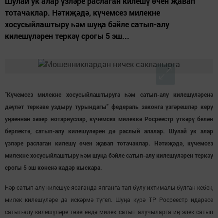
Шулай ук алар үзләре раслаган килешү өчен җавап
тотачаклар. Нәтиҗәдә, күчемсез милекне
хосусыйлаштыру һәм шуңа бәйле сатып-алу
килешүләрен теркәү срогы 5 эш...
"Күчемсез милекне хосусыйлаштыруга һәм сатып-алу килешүләренә
дәүләт теркәве уздыру турындагы" федераль законга үзгәрешләр керү
уңаеннан хәзер нотариуслар, күчемсез милеккә Росреестр үткәрү белән
берлектә, сатып-алу килешүләрен дә раслый алалар. Шулай ук алар
үзләре раслаган килешү өчен җавап тотачаклар. Нәтиҗәдә, күчемсез
милекне хосусыйлаштыру һәм шуңа бәйле сатып-алу килешүләрен теркәү
срогы 5 эш көненә кадәр кыскара.
Һәр сатып-алу килешүе ясаганда ялганга тап булу ихтималы булган кебек,
милек килешүләре дә искәрмә түгел. Шуңа күрә ТР Росреестр идарәсе
сатып-алу килешүләре төзегендә милек сатып алучыларга иң элек сатып