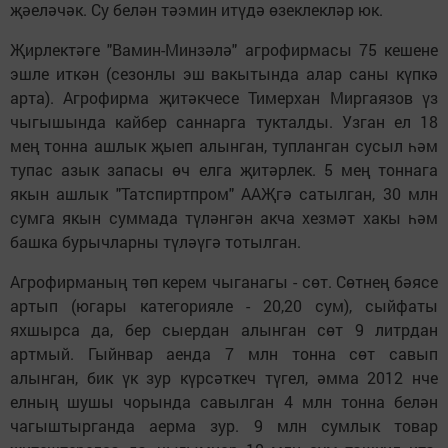
җәеләчәк. Су белән тәэмин итүдә өзеклекләр юк.
Җирлектәге "Вамин-Минзәлә" агрофирмасы 75 кешене
эшле иткән (сезонлы эш вакытында алар саны күпкә
арта). Агрофирма җитәкчесе Тимерхан Миргаязов үз
чыгышында кайбер саннарга тукталды. Узган ел 18
мең тонна ашлык җыеп алынган, тупланган сусыл һәм
тупас азык запасы өч елга җитәрлек. 5 мең тоннага
якын ашлык "Татспиртпром" ААҖгә сатылган, 30 млн
сумга якын суммада түләнгән акча хезмәт хакы һәм
башка бурычларны түләүгә тотылган.
Агрофирманың төп керем чыганагы - сөт. Сөтнең бәясе
артып (югары категорияле - 20,20 сум), сыйфаты
яхшырса да, бер сыердан алынган сөт 9 литрдан
артмый. Гыйнвар аенда 7 млн тонна сөт савып
алынган, бик үк зур күрсәткеч түгел, әмма 2012 нче
елның шушы чорында савылган 4 млн тонна белән
чагыштырганда аерма зур. 9 млн сумлык товар