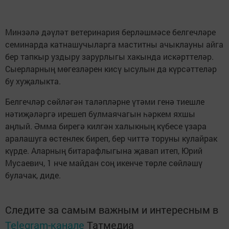
Минзәлә дәүләт ветеринария берләшмәсе белгечләре
семинарда катнашучыларга маститны ачыклауны айга
бер тапкыр уздыру зарурлыгы хакында искәрттеләр.
Сыерларның мөгезләрен кисү ысулын да күрсәттеләр
бу хуҗалыкта.
Белгечләр сөйләгән таләпләрне үтәми генә тиешле
нәтиҗәләргә ирешеп булмаячагын һәркем яхшы
аңлый. Әмма бирегә килгән халыкның күбесе үзара
аралашуга өстенлек биреп, бер читтә торуны кулайрак
күрде. Аларның битарафлыгына җавап итеп, Юрий
Мусаевич, 1 нче майдан соң икенче төрле сөйләшү
булачак, диде.
Следите за самым важным и интересным в
Telegram-канале
Татмедиа