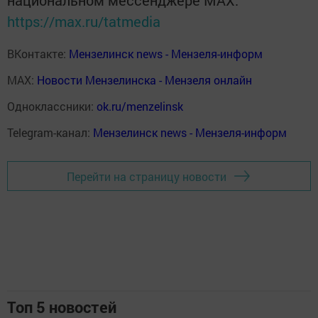
национальном мессенджере MАХ:
https://max.ru/tatmedia
ВКонтакте:
Мензелинск news - Мензеля-информ
MAX:
Новости Мензелинска - Мензеля онлайн
Одноклассники:
ok.ru/menzelinsk
Telegram-канал:
Мензелинск news - Мензеля-информ
Перейти на страницу новости
Топ 5 новостей