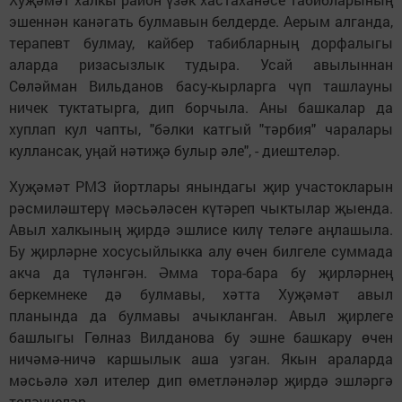
эшеннән канәгать булмавын белдерде. Аерым алганда,
терапевт булмау, кайбер табибларның дорфалыгы
аларда ризасызлык тудыра. Усай авылыннан
Сөләйман Вильданов басу-кырларга чүп ташлауны
ничек туктатырга, дип борчыла. Аны башкалар да
хуплап кул чапты, "бәлки катгый "тәрбия" чаралары
куллансак, уңай нәтиҗә булыр әле", - диештеләр.
Хуҗәмәт РМЗ йортлары янындагы җир участокларын
рәсмиләштерү мәсьәләсен күтәреп чыктылар җыенда.
Авыл халкының җирдә эшлисе килү теләге аңлашыла.
Бу җирләрне хосусыйлыкка алу өчен билгеле суммада
акча да түләнгән. Әмма тора-бара бу җирләрнең
беркемнеке дә булмавы, хәтта Хуҗәмәт авыл
планында да булмавы ачыкланган. Авыл җирлеге
башлыгы Гөлназ Вилданова бу эшне башкару өчен
ничәмә-ничә каршылык аша узган. Якын араларда
мәсьәлә хәл ителер дип өметләнәләр җирдә эшләргә
теләүчеләр.