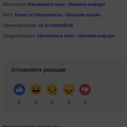
ВКонтакте:
Мензелинск news - Мензеля-информ
MAX:
Новости Мензелинска - Мензеля онлайн
Одноклассники:
ok.ru/menzelinsk
Telegram-канал:
Мензелинск news - Мензеля-информ
Оставляйте реакции
0
0
0
0
0