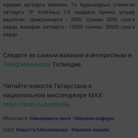
юридик затларга йөкләнә. Үз бурычларын үтәмәгән
затларга ТР КоАПның 3.6 маддәсе буенча штраф
каралган: гражданнарга - 2000 сумнан 3500 сумга
кадәр; вазифаи затларга - 15000 сумнан 30000 сумга
кадәр.
Следите за самым важным и интересным в
Telegram-канале
Татмедиа
Читайте новости Татарстана в
национальном мессенджере MАХ:
https://max.ru/tatmedia
ВКонтакте:
Мензелинск news - Мензеля-информ
MAX:
Новости Мензелинска - Мензеля онлайн