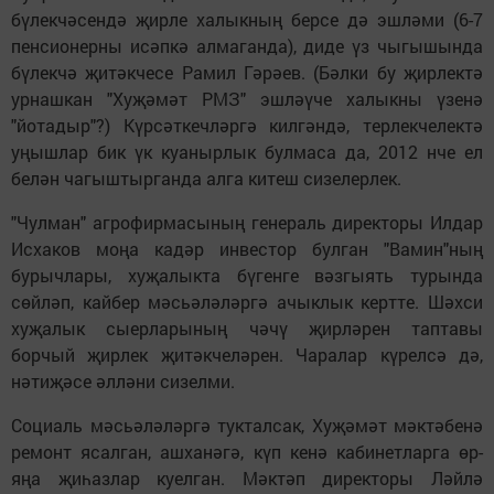
бүлекчәсендә җирле халыкның берсе дә эшләми (6-7
пенсионерны исәпкә алмаганда), диде үз чыгышында
бүлекчә җитәкчесе Рамил Гәрәев. (Бәлки бу җирлектә
урнашкан "Хуҗәмәт РМЗ" эшләүче халыкны үзенә
"йотадыр"?) Күрсәткечләргә килгәндә, терлекчелектә
уңышлар бик үк куанырлык булмаса да, 2012 нче ел
белән чагыштырганда алга китеш сизелерлек.
"Чулман" агрофирмасының генераль директоры Илдар
Исхаков моңа кадәр инвестор булган "Вамин"ның
бурычлары, хуҗалыкта бүгенге вәзгыять турында
сөйләп, кайбер мәсьәләләргә ачыклык кертте. Шәхси
хуҗалык сыерларының чәчү җирләрен таптавы
борчый җирлек җитәкчеләрен. Чаралар күрелсә дә,
нәтиҗәсе әлләни сизелми.
Социаль мәсьәләләргә тукталсак, Хуҗәмәт мәктәбенә
ремонт ясалган, ашханәгә, күп кенә кабинетларга өр-
яңа җиһазлар куелган. Мәктәп директоры Ләйлә