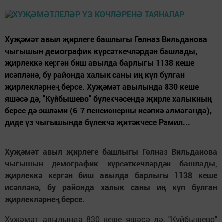
Хуҗәмәт авыл җирлеге башлыгы Гөлназ Вильданова
чыгышын демографик күрсәткечләрдән башлады,
җирлеккә кергән биш авылда барлыгы 1138 кеше
исәпләнә, бу районда халык саны иң күп булган
җирлекләрнең берсе. Хуҗәмәт авылында 830 кеше
яшәсә дә, "Куйбышево" бүлекчәсендә җирле халыкның
берсе дә эшләми (6-7 пенсионерны исәпкә алмаганда),
диде үз чыгышында бүлекчә җитәкчесе Рамил...
Хуҗәмәт авыл җирлеге башлыгы Гөлназ Вильданова
чыгышын демографик күрсәткечләрдән башлады,
җирлеккә кергән биш авылда барлыгы 1138 кеше
исәпләнә, бу районда халык саны иң күп булган
җирлекләрнең берсе.
Хуҗәмәт авылында 830 кеше яшәсә дә, "Куйбышево"