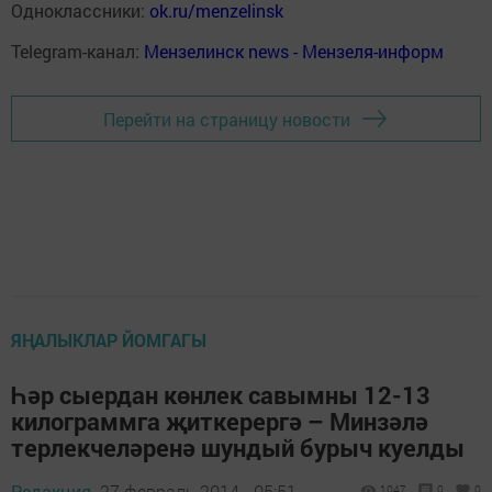
Одноклассники:
ok.ru/menzelinsk
Telegram-канал:
Мензелинск news - Мензеля-информ
Перейти на страницу новости
ЯҢАЛЫКЛАР ЙОМГАГЫ
Һәр сыердан көнлек савымны 12-13
килограммга җиткерергә – Минзәлә
терлекчеләренә шундый бурыч куелды
Редакция,
27 февраль 2014 - 05:51
1047
0
0