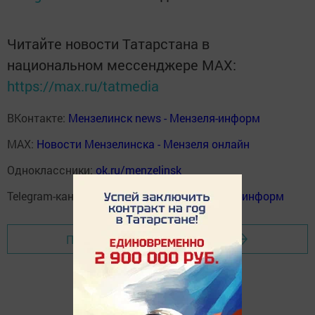
Читайте новости Татарстана в
национальном мессенджере MАХ:
https://max.ru/tatmedia
ВКонтакте:
Мензелинск news - Мензеля-информ
MAX:
Новости Мензелинска - Мензеля онлайн
Одноклассники:
ok.ru/menzelinsk
Telegram-канал:
Мензелинск news - Мензеля-информ
Перейти на страницу новости