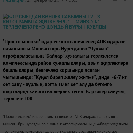
"Просто молоко" идарәче компаниясенең АПК идарәсе
начальнигы Минсәгыйрь Нуретдинов "Чулман"
агрофирмасының "Байлар" хуҗалыгы терлекчелек
комплексында район хуҗалыклары, авыл җирлекләре
башлыклары, белгечләр каршында ясаган
чыгышында: "Күңел биреп эшләү җитми", диде. -6-7 кг
сөт саву - хурлык, хәтта 10 кг сөт алу да бүгенге
шартларда канәгатьләнерлек түгел. Һәр сыер савучы,
терлекче 100...
"Просто молоко" идарәче компаниясенең АПК идарәсе начальнигы
Минсәгыйрь Нуретдинов "Чулман" агрофирмасының "Байлар" хуҗалыгы
терлекчелек комплексында район хуҗалыклары, авыл җирлекләре