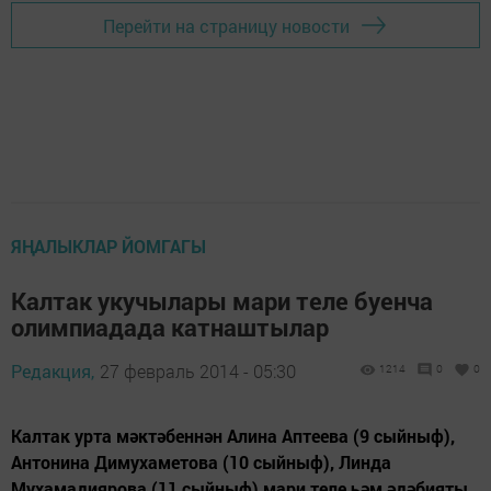
Перейти на страницу новости
ЯҢАЛЫКЛАР ЙОМГАГЫ
Калтак укучылары мари теле буенча
олимпиадада катнаштылар
Редакция,
27 февраль 2014 - 05:30
1214
0
0
Калтак урта мәктәбеннән Алина Аптеева (9 сыйныф),
Антонина Димухаметова (10 сыйныф), Линда
Мухамадиярова (11 сыйныф) мари теле һәм әдәбияты