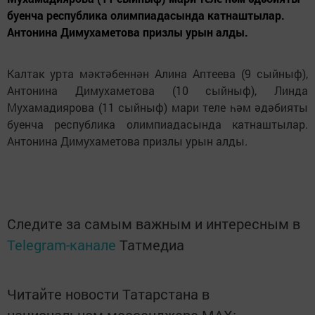
буенча республика олимпиадасында катнаштылар.
Антонина Димухаметова призлы урын алды.
Калтак урта мәктәбеннән Алина Аптеева (9 сыйныф),
Антонина Димухаметова (10 сыйныф), Линда
Мухамадиярова (11 сыйныф) мари теле һәм әдәбияты
буенча республика олимпиадасында катнаштылар.
Антонина Димухаметова призлы урын алды.
Следите за самым важным и интересным в
Telegram-канале
Татмедиа
Читайте новости Татарстана в