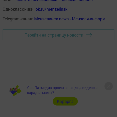
Одноклассники:
ok.ru/menzelinsk
Telegram-канал:
Мензелинск news - Мензеля-информ
Перейти на страницу новости
Яшь Татмедиа проектының яңа видеосын
карадыгызмы?
Карарга