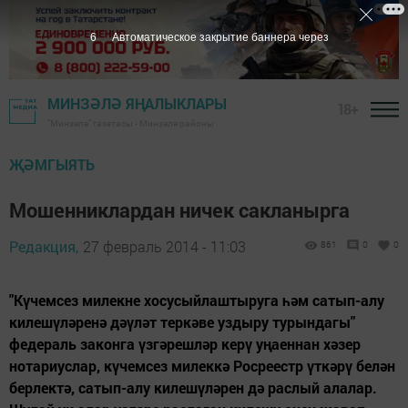
5
Автоматическое закрытие баннера через
МИНЗӘЛӘ ЯҢАЛЫКЛАРЫ
18+
"Минзәлә" газетасы - Минзәлә районы
ҖӘМГЫЯТЬ
Мошенниклардан ничек сакланырга
Редакция,
27 февраль 2014 - 11:03
861
0
0
"Күчемсез милекне хосусыйлаштыруга һәм сатып-алу
килешүләренә дәүләт теркәве уздыру турындагы"
федераль законга үзгәрешләр керү уңаеннан хәзер
нотариуслар, күчемсез милеккә Росреестр үткәрү белән
берлектә, сатып-алу килешүләрен дә раслый алалар.