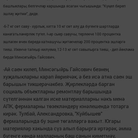
башлыклары, белгечләр каршында ясаган чыгышында: "Күңел биреп
эшләү җитми", диде.
-6-7 кг сөт саву - хурлык, хәтта 10 кг сөт алу да бүгенге шартларда
канәгатьләнерлек түгел. Һәр сыер савучы, терлекче 100 процентка
эшләсен өчен биредә катнашучы җитәкчеләр 200 процентка эшләргә
тиеш. Икенче тапкыр килүемә, 12-13 кг сөт савылырга тиеш, - дип йөкләмә
бирде Минсәгыйрь Гайсович.
-Ай саен килеп, Минсәгыйрь Гайсович безнең
хуҗалыкларны карап йөриячәк, ә без исә атна саен эш
барышын тикшерәчәкбез. Җирлекләрдә барган
социаль объектларны ремонтлау барышында
сүтелгәннән калган иске материалларны нәкъ менә
АПК, фермаларны төзекләндерү юнәлешендә тотарга
кирәк. Тулбай, Александровка, "Куйбышев"
фермаларында бу эшне төгәлләргә вакыт. Югары
материяләр хакында сүз алып барырга иртәрәк, әмма
бүгенге көндә малларның баш санын киметмәү,