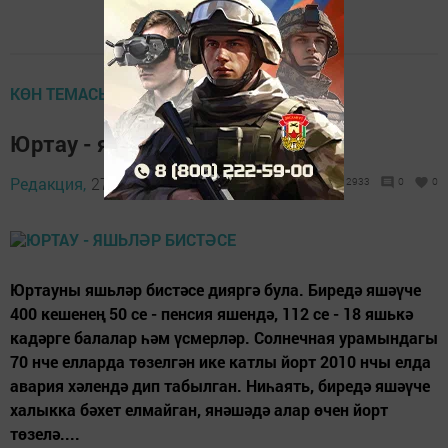
КӨН ТЕМАСЫ
Юртау - яшьләр бистәсе
Редакция,
27 февраль 2014 - 05:41
2933
0
0
Юртауны яшьләр бистәсе дияргә була. Биредә яшәүче
400 кешенең 50 се - пенсия яшендә, 112 се - 18 яшькә
кадәрге балалар һәм үсмерләр. Солнечная урамындагы
70 нче елларда төзелгән ике катлы йорт 2010 нчы елда
авария хәлендә дип табылган. Ниһаять, биредә яшәүче
халыкка бәхет елмайган, янәшәдә алар өчен йорт
төзелә....