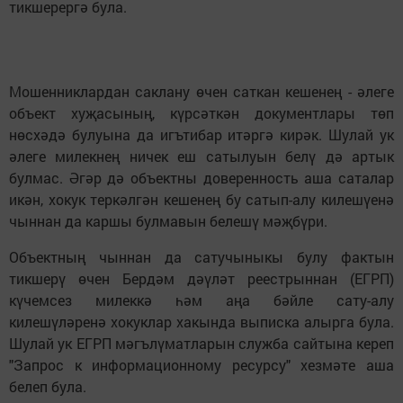
тикшерергә була.
Мошенниклардан саклану өчен саткан кешенең - әлеге
объект хуҗасының, күрсәткән документлары төп
нөсхәдә булуына да игътибар итәргә кирәк. Шулай ук
әлеге милекнең ничек еш сатылуын белү дә артык
булмас. Әгәр дә объектны доверенность аша саталар
икән, хокук теркәлгән кешенең бу сатып-алу килешүенә
чыннан да каршы булмавын белешү мәҗбүри.
Объектның чыннан да сатучыныкы булу фактын
тикшерү өчен Бердәм дәүләт реестрыннан (ЕГРП)
күчемсез милеккә һәм аңа бәйле сату-алу
килешүләренә хокуклар хакында выписка алырга була.
Шулай ук ЕГРП мәгълүматларын служба сайтына кереп
"Запрос к информационному ресурсу" хезмәте аша
белеп була.