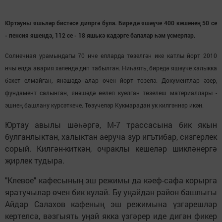
Юртауны яшьләр бистәсе дияргә була. Биредә яшәүче 400 кешенең 50 се
- пенсия яшендә, 112 се - 18 яшькә кадәрге балалар һәм үсмерләр.
Солнечная урамындагы 70 нче елларда төзелгән ике катлы йорт 2010
нчы елда авария хәлендә дип табылган. Ниһаять, биредә яшәүче халыкка
бәхет елмайган, янәшәдә алар өчен йорт төзелә. Документлар әзер,
фундамент салынган, янәшәдә өелеп куелган төзелеш материаллары -
эшнең башлану күрсәткече. Төзүчеләр Кукмарадан ук килгәннәр икән.
Юртау авылы шәһәргә, М-7 трассасына бик якын
булганлыктан, халыктан аеруча зур игътибар, сизгерлек
сорый. Килгән-киткән, очраклы кешеләр шикләнергә
җирлек тудыра.
"Клевое" кафесының эш режимы да кәеф-сафа корырга
яратучылар өчен бик кулай. Бу уңайдан район башлыгы
Айдар Салахов кафеның эш режимына үзгәрешләр
кертелсә, вәзгыять уңай якка үзгәрер иде дигән фикер