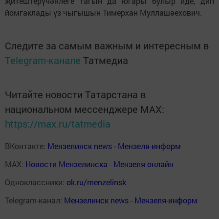
җитештерүчәнлеге тагын да югары булыр иде, дип
йомгаклады үз чыгышын Тимерхан Муллашәехович.
Следите за самым важным и интересным в
Telegram-канале
Татмедиа
Читайте новости Татарстана в
национальном мессенджере MАХ:
https://max.ru/tatmedia
ВКонтакте:
Мензелинск news - Мензеля-информ
MAX:
Новости Мензелинска - Мензеля онлайн
Одноклассники:
ok.ru/menzelinsk
Telegram-канал:
Мензелинск news - Мензеля-информ