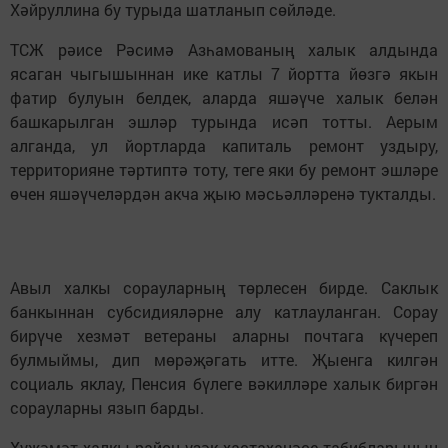
Хәйруллина бу турыда шатланып сөйләде.
ТСЖ рәисе Рәсимә Азһамованың халык алдында
ясаган чыгышыннан ике катлы 7 йортта йөзгә якын
фатир булуын белдек, аларда яшәүче халык белән
башкарылган эшләр турында исәп тотты. Аерым
алганда, ул йортларда капиталь ремонт уздыру,
территорияне тәртиптә тоту, теге яки бу ремонт эшләре
өчен яшәүчеләрдән акча җыю мәсьәлләренә тукталды.
Авыл халкы сорауларның төрлесен бирде. Саклык
банкыннан субсидияләрне алу катлауланган. Сорау
бирүче хезмәт ветераны аларны почтага күчереп
булмыймы, дип мөрәҗәгать итте. Җыенга килгән
социаль яклау, Пенсия бүлеге вәкилләре халык биргән
сорауларны язып барды.
Хуҗәмәт халкы район үзәк хастаханәсе табибларының