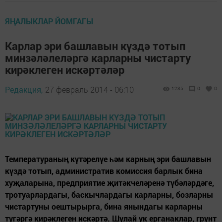
ЯҢАЛЫКЛАР ЙОМГАГЫ
Карлар эри башлавын күздә тотып
минзәләлеләргә карларны чистарту
кирәклеген искәртәләр
Редакция,
27 февраль 2014 - 06:10
1235
0
0
Температураның күтәрелүе һәм карның эри башлавын
күздә тотып, административ комиссия барлык бина
хуҗаларына, предприятие җитәкчеләренә түбәләрдәге,
тротуарлардагы, баскычлардагы карларны, бозларны
чистартуны оештырырга, бина янындагы карларны
түгәргә кирәклеген искәртә. Шулай ук ерганаклар, грунт