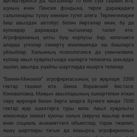
җитештерелсә дә, чыгымнар 10 млн сум тәшкил итә,
шуның өчен Пенсия фондына, төрле дәрәҗәдәге
салымнарны түләү мөмкин түгел әлегә. Терлекчеләрне
биш авылдан автобус белән йөртәләр икән, бу да
күпмедер дәрәҗәдә чыгымнар таләп итә.
Агрофирманың алты буш корпусы бар, киләчәктә
аларда үгезләр симертү юнәлешендә эш башларга
уйлыйлар. Халыкның психологиясе дә үзенчәлекле,
күпләр авыл хуҗалыгында эшләргә теләмичә, шәһәрдә
эшләп, авылда, уңайлы шартларда яшәргә телиләр.
"Вамин-Минзәлә" агрофирмасының үз җирләре 3300
гектар тәшкил итә. Әмма Воровский бистәсе,
Коноваловка, Маҗын авылларының эшкәртелми яткан
сөрү җирләре белән бергә аларга бүгенге көндә 7500
гектар җир эшкәтергә туры килә. Авыл хуҗалыгы
өлкәсендә хезмәт куючы халык (аеруча яшьләр өчен)
өчен социаль әһәмияттәге объектлар, торак төзелеп,
яшәү шартлары тагын да яхшырса, агрофирманың