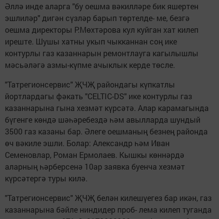
Әллә инде аларга "бу оешма вәкилләре бик яшертен
эшлиләр" дигән сүзләр барып төртелде- ме, безгә
оешма дирек­торы Р.Мөхтәрова кул куйган хат килеп
иреште. Шушы хатны укып чыккан­нан соң ике
контурлы газ казаннарын ремонтлауга кагылышлы
мәсьәләгә азмы-күпме ачыклык кер­де төсле.
"Татрегионсервис" ҖЧҖ райондагы күпкатлы
йортлардагы фәкать "CELTIC-DS" ике контур­лы газ
казаннарына гына хезмәт күрсәтә. Алар карамагында
бүгенге көндә шәһәребездә һәм авылларда шундый
3500 газ казаны бар. Әлеге оешманың безнең район­да
өч вәкиле эшли. Бо­лар: Александр һәм Иван
Семеновлар, Роман Ер­молаев. Кышкы көннәрдә
аларның һәрберсенә 10ар заявка буенча хезмәт
күрсәтергә туры килә.
"Татрегионсервис" ҖЧҖ белән килешүегез бар икән, газ
казаннарына бәйле ниндидер проб- лема килеп туганда