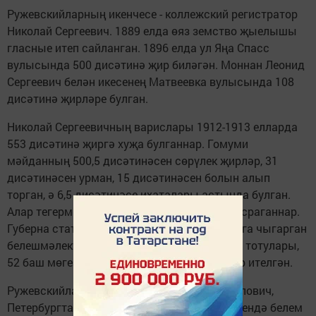
Ружевскийларның икен­чесе - коллежский ре­гистратор
Николай Сергеевич. 1889 елда өяз земство җыелышы
гласные итеп сайланган. 1896 елда ул Яңа Спасс
вулысында 500 дисәтинә җир биләгән. Моннан Леонид
Сергеевич белән икесенең Матвеевка ву­лысында 108
дисәтинә җирләре булган.
Николай Сергеевичның варислары 1912-1913 ел­ларда
553 дисәтинә җиргә хуҗа булганнар. Гомуми
мәйданның 500,5 дисә­тинәсен сөрүлек җирләр, 31
дисәтинәсен урман, 15 дисәтинәсен болын алып
торган, ә 6,5 дисәтинә­се ихаталары астында булган.
Алар тегермән тотканнар, мал-туарны күп асраганнар.
Губерна статистика бүлеге 1915 елда дөньяга чыгарган
белешмәлектә хуҗалар­ның 31 баш ат малы тоту­лары,
52 баш мөгезле эре терлек асраулары хәбәр ителгән.
Ружевскийларның өчен­чесе, Владимир Павло­вич,
Петербургтагы ме­дико-хирургия академия­сендә белем