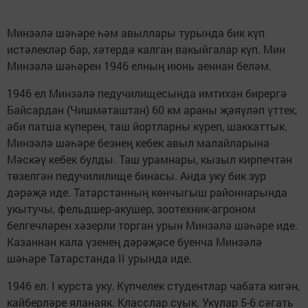
Минзәлә шәһәре һәм авыллары турында бик күп
истәлекләр бар, хә­тердә калган вакыйга­лар күп. Мин
Минзәлә шәһәрен 1946 елның июнь аеннан беләм.
1946 ел Минзәлә пе­дучилищесында имти­хан бирергә
Байсардан (Чишмәташтан) 60 км араны җәяүләп үттек,
әби патша күперен, таш йортларны күреп, шак­каттык.
Минзәлә шәһәре безнең кебек авыл ма­лайларына
Мәскәү кебек булды. Таш урамнары, кы­зыл кирпечтән
төзелгән педучилилище бинасы. Анда уку бик зур
дәрәҗә иде. Татарстанның көн­чыгыш районнарында
укытучы, фельдшер-аку­шер, зоотехник-агроном
белгечләрен хәзерли тор­ган урын Минзәлә шәһә­ре иде.
Казаннан кала үзенең дәрәҗәсе буенча Минзәлә
шәһәре Татарс­танда II урында иде.
1946 ел. I курста уку. Күп­челек студентлар чабата кигән,
кайберләре ялана­як. Класслар суык. Укулар 5-6 сәгать