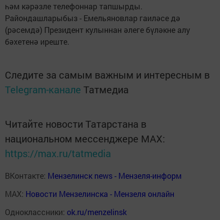
һәм кәрәзле телефоннар тапшыр­ды.
Райондашларыбыз - Емельяновлар гаиләсе дә
(рәсемдә) Президент кулыннан әлеге бүләкне алу
бәхетенә иреште.
Следите за самым важным и интересным в
Telegram-канале
Татмедиа
Читайте новости Татарстана в
национальном мессенджере MАХ:
https://max.ru/tatmedia
ВКонтакте:
Мензелинск news - Мензеля-информ
MAX:
Новости Мензелинска - Мензеля онлайн
Одноклассники:
ok.ru/menzelinsk