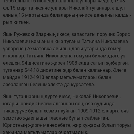
1906 елның 16 июнендә аларның уллары Федор, 1908
ел, 15 мартта икен­че уллары Николай ту­ганнар, ә шул
елның 15 мартында балаларның әнисе дөньяны калды­
рып киткән.
Яшь Ружевскийларның икесе, запастагы пору­чик Борис
Николаевич һәм аның кыз туганы Татьяна Николаевна
үзләренең Ахматовка авылындагы утарында гомер
иткәннәр. Татья­на Николаевна гомуми биләмәдәге үз
өлешен, 94 дисәтинә җирен 1908 елда сатып җибәргән,
туганнар 544,18 дисә­тинә җир белән калган­нар. Әлеге
мәйдан 1912-1913 еллар мәгълүмат­лары белән
әзерлән­гән белешмәлектә дә күрсәтелә.
Яшь туганнарның дүр­тенчесе, Николай Нико­лаевич,
югары юридик белем алганнан соң, өяз судында
тикшерү­че булып хезмәт куй­ган, 1909-1912 елларга өяз
земство җыелышы гласные булып сайлан­ган.
Юристның җиргә мөнәсәбәте, җир хуҗа­сы булып торуы
хакын­да мәгълүматлар оч­ратмадык.