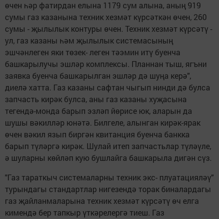
өчен һәр фа­тирдан елына 1179 сум алына, аның 919
сумы газ казанына техник хезмәт күрсәткән өчен, 260
сумы - җылылык контуры өчен. Техник хезмәт күрсәтү -
ул, газ казаны һәм җылылык системасының
эшчәнлеген яки төзек- леген тәэмин итү буен­ча
башкарылучы эшләр комплексы. Планнан тыш, ягъни
заявка буенча баш­карылган эшләр дә шуңа керә",
диелә хатта. Газ ка­заны сафтан чыгып нинди дә булса
запчасть кирәк булса, аны газ казаны хуҗасына
тегендә-мон­да барып эзләп йөрисе юк, аларын да
шушы вәкилләр юнәтә. Билгеле, алынган кирәк-ярак
өчен вәкил язып биргән квитан­ция буенча банкка
барып түләргә кирәк. Шулай итеп запчастьлар түләүле,
ә шуларны көйләп кую буш­лайга башкарыла дигән сүз.
"Газ тараткыч систе­маларны техник экс- плуатацияләү"
турындагы стандартлар нигезендә торак биналардагы
газ җайланмаларына тех­ник хезмәт күрсәтү өч елга
кимендә бер тапкыр үткәрелергә тиеш. Газ