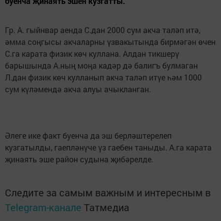
буенча җинаять эшен кузгатты.
Гр. А. гыйнвар аенда С.дан 2000 сум акча таләп итә,
әмма соңгысы акчаларны үзвакытында бирмәгән өчен
С.га карата физик көч кулла­на. Алдан тикшерү
барышын­да А.ның моңа кадәр дә ба­лигъ булмаган
Л.дан физик көч кулланып акча таләп итүе һәм 1000
сум күләмендә акча алуы ачыкланган.
Әлеге ике факт буенча да эш берләштерелеп
кузгатылды, гаепләнүче үз гаебен таны­ды. А.га карата
җинаять эше район судына җибәрелде.
Следите за самым важным и интересным в
Telegram-канале
Татмедиа