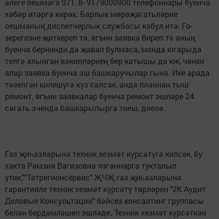
әлеге оешмага 071, 8- 9179000900 телефоннары буенча
хәбәр итәргә кирәк. Барлык мөрәҗәгатьләрне
оешманың диспетчерлык службасы кабул итә. Го­
зерегезне җиткереп тә, ягъни заявка биреп тә аның
буенча бернинди дә җавап булмаса, монда югарыда
телгә алынган вәкилләрнең бер катышы да юк, чөнки
алар заявка буенча эш башкаручылар гына. Ике арада
төзелгән килешүгә күз салсак, анда планнан тыш
ремонт, ягъ­ни заявкалар буенча ре­монт эшләре 24
сәгать эчендә башкарылырга тиеш, диелә.
Газ җиһазларына техник хезмәт күрсәтүгә килсәк, бу
хакта Рәмзия Вагизов­на язганнарга тукталып
үтик.""Татрегионсервис" ҖЧҖ газ җиһазларына
гарантияле техник хезмәт күрсәтү төрләрен "2К Аудит
Деловые Консультации" бәйсез консалтинг груп­пасы
белән бердәмләшеп эшләде
.
Техник хезмәт күрсәткән