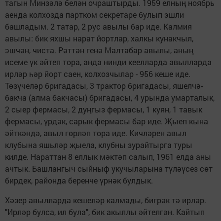
тагын Минзәлә белән очраштырды. 1959 елның ноябрь
аенда кол­хозда партком секретаре булып эшли
башладым. 2 татар, 2 рус авылы бар иде. Калмия
авылы: бик яхшы нарат йортлар, хал­кы кунакчыл,
эшчән, чис­та. Рәттән генә Малтабар авылы, аның
исеме үк әй­теп тора, анда нинди ке­елларда авылларда
ирләр һәр йорт саен, колхозчылар - 956 кеше иде.
Төзүчеләр бригадасы, 3 трактор бригадасы, яшелчә-
бакча (алма бакчасы) бригадасы, 4 урында умарталык,
2 сыер фермасы, 2 дуңгыз фермасы, 1 куян, 1 та­вык
фермасы, үрдәк, сарык фермасы бар иде. Җыеп кына
әй­ткәндә, авыл гөрләп тора иде. Кичләрен авыл
клубына яшьләр җыела, клубны зурай­тырга туры
килде. На­раттан 8 еллык мәк­тәп салып, 1961 елда аны
ачтык. Башлангыч сыйныф укучыларына түләүсез сөт
бирдек, районда беренче үр­нәк булдык.
Хәзер авылларда ке­шеләр калмады, бигрәк тә ирләр.
"Ирләр булса, ил була", бик акыллы әйтелгән. Кайтып