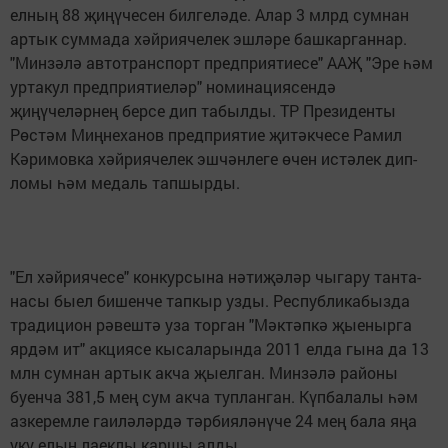
елның 88 җиңүчесен билгеләде. Алар 3 млрд сум­нан
артык суммада хәйриячелек эшләре башкарган­нар.
"Минзәлә автотранспорт предприятиесе" ААҖ "Эре һәм
уртакул предприятиеләр" номинациясендә
җиңүчеләрнең берсе дип табылды. ТР Президенты
Рөстәм Миңнеханов предприятие җитәкчесе Рамил
Кәримовка хәйриячелек эшчәнлеге өчен истәлек дип­
ломы һәм медаль тапшырды.
"Ел хәйриячесе" конкурсына нәтиҗәләр чыгару танта­
насы быел бишенче тапкыр узды. Республикабызда
традицион рәвештә уза торган "Мәктәпкә җыенырга
ярдәм ит" акциясе кысаларында 2011 елда гына да 13
млн сумнан артык акча җыелган. Минзәлә районы
буенча 381,5 мең сум акча тупланган. Күпбалалы һәм
азкеремле гаиләләрдә тәрбияләнүче 24 мең бала яңа
уку елын лаеклы каршы алды.