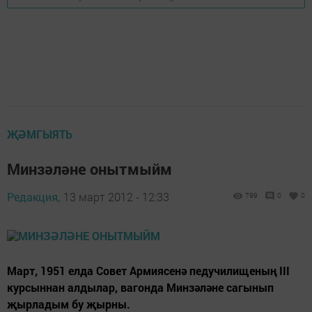
ҖӘМГЫЯТЬ
Минзәләне онытмыйм
Редакция,
13 март 2012 - 12:33
799
0
0
Март, 1951 елда Совет Армиясенә педучилищеның III
курсыннан алдылар, вагонда Минзәләне сагынып
җырладым бу җырны.