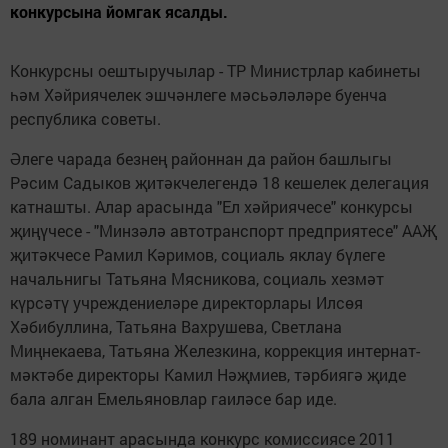
конкурсына йомгак ясалды.
Конкурсны оештыручылар - ТР Министрлар кабине­ты
һәм Хәйриячелек эшчәнлеге мәсьәләләре буенча
республика советы.
Әлеге чарада безнең районнан да район башлыгы
Рәсим Садыков җитәкчелегендә 18 кешелек деле­гация
катнашты. Алар арасында "Ел хәйриячесе" конкурсы
җиңүчесе - "Минзәлә автотранспорт пред­приятесе" ААҖ
җитәкчесе Рамил Кәримов, социаль яклау бүлеге
начальнигы Татьяна Мясникова, соци­аль хезмәт
күрсәтү учреждениеләре директорлары Илсөя
Хәбибуллина, Татьяна Вахрушева, Светлана
Миңнекаева, Татьяна Железкина, коррекция интер­нат-
мәктәбе директоры Камил Нәҗмиев, тәрбиягә җиде
бала алган Емельяновлар гаиләсе бар иде.
189 номинант арасында конкурс комиссиясе 2011