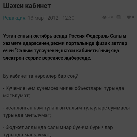
Шәхси кабинет
Редакция,
13 март 2012 - 12:30
938
0
0
Узган елның октябрь аенда Россия Федераль Салым
хезмәте идарәсенең рәсми порталында физик затлар
өчен "Салым түләүченең шәхси кабинеты"ның яңа
электрон сервис версиясе җибәрелде.
Бу кабинетта нәрсәләр бар соң?
- Күчемле һәм күчемсез ми­лек объектлары турында
мәгълүмат;
- исәпләнгән һәм түләнгән са­лым түләүләре суммасы
ту­рында мәгълүмат;
- бюджет алдында салымнар буенча бурычлар
турында мәгълүмат;