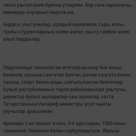
төгәл расписа­ние буенча үткәрелә. Бер генә зарланучы,
кемнедер ачуланып йөрүче юк.
Андагы укытучылар, шун­дый кешелекле, гади, ачлы-
туклы студентлар­ның хәлен аңлап, укыту-тәрбия эшен
алып барды­лар.
Педучилище тәмамлаган егетләр-кызлар бик яхшы
белемле, музыка сәнга­тен белгән, рәсем сәнгате белән
таныш, спорт белән яхшы шөгыльләнгән бел­гечләр
булып республика­ның төрле районнарында укытучы,
директор булып эшләделәр һәм эшлиләр, хәтта
Татарстанның Мәга­риф министры үсеп чыкты
укучылар арасыннан.
Армиядә 5 ел хезмәт ит­кәч, 3-4 курсларны 1956 елны
тәмамлап, Минзәлә белән саубуллаштым. Язмыш