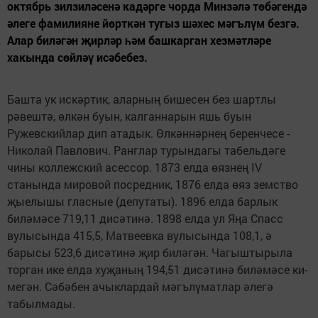
октябрь зилзиләсенә кадәрге чорда Минзәлә төбәгендә
әлеге фамилияне йөрткән тугыз шәхес мәгълүм безгә.
Алар биләгән җирләр һәм башкарган хезмәтләре
хакында сөйләү исәбебез.
Башта ук искәртик, алар­ның бишесен без шарт­лы
рәвештә, өлкән буын, калганнарын яшь буын
Ружевскийлар дип ата­дык. Өлкәннәрнең бе­ренчесе -
Николай Пав­лович. Ранглар турында­гы табельдәге
чины кол­лежский асессор. 1873 елда өязнең IV
станында мировой посредник, 1876 елда өяз земство
җы­елышы гласные (депу­таты). 1896 елда барлык
биләмәсе 719,11 дисә­тинә. 1898 елда ул Яңа Спасс
вулысында 415,5, Матвеевка вулысында 108,1, ә
барысы 523,6 дисәтинә җир биләгән. Чагыштырыла
торган ике елда хуҗаның 194,51 дисәтинә биләмәсе ки­
мегән. Сәбәбен ачы­клардай мәгълүматлар әлегә
табылмады.