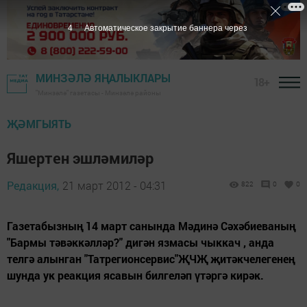
4
Автоматическое закрытие баннера через
МИНЗӘЛӘ ЯҢАЛЫКЛАРЫ
18+
"Минзәлә" газетасы - Минзәлә районы
ҖӘМГЫЯТЬ
Яшертен эшләмиләр
Редакция,
21 март 2012 - 04:31
822
0
0
Газетабызның 14 март санында Мәдинә Сәхәбиеваның
"Бармы тәвәккәлләр?" дигән язмасы чыккач , анда
телгә алынган "Татрегионсервис"ҖЧҖ җитәкчелегенең
шунда ук реакция ясавын билгеләп үтәргә кирәк.