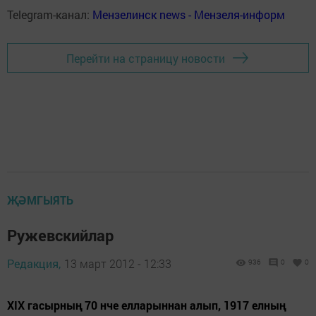
Telegram-канал:
Мензелинск news - Мензеля-информ
Перейти на страницу новости
ҖӘМГЫЯТЬ
Ружевскийлар
Редакция,
13 март 2012 - 12:33
936
0
0
ХIХ гасырның 70 нче елларыннан алып, 1917 елның