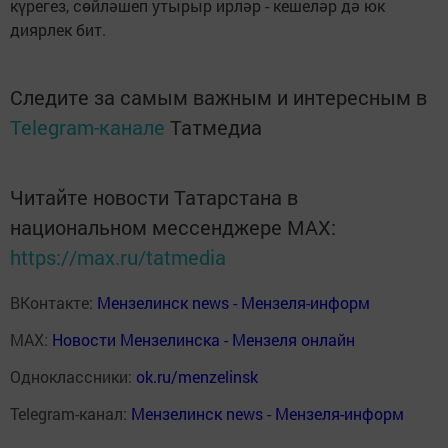
күре­гез, сөйләшеп утырыр ирләр - кешеләр дә юк
диярлек бит.
Следите за самым важным и интересным в
Telegram-канале
Татмедиа
Читайте новости Татарстана в
национальном мессенджере MАХ:
https://max.ru/tatmedia
ВКонтакте:
Мензелинск news - Мензеля-информ
MAX:
Новости Мензелинска - Мензеля онлайн
Одноклассники:
ok.ru/menzelinsk
Telegram-канал:
Мензелинск news - Мензеля-информ