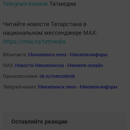
Telegram-канале
Татмедиа
Читайте новости Татарстана в
национальном мессенджере MАХ:
https://max.ru/tatmedia
ВКонтакте:
Мензелинск news - Мензеля-информ
MAX:
Новости Мензелинска - Мензеля онлайн
Одноклассники:
ok.ru/menzelinsk
Telegram-канал:
Мензелинск news - Мензеля-информ
Оставляйте реакции