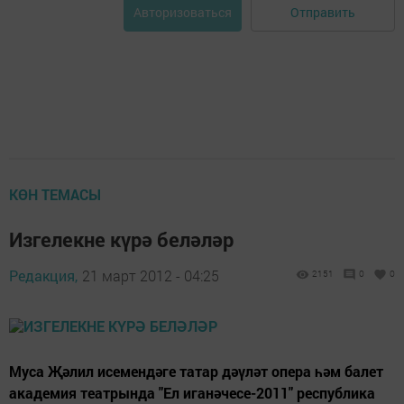
Отправить
Авторизоваться
КӨН ТЕМАСЫ
Изгелекне күрә беләләр
Редакция,
21 март 2012 - 04:25
2151
0
0
Муса Җәлил исемендәге татар дәүләт опера һәм балет
академия театрында "Ел иганәчесе-2011" республика