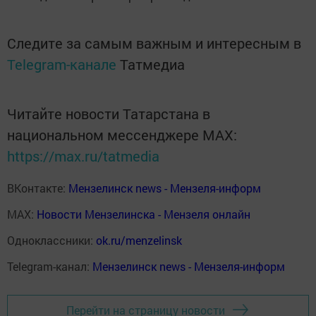
Следите за самым важным и интересным в
Telegram-канале
Татмедиа
Читайте новости Татарстана в
национальном мессенджере MАХ:
https://max.ru/tatmedia
ВКонтакте:
Мензелинск news - Мензеля-информ
MAX:
Новости Мензелинска - Мензеля онлайн
Одноклассники:
ok.ru/menzelinsk
Telegram-канал:
Мензелинск news - Мензеля-информ
Перейти на страницу новости