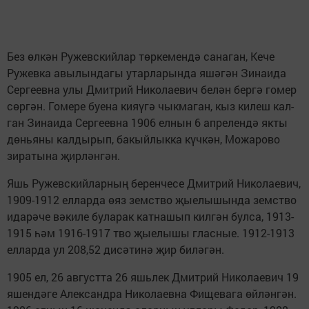
Без өлкән Ружевский­лар төркемендә санаган, Кече
Ружевка авылында­гы утарларында яшәгән Зинаида
Сергеевна улы Дмитрий Николаевич белән бергә гомер
сөр­гән. Гомере буена кияүгә чыкмаган, кыз килеш кал­
ган Зинаида Сергеевна 1906 елнын 6 апрелендә якты
дөньяны калдырып, бакыйлыкка күчкән, Мо­жарово
зиратына җирлән­гән.
Яшь Ружевскийларның беренчесе Дмитрий Ни­колаевич,
1909-1912 елларда өяз земство җыелышында земство
идарәче вәкиле буларак катнашып килгән булса, 1913-
1915 һәм 1916-1917 тво җыелышы гласные. 1912-1913
елларда ул 208,52 дисәтинә җир биләгән.
1905 ел, 26 августта 26 яшьлек Дмитрий Ни­колаевич 19
яшендәге Александра Николаев­на Фищевага өйләнгән.