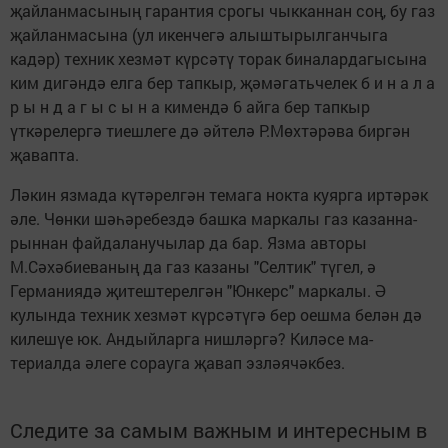
җайланмасының гаран­тия срогы чыкканнан соң, бу газ
җайланмасына (ул икенчегә алышты­рылганчыга
кадәр) тех­ник хезмәт күрсәтү то­рак биналардагысына
ким дигәндә елга бер тапкыр, җәмәгатьчелек б и н а л а
р ы н д а г ы с ы н а кимендә 6 айга бер тап­кыр
үткәрелергә тиешле­ге дә әйтелә Р.Мөхтәрәва биргән
җавапта.
Ләкин язмада күтәрелгән темага нокта куяр­га иртәрәк
әле. Чөнки шәһәребездә башка маркалы газ казанна­
рыннан файдаланучы­лар да бар. Язма ав­торы
М.Сәхәбиеваның да газ казаны "Селтик" түгел, ә
Германиядә җитештерелгән "Юнкерс" маркалы. Ә
кулында тех­ник хезмәт күрсәтүгә бер оешма белән дә
килешүе юк. Андыйларга нишләргә? Киләсе ма­
териалда әлеге сорауга җавап эзләячәкбез.
Следите за самым важным и интересным в