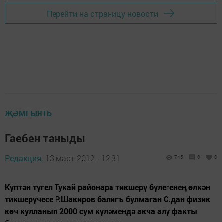
Перейти на страницу новости
ҖӘМГЫЯТЬ
Гаебен таныды
Редакция,
13 март 2012 - 12:31
745
0
0
Күптән түгел Тукай районара тикшерү бүлегенең өлкән
тикшерүчесе Р.Шакиров балигъ булмаган С.дан физик
көч кулланып 2000 сум күләмендә акча алу факты