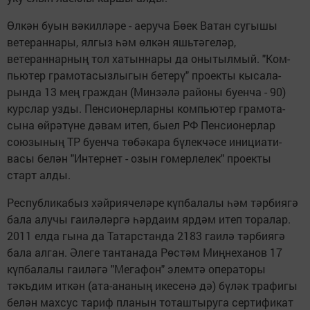
Өлкән буын вәкилләре - аеруча Бөек Ватан сугышы
ветераннары, ялгыз һәм өлкән яшьтәгеләр,
ветераннарның тол хатыннары да онытылмый. "Ком­
пьютер грамотасызлыгын бетерү" проекты кысала­
рында 13 мең граждан (Минзәлә районы буенча - 90)
курслар узды. Пенсионерларны компьютер грамота­
сына өйрәтүне дәвам итеп, быел РФ Пенсионерлар
союзының ТР буенча төбәкара бүлекчәсе инициати­
васы белән "Интернет - озын гомерлелек" проекты
старт алды.
Республикабыз хәйриячеләре күпбалалы һәм тәрбиягә
бала алучы гаиләләргә һәрдаим ярдәм итеп торалар.
2011 елда гына да Татарстанда 2183 гаилә тәрбиягә
бала алган. Әлеге тантанада Рөстәм Миңнеханов 17
күпбалалы гаиләгә "Мегафон" элемтә операторы
тәкъдим иткән (ата-ананың икесенә дә) бүләк трафигы
белән махсус тариф планын тоташты­руга сертификат