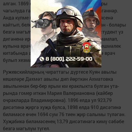
алган. 1869 елда аны, революцион карашлары
чагылуда гаепләп, Олонец губер­насына сөргәннәр.
Анда күпме булган, кайчан яңадан академиясенә
кайтып, белем алган, аны кайчан тәмамлаган - болары
безгә мәгълүм түгел. Әмма мәгълүме шул, студент үз
дигәненә ирешкән, академияне уңышлы тәмамлап,
кулы­на врач дипломы алган. 1889 елгы белешмәлек
китабында аның шәһәре­без хастаханәсендә врач
булып хезмәт итүе хәбәр ителә.
Ружевскийларның чират­тагы дүртесе Куян авылы
кешеләре Дәхмәт авылы дип йөрткән Ахматовка
авылыннан бер-бер ярым км ераклыкта булган ута­
рында гомер иткән Мария Валериановна (кайбер
очракларда Владимиров­на). 1896 елда ул 923,79
дисәтинә җиргә хуҗа булса, 1898 елда 910 дис­әтинә
биләмәсе өчен 1694 сум 76 тиен җир са­лымы түләгән.
Хуҗабикә биләмәсенең 13,79 дисә­тинәгә кимү сәбәбе
безгә мәгълүм түгел.