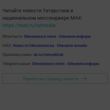
Читайте новости Татарстана в
национальном мессенджере MАХ:
https://max.ru/tatmedia
ВКонтакте:
Мензелинск news - Мензеля-информ
MAX:
Новости Мензелинска - Мензеля онлайн
Одноклассники:
ok.ru/menzelinsk
Telegram-канал:
Мензелинск news - Мензеля-информ
Перейти на страницу новости