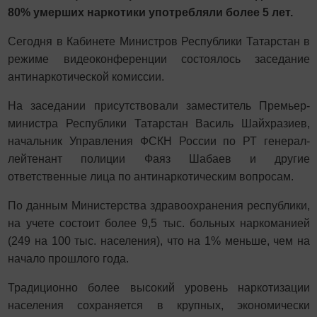
80% умерших наркотики употребляли более 5 лет.
Сегодня в Кабинете Министров Республики Татарстан в
режиме видеоконференции состоялось заседание
антинаркотической комиссии.
На заседании присутствовали заместитель Премьер-
министра Республики Татарстан Василь Шайхразиев,
начальник Управления ФСКН России по РТ генерал-
лейтенант полиции Фаяз Шабаев и другие
ответственные лица по антинаркотическим вопросам.
По данным Министерства здравоохранения республики,
на учете состоит более 9,5 тыс. больных наркоманией
(249 на 100 тыс. населения), что на 1% меньше, чем на
начало прошлого года.
Традиционно более высокий уровень наркотизации
населения сохраняется в крупных, экономически