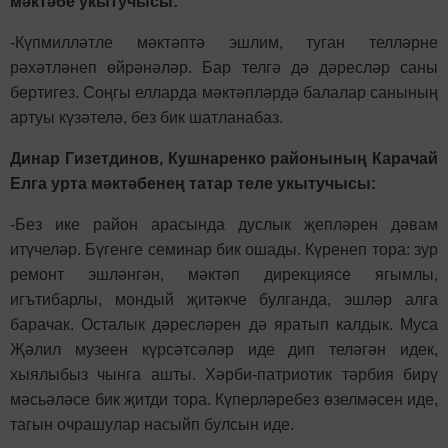
мәктәбе укытучысы:
-Күпмилләтле мәктәптә эшлим, туган телләрне
рәхәтләнеп өйрәнәләр. Бар телгә дә дәресләр саны
бертигез. Соңгы елларда мәктәпләрдә балалар санының
артуы күзәтелә, без бик шатланабаз.
Динар Гизетдинов, Кушнаренко районының Карачай
Елга урта мәктәбенең татар теле укытучысы:
-Без ике район арасында дуслык җепләрен дәвам
итүчеләр. Бүгенге семинар бик ошады. Күренеп тора: зур
ремонт эшләнгән, мәктәп дирекциясе ягымлы,
игътибарлы, мондый җитәкче булганда, эшләр алга
барачак. Осталык дәресләрен дә яратып калдык. Муса
Җәлил музеен күрсәтсәләр иде дип теләгән идек,
хыялыбыз чынга ашты. Хәрби-патриотик тәрбия бирү
мәсьәләсе бик җитди тора. Күперләребез өзелмәсен иде,
тагын очрашулар насыйп булсын иде.