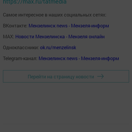
https://max.ru/tatmedia
Самое интересное в наших социальных сетях:
ВКонтакте:
Мензелинск news - Мензеля-информ
MAX:
Новости Мензелинска - Мензеля онлайн
Одноклассники:
ok.ru/menzelinsk
Telegram-канал:
Мензелинск news - Мензеля-информ
Перейти на страницу новости