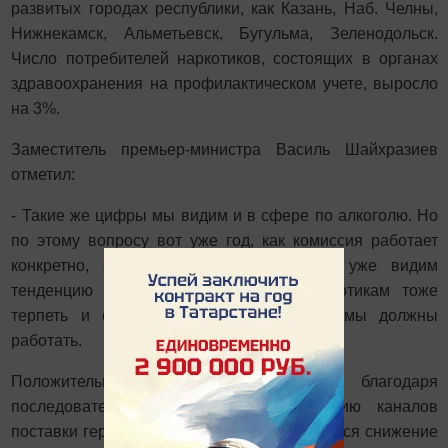
развитых городах республики, как Казань, Наб. Челны,
Нижнекамск, Альметьевск, Бугульма, Зеленодольск.
Число потребителей наркотиков, состоящих в органах
здравоохранения на профилактическом учете, выросло
на 3%.
Заместитель премьер-министра Василь Шайхразиев
отметил:
- Такие же цифры мы видим и в сфере по алкоголю. Но
по этому вопросу вот уже год, как комиссия работает
конкретно, слаженно, и в этом плане уже видим
тенденцию в лучшую сторону. По наркотикам тоже
терпеть и соглашаться с этим нельзя, мы должны
работать.
Положительным является то, что, благодаря
последовательной работе по перекрытию каналов
поставки героина в республику, продолжается снижение