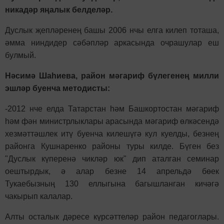
никадәр яңалык белделәр.
Дуслык җепләренең башы 2006 нчы елга килеп тоташа,
әмма ниндидер сәбәпләр аркасында очрашулар еш
булмый.
Нәсимә Шаһиева, район мәгариф бүлегенең милли
эшләр буенча методисты:
-2012 нче елда Татарстан һәм Башкортостан мәгариф
һәм фән министрлыклары арасында мәгариф өлкәсендә
хезмәттәшлек итү буенча килешүгә кул куелды, безнең
районга Кушнаренко районы туры килде. Бүген без
"Дуслык күперенә чикләр юк" дип аталган семинар
оештырдык, ә алар безне 14 апрельдә бөек
Тукаебызның 130 еллыгына багышланган кичәгә
чакырып калалар.
Алты осталык дәресе күрсәттеләр район педагоглары.