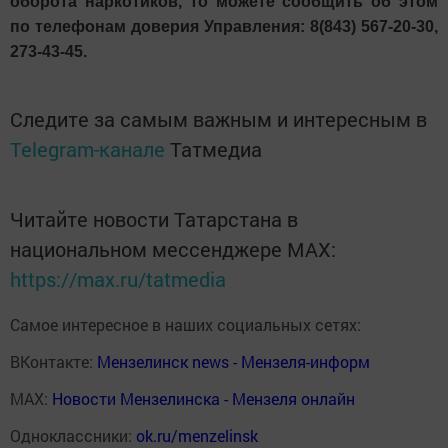
оборота наркотиков, то можете сообщить об этом
по телефонам доверия Управления: 8(843) 567-20-30,
273-43-45.
Следите за самым важным и интересным в
Telegram-канале
Татмедиа
Читайте новости Татарстана в
национальном мессенджере MАХ:
https://max.ru/tatmedia
Самое интересное в наших социальных сетях:
ВКонтакте:
Мензелинск news - Мензеля-информ
MAX:
Новости Мензелинска - Мензеля онлайн
Одноклассники:
ok.ru/menzelinsk