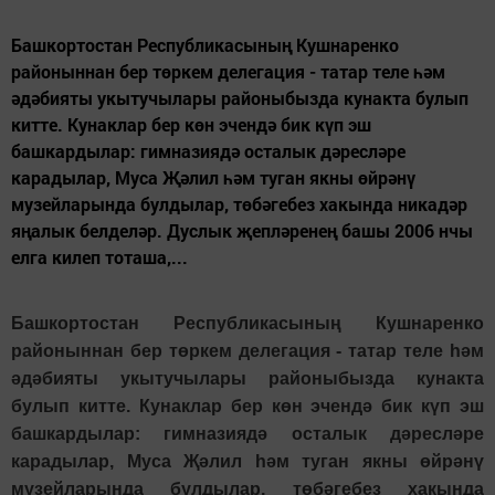
Башкортостан Республикасының Кушнаренко
районыннан бер төркем делегация - татар теле һәм
әдәбияты укытучылары районыбызда кунакта булып
китте. Кунаклар бер көн эчендә бик күп эш
башкардылар: гимназиядә осталык дәресләре
карадылар, Муса Җәлил һәм туган якны өйрәнү
музейларында булдылар, төбәгебез хакында никадәр
яңалык белделәр. Дуслык җепләренең башы 2006 нчы
елга килеп тоташа,...
Башкортостан Республикасының Кушнаренко
районыннан бер төркем делегация - татар теле һәм
әдәбияты укытучылары районыбызда кунакта
булып китте. Кунаклар бер көн эчендә бик күп эш
башкардылар: гимназиядә осталык дәресләре
карадылар, Муса Җәлил һәм туган якны өйрәнү
музейларында булдылар, төбәгебез хакында