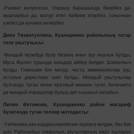
-Рәхмәт килүегезгә. Очрашу барышында биербез дә,
җырларбыз да, матур итеп бәйрәм итәрбез, соңыннан
үзебез дә кунакка килербез.
Динә Төхвәтуллина, Кушнаренко районының татар
теле укытучысы:
-Мондый музейда булу безнең өчен зур яңалык булды,
Муса Җәлил турында никадәр әйбер белдек. Шаккаткыч
булды. Гимназия бик матур, чиста, мөмкинлекләр зур,
осталык дәресләре шәп булды. Мондый укытучылар
булганда, туган телне яратмый мөмкин түгел. Киләчәктә
дә мондый очрашулар булыр дип ышанып калабыз.
Лилия Әхтәмова, Кушнаркенко район мәгариф
бүлегендә туган телләр методисты:
-Үзебезнең кан-кардәшләребезне күрергә килдек, без бик
шат. Районыбыз символын, укучыларның иҗат эшләрен