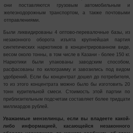
они поставляются грузовым автомобильным и
железнодорожным транспортом, а также почтовыми
отправлениями.
Были ликвидированы 4 оптово-перевалочные базы, из
незаконного оборота изъята крупнейшая партия
синтетических наркотиков в концентрированном виде,
весом около тонны, в том числе в Казани - более 150 кг.
Наркотики были упакованы заводским способом,
расфасованы по килограмму и завозились под видом
удобрений. Если бы концентрат дошел до потребителя,
то из этого концентрата можно было бы изготовить 20
тонн курительной смеси. Стоимость этой партии по
приблизительным подсчетам составляет более тридцати
миллиардов рублей.
Уважаемые мензелинцы, если вы владеете какой-
либо информацией, касающейся незаконного