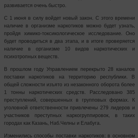
развивается очень быстро.
С 1 июня в силу войдет новый закон. С этого времени
наличие в организме наркотиков можно будет узнать,
пройдя химико-токсикологическое исследование. Оно
будет проводиться в два этапа, и в итоге проверяется
наличие в организме 10 видов наркотических и
психотропных веществ.
В прошлом году Управлением перекрыто 28 каналов
поставки наркотиков на территорию республики. В
общей сложности изъято из незаконного оборота более
1 тонны наркотических средств. Расследовано 385
преступлений, совершенных в групповых формах. К
уголовной ответственности привлечены 279 лидеров и
участников преступных наркогруппировок, в таких
городах как Казань, Наб.Челны и Елабуга.
Изменились способы поставки наркотиков: в основном