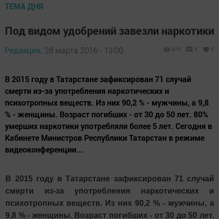
ТЕМА ДНЯ
Под видом удобрений завезли наркотики
Редакция,
28 марта 2016 - 13:00
910
0
0
В 2015 году в Татарстане зафиксирован 71 случай
смерти из-за употребления наркотических и
психотропных веществ. Из них 90,2 % - мужчины, а 9,8
% - женщины. Возраст погибших - от 30 до 50 лет. 80%
умерших наркотики употребляли более 5 лет. Сегодня в
Кабинете Министров Республики Татарстан в режиме
видеоконференции...
В 2015 году в Татарстане зафиксирован 71 случай
смерти из-за употребления наркотических и
психотропных веществ. Из них 90,2 % - мужчины, а
9,8 % - женщины. Возраст погибших - от 30 до 50 лет.