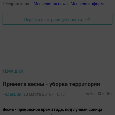
Telegram-канал:
Мензелинск news - Мензеля-информ
Перейти на страницу новости
ТЕМА ДНЯ
Примета весны - уборка территории
Редакция,
28 марта 2016 - 10:13
921
0
0
Весна - прекрасное время года, под лучами солнца