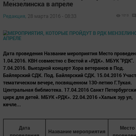
Мензелинска в апреле
Редакция,
28 марта 2016 - 08:33
1013
Дата проведения Название мероприятия Место проведен
1.04.2016. КВН совместно с Вестой и «РДК». МБУК "РДК".
7.04.2016. Выездной концерт Хора ветеранов в Под.
Байлярский СДК. Под. Байлярский СДК. 15.04.2016 Участ
тематическом вечере, посвященном 130-летию Г.Тукая.
Центральная библиотека. 17.04.2016 Санкт Петербургск
цирк для детей. МБУК «РДК». 22.04.2016 «Халык зур ул,
көчле...
Дата
Место
Название мероприятия
проведения
проведе