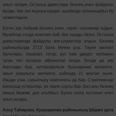
алып килдек. Осталык дәресләре безнең өчен файдалы
булды, бик күп яңалык күрдек, эшебездә кулланырбыз бу
хезмәтләрне.
Бүген зур бәйрәм безнең өчен, тирән тәэсирләр алдык.
Музейлар сездә искиткеч бай, бик ошады безгә. Осталык
дәресләрендә файдалы мәгълүматлар алдык. Безнең
районыбызда 2713 бала белем ала. Төрле милләт
балалары, башкорт, татар, рус һәм удмурт телләрен
туган тел буларак өйрәнәләр бездә. Бездә дә уку
йортлары бар, күппрофильле Кушнаренко көллияте,
авыл хуҗалыгы көллияте, районда 21 мәктәп эшли.
Иҗади үзәк, савыктыру комплексы да бар. Стреляевлар
виноград үстерәләр, ун төрле сорты бар. Без аны безнең
якның йөземе дип атыйбыз. Бүген сезгә күчтәнәч итеп
алып килдек.
Алсу Таһирова, Кушнаренко районының Шәрип урта