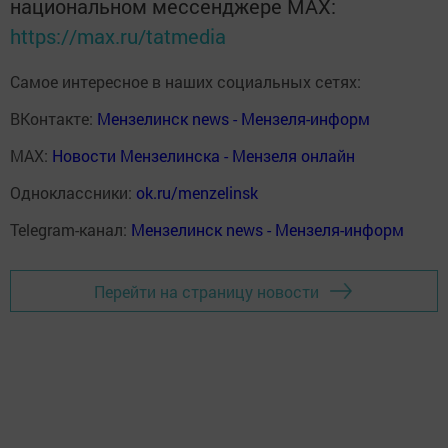
национальном мессенджере MАХ:
https://max.ru/tatmedia
Самое интересное в наших социальных сетях:
ВКонтакте:
Мензелинск news - Мензеля-информ
MAX:
Новости Мензелинска - Мензеля онлайн
Одноклассники:
ok.ru/menzelinsk
Telegram-канал:
Мензелинск news - Мензеля-информ
Перейти на страницу новости