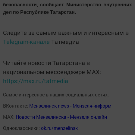
безопасности, сообщает Министерство внутренних
дел по Республике Татарстан.
Следите за самым важным и интересным в
Telegram-канале
Татмедиа
Читайте новости Татарстана в
национальном мессенджере MАХ:
https://max.ru/tatmedia
Самое интересное в наших социальных сетях:
ВКонтакте:
Мензелинск news - Мензеля-информ
MAX:
Новости Мензелинска - Мензеля онлайн
Одноклассники:
ok.ru/menzelinsk