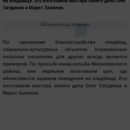
на кладбище. Его изготовили мастера своего дела Олег
Ситдиков и Марат Залялов.
По программе благоустройства кладбищ,
социально-культурных объектов Атряклинское
сельское поселение для других всегда является
примером. По просьбе имам-хатыба Мензелинского
района, они первыми изготовили щит, где
объясняются правила поведения на кладбище. Его
изготовили мастера своего дела Олег Ситдиков и
Марат Залялов.