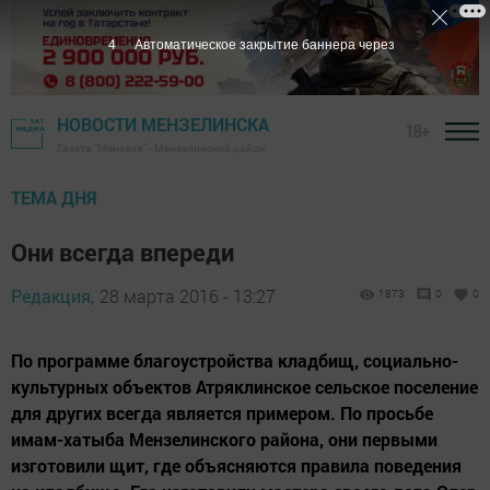
3
Автоматическое закрытие баннера через
НОВОСТИ МЕНЗЕЛИНСКА
18+
Газета "Мензеля" - Мензелинский район
ТЕМА ДНЯ
Они всегда впереди
Редакция,
28 марта 2016 - 13:27
1873
0
0
По программе благоустройства кладбищ, социально-
культурных объектов Атряклинское сельское поселение
для других всегда является примером. По просьбе
имам-хатыба Мензелинского района, они первыми
изготовили щит, где объясняются правила поведения