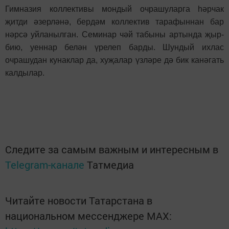
Гимназия коллективы мондый очрашуларга һәрчак
җитди әзерләнә, бердәм коллектив тарафыннан бар
нәрсә уйланылган. Семинар чәй табыны артында җыр-
бию, уеннар белән үрелеп барды. Шундый ихлас
очрашудан кунаклар да, хуҗалар үзләре дә бик канәгать
калдылар.
Следите за самым важным и интересным в
Telegram-канале
Татмедиа
Читайте новости Татарстана в
национальном мессенджере MАХ: