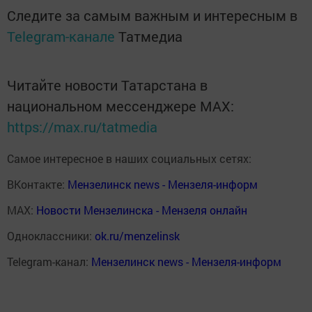
Следите за самым важным и интересным в
Telegram-канале
Татмедиа
Читайте новости Татарстана в
национальном мессенджере MАХ:
https://max.ru/tatmedia
Самое интересное в наших социальных сетях:
ВКонтакте:
Мензелинск news - Мензеля-информ
MAX:
Новости Мензелинска - Мензеля онлайн
Одноклассники:
ok.ru/menzelinsk
Telegram-канал:
Мензелинск news - Мензеля-информ