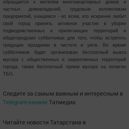
обращается к жителям многоквартирных домов и
частных домовладений, трудовым коллективам
предприятий, учащимся - ко всем, кто искренне любит
свой город принять активное участие в уборке
подведомственных и прилегающих территорий и
общегородских субботниках для того, чтобы встретить
грядущие праздники в чистоте и уюте. Во время
субботников будет организован бесплатный вывоз
мусора с общественных и закрепленных территорий
города, также бесплатный прием мусора на полигон
ТБО.
Следите за самым важным и интересным в
Telegram-канале
Татмедиа
Читайте новости Татарстана в