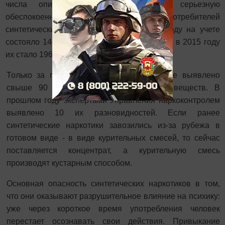
числа опийных наркоманов. Однако серьезную
обеспокоенность вызывает рост потребителей
синтетических наркотиков. Если в 2014 году на учете
состояло 1405 таких наркопотребителей, то в 2015 году
их стало 1967, рост на 40%.
Только за последние 4 года в республике выявлено
свыше 90 новых видов синтетических веществ. В
прошлом году экспертами Управления наркоконтролем
выявлено 10 их разновидностей. Если ранее
синтетические наркотики завозились из-за рубежа в
готовом виде - в виде курительных смесей, то сейчас
поставляется концентрат, а курительную смесь
производят кустарным способом.
Основная опасность синтетических наркотиков в том,
что они оказывают разрушительное влияние на психику:
уже через короткое время употребления человек
перестает осознавать свои действия. Привыкание