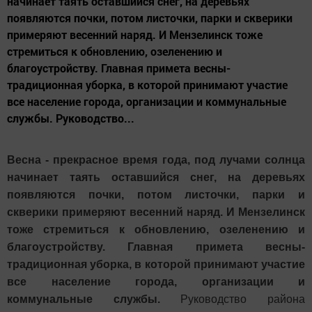
начинает таять оставшийся снег, на деревьях
появляются почки, потом листочки, парки и скверики
примеряют весенний наряд. И Мензелинск тоже
стремиться к обновлению, озеленению и
благоустройству. Главная примета весны-
традиционная уборка, в которой принимают участие
все население города, организации и коммунальные
службы. Руководство...
Весна - прекрасное время года, под лучами солнца
начинает таять оставшийся снег, на деревьях
появляются почки, потом листочки, парки и
скверики примеряют весенний наряд. И Мензелинск
тоже стремиться к обновлению, озеленению и
благоустройству. Главная примета весны-
традиционная уборка, в которой принимают участие
все население города, организации и
коммунальные службы.
Руководство района